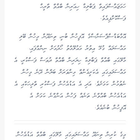
ހަމަޖައްސާފައިވާ ޕަބްލިކް ހިއަރިން ބާއްވާ ތާރީހް
ފަސްކޮށްފިއެވެ.
އޮމްބަޑްސްޕާސަންސްގެ އޮފީހުން ބުނީ، ތިނަދޫން މީހުން ބޭލި
މައްސަލައާ ގުޅޭ އިތުރު މައުލޫމާތު ހޯދުމަށް ނިންމާފައި،
މާލޭގައި ބާއްވާ ޕަބްލިކް ހިޔަރިން ބާއްވާ ދުވަސް ފަސްކުރީ، އެ
މައްސަލައިގައި އެކަށީގެންވާ މިންވަރަށް ބަޔާން ދޭނެ މީހުން
ނެތުމުން ކަމަށެވެ. އަދި އެ އަޑުއެހުން ފަސްކުރި ތާޜީހަކާއި އެ
އަޑުއެހުން ބާއްވާނެ ތަނެއް ފަހުން އަންގާނެ ކަމަށް އެ
އޮފީހުން ބުނެއެވެ.
މީގެ ކުރިން ތިނަދޫ މައްސަލައިގައި މާލޭގައި ބާއްވާ އަޑުއެހުން