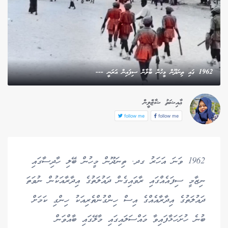
1962 ގައި ތިނަދޫން މީހުން ބާލާން ސިފައިން އަރަނީ ---
ޢާއިޝަތު ޝާޒްލީން
follow me
follow me
1962 ވަނަ އަހަރު ގދ. ތިނަދޫން މީހުން ބޭލި ހާދިސާގައި
ނިޒާމީ ސިފައެއްގައި ރާވައިގެން ދައުލަތުގެ އިދާރާއަކުން ނުވަތަ
ދައުލަތުގެ އިދާރާއެއްގެ އިސް ހިންގުންތެރިއަކު ހިންގި ކަމަށް
ބުނެ ހުށަހަޅާފައިވާ މައްސަލައިގައި މާލޭގައި ބާއްވަން