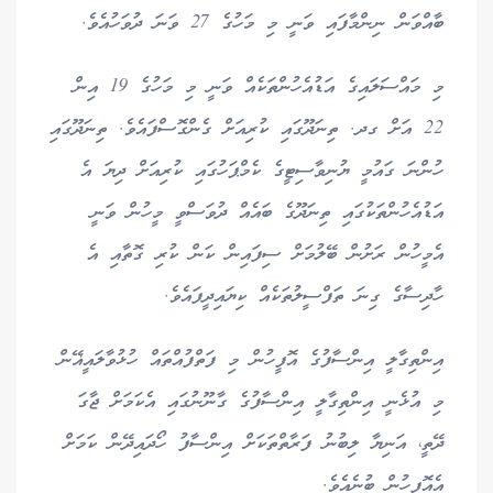
ބާއްވަން ނިންމާފައި ވަނީ މި މަހުގެ 27 ވަނަ ދުވަހުއެވެ.
މި މައްސަލައިގެ އަޑުއެހުންތަކެއް ވަނީ މި މަހުގެ 19 އިން
22 އަށް ގދ. ތިނަދޫގައި ކުރިއަށް ގެންގޮސްފައެވެ. ތިނަދޫގައި
ހުންނަ ގައުމީ ޔުނިވާސިޓީގެ ކެމްޕަހުގައި ކުރިއަށް ދިޔަ އެ
އަޑުއެހުންތަކުގައި ތިނަދޫގެ ބައެއް ދުވަސްވީ މީހުން ވަނީ
އެމީހުން ރަށުން ބޭލުމަށް ސިފައިން ކަން ކުރި ގޮތާއި އެ
ހާދިސާގެ ގިނަ ތަފްސީލުތަކެއް ކިޔައިދީފައެވެ.
އިންތިގާލީ އިންސާފުގެ އޮފީހުން މި ފަތްފުއްތައް ހުޅުވާލައީޣޭން
މި އުޅެނީ އިންތިގާލީ އިންސާފުގެ ގާނޫނުގައި އެކަމަށް ޖާގަ
ދޭތީ، އަނިޔާ ލިބުނު ފަރާތްތަކަށް އިންސާފު ހޯދައިދޭން ކަމަށް
އެއޮފީހުން ބުނެއެވެ.