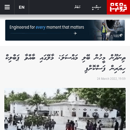
ސިޔާސީ
ހަބަރު
EN
ތިނަދޫން މީހުން ބޭލި މައްސަލަ: މާލޭގައި ބާއްވާ ޕަބްލިކް
ހިޔަރިން ފަސްކޮށްފި
24 March 2022, 19:59