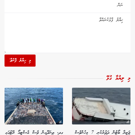
މި ހިޔާލު ފޮނުވާ'
މި ލިޔުމާ ގުޅޭ
ޖަޒީރާ ބޯޓުން ދަތުރުކުރި 7 މީހުންވެސް
ގދ. ތިނަދޫއިން ވެސް އެސްޓީއޯ ރޭޓުގައި