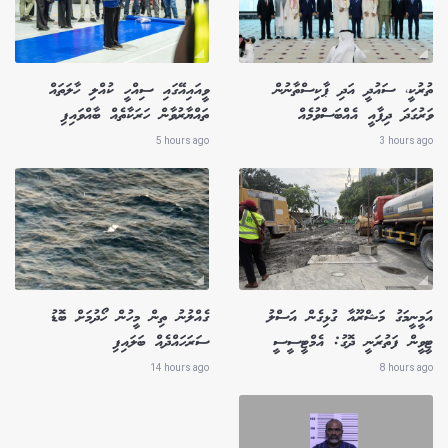
ތުރުކީ، ސައުދީ އަދި ޕާކިސްތާނުން
ވީއައިއޭގައި ސިއްހީ ކުއްލި ހާލަތައް
ވަރުގަދަ ދިފާއީ އެއްބަސްވުމެއް
ތައްޔާރުވާން ހަރަކާތެއް ބާއްވައިފި
5 hours ago
3 hours ago
އަމީނީމަގު މަޝްރޫއާ ގުޅިގެން އަސްލު
ގެއްލުނު ތިން މީހުން ހޯދުމަށް ބޮޑު
ޓީވީން ފަތުރަނީ ދޮގު: އެމްޓީސީސީ
ސަރަހައްދެއް ބަލައިފި
14 hours ago
8 hours ago