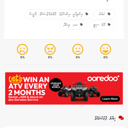
ހަބަރު
އިންތިގާލީ އިންސާފުގެ އޮމްބަޑްޕާސަންގެ އޮފީސް
މާލެ ސިޓީ
ގދ. ތިނަދޫ
0%
0%
0%
0%
ޚިޔާލު ފާޅުކުރައްވާ