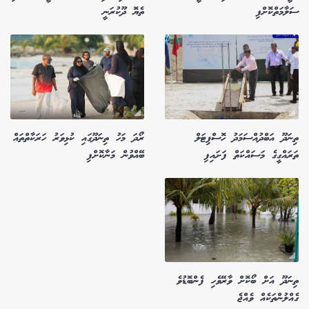
ސަލާމަތްކޮށްފި
ތެޔޮ ދޫކުރަނީ
ތިނަދޫ އަބްދުއްސަމަދު ހޮސްޕިޓަލް
ރޯދަ މަހު ތިނަދޫގައި ކުޅިވަރު ހަރަކާތްތައް
ތަރައްގީގެ މަސައްކަތް ފަށައިފި
ބޭއްވުން މަނާކޮށްފި
ތިނަދޫ އަށް ބޯކޮށް ވާރޭވެހި ފެންބޮޑުވެ
ގެއްލުންތަކެއް ވެއްޖެ