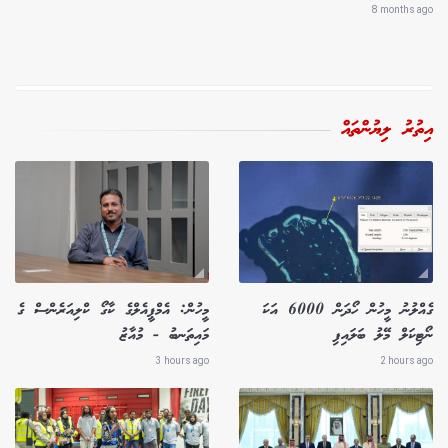
8 months ago
އިތުރު ލިޔުންތައް
ގެއްލުނު މީހުން ހޯދަން 6000 އަކަ
މީހުން: އެމްޕީއެލްގެ ކާގޯ ކްލިއަރެންސް ގެ
ނޯޓިކަލް މޭލު ބަލައިފި
މައިތަނބު - މުއާޒު
3 hours ago
2 hours ago