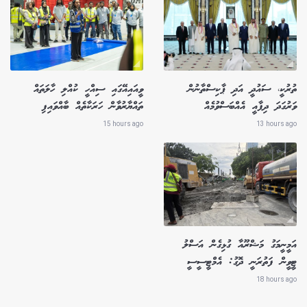
ތުރުކީ، ސައުދީ އަދި ޕާކިސްތާނުން
ވީއައިއޭގައި ސިއްހީ ކުއްލި ހާލަތައް
ވަރުގަދަ ދިފާއީ އެއްބަސްވުމެއް
ތައްޔާރުވާން ހަރަކާތެއް ބާއްވައިފި
15 hours ago
13 hours ago
އަމީނީމަގު މަޝްރޫއާ ގުޅިގެން އަސްލު
ޓީވީން ފަތުރަނީ ދޮގު: އެމްޓީސީސީ
18 hours ago