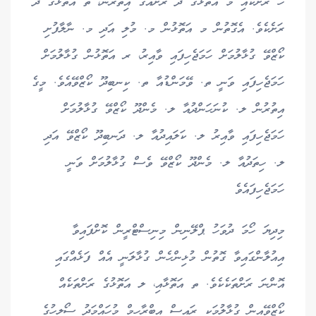
ހަ ރަށަކާއި މ އަތޮޅުގެ ދެ ރަށެއްގެ އިތުރުން، ތ އަތޮޅުގެ ދެ
ރަށެކެވެ. އެގޮތުން މ އަތޮޅުން މ. މުލި އަދި މ. ނާލާފުށި
ކޯޒްވޭ ގުޅާލުމަށް ހަމަޖެހިފައި ވާއިރު، ރ އަތޮޅުން ގުޅާލުމަށް
ހަމަޖެހިފައި ވަނީ ތ. ވޭމަންޑުއާ ތ. ކިނބިދޫ ކޯޒްވޭއެވެ. މީގެ
އިތުރުން ލ. ކުނަހަންދުއާ ލ. މެންދޫ ކޯޒްވޭ ގުޅާލުމަށް
ހަމަޖެހިފައި ވާއިރު ލ. ކަލައިދުއާ ލ. ދަނބިދޫ ކޯޒްވޭ އަދި
ލ. ހިތަދުއާ ލ. މެންދޫ ކޯޒްވޭ ވެސް ގުޅާލުމަށް ވަނީ
ހަމަޖެހިފައެވެ
މިދިޔަ ހޯމަ ދުވަހު ޕްލޭނިން މިނިސްޓްރީން ކޮށްފައިވާ
އިއުލާންގައިވާ ގޮތުން މުޅިންހެން ގުޅާލަނީ އެއް ފަޅެއްގައި
އޮންނަ ރަށްތަކެކެވެ. ތ އަތޮޅާއި، ލ އަތޮޅުގެ ރަށްތަކެއް
ކޯޒްވޭއިން ގުޅާލުމަކީ ރައީސް އިބްރާހިމް މުހައްމަދު ސޯލިހުގެ