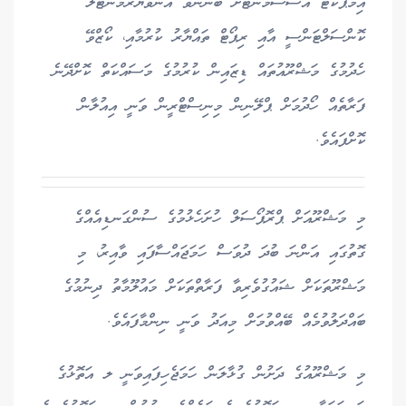
އިމްޕެކްޓް އެސެސްމަންޓަށް ބޭނުންވާ އެންވަޔަރަމަންޓަލް
ކޮންސަލްޓަންސީ އާއި ރިޕޯޓް ތައްޔާރު ކުރުމާއި، ކޯޒްވޭ
ހެދުމުގެ މަޝްރޫއުތައް ޑިޒައިން ކުރުމުގެ މަސައްކަތް ކޮށްދޭނެ
ފަރާތެއް ހޯދުމަށް ޕްލޭނިން މިނިސްޓްރީން ވަނީ އިއުލާން
ކޮށްފައެވެ.
މި މަޝްރޫއަށް ޕްރޮޕޯސަލް ހުށަހެޅުމުގެ ސުންގަނޑިއެއްގެ
ގޮތުގައި އަންނަ ބުދަ ދުވަސް ހަމަޖައްސާފައި ވާއިރު، މި
މަޝްރޫތަކަށް ޝައުގުވެރިވާ ފަރާތްތަކަށް މައުލޫމާތު ދިނުމުގެ
ބައްދަލުވުމެއް ބޭއްވުމަށް މިއަދު ވަނީ ނިންމާފައެވެ.
މި މަޝްރޫއުގެ ދަށުން ގުޅާލަން ހަމަޖެހިފައިވަނީ ލ އަތޮޅުގެ