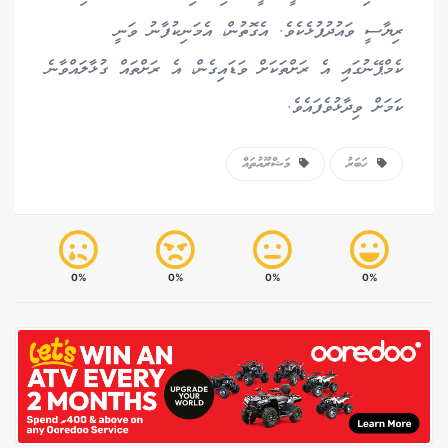
ރިޔާސީ ވައުދުފުޅެކެވެ. އެގޮތުން، އެމަނިކުފާނު ވަނީ
ކެމްޕޭނުގައި އެ ރަށްތަކަށް ވަޑައިގެން، އެ ރަށްތައް ގުޅާލައްވާނެ
ކަމަށް ވިދާޅުވެފައެވެ.
ހަބަރު
މަޝްރޫއުތައް
0%
0%
0%
0%