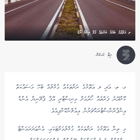
ލ އަތޮޅުގެ ބައެއް ރަށްތައް ގުޅޭ ލިންކް ރޯޑް
ނިމާ ހަސަން
މ، ތ، އަދި ލ އަތޮޅުގެ ރަށްތަކެއް ގުޅާލުމާ ބެހޭ މަސައްކަތް
ކޮށްދޭނެ ފަރާތެއް ހޯދުމަށް މިނިސްޓްރީ އޮފް ޕްލޭނިން އެންޑް
އިންފްރާންސްޓްރަކްޗަރުން އިއުލާންކޮށްފިއެވެ.
މި ތިން އަތޮޅުގެ ރަށްތަކެއް ގުޅާލުމަށްޓަކައި، އެންވަޔަރަމަންޓް