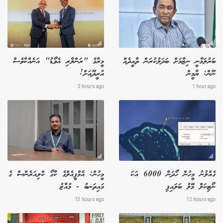
ބަރުލަމާނީ ނިޒާމަށް ބަދަލުކުރަން ތާއީދެއް
މީރާގެ "ރަންލާރި އެވޯޑު" އަނެއްކާވެސް
ނޫން: ޔާމީން
އުރީދޫއަށް!
2 hours ago
1 hour ago
ގެއްލުނު މީހުން ހޯދަން 6000 އަކަ
މީހުން: އެމްޕީއެލްގެ ކާގޯ ކްލިއަރެންސް ގެ
ނޯޓިކަލް މޭލު ބަލައިފި
މައިތަނބު - މުއާޒު
13 hours ago
12 hours ago