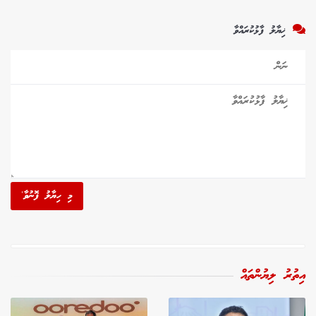
ޚިޔާލު ފާޅުކުރައްވާ
މި ހިޔާލު ފޮނުވާ'
އިތުރު ލިޔުންތައް