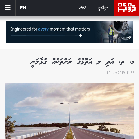
ސިޔާސީ
ހަބަރު
EN
މ، ތ، އަދި ލ އަތޮޅުގެ ރަށްތަކެއް ގުޅާލަނީ
10 July 2019, 11:56