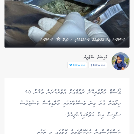
ކަސްޓަމްސް އިން އަތުލައިގަތް މަސްތުވާތަކެތި / ފައިލް ފޮޓޯ: ކަސްޓަމްސް
ޢާއިޝަތު ޝާޒްލީން
follow me
follow me
ޕޯސްޓް މެދުވެރިކޮށް ރާއްޖެއަށް އެތެރެކުރަން އުޅުނު 3.6
ކިލޯއަށް ވުރެ ގިނަ މަސްތުވާތަކެތި މޯލްޑިވްސް ކަސްޓަމްސް
ސާވިސް އިން އަތުލައިގެންފިއެވެ.
ކަސްޓަމްސްއިން ހާމަކޮށްފައިވާ ގޮތުގައި މި ތަކެތި