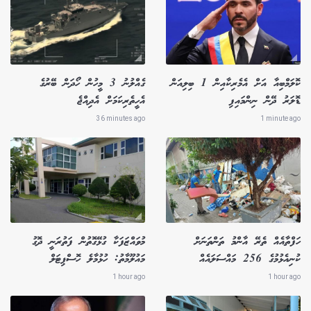
ކޮލަމްބިއާ އަށް އެމެރިކާއިން 1 ބިލިއަން
ގެއްލުނު 3 މީހުން ހޯދަން ބޭރުގެ
ޑޮލަރު ދޭން ނިންމައިފި
އެހީތެރިކަމަށް އެދިއްޖެ
36 minutes ago
1 minute ago
ހަފްތާއެއް ތެރޭ އާންމު ތަންތަނަށް
މުވައްޒަފަކާ ގުޅޭގޮތުން ފަތުރަނީ ދޮގު
ކުނިއެޅުމުގެ 256 މައްސަލައެއް
މައުލޫމާތު: ހުޅުމާލެ ހޮސްޕިޓަލް
1 hour ago
1 hour ago