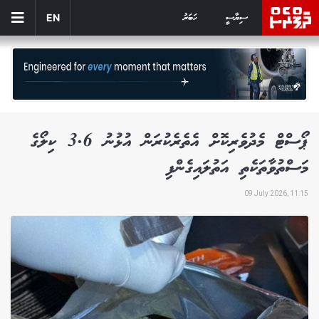
ސިޔާސީ
ހަބަރު
EN
ޕޯސްޓް މެދުވެރިކޮށް އެތެރެކުރަން އުޅުނު 3.6 ކިލޯގެ
މަސްތުވާތަކެތި އަތުލައިގެންފި
09 July 2026, 11:15