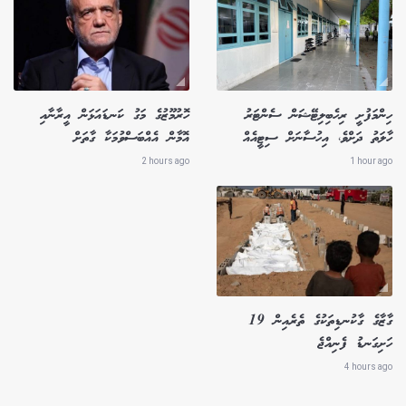
ހިންމަފުށީ ރިހެބިލިޓޭޝަން ސެންޓަރު
ހޮރުމޫޒުގެ މަގު ކަނޑައަޅަން އީރާނާއި
ހާލަތު ދަށްވެ، އިހުސާނަށް ސިޓީއެއް
އޮމާން އެއްބަސްވުމަކާ ގާތަށް
2 hours ago
1 hour ago
ގާޒާގެ ގާކުނޑިތަކުގެ ތެރެއިން 19
ހަށިގަނޑު ފެނިއްޖެ
4 hours ago