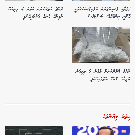
މުދަލާއި ފަސިންޖަރުން ބަލައިފާސްކުރުމަކީ
ރާއްޖެ އެތެރެކުރަން އުޅުނު 4 މިލިއަން
ގާނޫނީ ޒިންމާއެއް: ކަސްޓަމްސް
ރުފިޔާގެ ޑްރަގް އަތުލައިގެންފި
ރާއްޖެ އެތެރެކުރަން އުޅުނު 5 މިލިއަން
ރުފިޔާގެ ޑްރަގް އަތުލައިގެންފި
އިތުރު ލިޔުންތައް