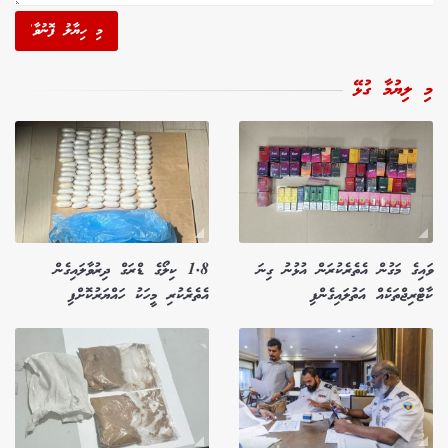
މި ހިޔާލު ފޮނުވާ'
މި ލިޔުމާ ގުޅޭ
ވައިގެ މަގުން އެތެރެކުރަން އުޅުނު ގިނަ
1.8 ކިލޯގެ ޑްރަގް ދިރުވާލައިގެން
ކާޓްރިޖްތަކެއް އަތުލައިގެންފި
އެތެރެކުރި މީހަކު ހައްޔަރުކޮށްފި