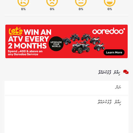
0%
0%
0%
0%
ޚިޔާލު ފާޅުކުރައްވާ