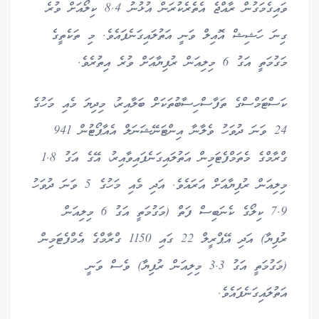
ވައިގެމަގުން ރާއްޖެ އެތެރެކުރަން އުޅުނު 8.4 ކިލޯއަށް ވުރެ
ގިނަ ހަޝިޝް އޮއިލް ވަނީ އަތުލައިގަނެފައެވެ. މި ތަކެތީގެ
މަގުމަތީ އަގު 6 މިލިއަން ރުފިޔާއަށް ވުރެ އިތުރެވެ.
ކަސްޓަމްސްގެ ތަފާސްހިސާބުތަކަށް ބަލާއިރު، މިދިޔަ މެއި މަހުގެ
24 ވަނަ ދުވަހު ވެލާނާ އިންޓަނޭޝަނަލް އެއާޕޯޓުން 941
ގްރާމްގެ މެތަމްފެޓަމިން އަތުލައިގަނެފައިވާއިރު، އޭގެ އަގު 1.8
މިލިއަން ރުފިޔާއަށް އަރައެވެ. އަދި މެއި މަހުގެ 5 ވަނަ ދުވަހު
7.9 ކިލޯގެ ކެނަބިސް ފަތް (މަގުމަތީ އަގު 6 މިލިއަން
ރުފިޔާ) އަދި އޭޕްރީލް 22 ގައި 1150 ގްރާމްގެ އެމްފެޓަމިން
(މަގުމަތީ އަގު 3.3 މިލިއަން ރުފިޔާ) ވެސް ވަނީ
އަތުލައިގަނެފައެވެ.