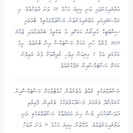
އަތުލައިގަނެފައި ވަނީ މިދިޔަ މަހުގެ 18 ވަނަ ދުވަހުއެވެ. މި
މައްސަލައިގައި އަތުލައިގަނެވުނު މަސްތުވާތަކެތީގެ ބާވަތަކީ
ސިންތެޓިކް ކެތިނޯން ކަމަށާއި އެ ތަކެތީގެ ބަރުދަނުގައި ޖުމްލަ
3610 ގްރާމް ހުރި ކަމަށް ކަސްޓަމްސް އިން ބުނެއެވެ. މީގެ
މަގުމަތީ އަގު 5 މިލިއަން ދިވެހި ރުފިޔާއަށް ވުރެ މަތިވާނެ
ކަމަށް ކަސްޓަމްސްއިން ލަފާކުރެއެވެ.
މަސްތުވާތަކެތި ރާއްޖެ އެތެރެވުން ހުއްޓުވުމަށް ކަސްޓަމްސްއިން
ކުރަމުންދާ ވަރުގަދަ މަސައްކަތްތަކުގެ ތެރެއިން، ފާއިތުވި
ދުވަސްތަކުގައި ވެސް ގިނަ އަދަދެއްގެ މަސްތުވާތަކެތި ވަނީ
އަތުލައިގަނެފައެވެ. އެގޮތުން މިދިޔަ މަހުގެ 9 ވަނަ ދުވަހު