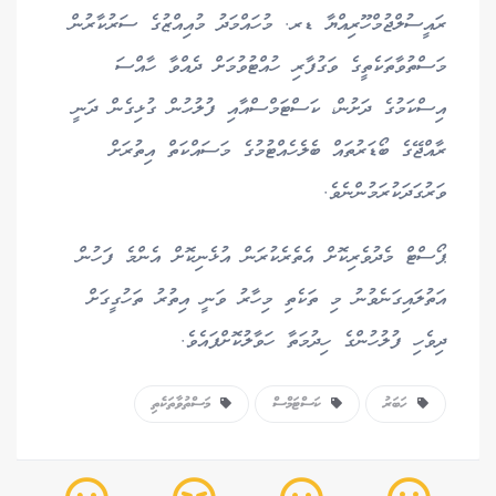
ރައީސުލްޖުމްހޫރިއްޔާ ޑރ. މުހައްމަދު މުއިއްޒުގެ ސަރުކާރުން
މަސްތުވާތަކެތީގެ ވަގުފާރި ހުއްޓުވުމަށް ދެއްވާ ހާއްސަ
އިސްކަމުގެ ދަށުން، ކަސްޓަމްސްއާއި ފުލުހުން ގުޅިގެން ދަނީ
ރާއްޖޭގެ ބޯޑަރުތައް ބެލެހެއްޓުމުގެ މަސައްކަތް އިތުރަށް
ވަރުގަދަކުރަމުންނެވެ.
ޕޯސްޓް މެދުވެރިކޮށް އެތެރެކުރަން އުޅެނިކޮށް އެންމެ ފަހުން
އަތުލައިގަނެވުނު މި ތަކެތި މިހާރު ވަނީ އިތުރު ތަހުގީގަށް
ދިވެހި ފުލުހުންގެ ހިދުމަތާ ހަވާލުކޮށްފައެވެ.
ހަބަރު
ކަސްޓަމްސް
މަސްތުވާތަކެތި