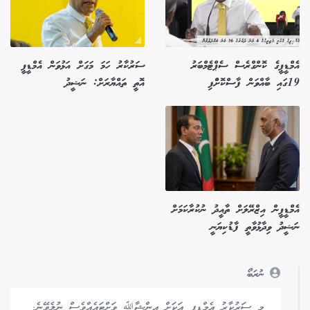
އެމްޑީޕީގެ ކޮންގްރެސް ސެޕްޓެމްބަރު
ސަރުކާރު ހަމަ މަގަށް އަޅުވަން އެމްޑީޕީ
19ގައި ބާއްވަން ފާސްކޮށްްފި
އޮތީ ތައްޔާރަށް: ނަޝީދު
އެމްޑީޕީން އިޒްރޭލަށް ތާއީދު ނުކުރާކަމަށް
ނަޝީދު ވިދާޅުވާތީ ފާޑުކިޔަނީ
ނުރަބޯ
މި ސަރުކާރު އެމްޑީޕީ އަކަށް އިންޝާﷲ ވަށްޓައެއްވެސް ނުލެވޭނެ.