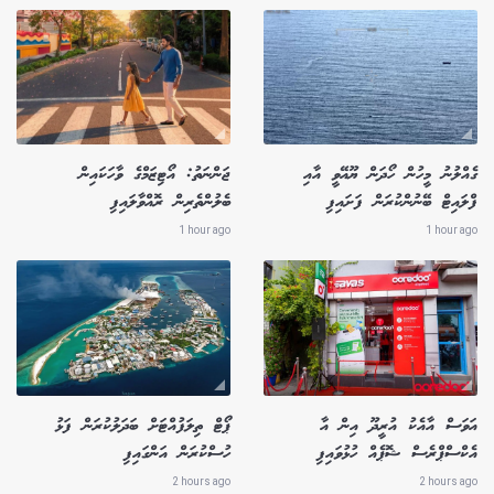
ގެއްލުނު މީހުން ހޯދަން ޔޫއޭވީ އާއި
ޖަންނަތު: އޯޓިޒަމްގެ ވާހަކައިން
ފްލައިޓް ބޭނުންކުރަން ފަށައިފި
ބެލުންތެރިން ރޮއްވާލައިފި
1 hour ago
1 hour ago
އަވަސް އާއެކު އުރީދޫ އިން އާ
ޕޯޓް ތިލަފުއްޓަށް ބަދަލުކުރަން ފަޅު
އެކްސްޕްރެސް ޝޮޕެއް ހުޅުވައިފި
ހުސްކުރަން އަންގައިފި
2 hours ago
2 hours ago