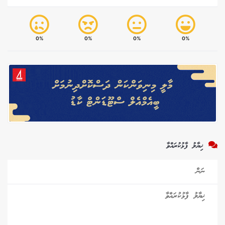
0%
0%
0%
0%
ޚިޔާލު ފާޅުކުރައްވާ