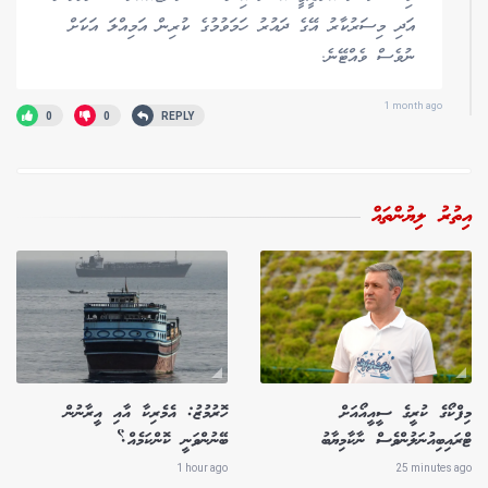
އަދި މިސަރުކާރު އޭގެ ދައުރު ހަމަވުމުގެ ކުރިން އަމިއްލަ އަކަށް
ނުވެސް ވެއްޓޭނެ.
1 month ago
0
0
REPLY
އިތުރު ލިޔުންތައް
މިފްކޯގެ ކުރީގެ ސީއީއޯއަށް
ހޮރުމުޒު: އެމެރިކާ އާއި އީރާނުން
ޓްރައިބިއުނަލުންވެސް ނާކާމިޔާބު
ބޭނުންވަނީ ކޮންކަމެއް؟
1 hour ago
25 minutes ago