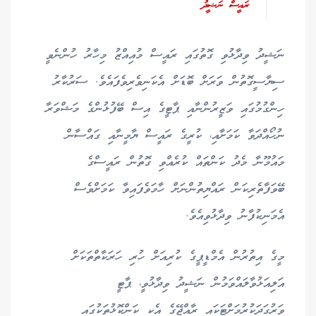
ރައީސް ނަޝީދު
ނަޝީދު ވިދާޅުވި ގޮތުގައި ރައީސް މުއިއްޒު މިހާރު ހުންނެވީ
ސިޔާސީގޮތުން ވަރަށް ބޮޑަށް އެކަނިވެރިވެފައެވެ. ސަރުކާރު
ހިންގުމުގައި ވަޒީރުންނާއި ޕާޓީގެ އިސް ބޭފުޅުންގެ މަޝްވަރާ
ނުހޯއްދަވާ ކަމަށާއި، ކުރީގެ ރައީސް ޔާމީނާއި ގައްސާން
މައުމޫނާ މެދު ކަންތައް ކުރެއްވި ގޮތުން ރައީސްގެ
ބޭވަފާތެރިކަން ރައްޔިތުންނަށް ހާމަވެފައިވާ ކަމަށްވެސް
އެމަނިކުފާނު ވިދާޅުވިއެވެ.
މީގެ އިތުރުން އެމްޑީޕީގެ ކުރިއަށް ހުރި ހަރަކާތްތަކަށް
އަލިއަޅުވާލައްވަމުން ނަޝީދު ވިދާޅުވީ، ޕާޓީ
ވަރުގަދަކުރުމަށްޓަކައި ރާއްޖޭގެ އެކި ކަންކޮޅުތަކުގައި