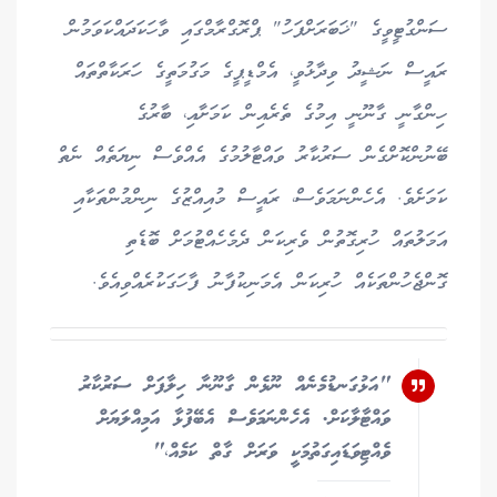
ސަންގުޓީވީގެ "ޚަބަރަށްފަހު" ޕްރޮގްރާމްގައި ވާހަކަދައްކަވަމުން
ރައީސް ނަޝީދު ވިދާޅުވީ، އެމްޑީޕީގެ މަގުމަތީގެ ހަރަކާތްތައް
ހިންގާނީ ގާނޫނީ އިމުގެ ތެރެއިން ކަމަށާއި، ބާރުގެ
ބޭނުންކޮށްގެން ސަރުކާރު ވައްޓާލުމުގެ އެއްވެސް ނިޔަތެއް ނެތް
ކަމަށެވެ. އެހެންނަމަވެސް، ރައީސް މުއިއްޒުގެ ނިންމުންތަކާއި
އަމަލުތައް ހުރިގޮތުން ވެރިކަން ދެމެހެއްޓުމަށް ބޮޑެތި
ގޮންޖެހުންތަކެއް ހުރިކަން އެމަނިކުފާނު ފާހަގަކުރެއްވިއެވެ.
"އަޅުގަނޑުމެނެއް ނޫޅެން ގާނޫނާ ހިލާފަށް ސަރުކާރު
ވައްޓާލާކަށް. އެހެންނަމަވެސް އެބޭފުޅާ އަމިއްލަޔަށް
ވެއްޓިވަޑައިގަތުމަކީ ވަރަށް ގާތް ކަމެއް،"