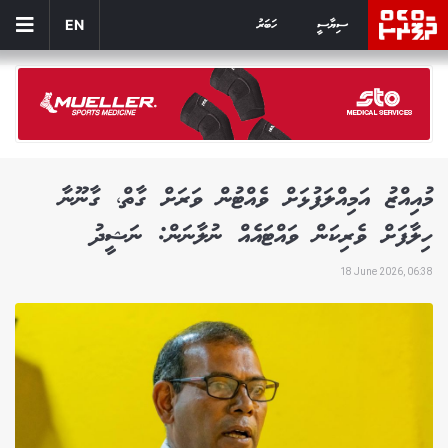
ސިޔާސީ
ހަބަރު
EN
މުއިއްޒު އަމިއްލަފުޅަށް ވެއްޓުން ވަރަށް ގާތް، ގާނޫނާ
ހިލާފަށް ވެރިކަން ވައްޓައެއް ނުލާނަން: ނަޝީދު
18 June 2026, 06:38