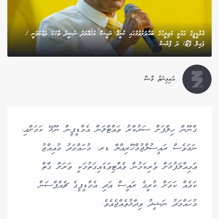
އެމްޑީޕީގެ ގައުމީ މަޖިލީހުގެ ބައްދަލުވުމުގައި ކުރީގެ ރައީސް މުހައްމަދު ނަޝީދު ވާހަކަ ދައްކަވަނީ /
ފައިލް ފޮޓޯ: ދަ ޕްރެސް
އައިމިނަތު މާޝާ
ގާނޫނާ ހިލާފަށް ސަރުކާރު ވައްޓާލަން އެމްޑީޕީން ނޫޅޭ ކަމަށާއި،
ނަމަވެސް ރައީސުލްޖުމްހޫރިއްޔާ ޑރ. މުހައްމަދު މުއިއްޒު
އަމިއްލަފުޅަށް ވެރިކަމުން ވެއްޓިވަޑައިގަތުމަކީ ވަރަށް ގާތް
ކަމެއް ކަމަށް ކުރީގެ ރައީސް އަދި އެމްޑީޕީގެ ޗެއާޕާސަން
މުހައްމަދު ނަޝީދު ވިދާޅުވެއްޖެއެވެ.