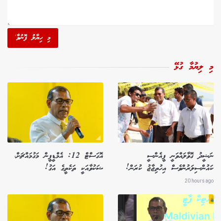
މި ހިޔާލު ފޮނުވާ'
މި ލިޔުމާ ގުޅޭ
ނަޝީދު ގޮވާލައްވަނީ ޕީއެންސީ
އޮގަސްޓް 12: އެމްޑީޕީން މަގުމައްޗަށް،
ކައުންސިލަރުންވެސް އިހުތިޖާޖު ކުރަން!
ޝަކުވާއަކީ ތަކެތީގެ އަގު!
20 hours ago