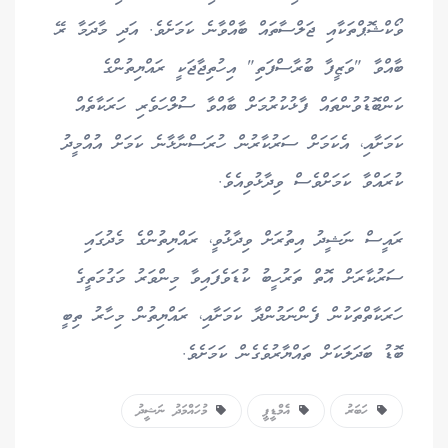
ވޯކްޝޮޕްތަކާއި ޖަލްސާތައް ބާއްވާނެ ކަމަށެވެ. އަދި މާދަމާ ރޭ
ބާއްވާ "ވަޒީފާ ބުރާސްފަތި" އިހުތިޖާޖަކީ ރައްޔިތުންގެ
ކަންބޮޑުވުންތައް ފާޅުކުރުމަށް ބާއްވާ ސުލްހަވެރި ހަރަކާތެއް
ކަމަށާއި، އެކަމަށް ސަރުކާރުން ހުރަސްނާޅާނެ ކަމަށް އުއްމީދު
ކުރައްވާ ކަމަށްވެސް ވިދާޅުވިއެވެ.
ރައީސް ނަޝީދު އިތުރަށް ވިދާޅުވީ، ރައްޔިތުންގެ މެދުގައި
ސަރުކާރަށް އޮތް ތަރުހީބު ކުޑަވެފައިވާ މިންވަރު މަގުމަތީގެ
ހަރަކާތްތަކުން ފެންނަމުންދާ ކަމަށާއި، ރައްޔިތުން މިހާރު ތިބީ
ބޮޑު ބަދަލަކަށް ތައްޔާރުވެގެން ކަމަށެވެ.
ހަބަރު
އެމްޑީޕީ
މުހައްމަދު ނަޝީދު