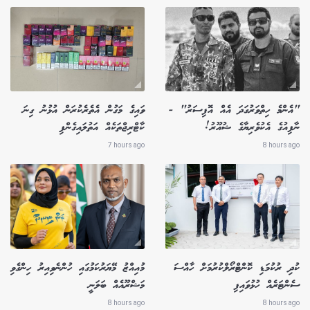
"އެންމެ ހިތްވަރުގަދަ އެއް އޮފިސަރު" -
ވައިގެ މަގުން އެތެރެކުރަން އުޅުނު ގިނަ
ނާފިއުގެ އެކުވެރިޔާގެ ޝުއޫރު!
ކާޓްރިޖްތަކެއް އަތުލައިގެންފި
7 hours ago
8 hours ago
ކުދި ރުކުމަޑި ކޮންޓްރޯލްކުރުމަށް ހާއްސަ
މުއިއްޒު މޭޔަރުކަމުގައި ހުންނެވިއިރު ހިންގެވި
ސެންޓަރެއް ހުޅުވައިފި
މަޝްރޫއެއް ބަލަނީ
8 hours ago
8 hours ago