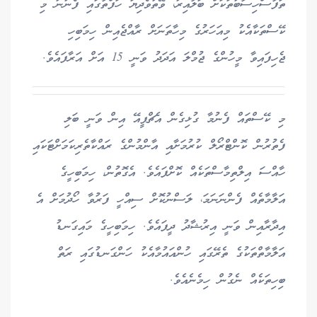
ތަފާސްހިސާބުތަކަށް ބަލާއިރު، ވޭތުވެދިޔަ ހަފްތާގައި ފެނުނު މި
ކޭސްތަކާއެކު މިއަހަރުގެ މިހާތަނަށް ރާއްޖެއިން ހިމަބިހި
ޖެހިފައިވާ މީހުންގެ ޖުމްލަ އަދަދު ވަނީ 15 އަށް އަރާފައެވެ.
މި ކޭސްތައް ފެނުމާ ގުޅިގެން އެޗްޕީއޭ އިން ވަނީ ބަލި
ފެތުރުން ކޮންޓްރޯލް ކުރުމަށާއި އާންމުންގެ ރައްކާތެރިކަމަށްޓަކައި
ހާއްސަ އިލްތިމާސްތަކެއް ކޮށްފައެވެ. އެގޮތުން، ހިމަބިހީގެ
އަލާމާތެއް ފެންނަނަމަ، ލަސްނުކޮށް ސިއްހީ ފަރުވާ ހޯދުމަށް އެ
އިދާރާއިން ވަނީ އިރުޝާދު ދީފައެވެ. ހިމަބިހީގެ މައިގަނޑު
އަލާމާތްތަކުގެ ތެރޭގައި ހުންއައުމާއެކު ހަންގަނޑުގައި ރަތް
ބިހިތަކެއް ނެގުން ހިމެނެއެވެ.