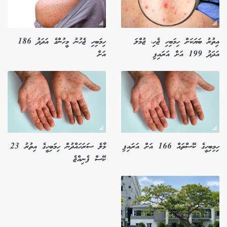
އިތުރު ބަޔަކަށް ހިމަބިހި ޖެހި، ޖުމްލަ
ހިމަބިހި ޖެހުނު މީހުންގެ އަދަދު 186
އަދަދު 199 އަށް އަރައިފި
އަށް
ހިމިބިހީގެ ކޭސްތައް 166 އަށް އަރައިފި
މާލެ ސަރަހައްދުން ހިމަބިހީގެ އިތުރު 23
ކޭސް ފެނިއްޖެ