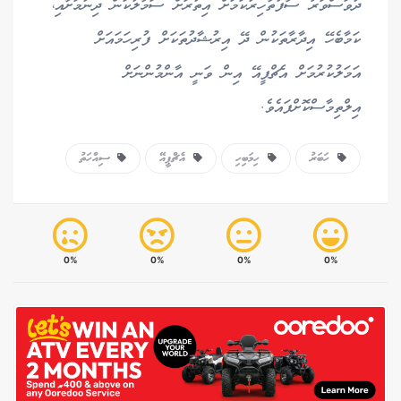
ދުވަސްވަރު ސާފުތާހިރުކަމަށް އިތުރަށް ސަމާލުކަން ދިނުމަށާއި،
ކަމާބެހޭ އިދާރާތަކުން ދޭ އިރުޝާދުތަކަށް ފުރިހަމައަށް
އަމަލުކުރުމަށް އެޗްޕީއޭ އިން ވަނީ އާންމުންނަށް
އިލްތިމާސްކޮށްފައެވެ.
ހަބަރު
ހިމަބިހި
އެޗްޕީއޭ
ސިއްހަތު
0%
0%
0%
0%