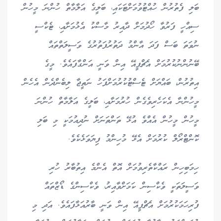
ބަލި ފެތުރުން ހުއްޓުވުމަށްޓަކައި، ބަލީގެ އަލާމާތް ހުންނަ މީހުން
ސިއްހީ ފަރުވާ ހޯދުމަށް ދާއިރު މާސްކު އެޅުމަށާއި، ޓެކްސީ
ނުވަތަ ބަސް ފަދަ އާންމު ދަތުރުފަތުރުގެ ވަސީލަތްތައް
ބޭނުންނުކުރުމަށް އެޗްޕީއޭ އިން ވަނީ އަންގާފައެވެ. މީގެ
އިތުރުން، ބައްޔަށް ޓެސްޓުކުރުމަށްފަހު ނަތީޖާ ލިބެންދެން އެހެން
މީހުންނާ އެކަހެރިވެގެން ހުރުމަށާއި، ބަލީގެ އަލާމާތް ހުންނަ
މީހުން މީހުން އެއްވެ އުޅޭ ތަންތަނަށް ނުދިއުމަކީ މި ބަލި
ކޮންޓްރޯލް ކުރުމަށް އެޅޭ މުހިންމު ފިޔަވަޅެކެވެ.
ހިމަބިހިން ރައްކާތެރިވުމަށް އޮތް އެންމެ އިތުބާރު ހުރި
ވަސީލަތަކީ ވެކްސިން ކަމަށްވާއިރު، ވެކްސިންގެ ޑޯޒްތައް
ފުރިހަމަކުރުމަށް އެޗްޕީއޭ އިން ވަނީ ބާރުއަޅާފައެވެ. އަދި މި