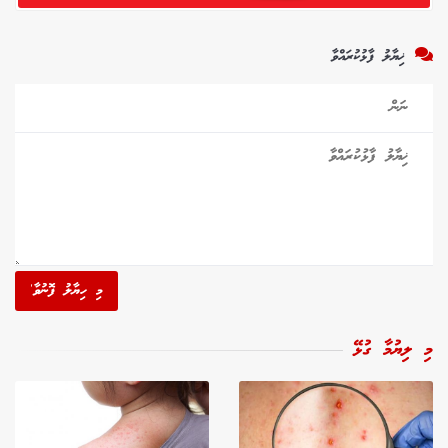
ޚިޔާލު ފާޅުކުރައްވާ
މި ހިޔާލު ފޮނުވާ'
މި ލިޔުމާ ގުޅޭ