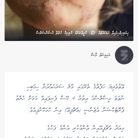
ހިމަބިހިޖެހިފައިވާ ކުޑަކުއްޖެއް /ފޮޓޯ: ކްލީވްލަންޑް ކްލިނިކް ހެލްތް އެސެންޝަލްސް
އައިމިނަތު މާޝާ
ވޭތުވެދިޔަ ހަފްތާގެ ތެރޭގައި މާލެ ސަރަހައްދުން ހިމަބިހި
ނުވަތަ މީސްލްސްގެ އިތުރު 4 ކޭސް ފެނިފައިވާ ކަމަށް ހެލްތު
ޕްރޮޓެކްޝަން އެޖެންސީ (އެޗްޕީއޭ) އިން ހާމަކޮށްފިއެވެ.
މިއަދު އެޗްޕީއޭއިން އާންމުކުރި އެންމެ ފަހުގެ