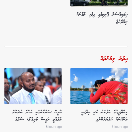
ހިމަބިއްސަށް ޕޮޒިޓިވްވި ދިވެހި ޒުވާނަކު
ނިޔާވެއްޖެ
އިތުރު ލިޔުންތައް
ހިންދޫދީނުގެ އަޅުކަން ކުރި ބިދޭސީ
ޔާމީން ސަރުކާރުގައި އެންމެ ބުރަކޮށް
އަންހެނަކު ހައްޔަރުކޮށްފި
އުޅުއްވީ ރައީސް މުއިއްޒު: ޝުޖާއު
8 hours ago
3 hours ago