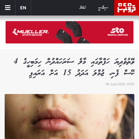
ސިޔާސީ
ހަބަރު
EN
ވޭތުވެދިޔަ ހަފްތާގައި މާލެ ސަރަހައްދުން ހިމަބިހީގެ 4
ކޭސް ފެނި، ޖުމްލަ އަދަދު 15 އަށް އަރައިފި
09 June 2026, 10:03