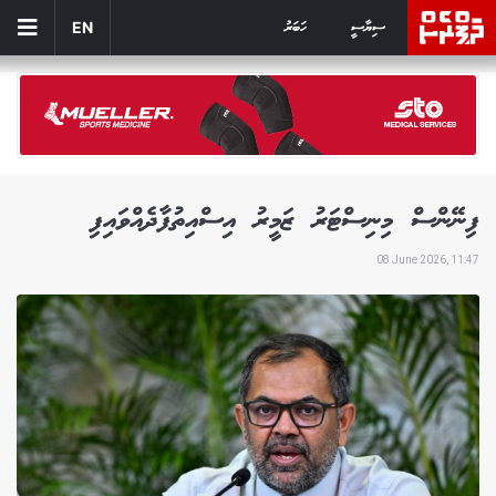
ސިޔާސީ
ހަބަރު
EN
ފިނޭންސް މިނިސްޓަރު ޒަމީރު އިސްއިތުފާދެއްވައިފި
08 June 2026, 11:47