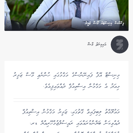
ފިނޭންސް މިނިސްޓަރު މޫސާ ޒަމީރު
އައިމިނަތު މާޝާ
މިނިސްޓާ އޮފް ފައިނޭންސްގެ މަގާމުގައި ހުންނެވި މޫސާ ޒަމީރު
މިއަދު އެ މަގާމުން އިސްތިއުފާ ދެއްވައިފިއެވެ.
މައުލޫމާތު ލިބިފައިވާ ގޮތުގައި، ޒަމީރު މަގާމުން އިސްތިއުފާ
ދެއްވިކަން ބަޔާންކުރައްވައި ރައީސުލްޖުމްހޫރިއްޔާ ޑރ.