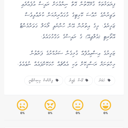
ފިޔަވަޅުތަކާ ގުޅޭގޮތުން ގޮތް ނިންމުމަށް ރައީސް އުފެއްދެވި
ވަޒީރުންގެ ހާއްސަ ކޮމިޓީގެ މުގައްރިރުކަން ކުރެއްވީވެސް
ޒަމީރެވެ. މީގެ އިތުރުން އޭނާ ހުންނެވީ ލޯކަލް ގަވަރްމެންޓް
އޮތޯރިޓީ (އެލްޖީއޭ) ގެ ރައީސްގެ މަގާމުގައެވެ.
ޒަމީރުގެ އިސްތިއުފާއާ ގުޅިގެން ސަރުކާރުގެ ފަރާތުން
މިހާތަނަށް ރަސްމީކޮށް ވަކި އެއްޗެއް ހާމަކޮށްފައެއް ނުވެއެވެ.
ހަބަރު
މޫސާ ޒަމީރު
ފިނޭންސް މިނިސްޓްރީ
0%
0%
0%
0%