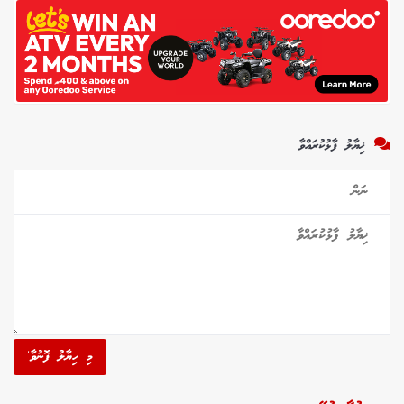
ޚިޔާލު ފާޅުކުރައްވާ
މި ހިޔާލު ފޮނުވާ'