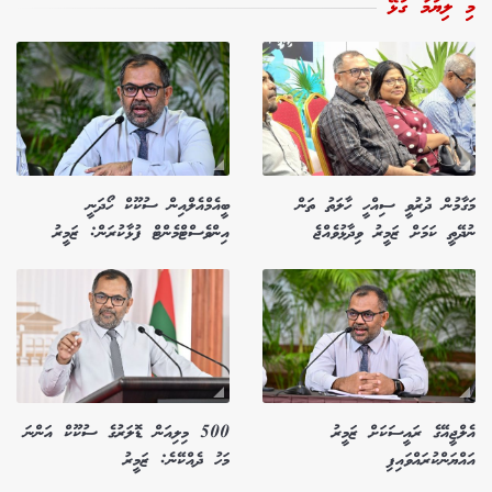
މި ލިޔުމާ ގުޅޭ
މަގާމުން ދުރުވީ ސިއްހީ ހާލަތު ތަން
ބީއެމްއެލްއިން ސުކޫކް ހޯދަނީ
ނުދޭތީ ކަމަށް ޒަމީރު ވިދާޅުވެއްޖެ
އިންވެސްޓްމެންޓް ފުޅާކުރަން: ޒަމީރު
އެލްޖީއޭގެ ރައީސަކަށް ޒަމީރު
500 މިލިއަން ޑޮލަރުގެ ސުކޫކް އަންނަ
އައްޔަންކުރައްވައިފި
މަހު ދެއްކޭނެ: ޒަމީރު