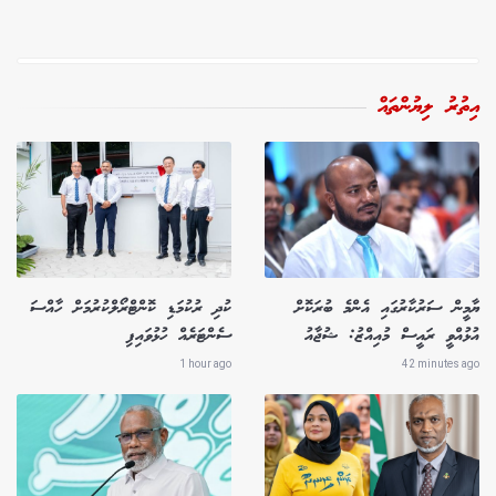
އިތުރު ލިޔުންތައް
ޔާމީން ސަރުކާރުގައި އެންމެ ބުރަކޮށް
ކުދި ރުކުމަޑި ކޮންޓްރޯލްކުރުމަށް ހާއްސަ
އުޅުއްވީ ރައީސް މުއިއްޒު: ޝުޖާއު
ސެންޓަރެއް ހުޅުވައިފި
1 hour ago
42 minutes ago