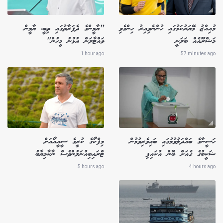
މުއިއްޒު މޭޔަރުކަމުގައި ހުންނެވިއިރު ހިންގެވި
"ޔާމީންގެ ދެފަރާތުގައި ތިބީ، ޔާމީން
މަޝްރޫއެއް ބަލަނީ
ވައްޓާލަން އުޅުނު މީހުން"
1 hour ago
57 minutes ago
ހަސީނާގެ ބައްދަލުވުމުގައި ބައިވެރިވުމުން
މިފްކޯގެ ކުރީގެ ސީއީއޯއަށް
ޝަކީބުގެ ގެއަށް ބޮން އުކައިފި
ޓްރައިބިއުނަލުންވެސް ނާކާމިޔާބު
5 hours ago
4 hours ago