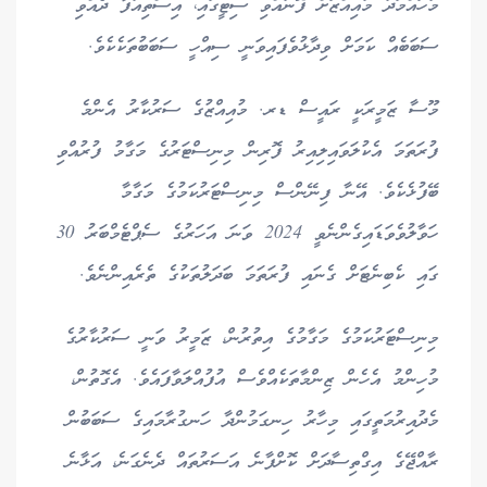
މުހައްމަދު މުއިއްޒަށް ފޮނުއްވި ސިޓީގައި، އިސްތިއުފާ ދެއްވި
ސަބަބެއް ކަމަށް ވިދާޅުވެފައިވަނީ ސިއްހީ ސަބަބުތަކެކެވެ.
މޫސާ ޒަމީރަކީ ރައީސް ޑރ. މުއިއްޒުގެ ސަރުކާރު އެންމެ
ފުރަތަމަ އެކުލަވައިލިއިރު ފޮރިން މިނިސްޓަރުގެ މަގާމު ފުރުއްވި
ބޭފުޅެކެވެ. އޭނާ ފިނޭންސް މިނިސްޓަރުކަމުގެ މަގާމާ
ހަވާލުވެވަޑައިގެންނެވީ 2024 ވަނަ އަހަރުގެ ސެޕްޓެމްބަރު 30
ގައި ކެބިނެޓަށް ގެނައި ފުރަތަމަ ބަދަލުތަކުގެ ތެރެއިންނެވެ.
މިނިސްޓަރުކަމުގެ މަގާމުގެ އިތުރުން، ޒަމީރު ވަނީ ސަރުކާރުގެ
މުހިންމު އެހެން ޒިންމާތަކެއްވެސް އުފުއްލަވާފައެވެ. އެގޮތުން،
މެދުއިރުމަތީގައި މިހާރު ހިނގަމުންދާ ހަނގުރާމައިގެ ސަބަބުން
ރާއްޖޭގެ އިގްތިސާދަށް ކޮށްފާނެ އަސަރުތައް ދެނެގަނެ، އަޅާނެ