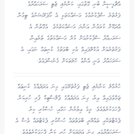
އެޗްޑީސީން ބުނި ގޮތުގައި، ކަންނެލި ޖެޓީ ސަރަހައްދުގެ
ފަޅުތެރެ ސާފުކުރުމުގެ މަސައްކަތަކީ އެ ކޯޕަރޭޝަނުގެ ޓީމުން
އާދަކޮށް ކުރަމުން އަންނަ މަސައްކަތެކެވެ. އެގޮތުން އެ
ސަރަހއްދު ސާފުކުރުމަށް ކުރާ މަސައްކަތުގެ ތެރެއިން،
ފަޅުތެރެއަށް އުކާލާފައިވާ އެކި ބާވަތުގެ ކުނިތައް ނަގައި، އެ
ސަރަހައްދު ވަނީ އާންމު ހާލަތަކަށް ގެނެސްފައެވެ.
ހުޅުމާލެ ކަންނެލި ޖެޓީ ފަޅުތެރޭގައި ގިނަ އަދަދެއްގެ ކުނިތައް
ޖަމާވެފައިވާ އިރު، ގިނަ އަދަދެއްގެ ޕްލާސްޓިކް ފުޅި ހުރިކަން
ފާހަގަކުރެވެއެވެ. މީގެ އިތުރުން ހަމާއި، ހުސްކުރި ކިރު
ޕެކެޓްތަކާއި ތައްޔާރީ ބާވަތްތައް ހުސްކުރި ޕެކެޓްތައް ވެސް އެ
ސަރަހައްދުގައި ގިނަ އަދަދަކަށް ހުރި ކަން ފާހަގަކުރެވެއެވެ.