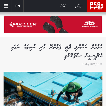
ސިޔާސީ
ހަބަރު
EN
ހުޅުމާލެ ކަންނެލި ޖެޓީ ފަޅުތެރޭ ހުރި ކުނިތައް ނަގައި
އެޗްޑީސީން ސާފުކޮށްފި
18 May 2026, 15:22