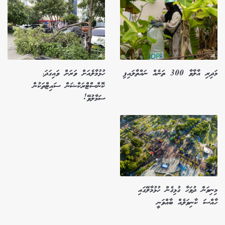
މަދިރި އާލާވާ 300 ތަނެއް ނައްތާލައިފި
ހުޅުމާލެއަށް ވަރަށް ވައިގަދަ،
ކޮންސްޓްރަކްޝަން ސައިޓްތަކުން
ސަމާލުވޭ!
މިނިވަން ދުވަހާ ގުޅިގެން ހުޅުމާލޭގައި
ހާއްސަ ކާނިވަލެއް ބާއްވަނީ