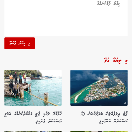
މި ހިޔާލު ފޮނުވާ'
މި ލިޔުމާ ގުޅޭ
ޕޯޓް ތިލަފުއްޓަށް ބަދަލުކުރަން ފަޅު
ހުޅުމާލޭ ލަކުޑި ޖެޓީ މަރާމާތުކުރުމުގެ އަމަލީ
ހުސްކުރަން އަންގައިފި
މަސައްކަތް ފަށައިފި