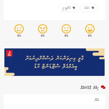
ހަބަރު
އެޗްޑީސީ
0%
0%
0%
0%
ޚިޔާލު ފާޅުކުރައްވާ