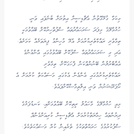
މިކަމާ ގުޅޭގޮތުން އެޗްޑީސީން އިތުރަށް ބުނެފައި ވަނީ،
ހުޅުމާލޭގެ މިފަދަ ސަރަހައްދުތައް ސާފުތާހިރުކޮށް ބޭއްވުމަކީ
ތިމާވެށި ރައްކާތެރިކުރުމަށް އެޅޭ މުހިންމު ފިޔަވަޅެއް ކަމަށެވެ.
އަދި މި ސަރަހައްދުތައް ސާފުކޮށް ބޭއްވުމުގައި އާންމުންގެ
އެއްބާރުލުން ބޭނުންވާކަން ފާހަގަކޮށް، ތިމާވެށި
ރައްކާތެރިކުރުމުގައި އެންމެން އެކުގައި މަސައްކަތް ކުރުމަށް އެ
ކޯޕަރޭޝަނުން ވަނީ އިލްތިމާސްކޮށްފައެވެ.
މިއީ ހުޅުމާލޭގެ މާހައުލު ރީތިކޮށް ބޭއްވުމަށާއި، ކަނޑުފަޅުގެ
ދިރުންތައް ހިމާޔަތްކުރުމަށް އެޗްޑީސީން ކުރިއަށްގެންދާ
ސާފުކުރުމުގެ ހަރަކާތްތަކުގެ ތެރެއިން ކުރާ މަސައްކަތެކެވެ.