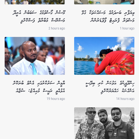
ވިޔަފާރި ބަނދަރުގެ މަސައްކަތަކާ ގުޅޭ
މޫސުން ގޯސްވުމުގެ ސަބަބުން އުރީދޫ
މަޝްވަރާ ފްރައިޓް ފޯވާޑަރުންނާ
މަސްރޭސް މުބާރާތް ފަސްކޮށްފި
2 hours ago
1 hour ago
ހިންދޫދީނުގެ އަޅުކަން ކުރި ބިދޭސީ
ޔާމީން ސަރުކާރުގައި އެންމެ ބުރަކޮށް
އަންހެނަކު ހައްޔަރުކޮށްފި
އުޅުއްވީ ރައީސް މުއިއްޒު: ޝުޖާއު
19 hours ago
14 hours ago