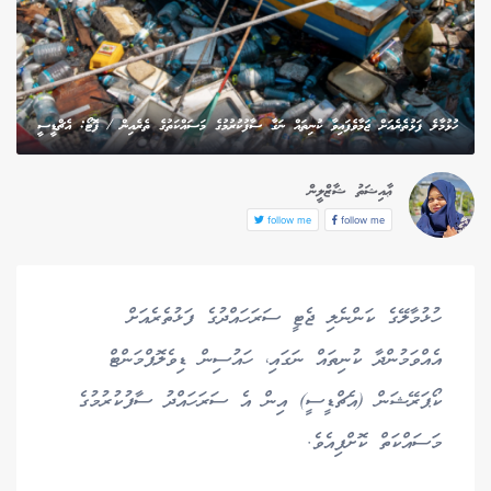
ހުޅުމާލެ ފަޅުތެރެއަށް ޖަމާވެފައިވާ ކުނިތައް ނަގާ ސާފުކުރުމުގެ މަސައްކަތުގެ ތެރެއިން / ފޮޓޯ: އެޗްޑީސީ
ޢާއިޝަތު ޝާޒްލީން
follow me
follow me
ހުޅުމާލޭގެ ކަންނެލި ޖެޓީ ސަރަހައްދުގެ ފަޅުތެރެއަށް
އެއްވަމުންދާ ކުނިތައް ނަގައި، ހައުސިން ޑިވެލޮޕްމަންޓް
ކޯޕަރޭޝަން (އެޗްޑީސީ) އިން އެ ސަރަހައްދު ސާފުކުރުމުގެ
މަސައްކަތް ކޮށްފިއެވެ.