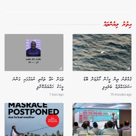
އިތުރު ލިޔުންތައް
ގެއްލުނު ތިން މީހުން ހޯދުމަށް ބޮޑު
ވަގަށް ނަގާ ތަކެތި ނުއަގުގައި ގަންނަ
ސަރަހައްދެއް ބަލައިފި
މީހަކު ހައްޔަރުކޮށްފި
1 hour ago
19 minutes ago