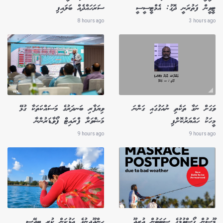
ޓީވީން ފަތުރަނީ ދޮގު: އެމްޓީސީސީ
ސަރަހައްދެއް ބަލައިފި
8 hours ago
3 hours ago
ވަގަށް ނަގާ ތަކެތި ނުއަގުގައި ގަންނަ
ވިޔަފާރި ބަނދަރުގެ މަސައްކަތަކާ ގުޅޭ
މީހަކު ހައްޔަރުކޮށްފި
މަޝްވަރާ ފްރައިޓް ފޯވާޑަރުންނާ
9 hours ago
9 hours ago
މޫސުން ގޯސްވުމުގެ ސަބަބުން އުރީދޫ
ހިންދޫދީނުގެ އަޅުކަން ކުރި ބިދޭސީ