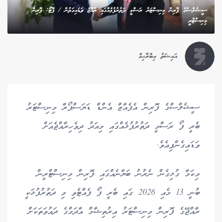
ސީޝެލްސްގެ ފޮރިން މިނިސްޓަރު ރަސްމީ ދަތުރުފުޅެއްގައި ރާއްޖެ ވަޑައިގަތުން / ފޮޓޯ: ފޮރިން
މިނިސްޓްރީ
އައިޝަތު އިބްރާހިމް
ސީޝެލްސްގެ ފޮރިން އެފެއާޒް އެންޑް ޑަޔަސްޕޯރާ މިނިސްޓަރު
ބެރީ ފޯ ރަސްމީ ދަތުރުފުޅެއްގައި މިއަދު ދިވެހިރާއްޖެއަށް
ވަޑައިގެންފިއެވެ.
މިކަމާ ގުޅިގެން ނެރުނު ބަޔާނެއްގައި ފޮރިން މިނިސްޓްރީން
ބުނީ 13 މެއި 2026 ގައި ބެރީ ފޯ ފެއްޓެވި މި ދަތުރުފުޅަކީ
ރާއްޖޭގެ ފޮރިން މިނިސްޓަރު އިރުތިޝާމް އާދަމްގެ ދައުވަތަކަށް