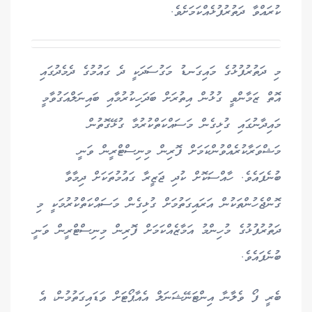
ކުރައްވާ ދަތުރުފުޅެއްކަމަށެވެ.
މި ދަތުރުފުޅުގެ މައިގަނޑު މަގުސަދަކީ ދެ ގައުމުގެ ދެމެދުގައި
އޮތް ޒަމާންވީ ގުޅުން އިތުރަށް ބަދަހިކުރުމާއި ބައިނަލްއަގުވާމީ
މައިދާނުގައި ގުޅިގެން މަސައްކަތްކުރުމާ ގުޅޭގޮތުން
މަޝްވަރާކުރެއްވުންކަމަށް ފޮރިން މިނިސްޓްރީން ވަނީ
ބުނެފައެވެ. ހާއްސަކޮށް ކުދި ޖަޒީރާ ގައުމުތަކަށް ދިމާވާ
ގޮންޖެހުންތަކުން އަރައިގަތުމަށް ގުޅިގެން މަސައްކަތްކުރުމަކީ މި
ދަތުރުފުޅުގެ މުހިންމު އަމާޒެއްކަމަށް ފޮރިން މިނިސްޓްރީން ވަނީ
ބުނެފައެވެ.
ބެރީ ފޯ ވެލާނާ އިންޓަނޭޝަނަލް އެއާޕޯޓަށް ވަޑައިގަތުމުން، އެ