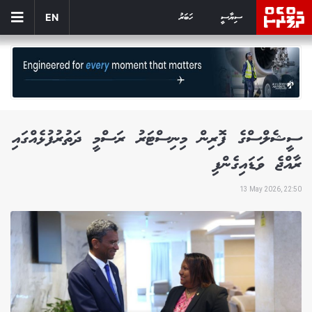
ސިޔާސީ
ހަބަރު
EN
ސީޝެލްސްގެ ފޮރިން މިނިސްޓަރު ރަސްމީ ދަތުރުފުޅެއްގައި
ރާއްޖެ ވަޑައިގެންފި
13 May 2026, 22:50