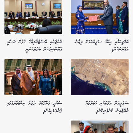
ބެލްޖިއަމާއި އީޔޫގެ ސަފީރުކަމަށް ދިޔާނާ
ރާއްޖެއާއި އޮސްޓްރޭލިއާގެ ގުޅުން ރަސްމީ
އައްޔަނުކޮށްފި
ޕާޓްނާޝިޕަކަށް ބަދަލުކުރަނީ
ސައުދީއަށް އަމާޒުކުރި ހަމަލާތައް
ސައުދީ މަންދޫބުގެ ދަތުރު ނިންމަވާލައްވައި
ރާއްޖެއިން ކުށްވެރިކޮށްފި
ފުރާވަޑައިގެންފި