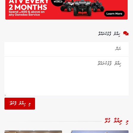
ޚިޔާލު ފާޅުކުރައްވާ
މި ހިޔާލު ފޮނުވާ'
މި ލިޔުމާ ގުޅޭ