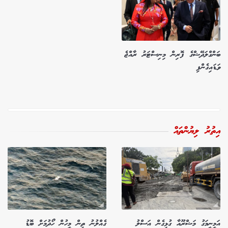
ބަންގްލަދޭޝްގެ ފޮރިން މިނިސްޓަރު ރާއްޖެ
ވަޑައިގެންފި
އިތުރު ލިޔުންތައް
އަމީނީމަގު މަޝްރޫއާ ގުޅިގެން އަސްލު
ގެއްލުނު ތިން މީހުން ހޯދުމަށް ބޮޑު