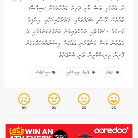
ދެ ގައުމަކީ ވެސް ކުދި ޖަޒީރާ ގައުމުތަކަށް (ސިޑްސް)
ވުމާއެކު، މޫސުމީ ބަދަލުތަކާއި، ފަތުރުވެރިކަމާއި، އިންޑިއާ
ކަނޑުގެ ސަލާމަތާއި ރައްކާތެރިކަން ކަށަވަރުކުރުމުގައި ދެ
ގައުމުން ވެސް ގެންގުޅެނީ އެއްގޮތް ވިސްނުންތަކެއްކަމަށް
ފޮރިން މިނިސްޓްރީން ވަނީ ބުނެފައެވެ.
ހަބަރު
ފޮރިން މިނިސްޓްރީ
ސީޝެލްސް
0%
0%
0%
0%