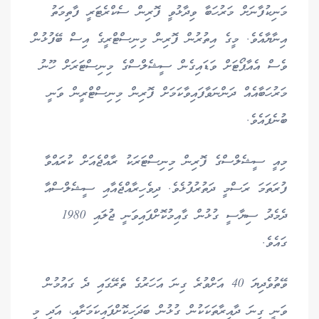
މަނިކުފާނަށް މަރުހަބާ ވިދާޅުވީ ފޮރިން ސެކްރެޓަރީ ފާތިމަތު
އިނާޔާއެވެ. މީގެ އިތުރުން ފޮރިން މިނިސްޓްރީގެ އިސް ބޭފުޅުން
ވެސް އެއާޕޯޓަށް ވަޑައިގެން ސީޝެލްސްގެ މިނިސްޓަރަށް ހޫނު
މަރުހަބާއެއް ދަންނަވާފައިވާކަމަށް ފޮރިން މިނިސްޓްރީން ވަނީ
ބުނެފައެވެ.
މިއީ ސީޝެލްސްގެ ފޮރިން މިނިސްޓަރަކު ރާއްޖެއަށް ކުރައްވާ
ފުރަތަމަ ރަސްމީ ދަތުރުފުޅެވެ. ދިވެހިރާއްޖެއާއި ސީޝެލްސްއާ
ދެމެދު ސިޔާސީ ގުޅުން ގާއިމުކޮށްފައިވަނީ ޖުލައި 1980
ގައެވެ.
ވޭތުވެދިޔަ 40 އަށްވުރެ ގިނަ އަހަރުގެ ތެރޭގައި ދެ ގައުމުން
ވަނީ ގިނަ ދާއިރާތަކަކުން ގުޅުން ބަދަހިކޮށްފައިކަމަށާއި، އަދި މި