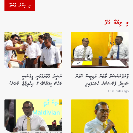
މި ހިޔާލު ފޮނުވާ'
މި ލިޔުމާ ގުޅޭ
ޕްރެފެރެންޝަލް ވޯޓުން މަޖިލީސް ހޮވަން
ނަޝީދު ގޮވާލައްވަނީ ޕީއެންސީ
ނަޝީދު ފެކްޝަނުން ހުށަހަޅައިފި
ކައުންސިލަރުންވެސް އިހުތިޖާޖު ކުރަން!
40 minutes ago