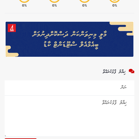
0%
0%
0%
0%
ޚިޔާލު ފާޅުކުރައްވާ