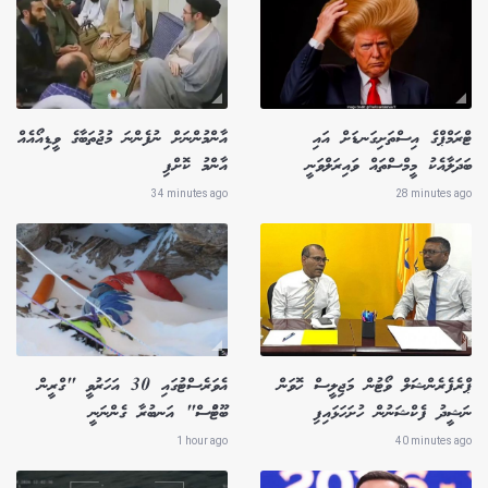
ޓްރަމްޕްގެ އިސްތަށިގަނޑަށް އައި
އާންމުންނަށް ނުފެންނަ މުޖުތަބާގެ ވީޑިއޯއެއް
ބަދަލާއެކު މީމްސްތައް ވައިރަލްވަނީ
އާންމު ކޮށްފި
34 minutes ago
28 minutes ago
ޕްރެފެރެންޝަލް ވޯޓުން މަޖިލީސް ހޮވަން
އެވަރެސްޓުގައި 30 އަހަރުވީ "ގްރީން
ނަޝީދު ފެކްޝަނުން ހުށަހަޅައިފި
ބޫޓުްސް" އަނބުރާ ގެންނަނީ
1 hour ago
40 minutes ago