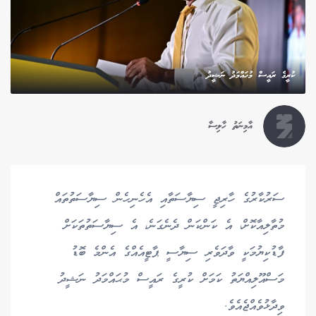
ކުރީގެ ރައީސް މުހައްމަދު ނަޝީދު
އާމިނަތު ހާލިސާ
ސަރުކާރުގެ ހާރިޖީ ސިޔާސަތާއި އެހެނިހެން ސިޔާސަތުތައް
މުތާލިއާކޮށް، އެ ކަންކަން ދެނެގަނެ، އެ ސިޔާސަތުތަކަށް
ފާޑުކިޔުމަކީ ވާދަވެރި ސިޔާސީ ޕާޓީއެއްގެ އެންމެ ބޮޑު
މަސްއޫލިއްޔަތު ކަމަށް ކުރީގެ ރައީސް މުޙައްމަދު ނަޝީދު
ވިދާޅުވެއްޖެއެވެ.