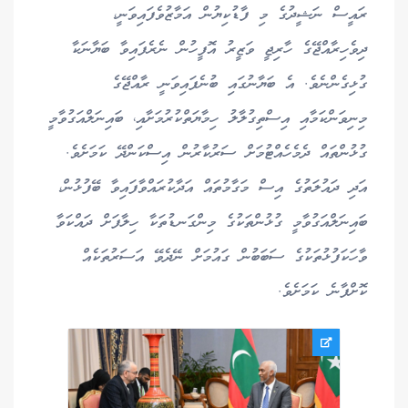
ރައީސް ނަޝީދުގެ މި ފާޑުކިޔުން އަމާޒުވެފައިވަނީ،
ދިވެހިރާއްޖޭގެ ހާރިޖީ ވަޒީރު އޮފީހުން ނެރެފައިވާ ބަޔާނަކާ
ގުޅިގެންނެވެ. އެ ބަޔާނުގައި ބުނެފައިވަނީ ރާއްޖޭގެ
މިނިވަންކަމާއި އިސްތިގުލާލު ހިމާޔަތްކުރުމަށާއި، ބައިނަލްއަގުވާމީ
ގުޅުންތައް ދެމެހެއްޓުމަށް ސަރުކާރުން އިސްކަންދޭ ކަމަށެވެ.
އަދި ދައުލަތުގެ އިސް މަގާމުތައް އަދާކުރައްވާފައިވާ ބޭފުޅުން،
ބައިނަލްއަގުވާމީ ގުޅުންތަކުގެ މިންގަނޑުތަކާ ހިލާފަށް ދައްކަވާ
ވާހަކަފުޅުތަކުގެ ސަބަބުން ގައުމަށް ނޭދެވޭ އަސަރުތަކެއް
ކޮށްފާނެ ކަމަށެވެ.