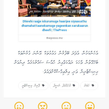
Dhivehi raajje iskurumuge haarijee siyaasathu
dhamahattaanekamuge yageenkan sarukaarun
dheefi | ThePress
thepress.mv
އެހެންކަމުން، އެފަދަ ބޭފުޅުން ގައުމުތަކާ އޮންނަ ގުޅުންތަކާ
ބެހޭގޮތުން ވާހަކަ ދައްކަވާއިރު ހާއްސަ ސަމާލުކަމެއް ދިނުމަށް
މިނިސްޓްރީން ވަނީ އިލްތިމާސްކޮށްފައެވެ.
ހަބަރު
މުހައްމަދު ނަޝީދު
ފޮރިން މިނިސްޓްރީ