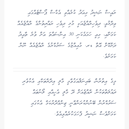
ރައީސް ނަޝީދު މިއަދު ކުރެއްވި އެކްސް ޕޯސްޓެއްގައި
ވިދާޅުވީ، ދިވެހިރާއްޖެއަކީ މުޅި ދިވެހި ރައްޔިތުންގެ ރާއްޖެއެއް
ކަމަށާއި، މިއީ ހަމައެކަނި 30 އިންސައްތަ އަށް ވުރެ ތާއީދު
ދަށްކޮށް އޮތް ޑރ. މުއިއްޒުގެ ސަރުކާރުގެ ރާއްޖެއެއް ނޫން
ކަމަށެވެ.
މީގެ އިތުރުން، ބައިނަލްއަގުވާމީ މާލީ އިދާރާތަކާއި އެކުވެރި
ދައުލަތްތަކުން ރާއްޖެއަށް ދޭ މާލީ އެހީއާއި ލޯނުތައް
ސަރުކާރުން ބޭނުންކުރަންވާނީ ޒިންމާދާރުކަމާ އެކުގައި
ކަމަށްވެސް ނަޝީދު ފާހަގަކުރެއްވިއެވެ.