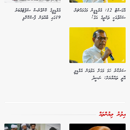
އޮގަސްޓް 12: އެމްޑީޕީން މަގުމައްޗަށް،
އެމްޑީޕީގެ ކޮންގްރެސް ސެޕްޓެމްބަރު
ޝަކުވާއަކީ ތަކެތީގެ އަގު!
19ގައި ބާއްވަން ފާސްކޮށްްފި
ސަރުކާރު ހަމަ މަގަށް އަޅުވަން އެމްޑީޕީ
އޮތީ ތައްޔާރަށް: ނަޝީދު
އިތުރު ލިޔުންތައް