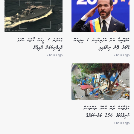
ކޮލަމްބިއާ އަށް އެމެރިކާއިން 1 ބިލިއަން
ގެއްލުނު 3 މީހުން ހޯދަން ބޭރުގެ
ޑޮލަރު ދޭން ނިންމައިފި
އެހީތެރިކަމަށް އެދިއްޖެ
2 hours ago
2 hours ago
ހަފްތާއެއް ތެރޭ އާންމު ތަންތަނަށް
ކުނިއެޅުމުގެ 256 މައްސަލައެއް
3 hours ago