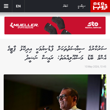
ސިޔާސީ
ހަބަރު
EN
ސަރުކާރުގެ ސިޔާސަތުތަކަށް ފާޑުކިޔުމަކީ އިދިކޮޅު ޕާޓީގެ
އެންމެ ބޮޑު މަސްއޫލިއްޔަތު: ރައީސް ނަޝީދު
10 May 2026, 13:45