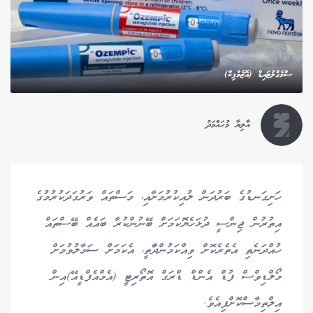
ސްމެގްލުޓައިޑް (އޮޒެމްޕިކް)
އާލިޔާ މުހައްމަދު
ހަށިގަނޑުގެ ބަރުދަން ލުއިކުރުމަށާއި، މަސްތައް ވަރުގަދަކުރުމުގެ
އިތުރުން ޖިންސީ ދުޅަހެޔޮކަމަށް ބޭނުންކުރާ ބައެއް ބޭސްތައް
ހުއްދަނެތި އެތެރެކޮށް ވިއްކަމުންދާާތީ، އެކަމަށް ސަމާލުވުމަށް
މޯލްޑިވްސް ފުޑް އެންޑް ޑްރަގް އޮތޯރިޓީ (އެމްއެފްޑީއޭ)އިން
އިލްތިމާސްކޮށްފިއެވެ.