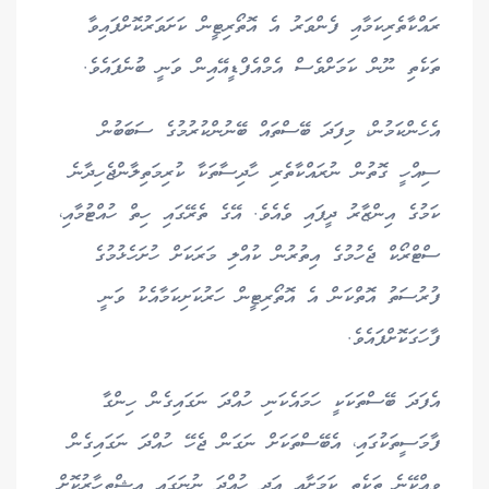
ރައްކާތެރިކަމާއި ފެންވަރު އެ އޮތޯރިޓީން ކަށަވަރުކޮށްފައިވާ
ތަކެތި ނޫން ކަމަށްވެސް އެމްއެފްޑީއޭއިން ވަނީ ބުނެފައެވެ.
އެހެންކަމުން، މިފަދަ ބޭސްތައް ބޭނުންކުރުމުގެ ސަބަބުން
ސިއްހީ ގޮތުން ނުރައްކާތެރި ހާދިސާތަކާ ކުރިމަތިލާންޖެހިދާނެ
ކަމުގެ އިންޒާރު ދީފައި ވެއެވެ. އޭގެ ތެރޭގައި ހިތް ހުއްޓުމާއި،
ސްޓްރޯކް ޖެހުމުގެ އިތުރުން ކުއްލި މަރަކަށް ހުށަހެޅުމުގެ
ފުރުސަތު އޮތްކަން އެ އޮތޯރިޓީން ހަރުކަށިކަމާއެކު ވަނީ
ފާހަގަކޮށްފައެވެ.
އެފަދަ ބޭސްތަކަކީ ހަމައެކަނި ހުއްދަ ނަގައިގެން ހިންގާ
ފާމަސީތަކުގައި، އެބޭސްތަކަށް ނަގަން ޖެހޭ ހުއްދަ ނަގައިގެން
ވިއްކޭނެ ތަކެތި ކަމަށާއި އަދި ހުއްދަ ނުނަގައި އިޝްތިހާރުކޮށް