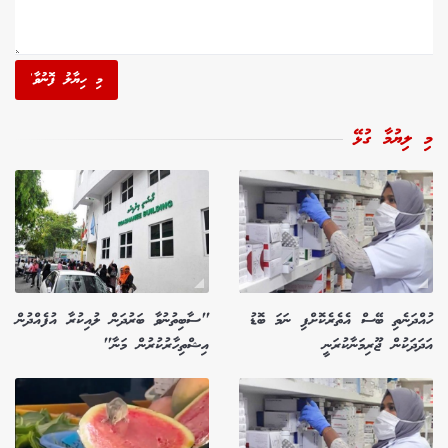
މި ހިޔާލު ފޮނުވާ'
މި ލިޔުމާ ގުޅޭ
ހުއްދަނެތި ބޭސް އެތެރެކޮށްފި ނަމަ ބޮޑު
"ސާބިތުނުވާ ބަރުދަން ލުއިކުރާ އުފެއްދުން
އަދަދަކުން ޖޫރިމަނާކުރަނީ
އިޝްތިހާރުކުރުން މަނާ"