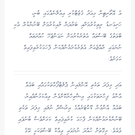
އެ އޮތޯރިޓީން މިއަދު ގެޒެޓްކުރި އިއުލާނެއްގައި ބުނީ،
ހަށިގަނޑު ރީތިކުރުމަށާއި ބަރުދަން ލުއިކުރުމަށް ބޭނުންކުރާ އެކި
ބާވަތުގެ ބޭސްތައް އެތެރެކުރުމަށް ނަގަންޖެހޭ ހުއްދަތައް
ނުނަގައި ރާއްޖެއަށް އެތެރެކުރަމުންދާކަން ފާހަގަކުރެވިފައިވާ
ކަމަށެވެ.
އަދި މިފަދަ ތަކެތި އޮންލައިން ޕްލެޓްފޯމްތަކުގައާއި ބައެއް
އާންމު ފިހާރަތަކުގައި އިޝްތިހާރުކޮށްގެން ވިއްކަމުންދާއިރު،
ބައެއް އާންމުން ޑޮކްޓަރެއްގެ އިރުޝާދާ ނުލައި މިފަދަ ތަކެތި
ބޭނުންކުރަމުންދާކަން ފާހަގަ ކުރެވިފައިވާ ކަމަށްވެސް ބުނެފައި
ވެއެވެ. މިގޮތަށް ހުއްދަ ނުނަގައި ވިއްކާ ބޭސްތަކަކީ އޭގެ