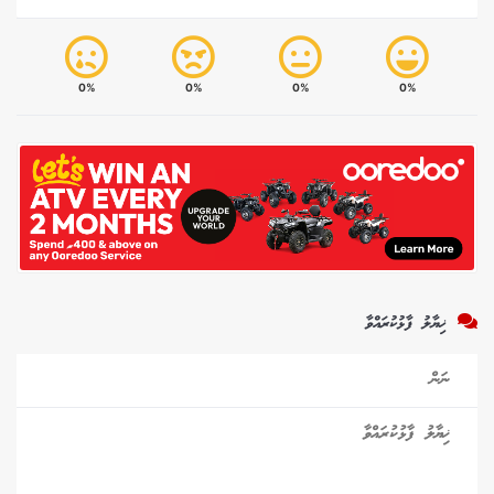
0%
0%
0%
0%
ޚިޔާލު ފާޅުކުރައްވާ