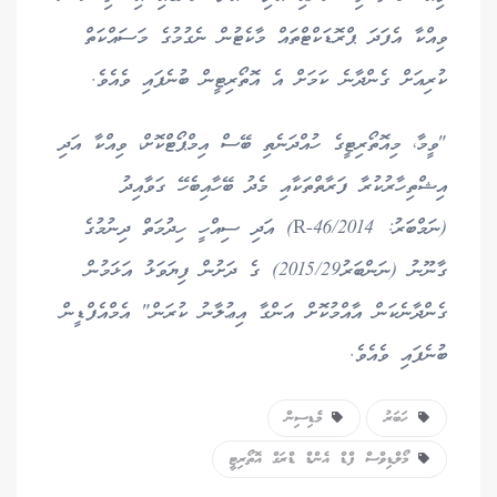
ވިއްކާ އެފަދަ ޕްރޮޑަކްޓްތައް މާކެޓުން ނެގުމުގެ މަސައްކަތް
ކުރިއަށް ގެންދާނެ ކަމަށް އެ އޮތޯރިޓީން ބުނެފައި ވެއެވެ.
"ވީމާ، މިއޮތޯރިޓީގެ ހުއްދަނެތި ބޭސް އިމްޕޯޓްކޮށް، ވިއްކާ އަދި
އިޝްތިހާރުކުރާ ފަރާތްތަކާއި މެދު ބޭހާއިބެހޭ ގަވާއިދު
(ނަމްބަރު: 2014/R-46) އަދި ސިއްހީ ހިދުމަތް ދިނުމުގެ
ގާނޫނު (ނަންބަރު2015/29) ގެ ދަށުން ފިޔަވަޅު އަޅަމުން
ގެންދާނެކަން އާއްމުކޮށް އަންގާ އިޢުލާނު ކުރަން" އެމްއެފްޑީން
ބުނެފައި ވެއެވެ.
ހަބަރު
މެޑިސިން
މޯލްޑިވްސް ފްޑް އެންޑް ޑްރަގް އޮތޯރިޓީ