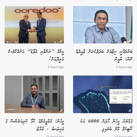
ބަރުލަމާނީ ނިޒާމަށް ބަދަލުކުރަން ތާއީދެއް
މީރާގެ "ރަންލާރި އެވޯޑު" އަނެއްކާވެސް
ނޫން: ޔާމީން
އުރީދޫއަށް!
4 hours ago
3 hours ago
ގެއްލުނު މީހުން ހޯދަން 6000 އަކަ
މީހުން: އެމްޕީއެލްގެ ކާގޯ ކްލިއަރެންސް ގެ
ނޯޓިކަލް މޭލު ބަލައިފި
މައިތަނބު - މުއާޒު
15 hours ago
14 hours ago