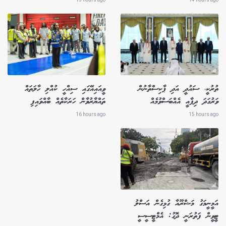
ތުރުކީ، ސައުދީ އަދި ޕާކިސްތާނުން
ވީއައިއޭގައި ސިއްހީ ކުއްލި ހާލަތައް
ވަރުގަދަ ދިފާއީ އެއްބަސްވުމެއް
ތައްޔާރުވާން ހަރަކާތެއް ބާއްވައިފި
16 hours ago
15 hours ago
އަމީނީމަގު މަޝްރޫއާ ގުޅިގެން އަސްލު
ޓީވީން ފަތުރަނީ ދޮގު: އެމްޓީސީސީ