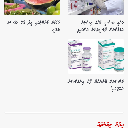
ގައުމީ އަސާސީ ބޭހުގެ ލިސްޓަށް
ހުޅުމާލެ މާރުކޭޓުގައި މީދާ އުޅޭ މައްސަލަ
އަމަލުކުރަން ފާމަސީތަކަށް އަންގައިފި
ބަލަނީ
ކެންސަރަށް ބޭނުންކުރާ ފޭކް އިންޖެކްޝަން
ރާއްޖޭގައި!
އިތުރު ލިޔުންތައް