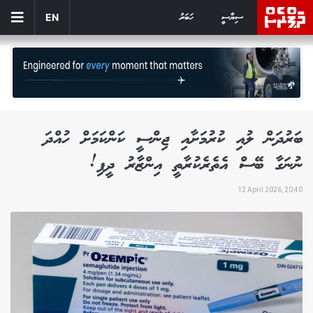
ސިޔާސީ
ހަބަރު
EN
ބަރުދަން ލުއި ކުރުމަށާއި ޖިންސީ ކަންކަމަށް ހުއްދަ
ނުނަގާ ބޭސް އެތެރެކުރާތީ އިންޒާރު ދީފި!
12 April 2026, 20:40