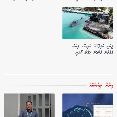
ފީއަލީ އަލިފާނުގެ ހާދިސާ: ލިބުނު
ގެއްލުން ދެނެގަނެ ހައްލު ހޯދަނީ
އިތުރު ލިޔުންތައް