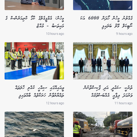
ގެއްލުނު މީހުން ހޯދަން 6000 އަކަ
މީހުން: އެމްޕީއެލްގެ ކާގޯ ކްލިއަރެންސް ގެ
ނޯޓިކަލް މޭލު ބަލައިފި
މައިތަނބު - މުއާޒު
10 hours ago
9 hours ago
ތުރުކީ، ސައުދީ އަދި ޕާކިސްތާނުން
ވީއައިއޭގައި ސިއްހީ ކުއްލި ހާލަތައް
ވަރުގަދަ ދިފާއީ އެއްބަސްވުމެއް
ތައްޔާރުވާން ހަރަކާތެއް ބާއްވައިފި
12 hours ago
11 hours ago