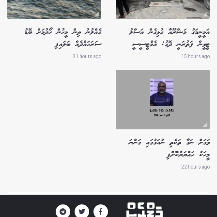
އަމީނީމަގު މަޝްރޫއާ ގުޅިގެން އަސްލު
ގެއްލުނު ތިން މީހުން ހޯދުމަށް ބޮޑު
ޓީވީން ފަތުރަނީ ދޮގު: އެމްޓީސީސީ
ސަރަހައްދެއް ބަލައިފި
21 hours ago
15 hours ago
ވަގަށް ނަގާ ތަކެތި ނުއަގުގައި ގަންނަ
މީހަކު ހައްޔަރުކޮށްފި
22 hours ago