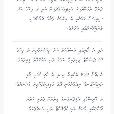
ފަރުވާ ދެމުންދާއިރު އައިޖީއެމްއެޗްއިން ބުނީ އެ މީހާގެ ހާލު
ސީރިއަސް ކަމަށާއި އެ މީހާއަށް ފަރުވާ ދެމުންދަނީ
ވެންޓެިލޭޓަރުގައި ކަމަށެވެ.
އެއީ އެ ދޯނީގައި މަސައްކަތް ކުރާ މީހަކަށްވާއިރު އެ މީހާގެ
60 ޕަސެންޓު ފިހިފައިވާ ކަމަށް ވަނީ މައުލޫމާތު ލިބިފައެވެ.
ހެނދުނު 9:30 އެހާއިރު ހިނގި އެ ހާދިސާގައި ރޯވި
އަލިފާންގަނޑު ނިއްވާލެވުނީ އޭގެ ގަޑިއިރެއްހާއިރު ފަހުންނެވެ.
އެ ހާދިސާގައި އަލިފާންގަނޑު އިތުރަށް ފެތުރި ހަތަރު
ދޯންޏަކާއި އެރަށު އައިސްޕްލާންޓު ވަނީ އަނދާފައެވެ.