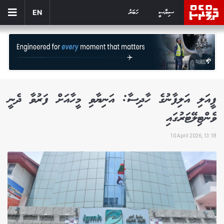
ސިޔާސީ
ހަބަރު
EN
ފީއަލި އަލިފާނުގެ ހާދިސާ: އަނިޔާވި މީހާއަށް ފަރުވާ ދެނީ
ވެންޓިލޭޓަރުގައި
10 April 2026, 13:18