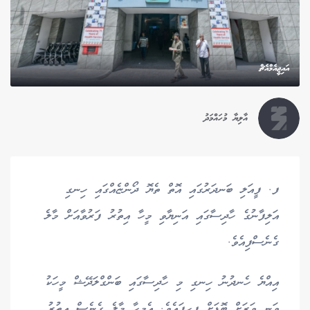
އައިޖީއެމްއެޗް
އާލިޔާ މުހައްމަދު
ފ. ފީއަލި ބަނދަރުގައި އޮތް ތެޔޮ ދޯންޏެއްގައި ހިނގި
އަލިފާނުގެ ހާދިސާގައި އަނިޔާވި މީހާ އިތުރު ފަރުވާއަށް މާލެ
ގެނެސްފިއެވެ.
އިއްޔެ ހެނދުނު ހިނގި މި ހާދިސާގައި ބަންގްލަދޭޝް މީހަކު
ވަނީ ވަރަށް ބޮޑަށް ފިހިފައެވެ. އެމީހާ މާލެ ގެނެސް އިތުރު