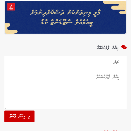
ޚިޔާލު ފާޅުކުރައްވާ
މި ހިޔާލު ފޮނުވާ'