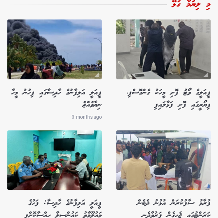
މި ލިޔުމާ ގުޅޭ
ފީއަލީގެ ވޯޓު ފޮށި މީހަކު ގެންގޮސްފި،
ފީއަލީ އަލިފާނުގެ ހާދިސާގައި ފިހުނު މީހާ
ފިޔޯރީގައި ފޮށި ފަޅާލައިފި
ނިޔާވެއްޖެ
3 months ago
ފުރާޅު ސާފުކުރަން އުޅުނު ދެބެން
ފީއަލީ އަލިފާނުގެ ހާދިސާ: ފަހުގެ
ކަރަންޓުގައި ޖެހިގެން ފަރުވާދެނީ
މައުލޫމާތު ކައުންސިލާ ހިއްސާކޮށްފި