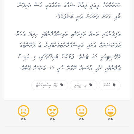
ހަަމައެއާއެކު ފީއަލީ ފިއުލް ޝެޑްގެ ބައެއްގައި ވެސް އަލިފާން
ރޯވި ކަމަށް ފުލުހުން ވަނީ ބުނެފައެވެ.
އަލިފާނުގައި އަނދާ އަޅިއަށްވި އައިސްޕްލާަންޓަކީ މިދިޔަ އަހަރު
އޮޕަރޭޝަނަށް ގެނައި އައިސްޕްލާންޓަކަށްވާއިރު އެ ޕްލާންޓުގެ
ކެޕޭސިޓީއަކީ 25 ޓަނެވެ. ފުލުހުން ބުނިގޮތުގައި، މި އައިސް
ޕްލާންޓާއި ރޯވި އުޅަނދާ ދޭތެރޭ ހުރީ 15 ވަރަކަށް ފޫޓެވެ.
ހަބަރު
ފ. ފީއަލި
ފަޔާ އިންސިޑެންޓް
0%
0%
0%
0%