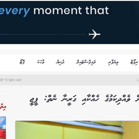
ރިޕޯޓް
ވިޔަފާރި
ލައިފްސްޓައިލް
ދުނިޔެ
ވާހަކަ
ފޮޓޯ
8 °C light rain
L
ް ވެއްދިކަމުގެ ހެއްކާއި ގަރީނާ ނެތް: ޕީޖީ
އިތު