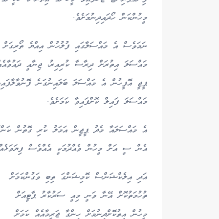
މީހުންކަން ހޯދައިދިނުމަށެވެ.
ނަމަވެސް އެ މައްސަލާގައި ފުލުހުން އިއްޔެ ތޯރިގަށް ދ
މައްސަލަ އިތުރަށް ދިރާސާ ކުރިއިރު، ޖިނާއީ ދައުވާއެއ
ޕީޖީ އޮފީހުން އެ މައްސަލަ ބަލައިނުގަނެ ފޮނުވާލާފައިވ
މައްސަލަ ފައިލް ކޮށްފައިވާ ކަމަށެވެ.
އެ މައްސަލައާ މެދު ޕީޖީން އަމަލު ކުރި ގޮތުން ކަންބޮ
އެން ސީ އަށް މީހުން ވެއްދުމަކީ އެއްވެސް ފިޔަވަޅެއް 
އަދި އިލެކްޝަންސް ކޮމިޝަންގަ ތިބި ވަގުންކަމަށް
ތުހުމަތުކޮށް އޭނާ ވަނީ މިއީ ސަރުކާރު ޕާޓީއަށް
މީހުން އިތުކޮށްދިނުމަށް ހިންގާ ޖަރީމާއެއް ކަމަށް