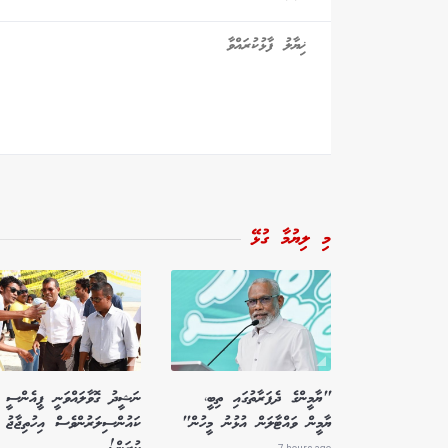
މި ލިޔުމާ ގުޅޭ
"ޔާމީންގެ ދެފަރާތުގައި ތިބީ،
ނަޝީދު ގޮވާލައްވަނީ ޕީއެންސީ
ޔާމީން ވައްޓާލަން އުޅުނު މީހުން"
ކައުންސިލަރުންވެސް އިހުތިޖާޖު