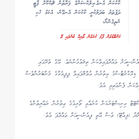
ކާކުކަން އެނގެ،އިލެކްޝަންގެ ފަރާތުން ޗެކްކޮށް ޕާޓީ
ދަފުތަރު ބަދަލުކުރީ ކާކުކަން އެނގޭނެ. އެކަމު ހެކި
ނެތިގެންނޯ.
ކަންބޮޑުވުން ފާޅު ކުރަމުން ތޯރިގް ބުނެފައި ވޭ
ެންސީއަށް ވައްދާފައިވާކަން ތިލަވުމުންނެވެ. އޭގެ ތެރޭގައި
، ޑިމޮކްރެޓްސްގެ އިތުރުން އުވާލާފައިވާ ޕީޕީއެމްގެ މެންބަރުންވެސް
ާކަން ފެންމަތިވި އެވެ.
ޭޓް މިނިސްޓަރުކަން ކުރެއްވި ތޯރިގުގެ އިތުރުން ރައްޔިތުންގެ
ޔާދު (ފިއްޓޭ) ވެސް އޮތީ ޕީއެންސީއަށް ވައްދާފަ އެވެ.