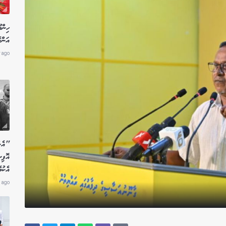
ހިން
އަންހ
r ago
"އެން
އޮފި
އެކު
 ago