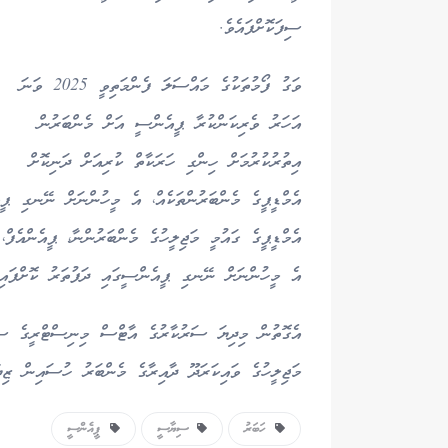
ސިފަކޮށްފައެވެ.
ވަގު ފޯމުތަކުގެ މައްސަލަ ފެންމަތިވީ 2025 ވަނަ
އަހަރު ވެރިކަންކުރާ ޕީއެންސީ އަށް މެންބަރުން
އިތުރުކުރުމަށް ހިންގި ހަރަކާތް ކުރިއަށް ދަނިކޮށް
އެމްޑީޕީގެ މެންބަރުންތަކެއް، އެ މީހުންނަށް ނޭނގި ޕީއ
އެމްޑީޕީގެ ގައުމީ މަޖިލީހުގެ މެންބަރުންނާ، ޕީއެންއެފް
އެ މީހުންނަށް ނޭނގި ޕީއެންސީގައި ދަފުތަރު ކޮށްފައިވ
އެގޮތުން މިދިޔަ ސަރުކާރުގެ އާޓްސް މިނިސްޓްރީގެ ސްޓ
މަޖިލީހުގެ ވައިކަރަދޫ ދާއިރާގެ މެންބަރު ހުސައިން ޒި
ހަބަރު
ސިޔާސީ
ޕީއެންސީ