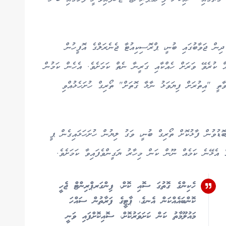
ިން ޖަވާބުގައި ބުނީ، ޕްރޮސިކިއުޓާ ޖެނެރަލްގެ އޮފީހުން
ް ކުރެވޭ ވަރަށް ހެއްކާއި ގަރީނާ ނެތް ކަމަށެވެ. އެހެން ކަމުން
ާތީ "އިތުރަށް ފިޔަވަޅު ނާޅާ ގޮތަށް" ތޯރިގް ހުށަހެޅުއްވި
ޑުވުން ފާޅުކޮށް ތޯރިގް ބުނީ، ވަގު ލިޔުން ހުށަހަޅައިގެން ޕީ
އެޅޭނެ ކަމެއް ނޫން ކަން މިހާރު ޔަގީންވެފައިވާ ކަމަށެވެ.
ހެކިންގެ ގޮތުގަ ސޮއި ކޮށް، ފިންގަރޕްރިންޓް ޖެހީ
ކޮންބައެއްކަން އެނގެ، ޕާޓީގެ ފަރާތުން ސައްހަ
މައުލޫމާތު ކަން ކަށަވަރުކޮށް، ސޮއިކޮށްފައި ވަނީ