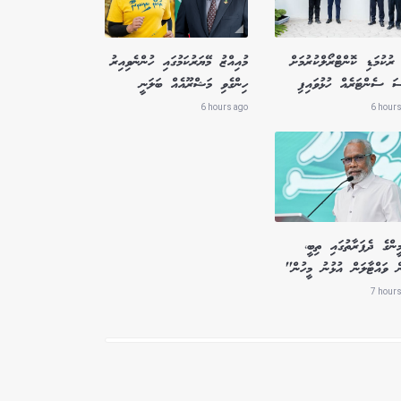
ރުކުމަޑި ކޮންޓްރޯލްކުރުމަށް
މުއިއްޒު މޭޔަރުކަމުގައި ހުންނެވިއިރު
ސަ ސެންޓަރެއް ހުޅުވައިފި
ހިންގެވި މަޝްރޫއެއް ބަލަނީ
6 hours ago
6 hours
ންގެ ދެފަރާތުގައި ތިބީ،
ް ވައްޓާލަން އުޅުނު މީހުން"
7 hours