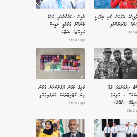
ދޫދީނުގެ އަޅުކަން ކުރި ބިދޭސީ
ޔާމީން ސަރުކާރުގައި އެންމެ
ެނަކު ހައްޔަރުކޮށްފި
ބުރަކޮށް އުޅުއްވީ ރައީސް
މުއިއްޒު: ޝުޖާއު
1 hou
6 hours ago
މެ ހިތްވަރުގަދަ އެއް
ވައިގެ މަގުން އެތެރެކުރަން އުޅުނު
ސަރު" - ނާފިއުގެ
ގިނަ ކާޓްރިޖްތަކެއް އަތުލައިގެންފި
ވެރިޔާގެ ޝުއޫރު!
5 hours ago
6 hours