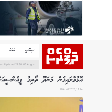
ސިޔާސީ
ހަބަރު
ast Updated 21:30, 06 August
އޮޅުވާލައިގެން މަނަދޫ ތޯރިގު ޕީއެންސީއަށ
10 April 2026, 11:24