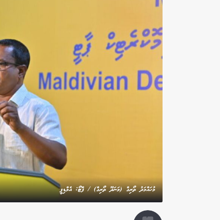
މުހައްމަދު ތޯރިގް (މަނަދޫ ތޯރިގް) / ފޮޓޯ: އެމްޑިޕީ