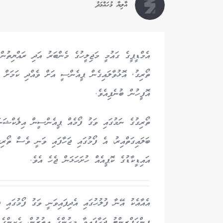
އާލިޔާ މުހައްމަދު
އެމްޑީޕީގެ ގައުމީ މަޖިލީހުގެ މެންބަރު އަދި ރައްޔިތުން
ތޯރިގު, އޮޅުވާލައިގެން ޕީއެންސީ އަށް ވެއްދި ކަމަށް 
އޮފީހުން ބުނެފިއެވެ.
ބަލައިގަތްއިރު، އެ ފޯމުގައި ޖަހާފައި ވަނީ ވެސް ތޯރި
އައިޑީކާޑުގެ ކޮޕީއެއް ހުށަހަޅަން ޖެހެ އެވެ.
އެއާއެކު އޭނާ ފުލުހުގައި އެދިފައިވަނީ ވަގު ފޯމުގައި ޖ
ފިންގަޕްރިންޓު ޖަހާފައިވާ މީހުންގެ އިތުރުން، ހެކީންގެ