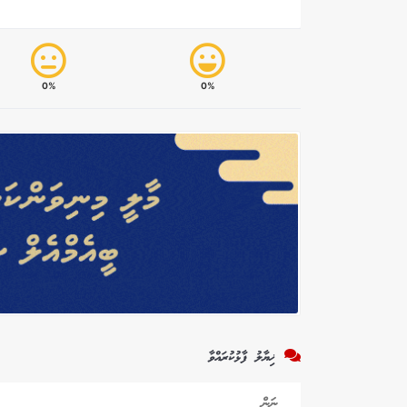
0%
0%
ޚިޔާލު ފާޅުކުރައްވާ