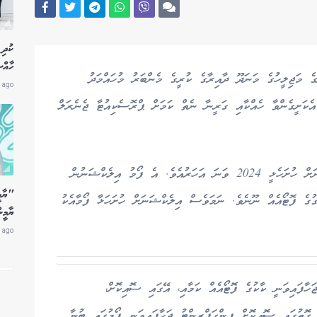
ކުދި 
ހާއް
ގެ މަޖިލީހުގެ މަނަދޫ ދާއިރާގެ ކުރީގެ މެންބަރު މުހައްމަދު
 ago
އެކަށީގެންވާ ހެއްކާއި ގަރީނާ ނެތް ކަމަށް ޕްރޮސެކިއުޓާ ޖެނެރަލް
ތޯރިގުގެ ނަމުގައި ވަގު ފޯމެއް ޕީއެންސީން އިލެކްޝަނަށް ހުށަހެޅީ 2024 ވަނަ އަހަރުއެވެ. އެ ފޯމު އިލެކްޝަނުން
"ޔާމީ
ގުގެ ފޮޓޯއެއް ނޫނެވެ. ނަމަވެސް އިލެކްޝަނަށް ހުށަހަޅާ ފޯމާއެކު
ޔާމީނ
 ago
ަހާފައިވަނީ ކާކުގެ ފޮޓޯއެއް ކަމާއި، އޭގައި ސޮއިކޮށް،
 ގޮތުގައި ސޮއިކޮށް ފިންގަޕްރިންޓު ޖަހާފައިވަނީ ފޯމުގައި ބުނާ