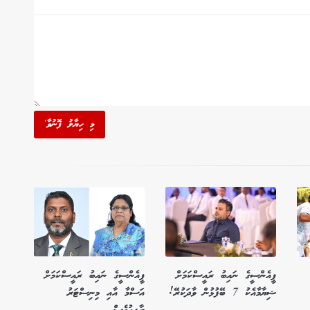
މި ހިޔާލު ފޮނުވާ'
ޕީއެންސީގެ ނައިބު ރައީސްކަމަށް
ޕީއެންސީގެ ނައިބު ރައީސްކަމަށް
ޝިޔާމާއެކު 7 ބޭފުޅުން ވާދަކުރޭ!
އަސްމާ އާއި މިނިސްޓަރު