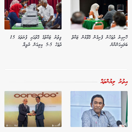
ހޮނިހިރު ދުވަހުން ފެށިގެން ގޮވާމުން ޒަކާތް
ފިތުރު ޒަކާތުގެ ގޮތުގައި ފުރަތަމަ 15
ބަލައިގަންނާނެ
ދުވަހު 5.5 މިލިއަން ރުފިޔާ
އިތުރު ލިޔުންތައް