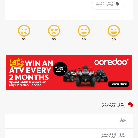
ޒަކާތު ހައުސް
0%
0%
0%
0%
ޚިޔާލު ފާޅުކުރައްވާ