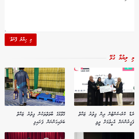
މި ހިޔާލު ފޮނުވާ'
މި ލިޔުމާ ގުޅޭ
ރެޑް ކްރެސެންޓުން ދިން ފިތުރު ޒަކާތް
ގޮވާމުގެ ބާވަތްތަކުން ފިތުރު ޒަކާތް
ފަގީރުންނަށް އެހީވުމަށް ދީފި
ބަލައިގަންނަން ފަށައިފި