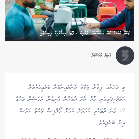
ޒަކާތް ބެހުމަށް ކުރާ މަސައްކަތުގެ ތެރެއިން / ފޮޓޯ: އިސްލާމިކް މިނިސްޓްރީ
އާލިޔާ މުހައްމަދު
މި އަހަރުގެ ފިތުރު ޒަކާތް އޮންލައިންކޮށް ބަލައިގަތުމަށް
ހަމަޖެހިފައިވަނީ މުލު ރޯދަ ދުވަހުން ފެށިގެން ރަމަޟާން މަހުގެ
27 ވަނަ ދުވަހާއި ހަމައަށް ކަމަށް މޯލްޑިސް ޒަކާތު ހައުސް
އިން ބުނެފިއެވެ.