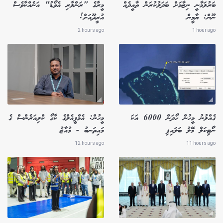
ބަރުލަމާނީ ނިޒާމަށް ބަދަލުކުރަން ތާއީދެއް
މީރާގެ "ރަންލާރި އެވޯޑު" އަނެއްކާވެސް
ނޫން: ޔާމީން
އުރީދޫއަށް!
2 hours ago
1 hour ago
ގެއްލުނު މީހުން ހޯދަން 6000 އަކަ
މީހުން: އެމްޕީއެލްގެ ކާގޯ ކްލިއަރެންސް ގެ
ނޯޓިކަލް މޭލު ބަލައިފި
މައިތަނބު - މުއާޒު
12 hours ago
11 hours ago