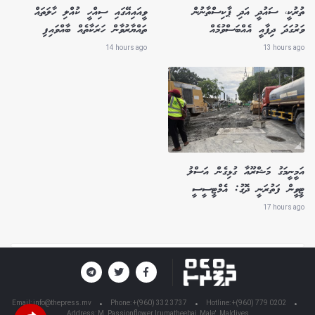
ތުރުކީ، ސައުދީ އަދި ޕާކިސްތާނުން
ވީއައިއޭގައި ސިއްހީ ކުއްލި ހާލަތައް
ވަރުގަދަ ދިފާއީ އެއްބަސްވުމެއް
ތައްޔާރުވާން ހަރަކާތެއް ބާއްވައިފި
14 hours ago
13 hours ago
އަމީނީމަގު މަޝްރޫއާ ގުޅިގެން އަސްލު
ޓީވީން ފަތުރަނީ ދޮގު: އެމްޓީސީސީ
17 hours ago
Email:
info@thepress.mv
Phone: +(960) 332 3737
Hotline: +(960) 779 0202
Address: M. Passionflower Irumatheebai, Male', Maldives