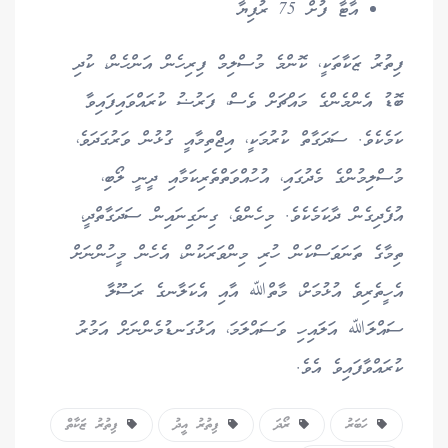
އާޓާ ފުށް 75 ރުފިޔާ
ފިތުރު ޒަކާތަކީ، ކޮންމެ މުސްލިމް ފިރިހެން އަންހެން، ކުދި
ބޮޑު އެންމެންގެ މައްޗަށް ވެސް، ފަރުޟު ކުރައްވައިފައިވާ
ކަމެކެވެ. ސަދަގާތް ކުރުމަކީ، އިޖްތިމާއީ ގުޅުން ވަރުގަދަވެ،
މުސްލިމުންގެ މެދުގައި، އުހުއްވަތްތެރިކަމާއި ދީނީ ލޯބި،
އުފެދިގެން ދާކަމެކެވެ. މިހެންވެ، ގިނަގިނައިން ސަދަގާތްދީ،
ތިމާގެ ތަނަވަސްކަން ހުރި މިންވަރަކުން، އެހެން މީހުންނަށް
އެހީތެރިވެ އުޅުމަށް، މާތްﷲ އާއި އެކަލާނގެ ރަސޫލާ
ސައްލަﷲ އަލައިހި ވަސައްލަމަ، އަޅުގަނޑުމެންނަށް އަމުރު
ކުރައްވާފައިވެ އެވެ.
ހަބަރު
ރޯދަ
ފިތުރު އީދު
ފިތުރު ޒަކާތް