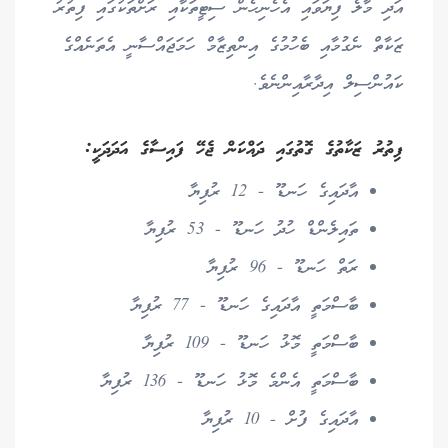
އަދި މާލެ ފިޔަވައި އެހެނިހެން ސިޓީތަކާއި ރަށްތަކުގައި ފިތުރު
ޒަކާތް ނެގުމާއި ބެހުމުގެ އިންތިޒާމް ހަމަޖައްސާނީ އެތަނެއްގެ
ކައުންސިލް އިދާރާއިންނެވެ.
ފިތުރު ޒަކާތުގެ ގޮތުގައި ދައްކަން ޖެހޭ ފައިސާގެ އަދަދަކީ:
އާދައިގެ ހަނޑޫ - 12 ރުފިޔާ
ތައިލެންޑް ހުދު ހަނޑޫ - 53 ރުފިޔާ
ރަތް ހަނޑޫ - 96 ރުފިޔާ
ބާސްމަތީ އާދައިގެ ހަނޑޫ - 77 ރުފިޔާ
ބާސްމަތީ މޮޅު ހަނޑޫ - 109 ރުފިޔާ
ބާސްމަތީ އެންމެ މޮޅު ހަނޑޫ - 136 ރުފިޔާ
އާދައިގެ ފުށް - 10 ރުފިޔާ