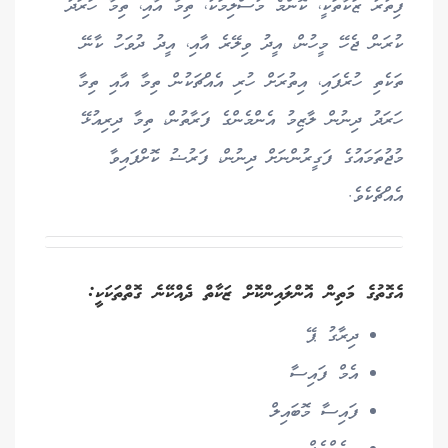
ފިތުރު ޒަކާތަކީ، ކޮންމެ މުސްލިމަކު، ތިމާ އާއި، ތިމާ ހަރަދު
ކުރަން ޖެހޭ މީހުން، އީދު ވިލޭރެ އާއި، އީދު ދުވަހު ކާނޭ
ތަކެތި ހުރެފައި، އިތުރަށް ހުރި އެއްޗަކުން ތިމާ އާއި ތިމާ
ހަރަދު ދިނުން ލާޒިމު އެންމެންގެ ފަރާތުން، ތިމާ ދިރިއުޅޭ
މުޖުތަމައުގެ ފަގީރުންނަށް ދިނުން، ފަރުޟު ކޮށްފައިވާ
އެއްޗެކެވެ.
އެގޮތުގެ މަތިން އޮންލައިންކޮށް ޒަކާތް ދެއްކޭނެ ގޮތްތަކަކީ:
ދިރާގު ޕޭ
އެމް ފައިސާ
ފައިސާ މޮބައިލް