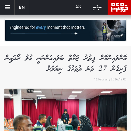
ސިޔާސީ
ހަބަރު
EN
އޮންލައިންކޮށް ފިތުރު ޒަކާތް ބަލައިގަންނަނީ މުލު ރޯދައިން
ފެށިގެން 27 ވަނަ ދުވަހުގެ ނިޔަލަށް
12 February 2026, 19:05