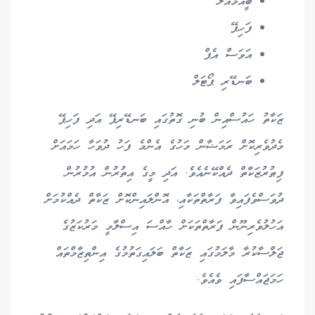
ބީއެމްއެލް
ފަހިޕޭ
އަވަސް އެޕް
ބަނޑޭރި ޕޯޓަލް
ޒަކާތު ހައުސްއިން ބުނި ގޮތުގައި ބަނޑޭރިޕޭ އަދި ފަހިޕޭ
މެދުވެރިކޮށް ރަމަޟާން މަހުގެ އެންމެ ފަހު ދުވަހާ ހަމައަށް
ފިޠުރުޒަކާތް ދެއްކޭނެއެވެ. އަދި މީގެ އިތުރުން އުމުރުން
ދުވަސްވެފައިވާ ފަރާތްތަކާއި، އޮންލައިންކޮށް ޒަކާތް ދެއްކުމަށް
އަހުލުވެރިނޫން ފަރާތްތަކަށް ހާއްސަ އިސްލާމީ މަރުކަޒުގެ
ޖަލްސާކުރާ މާލަމުގައި ޒަކާތް ބަލައިގަތުމުގެ އިންތިޒާމްތައް
ހަމަޖައްސާފައި ވެއެވެ.