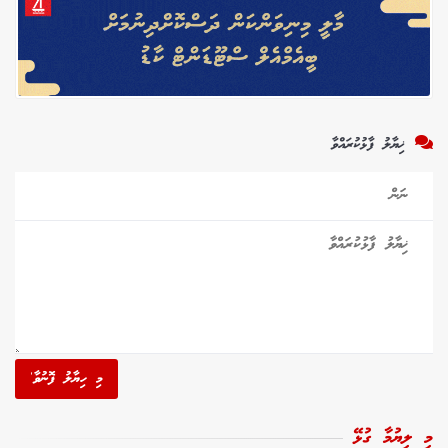
ޚިޔާލު ފާޅުކުރައްވާ
މި ހިޔާލު ފޮނުވާ'
މި ލިޔުމާ ގުޅޭ