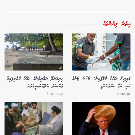
އިތުރު ލިޔުންތައް
މަދިރިން ރައްކާ ކެމްޕެއިން: 670 ޓަނުގެ
ހިރިމަރަދޫ ރައްޔިތުންގެ ހައްގު ގެއްލިފައިވާ
ކުނި ނަގާ ސާފުކޮށްފި
މައްސަލަ އެޗްއާރުސީއެމަށް
3 hours ago
1 hour ago