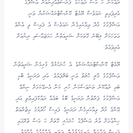
ދައްކަން ހަ މަސް ދުވަހުގެ ފުރުސަތެއްދިނުމަށް އަޝްފާގު
އެދިފައިވީ ނަމަވެސް ޔޫމެޓް ކޮންސްޓްރަކްޝަނުން ވަނީ
އަޝްފާގުގެ މުދާ ވިއްކައިގެން ނަމަވެސް އެ ފައިސާ ވީ އެންމެ
އަވަހަކަށް ލިބޭނެ ގޮތަކަށް ޝަރީއަތުން ހަމަޖައްސައި ދިނުމަށް
އެދިފައެވެ.
ޔޫމެޓް ކޮންސްޓްރަކްޝަންގެ އެ ހުށަހެޅުމާ ގުޅިގެން ޝަރީއަތުން
އަޝްފާގުގެ މާލީ ހާލަތު ވަނީ ބަލާފައެވެ. އަދި ދަރަނީގެ ބާކީ
ބައި ދެއްކޭނެ ތަނަވަސްކަން ހުރި ކަން އެނގޭކަމަށް ނިންމާ
އަޝްފާގުގެ ފަރާތުން ދަރަނީގެ ބޮޑު ބައެއް ދައްކާފައިވާތީ އަދި
އޭނާގެ މުދާ ވިއްކައިގެން ދަރަނީގެ ފައިސާ ހޯދުމުގެ އިޖުރާއަތް
ހިންގުމަށް ވުރެ އަޝްފާގު ހުށަހެޅި ގޮތަށް ހަ މަސް ތެރޭގައި
ފައިސާ ދައްކަން ކަނޑައެޅުމުން، ދަރަނި ދެއްކުމުގެ މުއްދަތު