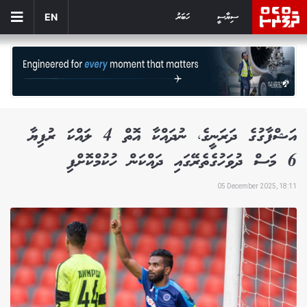
ސިޔާސީ
ހަބަރު
EN
އަޝްފާގުގެ ދަރަނީގެ، ނުދައްކާ އޮތް 4 ލައްކަ ރުފިޔާ
6 މަސް ދުވަހުގެތެރޭގައި ދައްކަން ހުކުމްކޮށްފި
05 December 2025, 18:11