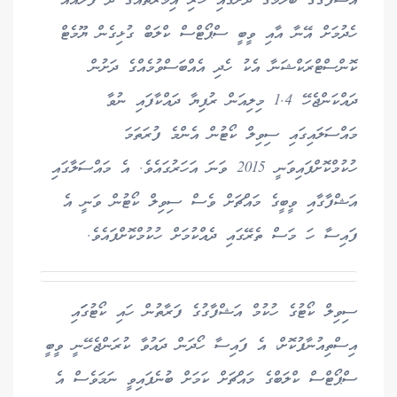
އަޝްފާގުގެ ބެލުމުގެ ދަށުގައި ހުރި އިމާރާތެއްގެ ދެ ފްލޯއެއް
ހެދުމަށް އޭނާ އާއި ވީބީ ސްޕޯޓްސް ކްލަބް ގުޅިގެން ޔޫމެޓް
ކޮންސްޓްރަކްޝަނާ އެކު ހެދި އެއްބަސްވުމެއްގެ ދަށުން
ދައްކަންޖެހޭ 1.4 މިލިއަން ރުފިޔާ ދައްކާފައި ނުވާ
މައްސަލައިގައި ސިވިލް ކޯޓުން އެންމެ ފުރަތަމަ
ހުކުމްކޮށްފައިވަނީ 2015 ވަނަ އަހަރުގައެވެ. އެ މައްސަލާގައި
އަޝްފާގާއި ވީބީގެ މައްޗަށް ވެސް ސިވިލް ކޯޓުން ވަނީ އެ
ފައިސާ ހަ މަސް ތެރޭގައި ދެއްކުމަށް ހުކުމްކޮށްފައެވެ.
ސިވިލް ކޯޓުގެ ހުކުމް އަޝްފާގުގެ ފަރާތުން ހައި ކޯޓުގަައި
އިސްތިއުނާފުކޮށް، އެ ފައިސާ ހޯދަން ދައުވާ ކުރަންޖެހޭނީ ވީބީ
ސްޕޯޓްސް ކްލަބްގެ މައްޗަށް ކަމަށް ބުނެފައިވީ ނަމަވެސް އެ