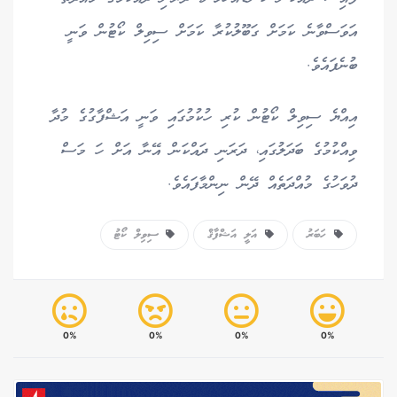
އަވަސްވާނެ ކަމަށް ގަބޫލުކުރާ ކަމަށް ސިވިލް ކޯޓުން ވަނީ
ބުނެފައެވެ.
އިއްޔެ ސިވިލް ކޯޓުން ކުރި ހުކުމުގައި ވަނީ އަޝްފާގުގެ މުދާ
ވިއްކުމުގެ ބަދަލުގައި، ދަރަނި ދައްކަން އޭނާ އަށް ހަ މަސް
ދުވަހުގެ މުއްދަތެއް ދޭން ނިންމާފައެވެ.
ހަބަރު
އަލީ އަޝްފާޤް
ސިވިލް ކޯޓު
0%
0%
0%
0%