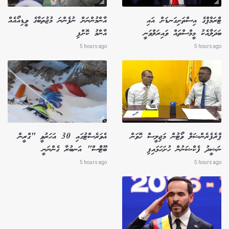
ޓްރަމްޕްގެ އިސްތަށިގަނޑަށް އައި
އާންމުންނަށް ނުފެންނަ މުޖުތަބާގެ ވީޑިއޯއެއް
ބަދަލާއެކު މީމްސްތައް ވައިރަލްވަނީ
އާންމު ކޮށްފި
5 hours ago
5 hours ago
ޕްރެފެރެންޝަލް ވޯޓުން މަޖިލީސް ހޮވަން
އެވަރެސްޓުގައި 30 އަހަރުވީ "ގްރީން
ނަޝީދު ފެކްޝަނުން ހުށަހަޅައިފި
ބޫޓުްސް" އަނބުރާ ގެންނަނީ
5 hours ago
5 hours ago