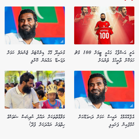
އަލީ އަޝްފާގު ގައުމީ ޓީމަށް 100 މެޗު
މުރައިދޫ ގޭގެ ޑިރެކްޓަރު ޖެނެރަލް ކަމަށް
ހަމަކޮށް ތާރީހުގެ ތެރެއަށް
ދަގަނޑޭ އައްޔަން ކޮށްފި
އެފްއޭއެމްގެ ރައީސް ކަމަށް ދަނގަޑޭއަށް
މަލާމާތްތަކަށް ރައްދު ނުދިނަސް ޝަވަންގެ
ކެމްޕެއިން ފަށައިފި
ހިތްވަރު ރައްދަކަށް ފުދޭ!