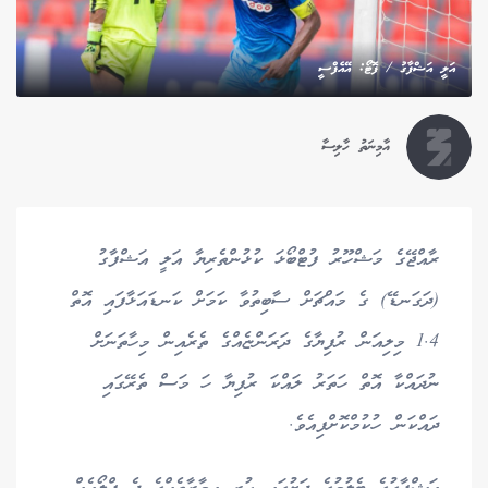
އަލީ އަޝްފާގު / ފޮޓޯ: އޭއެފްސީ
އާމިނަތު ހާލިސާ
ރާއްޖޭގެ މަޝްހޫރު ފުޓްބޯޅަ ކުޅުންތެރިޔާ އަލީ އަޝްފާގު
(ދަގަނޑޭ) ގެ މައްޗަށް ސާބިތުވާ ކަމަށް ކަނޑައަޅާފައި އޮތް
1.4 މިލިއަން ރުފިޔާގެ ދަރަންޏެއްގެ ތެރެއިން މިހާތަނަށް
ނުދައްކާ އޮތް ހަތަރު ލައްކަ ރުފިޔާ ހަ މަސް ތެރޭގައި
ދައްކަން ހުކުމްކޮށްފިއެވެ.