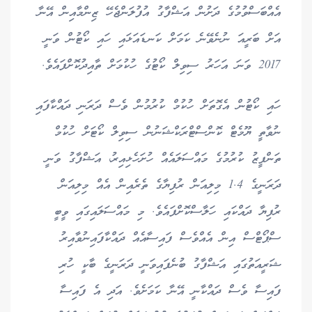
އެއްބަސްވުމުގެ ދަށުން އަޝްފާގު އުފުލަންޖެހޭ ޒިންމާއިން އޭނާ
އަށް ބަރީއަ ނުނެވޭނެ ކަމަށް ކަނޑައަޅައި ހައި ކޯޓުން ވަނީ
2017 ވަނަ އަހަރު ސިވިލް ކޯޓުގެ ހުކުމަށް ތާއިދުކޮށްފައެވެ.
ހައި ކޯޓުން އެގޮތަށް ހުކުމް ކުރުމުން ވެސް ދަރަނި ދައްކާފައި
ނުވާތީ ޔޫމެޓް ކޮންސްޓްރަކްޝަނުން ސިވިލް ކޯޓަށް ހުކުމް
ތަންފީޒު ކުރުމުގެ މައްސަލައެއް ހުށަހެޅިއިރު، އަޝްފާގު ވަނީ
ދަރަނީގެ 1.4 މިލިއަން ރުފިޔާގެ ތެރެއިން އެއް މިލިއަން
ރުފިޔާ ދައްކައި ހަލާސްކޮށްފައެވެ. މި މައްސަލައިގައި ވީބީ
ސްޕޯޓްސް އިން އެއްވެސް ފައިސާއެއް ދައްކާފައިނުވާއިރު
ޝަރީއަތުގައި އަޝްފާގު ބުނެފައިވަނީ ދަރަނީގެ ބާކީ ހުރި
ފައިސާ ވެސް ދައްކާނީ އޭނާ ކަމަށެވެ. އަދި އެ ފައިސާ