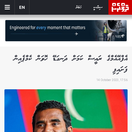
ސިޔާސީ
ހަބަރު
EN
އެފްއޭއެމްގެ ރައީސް ކަމަށް ދަނގަޑޭ ހޮވަން ކެމްޕެއިން
ފަށައިފި
14 October 2023, 17:56