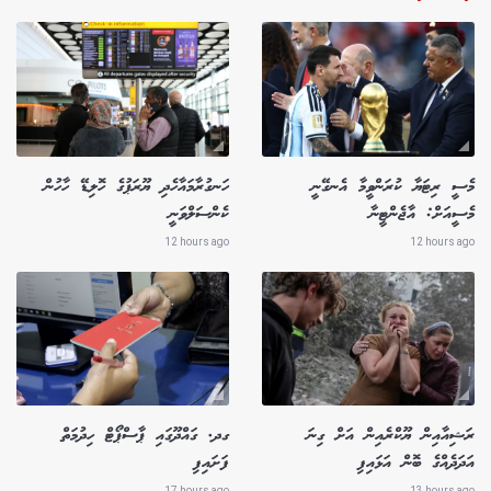
މެސީ ރިޓަޔާ ކުރަންވީމާ އެނގޭނީ
ހަނގުރާމައާހެދި ޔޫރަޕުގެ ހޮލިޑޭ ހާހުން
މެސީއަށް: އާޖެންޓީނާ
ކެންސަލްވަނީ
12 hours ago
12 hours ago
ރަޝިއާއިން ޔޫކްރެއިން އަށް ގިނަ
ގދ. ގައްދޫގައި ޕާސްޕޯޓް ހިދުމަތް
އަދަދެއްގެ ބޮން އަޅައިފި
ފަށައިފި
17 hours ago
13 hours ago