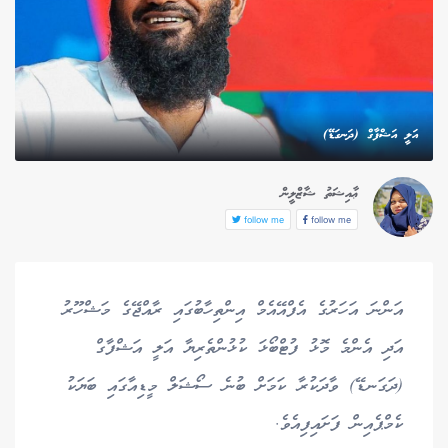
އަލީ އަޝްފާގް (ދަނގަޑޭ)
ޢާއިޝަތު ޝާޒްލީން
follow me
follow me
އަންނަ އަހަރުގެ އެފްއޭއެމް އިންތިހާބުގައި ރާއްޖޭގެ މަޝްހޫރު
އަދި އެންމެ މޮޅު ފުޓްބޯޅަ ކުޅުންތެރިޔާ އަލީ އަޝްފާގް
(ދަގަނޑޭ) ވާދަކުރާ ކަމަށް ބުނެ ސޯޝަލް މީޑިއާގައި ބަޔަކު
ކެމްޕެއިން ފަށައިފިއެވެ.