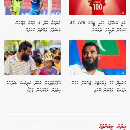
އަލީ އަޝްފާގު ގައުމީ ޓީމަށް 100 މެޗު
ނުދައްކާ އޮތް 4 ލައްކަ ދައްކަން
ހަމަކޮށް ތާރީހުގެ ތެރެއަށް
އަޝްފާގު މައްޗަށް ހުކުމެއް
މުރައިދޫ ގޭގެ ޑިރެކްޓަރު ޖެނެރަލް ކަމަށް
މަލާމާތްތަކަށް ރައްދު ނުދިނަސް ޝަވަންގެ
ދަގަނޑޭ އައްޔަން ކޮށްފި
ހިތްވަރު ރައްދަކަށް ފުދޭ!
އިތުރު ލިޔުންތައް