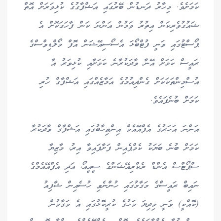
ކަމަށެވެ. މިހާރު ދަނޑުން ބޭރުގައި އަޝްފާގުގެ ކުޅިވަރަށް އޮތް
ޝައުގުވެރިކަން އިތުރު ވަމުން އަންނަ ކަން ފާހަގަކޮށް އެ
ޕޯސްޓުގައި ވަނީ ފުޓްބޯޅަ އެސޯސިއޭޝަން އޮފް މޯލްޑިވްސްގެ
ރައީސް ކަމަށް އޭނާ ވާދަކުރާނެ ކަމަށާއި ކުޅިވަރު އާ
އުސްމިންތަކަކަށް ގެންދިއުމުގެ އަމާޒެއްގައި އަޝްފާގް ހުރި
ކަމަށް ބުނެފައެވެ.
އަންނަ އަހަރުގެ އެފްއޭއެމް އިންތިހާބުގައި އަޝްފާގް ވާދަކުރާ
ކަމަށް ބުނެ ބަޔަކު ކެމްޕެއިން ފަށާފައިވާ އިރު، މާޒިޔާ
ސްޕޯޓްސް އެންޑް ރެކްރިއޭޝަންގެ ސީއީއޯ، އަދި އެފްއޭއެމްގެ
ނައިބް ރައީސްގެ މަގާމުގައި ހުންނެވި ހުސެއިން ޝާފިއު
(ކޮއްކީ) ވަނީ މިދިޔަ މަހުގެ ކުރީކޮޅުގައި އެ މަގާމުން