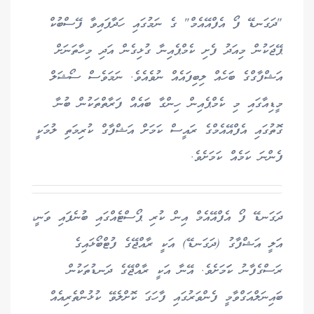
"ދަގަނޑޭ ފޯ އެފްއޭއެމް" ގެ ނަމުގައި ހަދާފައިވާ ފޭސްބުކް
ޕޭޖަކުން މިއަދު ފެށި ކެމްޕެއިނާ ގުޅިގެން އަދި މިހާތަނަށް
އަޝްފާގްގެ ބަހެއް ލިބިފައެއް ނުވެއެވެ. ނަމަވެސް ސޯޝަލް
މީޑިއާގައި މި ކެމްޕެއިން ހިންގާ ބައެއް ފަރާތްތަކުން ބުނާ
ގޮތުގައި އެފްއޭއެމްގެ ރައީސް ކަމަށް އަޝްފާގް ކުރިމަތި ލުމަކީ
ފެންނަ ކަމެއް ކަމަށެވެ.
ދަގަނޑޭ ފޯ އެފްއޭއެމް އިން ކުރި ޕޯސްޓެއްގައި ބުނެފައި ވަނީ،
އަލީ އަޝްފާގު (ދަގަނޑޭ) އަކީ ރާއްޖޭގެ ފުޓްބޯޅައިގެ
ރަސްގެފާނު ކަަމަށެވެ. އޭނާ އަކީ ރާއްޖޭގެ ދަނޑުތަކުން
ބައިނަލްއަގްވާމީ ފެންވަރުގައި ފާހަގަ ކޮށްލެވޭ ކުޅުންތެރިއެއް