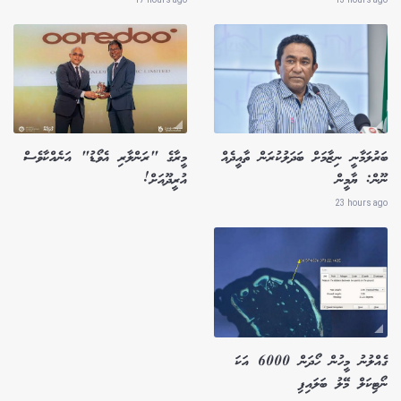
ބަރުލަމާނީ ނިޒާމަށް ބަދަލުކުރަން ތާއީދެއް
މީރާގެ "ރަންލާރި އެވޯޑު" އަނެއްކާވެސް
ނޫން: ޔާމީން
އުރީދޫއަށް!
23 hours ago
ގެއްލުނު މީހުން ހޯދަން 6000 އަކަ
ނޯޓިކަލް މޭލު ބަލައިފި