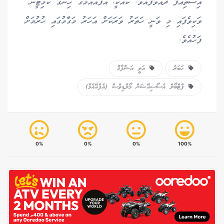
އިސްތިއުފާ ދެއްވާފައެވެ. ކޮއްކީ، އެފްއޭއެމްގެ ހިންގާ ކޮމިޓީން
ވަކިވެފައި މި ވަނީ ހަތަރު ވަރަކަށް އަހަރު މަގާމުގައި ހުރުމަށް
ފަހުއެވެ.
ހަބަރު
އަލީ އަޝްފާޤް
ފްޓްބޯލް އެސޯސިއޭޝަން މޯލްޑިވްސް (އެފްއޭއެމް)
0%
0%
0%
100%