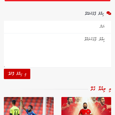
ޚިޔާލު ފާޅުކުރައްވާ
މި ހިޔާލު ފޮނުވާ'
މި ލިޔުމާ ގުޅޭ