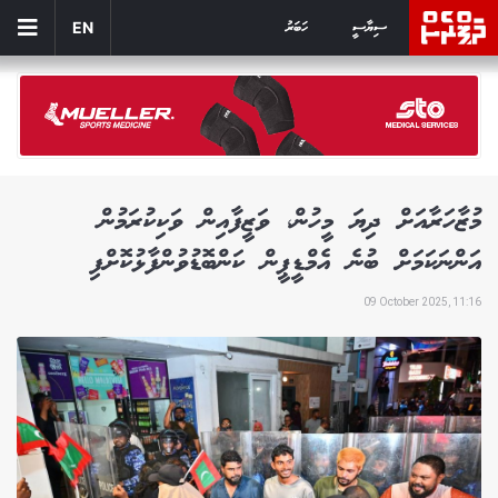
ސިޔާސީ
ހަބަރު
EN
މުޒާހަރާއަށް ދިޔަ މީހުން، ވަޒީފާއިން ވަކިކުރަމުން
އަންނަކަމަށް ބުނެ އެމްޑީޕީން ކަންބޮޑުވުންފާޅުކޮށްފި
09 October 2025, 11:16