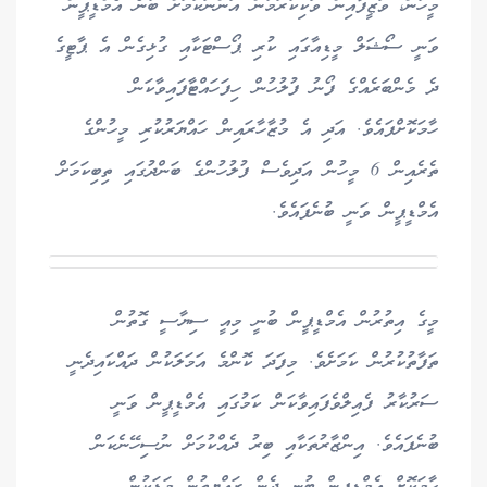
މީހުން، ވަޒީފާއިން ވަކިކުރަމުން އަންނަކަމަށް ބުނެ އެމްޑީޕީން
ވަނީ ސޯޝަލް މީޑިއާގައި ކުރި ޕޯސްޓަކާއި ގުޅިގެން އެ ޕާޓީގެ
ދެ މެންބަރެއްގެ ފޯނު ފުލުހުން ހިފަހައްޓާފައިވާކަން
ހާމަކޮށްފައެވެ. އަދި އެ މުޒާހާރައިން ހައްޔަރުކުރި މީހުންގެ
ތެރެއިން 6 މީހުން އަދިވެސް ފުލުހުންގެ ބަންދުގައި ތިބިކަމަށް
އެމްޑީޕީން ވަނީ ބުނެފައެވެ.
މީގެ އިތުރުން އެމްޑީޕީން ބުނީ މިއީ ސިޔާސީ ގޮތުން
ތަފާތުކުރުން ކަމަށެވެ. މިފަދަ ކޮންމެ އަމަލަކުން ދައްކައިދެނީ
ސަރުކާރު ފެއިލްވެފައިވާކަން ކަމުގައި އެމްޑީޕީން ވަނީ
ބުނެފައެވެ. އިންޒާރުތަކާއި ބިރު ދެއްކުމަށް ނުސިހޭނެކަން
ހާމަކޮށް އެމްޑީޕީން ބުނީ ދެން ރައްޔިތުން މަޑަކުން