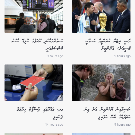
މެސީ ރިޓަޔާ ކުރަންވީމާ އެނގޭނީ
ހަނގުރާމައާހެދި ޔޫރަޕުގެ ހޮލިޑޭ ހާހުން
މެސީއަށް: އާޖެންޓީނާ
ކެންސަލްވަނީ
9 hours ago
9 hours ago
ރަޝިއާއިން ޔޫކްރެއިން އަށް ގިނަ
ގދ. ގައްދޫގައި ޕާސްޕޯޓް ހިދުމަތް
އަދަދެއްގެ ބޮން އަޅައިފި
ފަށައިފި
14 hours ago
9 hours ago