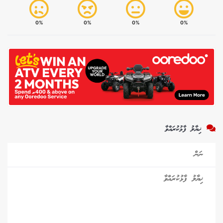
0%
0%
0%
0%
ޚިޔާލު ފާޅުކުރައްވާ