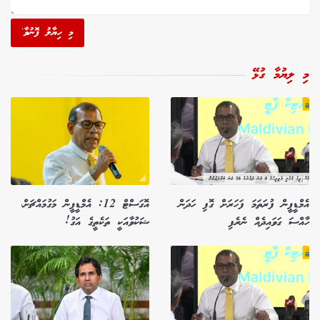
މި ހިޔާލު ފޮނުވާ'
މި ލިޔުމާ ގުޅޭ
އެމްޑީޕީން ފުރަތަމަ ފަހަރަށް ގޮފި ހަދަން
އޮގަސްޓް 12: އެމްޑީޕީން މަގުމައްޗަށް،
ހާއްސަ ގަވައިދެއް ނެރެފި
ޝަކުވާއަކީ ތަކެތީގެ އަގު!