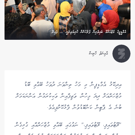
އެމްޑީޕީގެ މުޒާހަރާގެ ބައިވެރިން ފުލުހުންނާ ކުރިމަތިލަނީ — ފައިލް
އާމިނަތު ހާލިސާ
އިދިކޮޅު އެމްޑީޕީން މި މަހު ތިންވަނަ ދުވަހު ބޭއްވި ބޮޑު
މުޒާހަރާއަށް ދިޔަ މީހުން، ވަޒީފާއިން ވަކިކުރަމުން އަންނަކަމަށް
ބުނެ އެ ޕާޓީން ކަންބޮޑުވުން ފާޅުކޮށްފިއެވެ.
"ލޫޓުވައިފި، ލޫޓުވައިފި،" ނަމުގައި ބޭއްވި މުޒާހަރާއާއި ގުޅިގެން