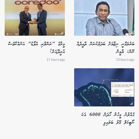
ބަރުލަމާނީ ނިޒާމަށް ބަދަލުކުރަން ތާއީދެއް
މީރާގެ "ރަންލާރި އެވޯޑު" އަނެއްކާވެސް
ނޫން: ޔާމީން
އުރީދޫއަށް!
21 hours ago
20 hours ago
ގެއްލުނު މީހުން ހޯދަން 6000 އަކަ
ނޯޓިކަލް މޭލު ބަލައިފި