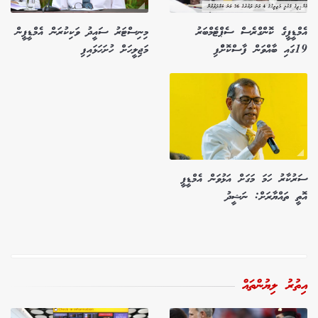
އެމްޑީޕީގެ ކޮންގްރެސް ސެޕްޓެމްބަރު
މިނިސްޓަރު ސައީދު ވަކިކުރަން އެމްޑީޕީން
19ގައި ބާއްވަން ފާސްކޮށްްފި
މަޖިލީހަށް ހުށަހަޅައިފި
ސަރުކާރު ހަމަ މަގަށް އަޅުވަން އެމްޑީޕީ
އޮތީ ތައްޔާރަށް: ނަޝީދު
އިތުރު ލިޔުންތައް