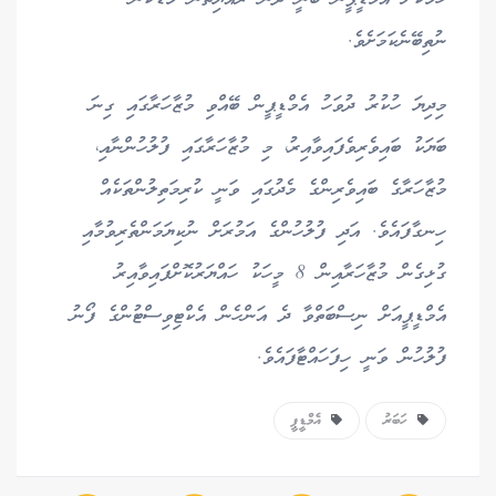
ނުތިބޭނެކަމަށެވެ.
މިދިޔަ ހުކުރު ދުވަހު އެމްޑީޕީން ބޭއްވި މުޒާހަރާގައި ގިނަ
ބަޔަކު ބައިވެރިވެފައިވާއިރު، މި މުޒާހަރާގައި ފުލުހުންނާއި،
މުޒާހަރާގެ ބައިވެރިންގެ މެދުގައި ވަނީ ކުރިމަތިލުންތަކެއް
ހިނގާފައެވެ. އަދި ފުލުހުންގެ އަމުރަށް ނުކިޔަމަންތެރިވުމާއި
ގުޅިގެން މުޒާހަރާއިން 8 މީހަކު ހައްޔަރުކޮށްފައިވާއިރު
އެމްޑީޕީއަށް ނިސްބަތްވާ ދެ އަންހެން އެކްޓިވިސްޓުންގެ ފޯނު
ފުލުހުން ވަނީ ހިފަހައްޓާފައެވެ.
ހަބަރު
އެމްޑީޕީ