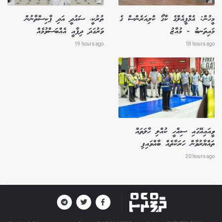
މީހުން: އެމްޕީއެލްގެ ކާގޯ ކްލިއަރެންސް ގެ
ތުރުކީ، ސައުދީ އަދި ޕާކިސްތާނުން
މައިތަނބު - މުއާޒު
ވަރުގަދަ ދިފާއީ އެއްބަސްވުމެއް
19 hours ago
18 hours ago
ވީއައިއޭގައި ސިއްހީ ކުއްލި ހާލަތައް
ތައްޔާރުވާން ހަރަކާތެއް ބާއްވައިފި
20 hours ago