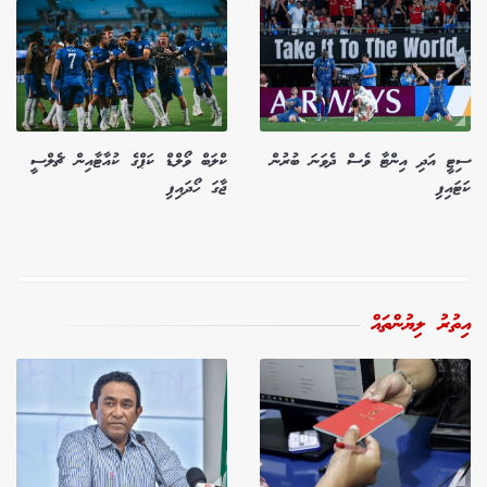
ސިޓީ އަދި އިންޓާ ވެސް ދެވަނަ ބުރުން
ކްލަބް ވޯލްޑް ކަޕްގެ ކުއާޓާއިން ޗެލްސީ
ކަޓައިފި
ޖާގަ ހޯދައިފި
އިތުރު ލިޔުންތައް