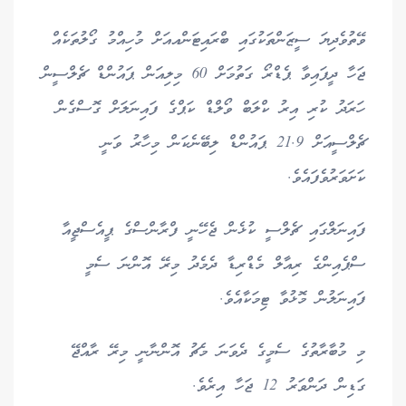
ވޭތުވެދިޔަ ސީޒަންތަކުގައި ބްރައިޓަންއއަށް މުހިއްމު ގޯލުތަކެއް
ޖަހާ ދީފައިވާ ޕެޑްރޯ ގަތުމަށް 60 މިލިއަން ޕައުންޑް ޗެލްސީން
ހަރަދު ކުރި އިރު ކްލަބް ވޯލްޑް ކަޕްގެ ފައިނަލަށް ގޮސްގެން
ޗެލްސީއަށް 21.9 ޕައުންޑް ލިބޭނެކަން މިހާރު ވަނީ
ކަށަވަރުވެފައެވެ.
ފައިނަލްގައި ޗެލްސީ ކުޅެން ޖެހޭނީ ފްރާންސްގެ ޕީއެސްޖީއާ
ސްޕެއިންގެ ރިއާލް މެޑްރިޑާ ދެމެދު މިރޭ އޮންނަ ސެމީ
ފައިނަލުން މޮޅުވާ ޓިމަކާއެވެ.
މި މުބާރާތުގެ ސެމީގެ ދެވަނަ މެޗު އޮންނާނީ މިރޭ ރާއްޖޭ
ގަޑިން ދަންވަރު 12 ޖަހާ އިރެވެ.