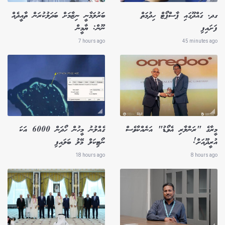
ގދ. ގައްދޫގައި ޕާސްޕޯޓް ހިދުމަތް
ބަރުލަމާނީ ނިޒާމަށް ބަދަލުކުރަން ތާއީދެއް
ފަށައިފި
ނޫން: ޔާމީން
7 hours ago
45 minutes ago
މީރާގެ "ރަންލާރި އެވޯޑު" އަނެއްކާވެސް
ގެއްލުނު މީހުން ހޯދަން 6000 އަކަ
އުރީދޫއަށް!
ނޯޓިކަލް މޭލު ބަލައިފި
18 hours ago
8 hours ago