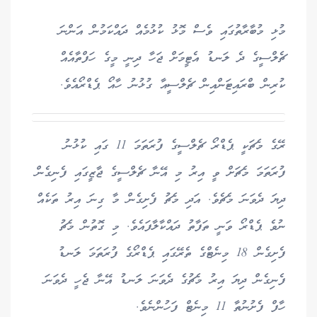
މުޅި މުބާރާތުގައި ވެސް މޮޅު ކުޅުމެއް ދައްކަމުން އަންނަ
ޗެލްސީގެ ދެ ލަނޑު އެޓީމަށް ޖަހާ ދިނީ މީގެ ހަފްތާއެއް
ކުރިން ބްރައިޓަންއިން ޗެލްސީއާ ގުޅުނު ހާއޯ ޕެޑްރޯއެވެ.
ރޭގެ މެޗަކީ ޕެޑްރޯ ޗެލްސީގެ ފުރަތަމަ 11 ގައި ކުޅުނު
ފުރަތަމަ މެޗަށް ވީ އިރު މި އޭނާ ޗެލްސީގެ ޖާޒީގައި ފެނިގެން
ދިޔަ ދެވަނަ މެޗެވެ. އަދި މެޗު ފެށިގެން މާ ގިނަ އިރު ތަކެއް
ނުވެ ޕެޑްރޯ ވަނީ ތަފާތު ދައްކާލާފައެވެ. މި ގޮތުން މެޗު
ފެށިގެން 18 މިނެޓްގެ ތެރޭގައި ޕެޑްރޯގެ ފުރަތަމަ ލަނޑު
ފެނިގެން ދިޔަ އިރު މެޗުގެ ދެވަނަ ލަނޑު އޭނާ ޖެހީ ދެވަނަ
ހާފް ފެށުނުތާ 11 މިނެޓް ފަހުންނެވެ.