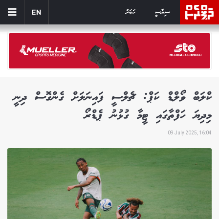
ސިޔާސީ
ހަބަރު
EN
ކްލަބް ވޯލްޑް ކަޕް: ޗެލްސީ ފައިނަލަށް ގެންގޮސް ދިނީ
މިދިޔަ ހަފްތާގައި ޓީމާ ގުޅުނު ޕެޑްރޯ
09 July 2025, 16:04