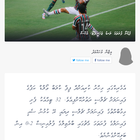
ޕެޑްރޯ ފުރަތަމަ ލަނޑު ޖަހަނީ/ފޮޓޯ: އެކްސް
މިޒްނާ މުހައްމަދު
follow me
follow me
އެމެރިކާގައި މިހާރު ކުރިއަށްދާ ފީފާ ކްލަބް ވޯލްޑް ކަޕްގެ
ފައިނަލަށް ޗެލްސީ ދަތުރުކޮށްފިއެވެ. 32 ޓީމާއެކު ފެށި
މިމުބާރާތުގެ ފައިނަލަށް ޗެލްސީ ދިޔައީ ރޭ ކުޅުނު ސެމީ
ފައިނަލްގެ ފުރަތަމަ މެޗުގައި ބްރެޒިލްގެ ފުލުމިނީސް 2-0 އިން
ބަލިކޮށްގެންނެވެ.