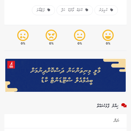
ކުޅިވަރު
ކްލަބް ވޯލްޑް ކަޕް
ފުޓްބޯޅަ
0%
0%
0%
0%
ޚިޔާލު ފާޅުކުރައްވާ