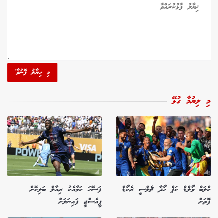
މި ހިޔާލު ފޮނުވާ'
މި ލިޔުމާ ގުޅޭ
ކްލަބް ވޯލްޑް ކަޕް ހޯދާ ޗެލްސީ ރެކޯޑް
ފަސޭހަ ކަމާއެކު ރިއާލް ބަލިކޮށް
ފޮތަށް
ޕީއެސްޖީ ފައިނަލަށް