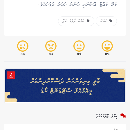
ކުޅޭ ކުއާޓާ އޮންނަނީ އަންނަ ހުކުރު ދުވަހުއެވެ.
ހަބަރު
ކްލަބް ވޯލްޑް ކަޕް
0%
0%
0%
0%
ޚިޔާލު ފާޅުކުރައްވާ