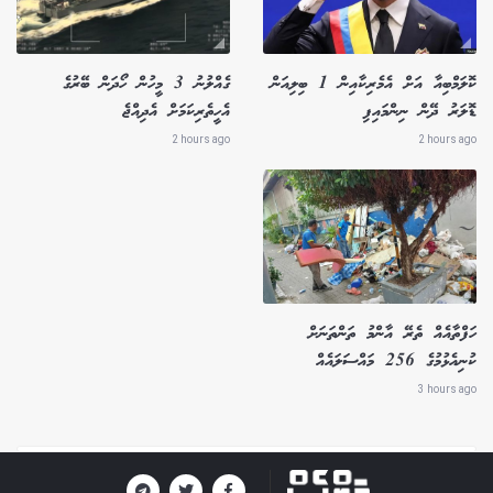
ކޮލަމްބިއާ އަށް އެމެރިކާއިން 1 ބިލިއަން
ގެއްލުނު 3 މީހުން ހޯދަން ބޭރުގެ
ޑޮލަރު ދޭން ނިންމައިފި
އެހީތެރިކަމަށް އެދިއްޖެ
2 hours ago
2 hours ago
ހަފްތާއެއް ތެރޭ އާންމު ތަންތަނަށް
ކުނިއެޅުމުގެ 256 މައްސަލައެއް
3 hours ago