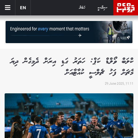
ސިޔާސީ
ހަބަރު
EN
ކްލަބް ވޯލްޑް ކަޕް: ހަތަރު ގަޑި އިރަށް ދެމިގެން ދިޔަ
މެޗަށް ފަހު ޗެލްސީ ކުއާޓާއަށް
29 June 2025, 11:11