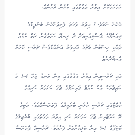
ހަމަހަމަކޮށް އިތުރު ވަގުތުގައި ކުޅެން ޖެހުނެވެ.
އެހެން ނަމަވެސް އިތުރު ވަގުތު ފެށިތަނާހެން ބެންފީކާގެ
ޖިއަންލޫކާ ޕެސްޓިއާނީއަށް ދެ ރީނދޫ ހަމަވެގެން ރަތް ކާޑެއް
ދެއްކި ހިސާބުން މެޗުގެ އޮއިވަރު އަނެއްކާވެސް ޗެލްސީ ކޮޅަށް
އެނބުރެނެވެ.
އަދި ޗެލްސީއިން އިތުރު ވަގުތުގައި ތިން ލަނޑު ޖަހާ 4-1 ގެ
ނަތީޖާއަކާ އެކު ކުއާޓާ ފައިނަލުގެ ޖާގަ ކަށަވަރު ކުރިއެވެ.
ކުއާޓާގައި ޗެލްސީ ކުޅެނީ ބްރެޒިލްގެ ޕާމަރޭސްއާއެވެ. އެޓީމު
ރޭ ކުއާޓާއިން ޖާގަ ކަވަށަރު ކުރީ އިތުރު ވަގުތުގައި ބްރެޒިލްގެ
ބޮޓަފޯގާ 1-0 އިން ބަލިކުރުމަށް ފަހުއެވެ. ޗެލްސީއާ ޕާމަރޭސް