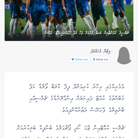
ޗެލްސީގެ ކުޅުންތެރިން ލަނޑު ޖެހުމަށް ފަހު އުފާ ފާޅުކުރަނީ/ފޮޓޯ: އެކްސް
މިޒްނާ މުހައްމަދު
follow me
follow me
އެމެރިކާގައި މިހާރު ކުރިއަށްދާ ފީފާ ކްލަބް ވޯލްޑް ކަޕް
މުބާރާތުގެ ކުއާޓާ ފައިނަލަށް އިންގްލޭންޑްގެ ޗެލްސީއާއި
ބްރެޒިލްގެ ޕާމަރޭސް ދަތުރުކޮށްފިއެވެ.
ޗެލްސީ ކުއާާޓާއިން ޖާގަ ހޯދީ ޕޯޗުގަލްގެ ބެންފީކާ ބަލިކުރުމަށް