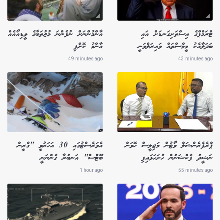
ޓްރަމްޕްގެ އިސްތަށިގަނޑަށް އައި
އާންމުންނަށް ނުފެންނަ މުޖުތަބާގެ ވީޑިއޯއެއް
ބަދަލާއެކު މީމްސްތައް ވައިރަލްވަނީ
އާންމު ކޮށްފި
49 minutes ago
43 minutes ago
ޕްރެފެރެންޝަލް ވޯޓުން މަޖިލީސް ހޮވަން
އެވަރެސްޓުގައި 30 އަހަރުވީ "ގްރީން
ނަޝީދު ފެކްޝަނުން ހުށަހަޅައިފި
ބޫޓުްސް" އަނބުރާ ގެންނަނީ
1 hour ago
55 minutes ago