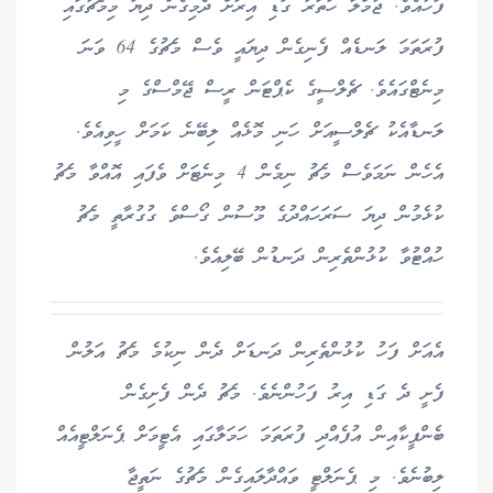
ފަހުއެވެ. ޖުމްލަ ހަތަރު ގަޑި އިރަށް ދެމިގެން ދިޔަ މިމެޗުގައި
ފުރަތަމަ ލަނޑެއް ފެނިގެން ދިޔައީ ވެސް މެޗުގެ 64 ވަނަ
މިނެޓްގައެވެ. ޗެލްސީގެ ކެޕްޓަން ރީސް ޖޭމްސްގެ މި
ލަނޑާއެކު ޗެލްސީއަށް ހަނި މޮޅެއް ލިބޭނެ ކަމަށް ހީވިއެވެ.
އެހެން ނަމަވެސް މެޗު ނިމެން 4 މިނެޓަށް ވެފައި އޮއްވާ މެޗު
ކުޅެމުން ދިޔަ ސަރަހައްދުގެ މޫސުން ގޯސްވެ ގުގުރާތީ މެޗު
ހުއްޓުވާ ކުޅުންތެރިން ދަނޑުން ބޭލިއެވެ.
އެއަށް ފަހު ކުޅުންތެރިން ދަނޑަށް ދެން ނިކުމެ މެޗު އަލުން
ފެށީ ދެ ގަޑި އިރު ފަހުންނެވެ. މެޗު ދެން ފެށިގެން
ބެންފީކާއިން އުފެއްދި ފުރަތަމަ ހަމަލާގައި އެޓީމަށް ޕެނަލްޓީއެއް
ލިބުނެވެ. މި ޕެނަލްޓީ ވައްދާލައިގެން މެޗުގެ ނަތީޖާ