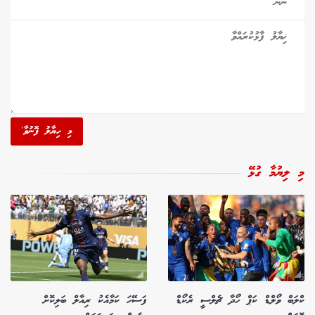
މި ހިޔާލު ފޮނުވާ'
މި ލިޔުމާ ގުޅޭ
ކްލަބް ވޯލްޑް ކަޕް ހޯދާ ޗެލްސީ ރެކޯޑް
ފަސޭހަ ކަމާއެކު ރިއާލް ބަލިކޮށް