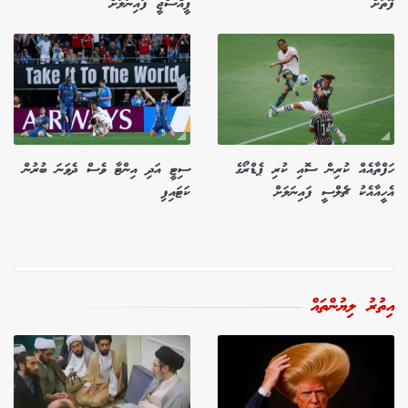
ފޮތަށް
ޕީއެސްޖީ ފައިނަލަށް
ހަފްތާއެއް ކުރިން ސޮއި ކުރި ޕެޑްރޯގެ
ސިޓީ އަދި އިންޓާ ވެސް ދެވަނަ ބުރުން
އެހީއާއެކު ޗެލްސީ ފައިނަލަށް
ކަޓައިފި
އިތުރު ލިޔުންތައް