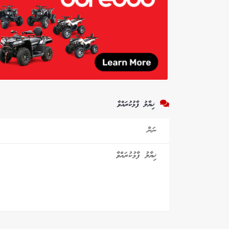
ޚިޔާލު ފާޅުކުރައްވާ