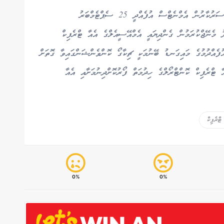
އެމްއޭސީއެލްގެ ސަބްސިޑަރީ ކުންފުންޏެއްގެ ގޮތުގައި ސަރުކާރުން އެމްނެޓްސް އުފެއްދީ 25 ސެޕްޓެމްބަރު
ދު މެނޭޖްކުރަމުން ގެންދިޔައީ އެމްއޭސީއެލްގެ އެއާ ޓްރެފިކް
ުފެއްދުމުގެ މައިގަނޑު ބޭނުމަކީ ޗިކާގޯ ކޮންވެންޝަންގައިވާ ގޮތަށް
 ޓްރެފިކް ކޮންޓްރޯލްގެ ހިދުމަތް ފޯރުކޮށްދިނުމަށާއި އެއާ
ްރެފިކް
0%
0%