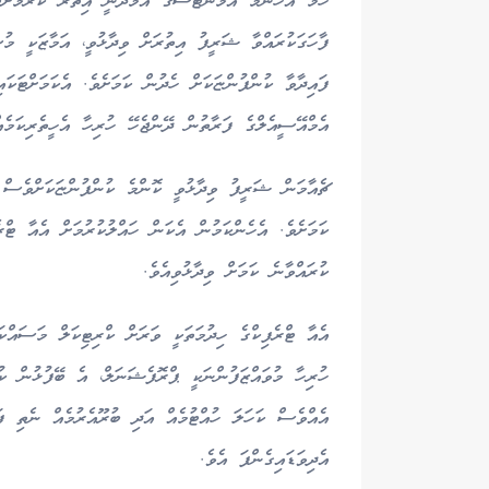
ހަމަ އެހެންމެ އެމްނެޓްސްގެ އާމްދަނީ އިތުރު ކުރުމަށްޓ
ފާހަގަކުރައްވާ ޝަރީފު އިތުރަށް ވިދާޅުވީ، އަމާޒަކީ މުސ
ފައިދާވާ ކުންފުންޏަކަށް ހެދުން ކަމަށެވެ. އެކަމަށްޓަކަ
އެމްއޭސީއެލްގެ ފަރާތުން ދޭންޖެހޭ ހުރިހާ އެހީތެރިކަމެއ
ޗެއާމަން ޝަރީފު ވިދާޅުވީ ކޮންމެ ކުންފުންޏަކަށްވެސް 
ކަމަށެވެ. އެހެންކަމުން އެކަން ހައްލުކުރުމަށް އެއާ ޓް
ކުރައްވާނެ ކަމަށް ވިދާޅުވިއެވެ.
އެއާ ޓްރެފިކްގެ ހިދުމަތަކީ ވަރަށް ކްރިޓިކަލް މަސައްކ
ހުރިހާ މުވައްޒަފުންނަކީ ޕްރޮފެޝަނަލް، އެ ބޭފުޅުން ކުރ
އެއްވެސް ކަހަލަ ހުއްޓުމެއް އަދި ބުރޫއެރުމެއް ނެތި ފަ
އެދިވަޑައިގެންފަ އެވެ.