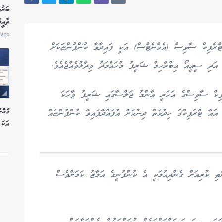
ބަރުލ
ތާއީ
 ago
ްރެފިކް ސާވިސް (އެމްނެޓްސް) އަކީ ފައިދާވާ ކުންފުންޏަކަށް
 އަދި ސީއީއޯ އިބްރާހިމް ޝަރީފު މުހައްމަދު ވިދާޅުވެއްޖެއެވެ.
ރެފިކް ސާވިސްގެ އަހަރީ އާންމު ޖަލްސާގައި ޝަރީފު ވާހަކަ
އެއާ ޓްރެފިކްގެ ހިދުމަތް ދިނުމަށް އުފައްދާފައިވާ ކުންފުންޏެއް
އަކަ 
ތި ކުރިއަށް ގެންދިއުމަކީ އެ ކުންފުނީގެ އަމާޒު ކަމަށްވެސް