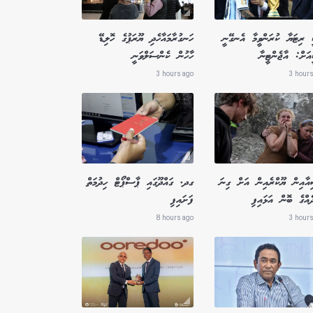
 ރިޓަޔާ ކުރަންވީމާ އެނގޭނީ
ހަނގުރާމައާހެދި ޔޫރަޕުގެ ހޮލިޑޭ
އަށް: އާޖެންޓީނާ
ހާހުން ކެންސަލްވަނީ
3 hours ago
3 hours
އާއިން ޔޫކްރެއިން އަށް ގިނަ
ގދ. ގައްދޫގައި ޕާސްޕޯޓް ހިދުމަތް
ެއްގެ ބޮން އަޅައިފި
ފަށައިފި
8 hours ago
3 hours