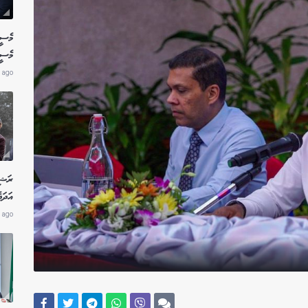
މެސީ
މެސީ
 ago
ރަޝި
އަދަދ
 ago