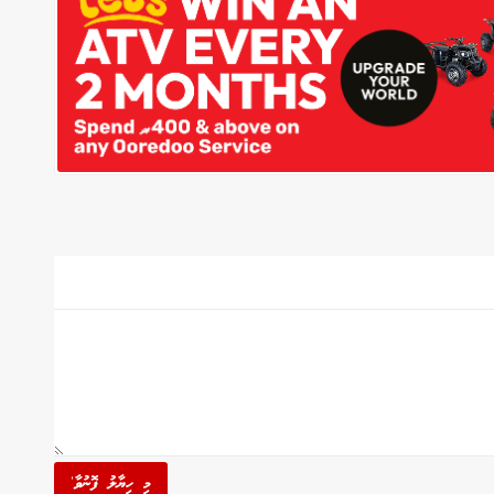
މި ހިޔާލު ފޮނުވާ'