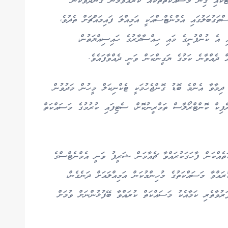
ަކައި ގިނަ މަސައްކަތްތަކެއް ކުރައްވަމުން ގެންދަވާކަން
ްތަގުބަލުގައި އެމްނެޓްސްއަކީ އަމިއްލަ ފައިމައްޗަށް ތެދުވެ،
އި އެ ކުންފުނީގެ މައި ހިއްސާދާރުގެ ހައިސިއްޔަތުން،
ް ދެއްވާނެ ކަމުގެ ޔަގީންކަން ވަނީ ދެއްވާފައެވެ.
ދިމާވާ އެންމެ ބޮޑު ގޮންޖެހުމަކީ ޓެކްނިކަލް މީހުން މަދުވުން
ރެފިކް ކޮންޓްރޯލާސް ތަމްރީނުކޮށް، ސެޓިފައި ކުރުމުގެ މަސައްކަތް
ަތެއްކަން ފާހަގަކުރައްވާ ޗެއާމަން ޝަރީފު ވަނީ އެމްނެޓްސްގެ
ައްވާ މަސައްކަތުގެ މުހިންމުކަން އަމިއްލައަށް ދަނެގެން،
ރުވާތެރި ކަމާއެކު މަސައްކަތް ކުރައްވާ ބޭފުޅުންނަށް ވުމަށް