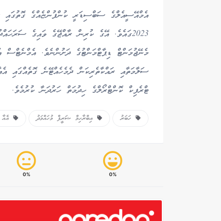
2023ގައެވެ. އޭގެ ކުރިން ރާއްޖޭގެ ވައިގެ ސަރަހައް
މެނޭޖުމަންޓް ޑިޕާޓްމަންޓުގެ ދަށުންނެވެ. އެމްނެޓްސް އ
ސަލާމަތާއި ރައްކާތެރިކަން ދެމެހެއްޓޭނެ ގޮތެއްގައި އެއާ
ޓްރެފިކް ކޮންޓްރޯލްގެ ހިދުމަތް ހަރުދަނާ ކުރުމެވެ.
ހަބަރު
އިބްރާހިމް ޝަރީފް މުހައްމަދު
އެއާ ޓ
0%
0%