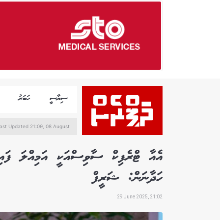
ސިޔާސީ
ހަބަރު
ast Updated 21:09, 08 August
އެއާ ޓްރެފިކް ސާވިސްއަކީ އަމިއްލަ ފައިމަ
ހަދާނަން: ޝަރީފް
29 June 2025, 21:02