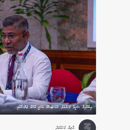
އިބްރާހިމް ޝަރީފް މުހައްމަދު، އެމްނެޓްސްގެ އަހަރީ އާންމު ޖަލްސާގައި
އާލިޔާ މުހައްމަދު