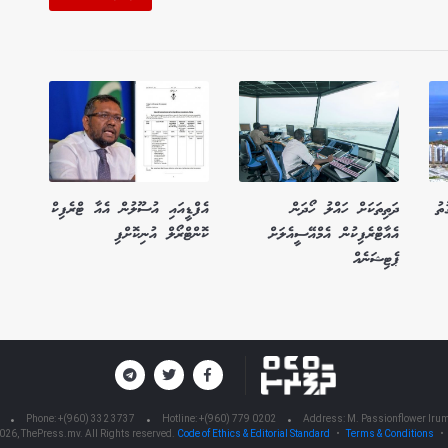
ތު
ދަތިތަކަށް ހައްލު ހޯދަން
އެފްޑީއައި އުސޫލުން އެއާ ޓްރެފިކް
އެއާޓްރެފިކުން އެމްއޭސީއެލަށް
ކޮންޓްރޯލް އުނިކޮށްފި
ޕެޓިޝަނެއް
Phone: +(960) 332 3737
Hotline: +(960) 779 0202
Address: M. Passionflower Irum
026, ThePress.mv. All Rights reserved.
Code of Ethics & Editorial Standard
•
Terms & Conditions