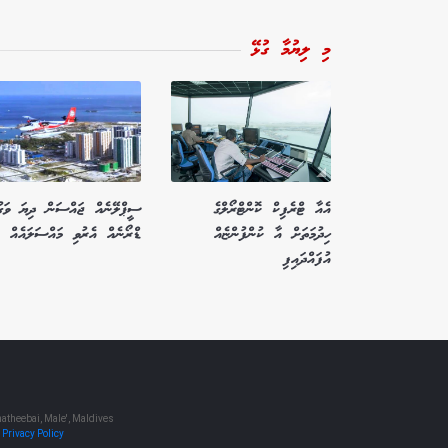
މި ލިޔުމާ ގުޅޭ
އެއާ ޓްރެފިކް ކޮންޓްރޯލްގެ
ސީޕްލޭނެއް ޖައްސަން ދިޔަ ވަގު
ހިދުމަތަށް އާ ކުންފުންޏެއް
ޑްރޯނެއް އެރުވި މައްސަލައެއް
އުފައްދައިފި
atheebai, Male', Maldives
•
Privacy Policy