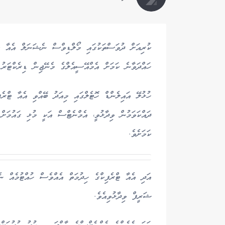
ކުރިއަށް ދުވަސްތަކުގައި މޯލްޑިވްސް ނެޝަނަލް އެއާ ޓ
ހައްދަވާނެ ކަމަށް އެމްއޭސީއެލްގެ މެނޭޖިން ޑިރެކްޓަރު
ހުޅުލޭ އައިލެންޑް ހޮޓެލްގައި މިއަދު ބޭއްވި އެއާ ޓް
ދައްކަވަމުން ވިދާޅުވީ، އެމްނެޓްސް އަކީ މުޅި ގައުމަށް 
ކަމަށެވެ.
އަދި އެއާ ޓްރެފިކްގެ ހިދުމަތް އެއްވެސް ހުއްޓުމެއް ނެ
ޝަރީފް ވިދާޅުވިއެވެ.