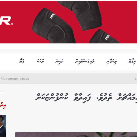
ރިޕޯޓް
ވިޔަފާރި
ލައިފްސްޓައިލް
ދުނިޔެ
ވާހަކަ
ފޮޓޯ
 °C overcast clouds
L
އްޗަށް ތެދުވެ، ފައިދާވާ ކުންފުންޏަކަށް
އިތު