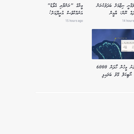
ަމާނީ ނިޒާމަށް ބަދަލުކުރަން
މީރާގެ "ރަންލާރި އެވޯޑު"
ދެއް ނޫން: ޔާމީން
އަނެއްކާވެސް އުރީދޫއަށް!
15 hours ago
14 hours
ގެއްލުނު މީހުން ހޯދަން 6000
ނޯޓިކަލް މޭލު ބަލައިފި