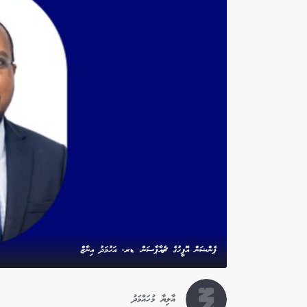
ޕެންޝަން އޮފީހުގެ ޗެއާޕާސަން، ޑރ. އަހުމަދު އިނާޒް
އާލިޔާ މުހައްމަދު