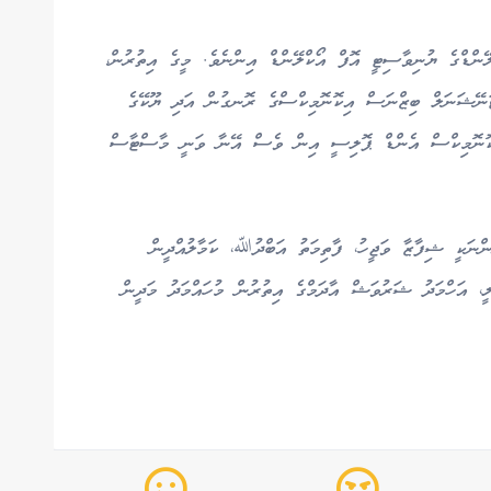
ލޭންޑްގެ ޔުނިވާސިޓީ އޮފް އޯކްލޭންޑް އިންނެވެ. މީގެ އިތުރުން،
ނޭޝަނަލް ބިޒްނަސް އިކޮނޮމިކްސްގެ ރޮނގުން އަދި ޔޫކޭގެ
ިކޮނޮމިކްސް އެންޑް ޕޮލިސީ އިން ވެސް އޭނާ ވަނީ މާސްޓާސް
ންނަކީ ޝިފާޒާ ވަޖީހު، ފާތިމަތު އަބްދުﷲ، ކަމާލުއްދީން
ލީ، އަހްމަދު ޝަރުވަޝް އާދަމްގެ އިތުރުން މުހައްމަދު މަދީން