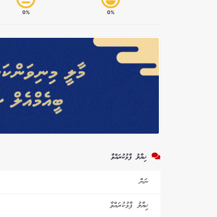
0%
0%
ޚިޔާލު ފާޅުކުރައްވާ