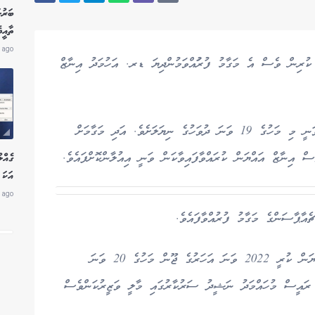
ބަރުލ
ތާއީ
 ago
ކުރިން ވެސް އެ މަގާމު ފުރުައްވަމުންދިޔަ ޑރ. އަހުމަދު އިނާޒް
އެ އޮފީހުގެ ބޯޑުގެ ޗެއާޕާސަންގެ ދައުރު ހަމަ ވެފައިވަނީ މި މަހުގެ 19 ވަނަ ދުވަހުގެ ނިޔަލަށެވެ. އަދި މަގާމަށް
ެސް އިނާޒް އައްޔަން ކުރައްވާފައިވާކަން ވަނީ އިއުލާންކޮށްފައެވެ.
އަކަ 
 ago
ާޕާސަންގެ މަގާމު ފުރުއްވާފައެވެ.
ނިމިދިޔަ އެމްޑީޕީ ވެރިކަމުގައި އޭނާ އެ މަގާމަށް އައްޔަން ކުރީ 2022 ވަނަ އަހަރުގެ ޖޫން މަހުގެ 20 ވަނަ
 ރައީސް މުހައްމަދު ނަޝީދު ސަރުކާރުގައި މާލީ ވަޒީރުކަންވެސް