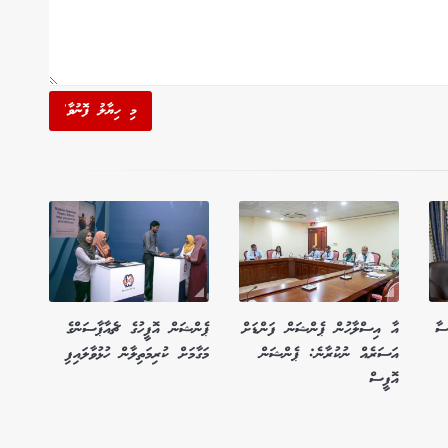
މި ހިޔާލު ފޮނުވާ'
ސާ
އާ އިސްލާހުން ޕެންޝަން ފަންޑަށް
ޕެންޝަން އޮފީހުގެ ޗެއާޕާސަންގެ
އަސަރެއް ނުކުރާނެ: ޕެންޝަން
މަގާމަށް ކުރިމަތިލާން ހުޅުވާލައިފި
އޮފީސް