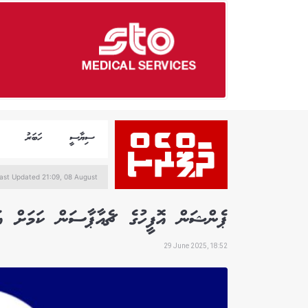
ސިޔާސީ
ހަބަރު
ast Updated 21:09, 08 August
ޕެންޝަން އޮފީހުގެ ޗެއާޕާސަން ކަމަށް އަނ
29 June 2025, 18:52