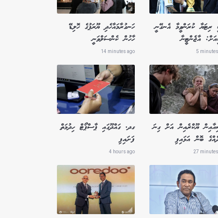
 ރިޓަޔާ ކުރަންވީމާ އެނގޭނީ
ހަނގުރާމައާހެދި ޔޫރަޕުގެ ހޮލިޑޭ
އަށް: އާޖެންޓީނާ
ހާހުން ކެންސަލްވަނީ
14 minutes ago
5 minutes
އާއިން ޔޫކްރެއިން އަށް ގިނަ
ގދ. ގައްދޫގައި ޕާސްޕޯޓް ހިދުމަތް
ެއްގެ ބޮން އަޅައިފި
ފަށައިފި
4 hours ago
27 minutes