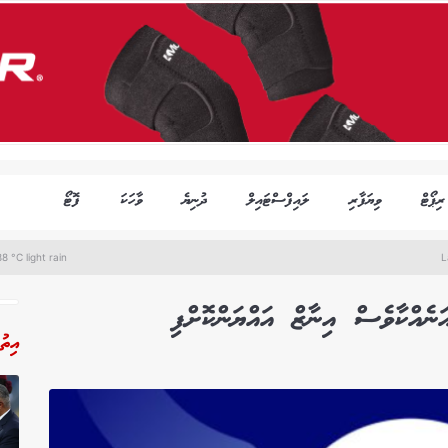
ރިޕޯޓް
ވިޔަފާރި
ލައިފްސްޓައިލް
ދުނިޔެ
ވާހަކަ
ފޮޓޯ
8 °C light rain
L
ެއްކާވެސް އިނާޒް އައްޔަންކޮށްފި
އިތު