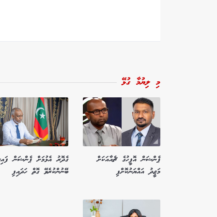
މި ލިޔުމާ ގުޅޭ
ޕެންޝަން އޮފީހުގެ ޗެއާއަކަށް
ގެދޮރު އެޅުމަށް ޕެންޝަން ފައި
މަޖީދު އައްޔަނުކޮށްފި
ބޭނުންކުރެވޭ ގޮތް ހަދައިފި