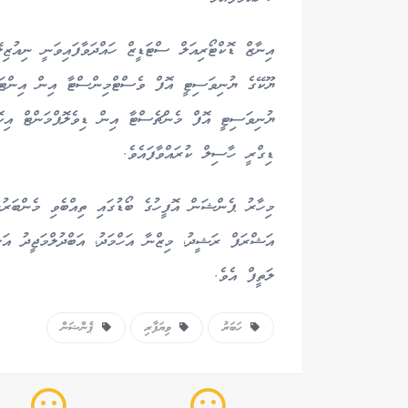
އިނާޒް ޑޮކްޓޯރިއަލް ސްޓަޑީޒް ހައްދަވާފައިވަނީ ނިއުޒި
ޔޫކޭގެ ޔުނިވަސިޓީ އޮފް ވެސްޓްމިންސްޓާ އިން އިންޓަ
ޔުނިވަސިޓީ އޮފް މެންޗެސްޓާ އިން ޑިވެލޮޕްމަންޓް އ
ޑިގްރީ ހާސިލް ކުރައްވާފައެވެ.
މިހާރު ޕެންޝަން އޮފީހުގެ ބޯޑުގައި ތިއްބެވި މެންބަރު
އަޝްރަފް ރަޝީދު، މިޒްނާ އަހްމަދު، އަބްދުލްމަޖީދު އަ
ލަތީފް އެވެ.
ހަބަރު
ވިޔަފާރި
ޕެންޝަން