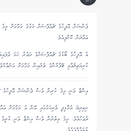
ޕެންޝަން އޮފީހުގެ ޗެއާޕާސަން ކަމުގެ މަގާމަށް މީގެ 
އައްޔަން ކޮށްފިއެވެ.
ކުރިމަތިލެއްވި ބޭފުޅުންގެ ތެރެއިން މަގާމަށް އަނެއްކާވ
އިނާޒް ވަނީ މީގެ ކުރިން ވެސް ޕެންޝަން އޮފީހުގެ ޗެއ
ދުވަހުއެވެ. މީގެ އިތުރުން ވެސް އިނާޒް ވަނީ ކުރީގެ
ކުރައްވާފައެވެ.