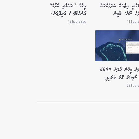
ަމާނީ ނިޒާމަށް ބަދަލުކުރަން
މީރާގެ "ރަންލާރި އެވޯޑު"
ދެއް ނޫން: ޔާމީން
އަނެއްކާވެސް އުރީދޫއަށް!
12 hours ago
11 hours
ގެއްލުނު މީހުން ހޯދަން 6000
ނޯޓިކަލް މޭލު ބަލައިފި
22 hours