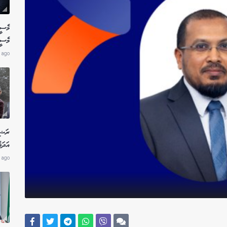
މެސީ
މެސީ
 ago
ރަޝި
އަދަދ
 ago