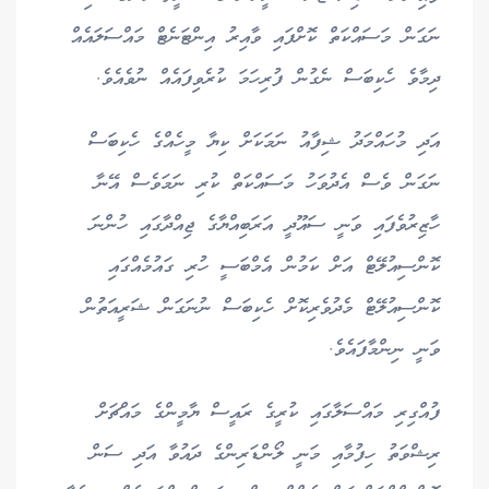
ނަގަން މަސައްކަތް ކޮށްފައި ވާއިރު އިންޓަނެޓް މައްސަލައެއް
ދިމާވެ ހެކިބަސް ނެގުން ފުރިހަމަ ކުރެވިފައެއް ނުވެއެވެ.
އަދި މުހައްމަދު ޝިފާއު ނަމަކަށް ކިޔާ މީހެއްގެ ހެކިބަސް
ނަގަން ވެސް އެދުވަހު މަސައްކަތް ކުރި ނަމަވެސް އޭނާ
ހާޒިރުވެފައި ވަނީ ސައޫދީ އަރަބިއްޔާގެ ޖިއްދާގައި ހުންނަ
ކޮންސިއުލޭޓް އަށް ކަމުން އެމްބަސީ ހުރި ގައުމެއްގައި
ކޮންސިއުލޭޓް މެދުވެރިކޮށް ހެކިބަސް ނުނަގަން ޝަރީއަތުން
ވަނީ ނިންމާފައެވެ.
ފުއްގިރި މައްސަލާގައި ކުރީގެ ރައީސް ޔާމީންގެ މައްޗަށް
ރިޝްވަތު ހިފުމާއި މަނީ ލޯންޑަރިންގެ ދައުވާ އަދި ސަން