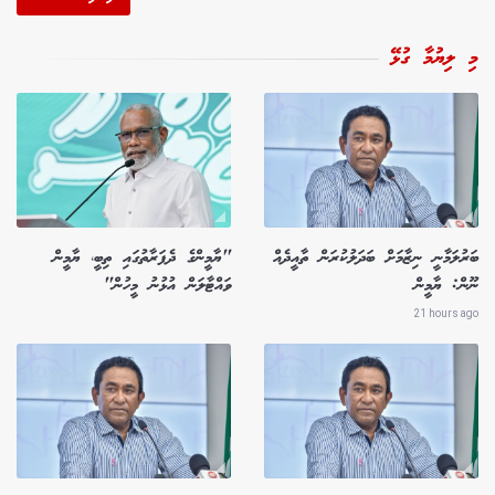
މި ލިޔުމާ ގުޅޭ
ބަރުލަމާނީ ނިޒާމަށް ބަދަލުކުރަން ތާއީދެއް
"ޔާމީންގެ ދެފަރާތުގައި ތިބީ، ޔާމީން
ނޫން: ޔާމީން
ވައްޓާލަން އުޅުނު މީހުން"
21 hours ago