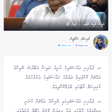
ރައީސް ޔާމީން ކޯޓުގައި — ފައިލް ފޮޓޯ
ޢާއިޝަތު ޝާޒްލީން
follow me
follow me
ރ. ފުއްގިރި މައްސަލައިގެ ކުރީގެ ރައީސް އަބްދުﷲ ޔާމީންގެ
މައްޗަށް ކޮށްފައިވާ ދައުވާގެ މައްސަލައިގެ އަޑުއެހުމެއް
ކްރިމިނަލް ކޯޓުގައި ތާވަލްކޮށްފިއެވެ.
ރ. ފުއްގިރި މައްސަލައިގައި ޔާމީންގެ މައްޗަށް ކުރަނީ
ރިޝްވަތުގެ ގޮތުގައި އެއް މިލިއަން ޑޮލަރު ގަބޫލު ކުރައްވައި،