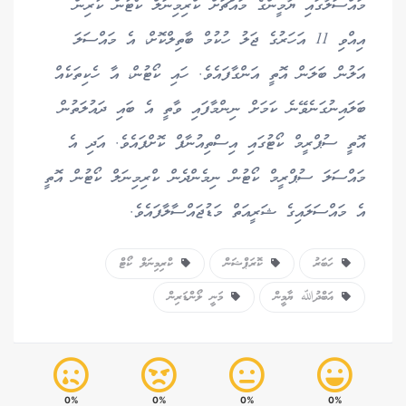
މައްސަލާގައި ޔާމީންގެ މައްޗަށް ކްރިމިނަލް ކޯޓުން ކުރިން
އިއްވި 11 އަހަރުގެ ޖަލު ހުކުމް ބާތިލްކޮށް، އެ މައްސަލަ
އަލުން ބަލަން އޮތީ އަންގާފައެވެ. ހައި ކޯޓުން، އާ ހެކިތަކެއް
ބަލައިނުގަނެވޭނެ ކަމަށް ނިންމާފައި ވާތީ އެ ބައި ދައުލަތުން
އޮތީ ސުޕްރީމް ކޯޓުގައި އިސްތިއުނާފް ކޮށްފައެވެ. އަދި އެ
މައްސަލަ ސުޕްރީމް ކޯޓުން ނިމެންދެން ކްރިމިނަލް ކޯޓުން އޮތީ
އެ މައްސަލައިގެ ޝަރީއަތް މަޑުޖައްސާލާފައެވެ.
ހަބަރު
ކޮރަޕްޝަން
ކްރިމިނަލް ކޯޓް
އަބްދުﷲ ޔާމީން
މަނީ ލޯންޑަރިން
0%
0%
0%
0%