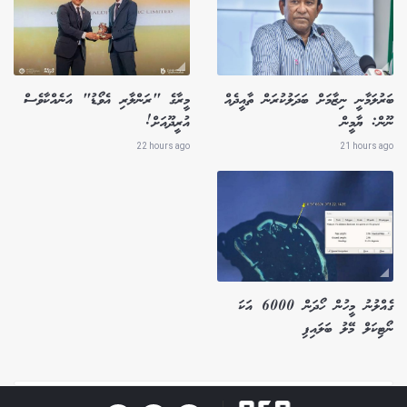
ބަރުލަމާނީ ނިޒާމަށް ބަދަލުކުރަން ތާއީދެއް
މީރާގެ "ރަންލާރި އެވޯޑު" އަނެއްކާވެސް
ނޫން: ޔާމީން
އުރީދޫއަށް!
22 hours ago
21 hours ago
ގެއްލުނު މީހުން ހޯދަން 6000 އަކަ
ނޯޓިކަލް މޭލު ބަލައިފި