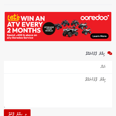
ޚިޔާލު ފާޅުކުރައްވާ
މި ހިޔާލު ފޮނުވާ'