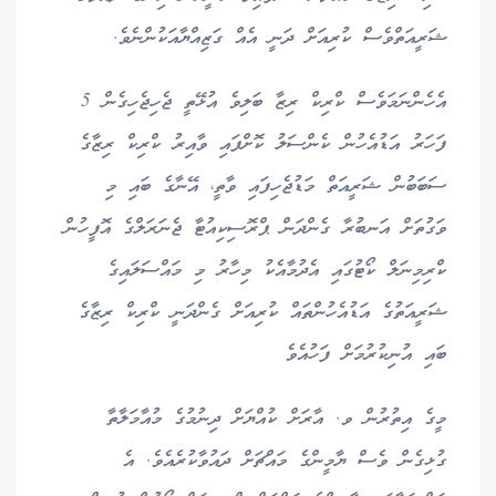
ޝަރީއަތްވެސް ކުރިއަށް ދަނީ އެއް ގަޒިއްޔާއަކުންނެވެ.
އެހެންނަމަވެސް ކްރިކް ރިޒާ ބަލިވެ އުޅޭތީ ޖެހިޖެހިގެން 5
ފަހަރު އަޑުއެހުން ކެންސަލު ކޮށްފައި ވާއިރު ކްރިކް ރިޒާގެ
ސަބަބުން ޝަރީއަތް މަޑުޖެހިފައި ވާތީ، އޭނާގެ ބައި މި
ވަގުތަށް އަނބުރާ ގެންދަން ޕްރޮސިކިއުޓާ ޖެނަރަލްގެ އޮފީހުން
ކްރިމިނަލް ކޯޓުގައި އެދުމާއެކު މިހާރު މި މައްސަލައިގެ
ޝަރީއަތުގެ އަޑުއެހުންތައް ކުރިއަށް ގެންދަނީ ކްރިކް ރިޒާގެ
ބައި އުނިކުރުމަށް ފަހުއެވެ
މީގެ އިތުރުން ވ. އާރަށް ކުއްޔަށް ދިނުމުގެ މުއާމަލާތާ
ގުޅިގެން ވެސް ޔާމީންގެ މައްޗަށް ދައުވާކުރެއެވެ. އެ