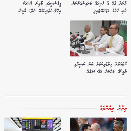
އާރަށާ ގުޅޭ އާ ހެކިތައް ބަލައިނުގަންނަން
ޕީއެންސީގައި ބޯގިނަ، އެކަމަކު
ކުރި ހުކުމް ދަމަހައްޓައިފި
އިހްލާސްތެރިކަމެއް ނެތް: ޔާމީން
ކޯޓުއަމުރާ ހިލާފުވިކަމަށް ބުނެ ނަޝީދާއި
ޔާމީނުގެ މައްޗަށް މައްސަލައެއް
އިތުރު ލިޔުންތައް