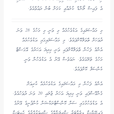
އެ ފައިސާ ލޯންޑާ ކުރެއްވި ކަމަށް ބުނާ ދައުވާއެވެ.
މި މައްސަލައިގެ އަޑުއެހުމެއް މި ވަނީ މި މަހުގެ 28 ވަނަ
ދުވަހަށް ތާވަލްކޮށްފައެވެ. މި މައްސަލައިގައި އަޑުއެހުމެއް
އެންމެ ފަހުން ތާވަލްކޮށްފައި ވަނީ މިދިޔަ އަހަރުގެ އޮގަސްޓް
މަހުގެ ތެރޭގައެވެ. ނަމަވެސް އޭރު އެ އަޑުއެހުން ވަނީ
ކެންސަލް ކޮށްފައެވެ.
އެންމެ ފަހުން މި މައްސަލައިގެ އަޑުއެހުމެއް ކުރިއަށް
ގެންގޮސްފައި ވަނީ މިދިޔަ އަހަރު ޖުލައި 20 ވަނަ ދުވަހުއެވެ.
އެ އަޑުއެހުމުގައި ސަން ކޮންސްޓްރަކްޝަން ކުންފުނީގެ އޭރުގެ
ފައިނޭންސް ޑިރެކްޓަރު ސްރީލަންކާގެ ސްރީތަކުމާރުގެ ހެކިބަސް