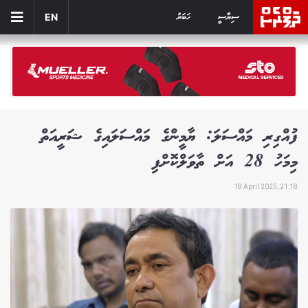
ސިޔާސީ
ހަބަރު
EN
ފުއްގިރި މައްސަލަ: ޔާމީންގެ މައްސަލައިގެ ޝަރީއަތް
މިމަހު 28 އަށް ތާވަލްކޮށްފި
18 April 2025, 21:18