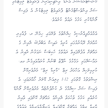
ކޮންސްޓްރަކްޝަން އެންޑް އިންޖިނިއަރިން ޕްރައިވެޓް ލިމިޓެޑާއި
ސަން އިންވެސްޓްމެންޓް ޕްރައިވެޓް ލިމިޓެޑުން އެ ފައިސާ
ލޯންޑާކުރި ކަމުގެ ދައުވާ ކުރެއެވެ.
އެމްއެމްޕީއާރުސީގެ ހިޔާނާތުގެ ތެރޭގައި ހިމެނޭ ރ. ފުއްގިރި
ކުއްޔަށް ދޫކުރުމުގައި ކުރީގެ ރައީސް އަބްދުﷲ ޔާމީން ގެ
މައްޗަށް އުފުލާފައިވާ ދައުވާގެ ހެކިބަސް ނަގަމުން ދާއިރު އެ
މައްސަލާގައި މަގާމުގެ ނުފޫޒު ބޭނުން ކުރައްވައިގެން މއ.
ކުރިކީލަހިޔާ އަހްމަދު ރިޒާ "ކްރިކް ރިޒާ" މެދުވެރިކޮށް
ރިޝްވަތުގެ ގޮތުގައި 1.12 މިލިއަން ޑޮލަރު ހޯއްދަވައި، އެ
ފައިސާ ސަން ސިޔާމްގެ ދެ ކުންފުންޏެއް މެދުވެރިކޮށް ލޯންޑާ
ކުރެއްވި ކަމުގެ ތުހުމަތު ޔާމީންގެ މައްޗަށް ކޮށްފައި ވާއިރު
ކްރިކް ރިޒާގެ މައްޗަށް ކޮށްފައިވާ މަނީލޯންޑަރިންގެ ދައުވާގެ