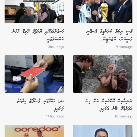
މެސީ ރިޓަޔާ ކުރަންވީމާ އެނގޭނީ
ހަނގުރާމައާހެދި ޔޫރަޕުގެ ހޮލިޑޭ ހާހުން
މެސީއަށް: އާޖެންޓީނާ
ކެންސަލްވަނީ
10 hours ago
9 hours ago
ރަޝިއާއިން ޔޫކްރެއިން އަށް ގިނަ
ގދ. ގައްދޫގައި ޕާސްޕޯޓް ހިދުމަތް
އަދަދެއްގެ ބޮން އަޅައިފި
ފަށައިފި
14 hours ago
10 hours ago