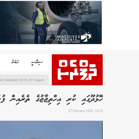
ސިޔާސީ
ހަބަރު
ast Updated 23:19, 07 August
ހޮޅުދޫގައި ކުރި އިހްތިޖާޖުގެ ތެރެއިން ފުލުހަކަށް ހަމަލާދ
27 February 2025, 16:22