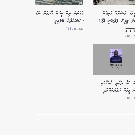
ީމަގު މަޝްރޫއާ ގުޅިގެން
ގެއްލުނު ތިން މީހުން ހޯދުމަށް ބޮޑު
ލު ޓީވީން ފަތުރަނީ ދޮގު:
ސަރަހައްދެއް ބަލައިފި
ޓީސީސީ
12 hours ago
7 hours
ް ނަގާ ތަކެތި ނުއަގުގައި
ަ މީހަކު ހައްޔަރުކޮށްފި
13 hours