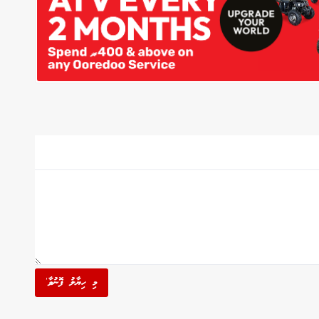
މި ހިޔާލު ފޮނުވާ'