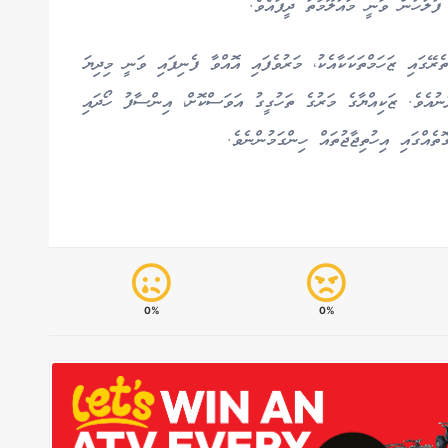
ޭގެ ތެރޭގައި ޒަހަމްތަކަކާއެކު، މަރުވެފައި އޮއްވާ ފެނިފައި ވަނީ މިދިޔަ
ެ 10 ވަނަ ދުވަހު ހެނދުނުއެވެ. ޒަކިއްޔާގެ މަރުގެ ތަހުގީގު އަވަސްކޮށް، އިންސާފު ހޯދައި
އްގައި އިހުތިޖާޖުތައް ހިންގަމުންނެވެ.
0%
0%