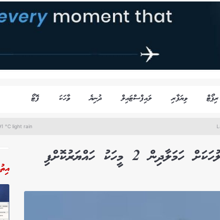
ރިޕޯޓް
ވިޔަފާރި
ލައިފްސްޓައިލް
ދުނިޔެ
ވާހަކަ
ފޮޓޯ
1 °C light rain
L
ިން 2 މީހަކު ހައްޔަރުކޮށްފި
އިތު