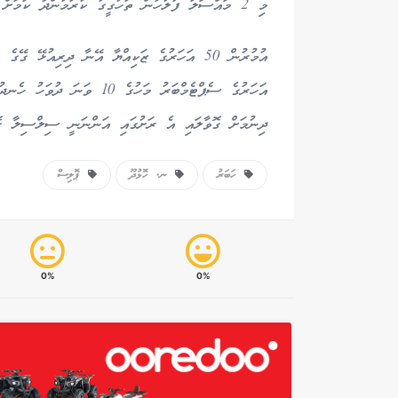
މި 2 މައްސަލަ ފުލުހުން ތަހުގީގު ކުރަމުންދާ ކަމަށް ފުލުހުން ވަނީ މައުލޫމާތު ދީފައެވެ.
އުމުރުން 50 އަހަރުގެ ޒަކިއްޔާ އޭނާ ދިރިއުޅޭ ގ
އަހަރުގެ ސެޕްޓެމްބަރު މަހުގ
ދިނުމަށް ގޮވާލައި އެ ރަށުގައި އަންނަނީ ސިލްސިލާ ގޮތެ
ހަބަރު
ނ. ހޮޅުދޫ
ޕޮލިސް
0%
0%