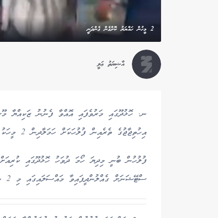
2 މީހުން ހައްޔަރު ކޮށްގެން ގެންދަނީ
އާޝިޔަތު ޢަލީ
ނ. ހޮޅުދޫގައި މަރުވެފައި އޮއްވާ ފެނުނު ޒަކިއްޔާ މޫސާ
އިހުތިޖާޖުގެ ތެރެއިން ފުލުހަކަށް ހަމަލާދިން 2 މީހަކު ހައްޔަރު ކޮށްފިއެވެ.
ފުލުހުން ބުނީ މިދިޔަ ހޯމަ ދުވަހު ހޮޅުދޫގައި ކުރިއަށް 
ސްޓޭޝަނަށް ގެއްލުންދީފައިވާ މައްސަލައިގައި މި 2 މީހުން ހައްޔަރު ކޮށްފައި ވަނީ ކޯޓު އަމުރެއްގެ ދަށުން ކަމަށެވެ.