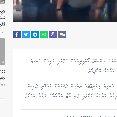
އަމީނ
އަސް
އެމް
 ago
އަށް އިންސާފު ހޯދައިިދިނުމަށް ގޮވާލައި ކުރިއަށް ގެންދިޔަ
ވަގަށ
ގަންނ
ގެންދިޔަ އިހުތިޖާޖުގެ ތެރެއިން ފުލުހަކަށް ހަމަލާދީ، ޕޮލިސް
 ago