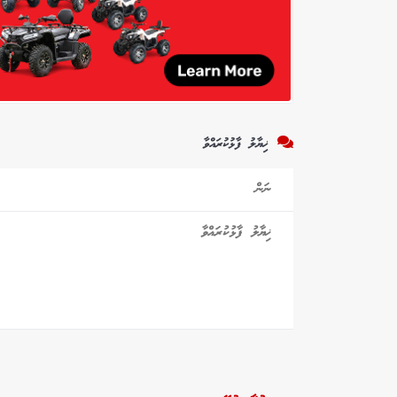
ޚިޔާލު ފާޅުކުރައްވާ