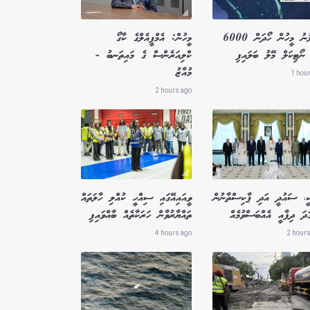
ގެއްލުނު މީހުން ހޯދަން 6000
މީހުން: އެމްޕީއެލްގެ ކާގޯ
ނޯޓިކަލް މޭލު ބަލައިފި
ކްލިއަރެންސް ގެ މައިތަނބު -
މުއާޒު
1 hou
2 hours ago
ކީ، ސައުދީ އަދި ޕާކިސްތާނުން
ވީއައިއޭގައި ސިއްހީ ކުއްލި ހާލަތައް
ަދަ ދިފާއީ އެއްބަސްވުމެއް
ތައްޔާރުވާން ހަރަކާތެއް ބާއްވައިފި
4 hours ago
2 hours