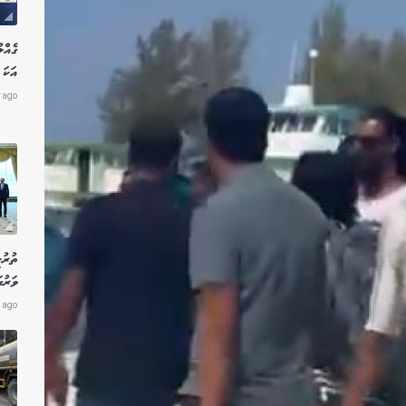
އަކަ 
r ago
ތުރު
ވަރުގ
 ago