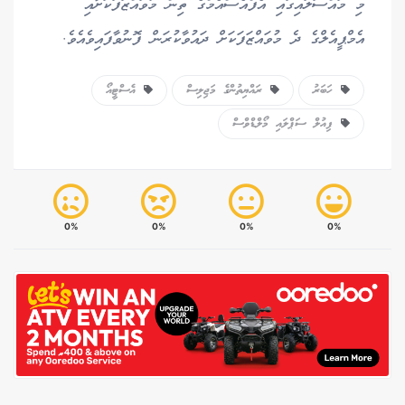
މި މައްސަލައިގައި އެފްއެސްއެމްގެ ތިން މުވައްޒަފަކަށާއި
އެމްޕީއެލްގެ ދެ މުވައްޒަފަކަށް ދައުވާކުރަން ފޮނުވާފައިވެއެވެ.
ހަބަރު
ރައްޔިތުންގެ މަޖިލިސް
އެސްޓީއޯ
ފިއުލް ސަޕްލައި މޯލްޑްވްސް
0%
0%
0%
0%