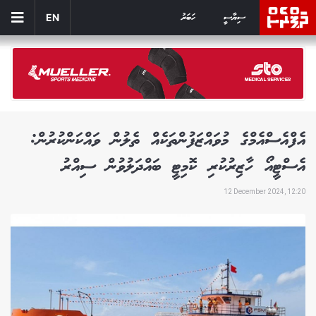
ސިޔާސީ
ހަބަރު
EN
އެފްއެސްއެމްގެ މުވައްޒަފުންތަކެއް ތެލުން ވައްކަންކުރުން:
އެސްޓީއޯ ހާޒިރުކުރި ކޮމިޓީ ބައްދަލުވުން ސިއްރު
12 December 2024, 12:20