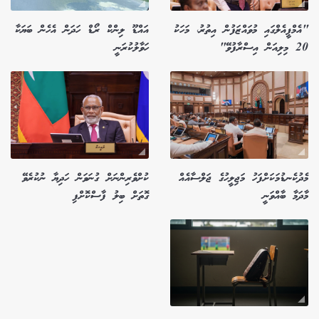
"އެމްޕީއެލްގައި މުވައްޒަފުން އިތުރު، މަހަކު
އައްޑޫ ލިންކް ރޯޑް ހަދަން އެހެން ބަޔަކާ
20 މިލިއަން އިސްރާފުވޭ"
ހަވާލުކުރަނީ
މެދުކެނޑުމަކަށްފަހު މަޖިލީހުގެ ޖަލްސާއެއް
ކުށްވެރިންނަށް ގުނަވަން ހަދިޔާ ނުކުރެވޭ
މާދަމާ ބާއްވަނީ
ގޮތަށް ބިލު ފާސްކޮށްފި