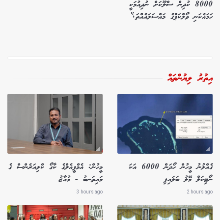
8000 ކުދިން ސްލޫކަށް ނުދިއުމަކީ
ހަމައެކަނި ވޯލްކަޕްގެ މައްސަލައެއްތަ؟
އިތުރު ލިޔުންތައް
ގެއްލުނު މީހުން ހޯދަން 6000 އަކަ
މީހުން: އެމްޕީއެލްގެ ކާގޯ ކްލިއަރެންސް ގެ
ނޯޓިކަލް މޭލު ބަލައިފި
މައިތަނބު - މުއާޒު
3 hours ago
2 hours ago