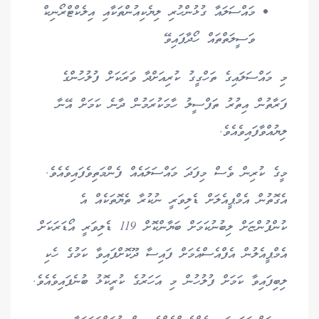
މައްސަލައާ ގުޅުންހުރި ލިޔެކިއުންތަކާއި އިލެކްޓްރޯނިކް
ވަސީލަތްތައް ހޯދާފައިވޭ
މި މައްސަލައިގެ ތަހްގީގު ކުރިއަށްދާ ވަރަކަށް ފުލުހުންގެ
ފަރާތުން އިތުރު ތަފްސީލު ހާމަކުރަމުން ދާނެ ކަމަށް އޭނާ
ލިޔުއްވާފައިވެއެވެ.
މީގެ ކުރިން ވެސް މިފަދަ މައްސަލައެއް ފެންމަތިވެފައިވެއެވެ.
އެގޮތުން އެމްޕީއެލަށް ޑެލިވަރީ ނުކުރާ ތެޔޮތަކެއް އެ
ކުންފުންޏަށް ލިބުނުކަމަށް ބަޔާންކޮށް 119 ޑެލިވަރީ އޯޑަރަކަށް
އެމްޕީއެލުން އެފްއެސްއެމަށް ފައިސާ ދޫކޮށްފައިވާ ކަމުގެ ހެކި
ލިބިފައިވާ ކަމަށް ފުލުހުން މި އަހަރުގެ ކުރީކޮޅު ބުނެފައިވެއެވެ.