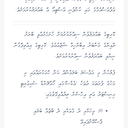
އެފްއެސްއެމްގެ މައި ކުންފުނި އެސްޓީއޯ އާ ބައްދަލުކުރުމަށެވެ.
ކޮމިޓީގެ ބައްދަލުވުން ސިއްރުކުރުމަށް ހުށަހެޅުއްވީ ބާރަށު
ދާއިރާގެ މެންބަރު އިބްރާހީމް ޝުޖާއުއެވެ. ކޮމިޓީގެ އިއްތިފާގުން
ނިންމީ ބައްދަލުވުން ސިއްރުކުރުމަށެވެ.
ފުލުހުން މި މައްސަލަ ބަލަމުންދާ ކަން ހާމަކުރައްވައި މި
މަހުގެ ފުރަތަމަ ދުވަހު 'އެކްސް'ގައި ހޯމްލޭންޑް ސެކިއުރިޓީ
މިނިސްޓަރު އަލީ އިހްސާން ލިޔުއްވިގޮތުގައި:
10 މީހަކާއި ދެ ގެއަކާއި ދެ ބާޖެއް ބަލައި
ފާސްކޮށްފައިވޭ