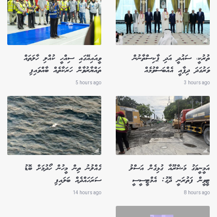
ތުރުކީ، ސައުދީ އަދި ޕާކިސްތާނުން
ވީއައިއޭގައި ސިއްހީ ކުއްލި ހާލަތައް
ވަރުގަދަ ދިފާއީ އެއްބަސްވުމެއް
ތައްޔާރުވާން ހަރަކާތެއް ބާއްވައިފި
5 hours ago
3 hours ago
އަމީނީމަގު މަޝްރޫއާ ގުޅިގެން އަސްލު
ގެއްލުނު ތިން މީހުން ހޯދުމަށް ބޮޑު
ޓީވީން ފަތުރަނީ ދޮގު: އެމްޓީސީސީ
ސަރަހައްދެއް ބަލައިފި
14 hours ago
8 hours ago