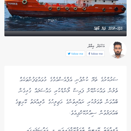
އެފްއެސްއެމްގެ ތެޔޮ ބޯޓެއް
އަހުމަދު އިޔާދު
follow me
follow me
ސަރުކާރުގެ ތެޔޮ ކުންފުނި އެފްއެސްއެމްގެ މުވައްޒަފުންތަކެއް
ތެލުން ވައްކަންކޮށް ފައިސާ ލޯންޑާކުރި މައްސަލައާ ގުޅިގެން
ބާއްވަން ތާވަލުކުރި ރައްޔިތުންގެ މަޖިލީހުގެ މާލިއްޔަތު ކޮމިޓީގެ
ބައްދަލުވުން ސިއްރުކޮށްފިއެވެ.
މާލިއްޔަތު ކޮމިޓީން ތާވަލުކޮށްފައިވަނީ މި މައްސަލައިގައި