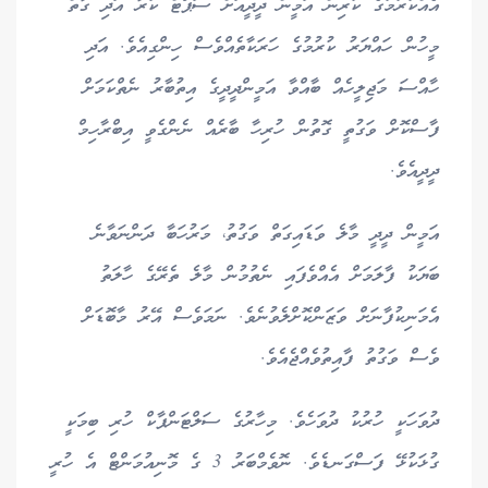
އެއްކުރުމުގެ ކުރިން އަމީން ދީދީއަށް ސަޕޯޓް ކުރާ އަދި ގާތް
މީހުން ހައްޔަރު ކުރުމުގެ ހަރަކާތެއްވެސް ހިންގިއެވެ. އަދި
ހާއްސަ މަޖިލީހެއް ބާއްވާ އަމީންދީދީގެ އިތުބާރު ނެތްކަމަށް
ފާސްކޮށް ވަގުތީ ގޮތުން ހުރިހާ ބާރެއް ނެންގެވީ އިބްރާހިމް
ދީދީއެވެ.
އަމީން ދީދީ މާލެ ވަޑައިގަތް ވަގުތު، މަރުހަބާ ދަންނަވާނެ
ބަޔަކު ފާލަމަށް އެއްވެފައި ނެތުމުން މާލެ ތެރޭގެ ހާލަތު
އެމަނިކުފާނަށް ވަޒަންކޮށްލެވުނެވެ. ނަމަވެސް އޭރު މާބޮޑަށް
ވެސް ވަގުތު ފާއިތުވެއްޖެއެވެ.
ދުވަހަކީ ހުރުކު ދުވަހެވެ. މިހާރުގެ ސަލްޓަންޕާކް ހުރި ބިމަކީ
ގުޅަކުޅޭ ފަސްގަނޑެވެ. ނޮވެމްބަރު 3 ގެ މޮނިއުމަންޓް އެ ހުރީ