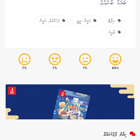
ބަޔަކު ބުނެއެވެ.
ރިޕޯޓް
އަމީން ދީދީ
މުހައްމަދު އަމީން
ތާރީހު
7%
7%
7%
80%
ޚިޔާލު ފާޅުކުރައްވާ