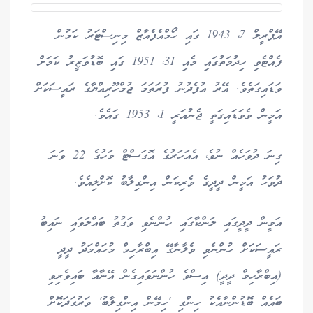
އޭޕްރީލް 7، 1943 ގައި ހޯމްއެފެއާޒް މިނިސްޓަރު ކަމުން
ފެއްޓެވި ހިދުމަތުގައި މެއި 31، 1951 ގައި ބޮޑުވަޒީރު ކަމަށް
ވަޑައިގަތެވެ. އޭރު އުފެދުނު ފުރަތަމަ ޖުމްހޫރިއްޔާގެ ރައީސަކަށް
އަމީން ވެވަޑައިގަތީ ޖެނުއަރީ 1، 1953 ގައެވެ.
ގިނަ ދުވަހެއް ނުވެ، އެއަހަރުގެ އޮގަސްޓް މަހުގެ 22 ވަނަ
ދުވަހު އަމީން ދީދީގެ ވެރިކަން އިންގިލާބު ކޮށްލިއެވެ.
އަމީން ދީދީގައި ލަންކާގައި ހުންނެވި ވަގުތު ބައްލަވައި ނައިބު
ރައީސަކަށް ހުންނެވި ވެލާނާގޭ އިބްރާހިމް މުހައްމަދު ދީދީ
(އިބްރާހިމް ދީދީ) އިސްވެ ހުންނަވައިގެން އޭނާއާ ބައިވެރިވި
ބައެއް ބޮޑުންނާއެކު ހިންގި 'ހިމޭން އިންގިލާބު' ވަރުގަދަކޮށް