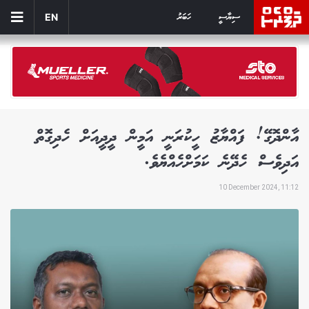
ސިޔާސީ
ހަބަރު
EN
އާންދޮގޭ! ފައްޔާޒު ހީކުރަނީ އަމީން ދީދީއަށް ހެދިގޮތް
އަދިވެސް ހެދޭނެ ކަމަށްހެއްޔެވެ.
10 December 2024, 11:12