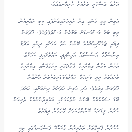
އޭރުގެ އަސްކަރީ މަރުކަޒު ހުރިތާނގައެވެ.
އަމީން ދީދީ ގެނައި އިރު ރުޅިއަރައިގެންފައި ތިބި ރައްޔިތުން
ތިބީ ބުޅާ މަސްގަނޑަށް ބަލާހެން މަސްތުވެފައެވެ. ގޮވަމުން
ދިޔައީ ޖުމްހޫރިއްޔާއެއް ބޭނުން ނުވާ ކަމަށާއި ދީނާއި އަދުލު
އިންސާފުގެ އަސާސްތައް އަމީންދީދީ ނައްތާލައިފި ކަމަށެވެ.
އެހެން ކަމުން އިބްރާހިމް ފާމުލަދޭރި ކިލެގެފާނާއި އިބްރާހިމް
މުހައްމަދު ދީދީ ވެރިކަމާ ހަވާލުވެވަޑައިގަތުމަށް އާންމުން
ގޮވަމުން ދިޔައެވެ. އަދި އަމީން ހަވަރަށް ދިނުމަށާއި، ހަރަދު
ބޮޑު ސަރުކާރެއް ބޭނުން ނުވާކަމަށާއި ރައްޔިތުންނާއެކު ވެރިކަން
ކުރާނެ ލީޑަރަކު ބޭނުންވާކަމަށް ގޮވަމުން ދިޔައެވެ.
ހުކުރުން ފޭބިގޮތަށް ތައްޔިރުން ގުޅަކުޅޭ ފަސްގަނޑުގައި ތިބި