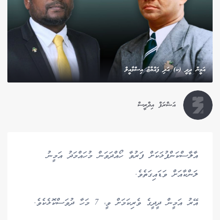
އަމީން ދީދީ (ކ) އަދި ފައްޔާޒު އިސްމާއީލް
އަޝްރަފް އިދްރީސް
އާލާސްކަންފުޅަކަށް ފަރުވާ ހޯއްދަވަން މުހައްމަދު އަމީނު
ލަންކާއަށް ވަޑައިގަތެވެ.
އޭރު އަމީން ދީދީގެ ވެރިކަމަށް ވީ، 7 މަހާ ދުވަސްކޮޅެކެވެ.