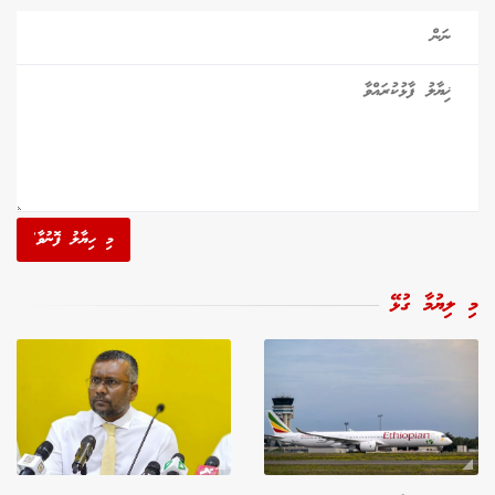
މި ހިޔާލު ފޮނުވާ'
މި ލިޔުމާ ގުޅޭ