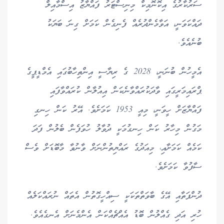
ސަރުކާރުގެ އިކޮނޮމިކް މިނިސްޓަރު ފައްޔާޒު އިސްމާއިލް
ދައްކަވަނީ، އަވާމެންދުރެއް ފެނިގެން ކަމަށް ގިނަ ބަޔަކު
ބުނެއެވެ.
އެމީހުން ބުނަނީ، 2028 ގެ ރިޔާސީ އިންތިހާބުގައި އެމްޑީޕީގެ
ޕްރައިމަރީގައި ވާދަކުރައްވާނެކަން އިއުލާން ކުރައްވާފައި
ފައްޔާޒަށް ހީވަނީ، މިއީ 1953 ކަމަށެވެ. އޭރު ކަން ހިނގި
މަގުން މިހާރު ކަން ހިނގުމަކީ ދުވާލު ހުވަފެން ބެލުން ފަދަ
ކަމެއް ކަމަށާއި، މިއަދުގެ ރައްޔިތުންނަށް ވާނުވާ މާބޮޑަށް ވެސް
ސާފުވާ ކަމަށެވެ.
ދުންފަތާއި އޭގެ ބާވަތްތަކަކީ ސިއްހީގޮތުން އެތައް ނުރައްކަލެއް
ހުރި އަދި ގެއްލުން ބޮޑު އެއްޗެއްކަން އެންމެނަށް އެނގެއެވެ.