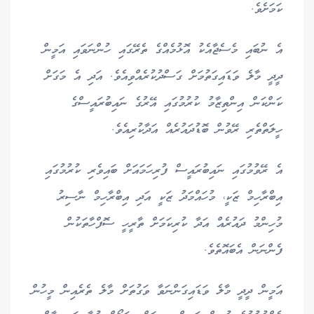
ކަމަށެވެ.
އެ ނުބައި މެސެޖާއެކު އޮޅުމެއްގެ ތެރޭގައި ހުންނަވައި އަމީން
ދީދީ މާލެ ވަޑައިގަތުމަށް ގަސްދުކުރެއްވިއެވެ. އަދި އެ މަގަށް
ކަންކަން އިންތިޒާމު ކުރުމުގައި އޭރުގެ ނައިބުރައީސްގެ
ހީލަތްތެރި ރޭވުން ބޮޑުދައުރެއް އަދާކުރިއެވެ.
އެ ރޭވުމުގައި ނައިބުރައީސް ފުރިހަމައަށް ބައިވެރި ކުރުމުގައި
އިބްރާހިމް ޒަކީ، މުހައްމަދު ޒަކީ އަދި އިބްރާހިމް ނާސިރު
މުހިންމު ދައުރެއް އަދާ ކުރިކަމަށް ތާރީހީ ސޮފްހާތަކުން
ފެންނަން އެބައޮތެވެ.
އަމީން ދީދީ މާލެ ވަޑައިގަންނަވާ ވަގުތަށް މާލެ ތެރެއިން މީހުން