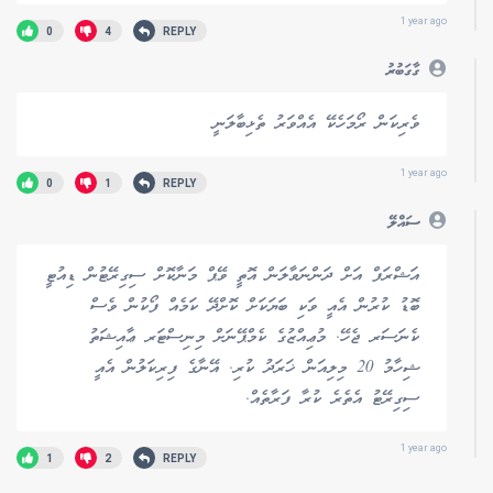
1 year ago
0
4
REPLY
ގާގަބުރު
ވެރިކަން ރޯމަހެކޭ އެއްވަރު ތެޅިބާލަނީ
1 year ago
0
1
REPLY
ސައްލޭ
އަޝްރަފް އަށް ދަންނަވާލަން އޮތީ ވޭޕް މަނާކޮށް ސިގިރޭޓުން ޑިއުޓީ
ބޮޑު ކުރުން އެއީ ވަކި ބަޔަކަށް ކޮށްދޭ ކަމެއް ފޯކުން ވެސް
ކެނަސަރ ޖެހޭ. މުޢިއްޒުގެ ކެމްޕޭނަށް މިނިސްޓަރ ޢާއިޝަތު
ޝިހާމު 20 މިލިއަން ޚަރަދު ކުރި. އޭނާގެ ފިރިކަލުން އެއީ
ސިގިރޭޓު އެތެރެ ކުރާ ފަރާތެއް.
1 year ago
1
2
REPLY