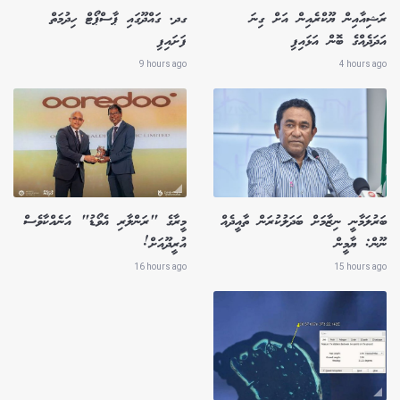
ރަޝިއާއިން ޔޫކްރެއިން އަށް ގިނަ
ގދ. ގައްދޫގައި ޕާސްޕޯޓް ހިދުމަތް
އަދަދެއްގެ ބޮން އަޅައިފި
ފަށައިފި
9 hours ago
4 hours ago
ބަރުލަމާނީ ނިޒާމަށް ބަދަލުކުރަން ތާއީދެއް
މީރާގެ "ރަންލާރި އެވޯޑު" އަނެއްކާވެސް
ނޫން: ޔާމީން
އުރީދޫއަށް!
16 hours ago
15 hours ago