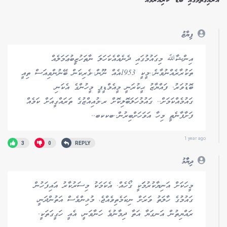
އަރައިގަތުމުގައި ބޮޑު ކުރިއެރުމެއް
ފިޔާޒު
އިންޝާﷲ މިގައުމުގައި ދެނެއްއެކަހަލަ ނާތަހުޒީބުޢަމަލެއް
ތަކުރާރެއްނުވާނެ..މީކީ 1953އެއް ނޫން..ވެރިކަން ބޭނުންވިއަސް ތިއީ
ބޮޑުވަރު. ފައްޔާޒު ޙީކުރަނީ މީއެމްޑީޕީ މީހުންގެ އެކަނި
ގައުމެއްކަމަށް.. ގައުމުހަލަބޮލިކޮށް ރ.މުއިއްޒުގެ ތަރައްގީއަށް ކަމެއް
ފަށާފާނެތީ މިހާ އަވަހަށްބިރުން..ބކކބ..
1 year ago
3
0
REPLY
ދިޔާުމު
މީހަކަށް އަނިޔާކުރުމަަކީ ގޯހެއް. އެކަމަކު މިސަރުކާރު އައިފަހުން
ގައުމުގެ ހާލަތު ވަރަށް ނިކަމެތިވެއްޖެ، މުޅިންވެސް އަތުންދަނީ،
ރައްޔިތުން އަނގަޔާ އަތާ ދިމާނުވެ ހަނާވަނީ، އެއީ ހަގީގަތަކީ.