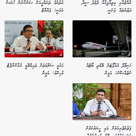
ރާއްޖެއާއި އިތިއޯޕިއާއާ ދެމެދު ސީދާ
އުތުރުގެ ތަރައްގީއަށް ސަރުކާރުން ހުރަސް
ދަތުރުތައް ފަށަނީ
އަޅަނީ: ފައްޔާޒް
ހަނިމާދޫ އެއާޕޯޓަށް ބޮޑެތި ބޯޓެއް
ގައުމީ ސަލާމަތަށް ވައިޑްބޮޑީ އެއާކްރާފްޓް
ނުޖެއްސޭނެ: އަމީން
މުހިންމު: އަމީން
ފަތުރުވެރިކަމަށް އައި ހީީނަރުކަމުން