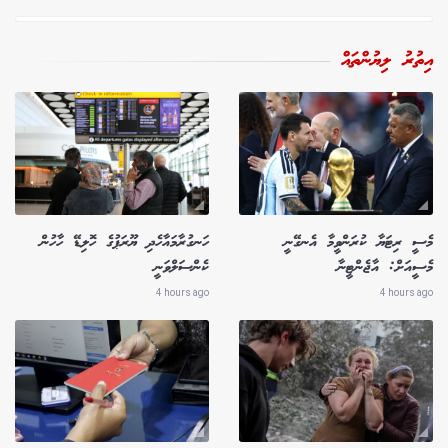
އިތުރު ލިޔުންތައް
މެސީ ރިޓަޔާ ކުރަންވީމާ އެނގޭނީ
ހަނގުރާމައާހެދި ޔޫރަޕުގެ ހޮލިޑޭ ހާހުން
މެސީއަށް: އާޖެންޓީނާ
ކެންސަލްވަނީ
4 hours ago
4 hours ago