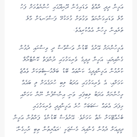
އަމީން ދީދީ ރާއްޖެ ވަޑައިގެން ދޫނިދޫގައި ހުންނެވުމަށް ފަހު
މާލެ ވަޑައިގަންނަވާ ވަގުތަށް ގުޅަކުޅޭ ފަސްގަނޑަށް މާލެ
ތެރެއިން މީހުން އެއްކުރިއެވެ.
އެމީހުންނަށް އޭރުގެ ބޮޑުން ވަސްވާސް ދީ ވިސްނައި ދެމުން
ގެންދިޔައީ، އަމީން ދީދީގެ ވެރިކަމުގައި ދުންފަތް ކޮންޓްރޯލް
ކުރުމުން އަމީންދީދީގެ ކަންތައް ބޮޑު ބަލާމުސީބާތަކަށް ވެއްޖެ
ކަމަށާއި، އެ ވެރިކަމުގައި އަދަބު ލިބި ހުރަގެއަށް ލީ ބައެއް
މީހުންނަށް އަދަބު ލިބިފައި ވަނީ އިންސާފުން ނޫން ކަމަށާއި
މިފަދަ އެތައް ސަބަބަހާ ހުރެ އަމީންދީދީ ވެރިކަމުގައި
ބެހެއްޓޭކަށް ނެތް ކަމަށެވެ. އޭރުވެސް ބޮޑުންގެ ފަރާތުން އަމީން
ދީދީއަށް ދެމުން ގެންދިޔަ މެސެޖަކީ 'ރައްޔިތުން ތިބީ ރުހިގެން'