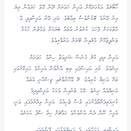
ހޯބޯލަވާ އަޑުގަދަކޮށް އަމީން ހަވަރަށް ދޭން ގޮވާ ހަދަމުން ދިޔަ
އިރު އޭރުގެ ބޮޑުންވެސް ތިއްބެވެ. އަދި އޭރު އަމީންދީދީ އާ
ގާތްކަމަށް ފާހަގަ ކުރެވުނު އެތައް ބަޔަކަށް ވަގުތުން ހުކުމް
ތަންފީޒުކޮށް މާލެއިން ބޭރަށް އަރުވާލިއެވެ.
އަމީން ދީދީ މާލެ ގެނެސް ޝަރީއަތް ހިންގާ، ހަވަރަށް
ދިނެއެވެ. ރުޅި އައިސްފައި ތިބި އާންމުން އަމީންގެ ގައިކޮޅުގައި
ތަޅާ އަނިޔާ ކުރިއެވެ. ލޭ އޮހޮރުވާލައި ޖިސްމާނީ އެތައް
އަނިޔާއެއް ދިނެވެ. އޭގެ ތެރެއިން އެކަކު އަމީންދީދީގެ
ކުރިމަތިފަރާތްޕުޅުގައި ވެސް ޖެހިއެވެ. އަމީން ވިދާޅުވެފައި ވަނީ،
އެމީހާ ނޫން ދެން އެންމެންގެ މައްޗަށް ހިތް ސާފު ކަމަށެވެ.
އަމީންދީދީ އަވަހާރަވީ އެ އަނިޔާތަކުގައި އޮންނަވައި