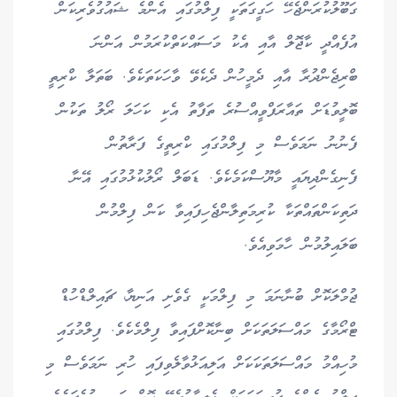
ގަބޫލުކުރަންޖެހޭ ހަގީގަތަކީ ފިލްމުގައި އެންމެ ޝައުގުވެރިކަން
އުފެއްދީ ކާޖޮލް އާއި އެކު މަސައްކަތްކުރަމުން އަންނަ
ބްރިޖެންދުރާ އާއި ދެމީހުން ދެކެވޭ ވާހަކަތަކެވެ. ބަތަލާ ކްރިތީ
ބޮލީވުޑަށް ތައާރަފްވީއްސުރެ ތަފާތު އެކި ކަހަލަ ރޯލު ތަކުން
ފެނުނު ނަމަވެސް މި ފިލްމުގައި ކްރިތީގެ ފަރާތުން
ފެނިގެންދިޔައީ މާޔޫސްކަމެކެވެ. ޑަބަލް ރޯލުކުޅުމުގައި އޭނާ
ދަތިކަންތައްތަކާ ކުރިމަތިލާންޖެހިފައިވާ ކަން ފިލްމުން
ބަލައިލުމުން ހާމަވިއެވެ.
ޖުމްލަކޮށް ބުނާނަމަ މި ފިލްމަކީ ގެވެށި އަނިޔާ، ޗައިލްޑްހުޑް
ޓްރޯމާގެ މައްސަލަތަކަށް ބިނާކޮށްފައިވާ ފިލްމެކެވެ. ފިލްމުގައި
މުހިއްމު މައްސަލަތަކަކަށް އަލިއަޅުވާލެވިފައި ހުރި ނަމަވެސް މި