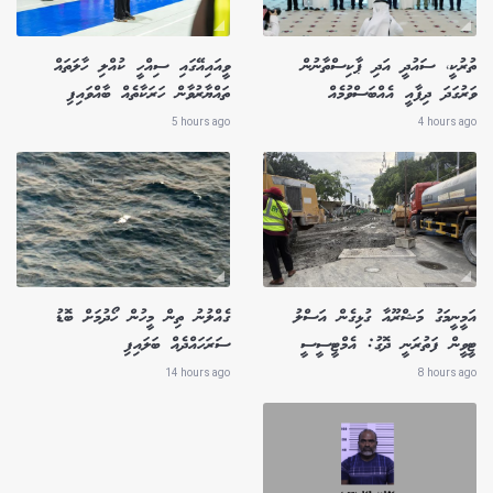
ތުރުކީ، ސައުދީ އަދި ޕާކިސްތާނުން
ވީއައިއޭގައި ސިއްހީ ކުއްލި ހާލަތައް
ވަރުގަދަ ދިފާއީ އެއްބަސްވުމެއް
ތައްޔާރުވާން ހަރަކާތެއް ބާއްވައިފި
5 hours ago
4 hours ago
އަމީނީމަގު މަޝްރޫއާ ގުޅިގެން އަސްލު
ގެއްލުނު ތިން މީހުން ހޯދުމަށް ބޮޑު
ޓީވީން ފަތުރަނީ ދޮގު: އެމްޓީސީސީ
ސަރަހައްދެއް ބަލައިފި
14 hours ago
8 hours ago