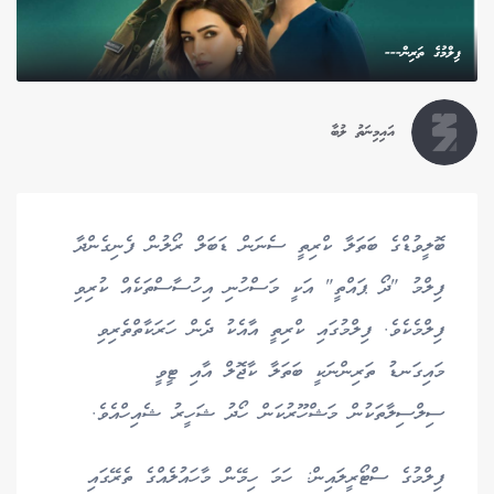
ފިލްމުގެ ތަރިން---
އައިމިނަތު ލުބާ
ބޮލީވުޑްގެ ބަތަލާ ކްރިތީ ސެނަން ޑަބަލް ރޯލުން ފެނިގެންދާ
ފިލްމު "ދޯ ޕައްތީ" އަކީ މަސްހުނި އިހުސާސްތަކެއް ކުރިވި
ފިލްމެކެވެ. ފިލްމުގައި ކްރިތީ އާއެކު ދެން ހަރަކާތްތެރިވި
މައިގަނޑު ތަރިންނަކީ ބަތަލާ ކާޖޮލް އާއި ޓީވީ
ސިލްސިލާތަކުން މަޝްހޫރުކަން ހޯދު ޝަހީރު ޝެއިހްއެވެ.
ފިލްމުގެ ސްޓޯރީލައިން: ހަމަ ހިމޭން މާހައުލެއްގެ ތެރޭގައި