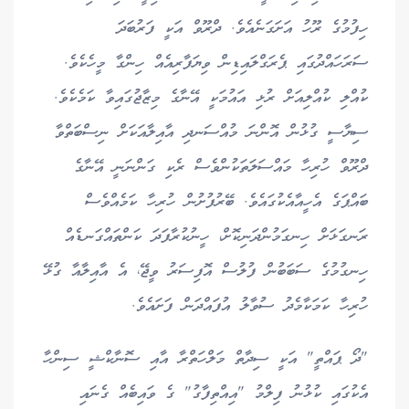
ހިފުމުގެ ރޫހު އަށަގަނެއެވެ. ދްރޫވް އަކީ ފަރުބަދަ
ސަރަހައްދުގައި ޕެރަގްލައިޑިން ވިޔަފާރިއެއް ހިންގާ މީހެކެވެ.
ކުއްލި ކުއްލިއަށް ރުޅި އައުމަކީ އޭނާގެ މިޒާޖުގައިވާ ކަމެކެވެ.
ސިޔާސީ ގުޅުން އޮންނަ މުއްސަނދި އާއިލާއަކަށް ނިސްބަތްވާ
ދްރޫވް ހުރިހާ މައްސަލަތަކުންވެސް ރެކި ގަންނަނީ އޭނާގެ
ބައްޕަގެ އެހީއާއެކުގައެވެ. ބޭރުފުށުން ހުރިހާ ކަމެއްވެސް
ރަނގަޅަށް ހިނގަމުންދަނިކޮށް، ހީނުކުރާފަދަ ކަންތައްގަނޑެއް
ހިނގުމުގެ ސަބަބުން ފުލުސް އޮފިސަރު ވީޖޭ، އެ އާއިލާއާ ގުޅޭ
ހުރިހާ ކަމަކާމެދު ސުވާލު އުފައްދަން ފަށައެވެ.
"ދޯ ޕައްތީ" އަކީ ސިދާތް މަލްހަތްރާ އާއި ސޮނާކްޝީ ސިންހާ
އެކުގައި ކުޅުނު ފިލްމު "އިއްތިފާގު" ގެ ވައިބެއް ގެނައި