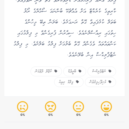
ފިލްމު އެންމެ ފުރިހަމައަށް ޑެލިވާކުރެވޭ ގޮތް ވަނީ ނުވެފައެވެ.
ކްރިތީގެ ކެރެކްޓާ އަށް އެއްޗެކޭ ބުނާނަމަ ސޯމްޔާގެ ރޯލު
ބަތަލާ ކުޅެފައިވާ ގޮތް ރަނގަޅެވެ. ބަލަން ތިބޭ މީހުންގެ
ހިތުގައި ރިއްސާލާނެއެވެ. ސިއްރުން ފުރިގެންވާ މި ފިލްމުގައި
ކަންތައްތައް ވެގެންދާ ގޮތް ބެލުމަށް ފިލްމު ބަލާށެވެ. މި ފިލްމު
ނެޓްފްލިކްސް އިން ބެލޭނެއެވެ.
ނެޓްފްލިކްސް
ބޮލީވްޑް
ކާޖޮލް ދޭވްގަން
މުނިފޫހިފިލުވުން
ފިލްމް ރިވިއު
0%
0%
0%
0%