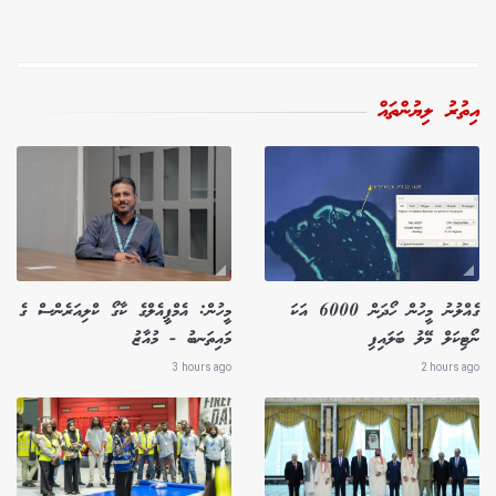
އިތުރު ލިޔުންތައް
ގެއްލުނު މީހުން ހޯދަން 6000 އަކަ
މީހުން: އެމްޕީއެލްގެ ކާގޯ ކްލިއަރެންސް ގެ
ނޯޓިކަލް މޭލު ބަލައިފި
މައިތަނބު - މުއާޒު
3 hours ago
2 hours ago