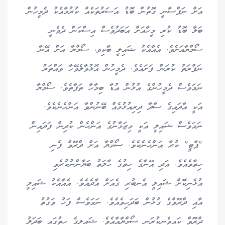
އަށް ނަފްސާނީ ގޮތުން ބޮޑު އަސަރުތަކެއް ކުރުމާއެކު ދެމީހުން
ބަލާ ބޮޑު ކުރި މީހާއަށް އަބަދުވެސް އިސްކަން ދެވެނީ
ސޯމްޔާއަށެވެ. އެއާއެކު ޝައިލީ ބާކިވ، ސޯމްޔާ އަށް އޭނާ
ނަފްރަތު ކުރަން ފަށައެވެ. ދެމީހުން އޮޅުވާލެވޭހާ ވައްތަރު
ނަމަވެސް ދެމީހުންގެ އުޅުން އުޑާ ބިމާހާ ތަފާތެވެ. ސޯމްޔާ
އަކީ އާދައިގެ ސާދާ ދިރިއުޅުމެއް ބޭނުންވާ އަންހެނެކެވެ.
ނަމަވެސް ޝައިލީ އަކީ މިޒަމާނުގެ އަންހެން ކުދިން ފަދައިން
"ޕާޓީ" ކުރާ އަންހެނެކެވެ. ސޯމްޔާ އަށް ދްރޫވް ފެނި
ހިތާވެއެވެ. އަދި އޭނާގެ ހިތުގެ ހާލަތު ބަޔާންނުކުރެވި
އުޅެނިކޮށް ޝައިލީ އެނބުރި ގެއަށް އާދެއެވެ. އެއާއެކު ޝައިލީ
އާއި ދްރޫވްގެ ގުޅުން ބަދަހިވެއެވެ. ނަމަވެސް ފަހު ވަގުތު
ދްރޫވް ކައިވެނިކުރަނީ ސޯމްޔާއާއެވެ. ޝައިލީގެ ހިތުގައި ބަދަލު