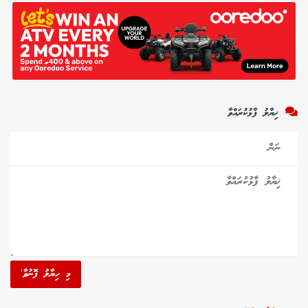
ޚިޔާލު ފާޅުކުރައްވާ
މި ހިޔާލު ފޮނުވާ'