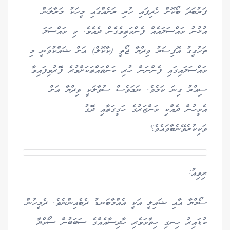
ފަރުބަދަ ބޯކޮށް ހެދިފައި ހުރި ރަށެއްގައި މީހަކު މަރާލަން
އުޅުނު މައްސަލައެއް ފެންމަތިވެގެން ދެއެވެ. މި މައްސަލަ
ތަހުގީގު އޮފިސަރު ވިދްޔާ ޖޯތީ (ކާކޮލް) އަށް ޝައްކުވަނީ މި
މައްސަލައިގައި ފެންނަން ހުރި ކަންތައްތަކަށްވުރެ ފޮރުވިފައިވާ
ސިއްރު ގިނަ ކަމެވެ. ނަމަވެސް ސުވާލަކީ ވިދްޔާ އަށް
އެމީހުން ދެއްކި މަންޒަރުގެ ހަގީގަތާއި ދޮގު
ވަކިކުރެވޭނެބާވައެވެ؟
ރިވިއު:
ސޯމްޔާ އާއި ޝައިލީ އަކީ އެއްމާބަނޑު ދެބެއިންނެވެ. ދެމީހުން
ކުޑައިރު ހިނގި ހިތާމަވެރި ހާދިސާއެއްގެ ސަބަބުން ސޯމްޔާ