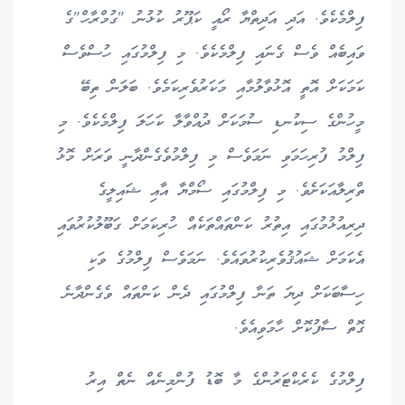
ފިލްމެކެވެ. އަދި އަދިތްޔާ ރޯއީ ކަޕޫރު ކުޅުނު "ގުމްރާހް"ގެ
ވައިބެއް ވެސް ގެނައި ފިލްމެކެވެ. މި ފިލްމުގައި ހުސްވެސް
ކަމަކަށް އޮތީ އޮޅުވާލުމާއި މަކަރުވެރިކަމެވެ. ބަލަން ތިބޭ
މީހުންގެ ސިކުނޑި ސުމަކަށް ދުއްވާލާ ކަހަލަ ފިލްމެކެވެ. މި
ފިލްމު ފުރިހަމަވި ނަމަވެސް މި ފިލްމުވެގެންދާނީ ވަރަށް މޮޅު
ތްރިލާއަކަށެވެ. މި ފިލްމުގައި ސޯމްޔާ އާއި ޝައިލީގެ
ދިރިއުޅުމުގައި އިތުރު ކަންތައްތަކެއް ހުރިކަމަށް ގަބޫލުކުރުވައި
އެކަމަށް ޝައުޤުވެރިކުރުވައެވެ. ނަމަވެސް ފިލްމުގެ ވަކި
ހިސާބަކަށް ދިޔަ ތަނާ ފިލްމުގައި ދެން ކަންތައް ވެގެންދާނެ
ގޮތް ސާފުކޮށް ހާމަވިއެވެ.
ފިލްމުގެ ކެރެކްޓަރުންގެ މާ ބޮޑު ފުންމިނެއް ނެތް އިރު