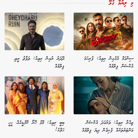
މި ލިޔުމާ ގުޅޭ
ސިންގަމް އެގެއިން ރިވިއު: ފުރިހަމަ
ދޭދަރު ރުއިން ރިވިއު: ތަފާތު ރީތި
އެކްޝަން ފިލްމެއް
ފިލްމެއް
ޖިގްރާ ރިވިއު: ވަރުގަދަ އެކްޝަން
ބިބީ ރިވިއު: މޮޅު ހޮރޯ ކޮމެޑީއެއް، ހީހީ
މަންޒަރުތަކެއް ފެނިގެން ދިޔަ ފިލްމެއް
ހަލާކު!