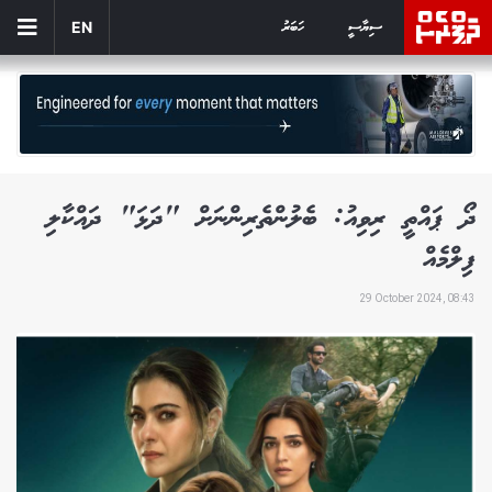
ސިޔާސީ
ހަބަރު
EN
ދޯ ޕައްތީ ރިވިއު: ބެލުންތެރިންނަށް "ދަޅަ" ދައްކާލި
ފިލްމެއް
29 October 2024, 08:43