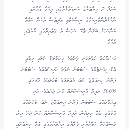
ބަދަލު ދޭ މިންވަރުގެ ކަނޑައެޅުމުގައި މީހާގެ އުމުރާއި
ނުކުޅެދުންތެރިކަމުގެ ނިސްބަތާއި އަދިވެސް އެހެން ބައެއް
ކަންކަމަށް ބަލަން ޖެހޭ ކަމަސް އެ ގަވާއިދުގައި ބުނެފައި
ވެއެވެ.
މަސައްކަތް ހަވާލުކުރި ފަރާތުގެ އިހުމާލަކާ ނުލައި ދިމާވި
އެކްސިޑެންޓެއްގެ ސަބަބުން ނުވަތަ ހާދިސާއެއްގެ ސަބަބުން
ފުރާނަ ހިނގައްޖެ ނަމަ، ގެއްލުމުގެ ބަދަލެއްގެ ގޮތުގައި
50،000 ރުފިޔާ ވާރިސުންނަށް ދޭން ޖެހެއެވެ. އަދި
އިހުމާލެއްގެ ސަބަބުން ފުރާނަ ހިނގައްޖެ ނަމަ، ބަދަލެއްގެ
ގޮތުގައި އެއް މިލިއަން ރުފިޔާ ވާރިސުންނަށް ދޭން ޖެހޭ އިރު،
މަސައްކަތް ހަވާލުކުރި ފަރާތުގެ އިހުމާލުވެފައި އޮތް މިންވަރާއި