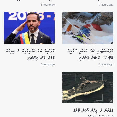
3 hours ago
3 hours ago
އެވަރެސްޓުގައި 30 އަހަރުވީ "ގްރީން
ކޮލަމްބިއާ އަށް އެމެރިކާއިން 1 ބިލިއަން
ބޫޓުްސް" އަނބުރާ ގެންނަނީ
ޑޮލަރު ދޭން ނިންމައިފި
4 hours ago
3 hours ago
ގެއްލުނު 3 މީހުން ހޯދަން ބޭރުގެ