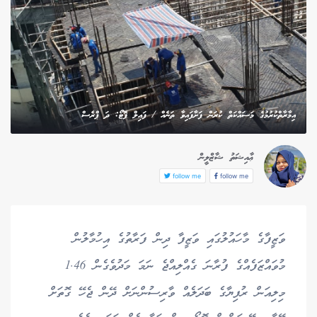
އިމާރާތްކުރުމުގެ މަސައްކަތް ކުރަން ފަށާފައިވާ ތަނެއް / ފައިލް ފޮޓޯ: ދަ ޕްރެސް
ޢާއިޝަތު ޝާޒްލީން
follow me
follow me
ވަޒީފާގެ މާހައުލުގައި ވަޒީފާ ދިން ފަރާތުގެ އިހުމާލުން
މުވައްޒަފެއްގެ ފުރާނަ ގެއްލިއްޖެ ނަމަ މަދުވެގެން 1.46
މިލިއަން ރުފިޔާގެ ބަދަލެއް ވާރިސުންނަށް ދޭން ޖެހޭ ގޮތަށް