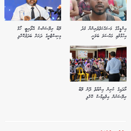
އިންޑީއާގެ މަސައްކަތްތެރިންނާ މެދު
ލޭބާ ރިލޭޝަންސް އޮތޯރިޓީ، ހޯމް
އިހުމާލުވި މައްސަލަ ބަލަނީ
މިނިސްޓްރީގެ ދަށަށް ބަދަލުކޮށްފި
ރޯދައިގެ ކުރިން އިނާޔާތް ދޭން ލޭބާ
ރިލޭޝަނުން އިލްތިމާސް ކޮށްފި