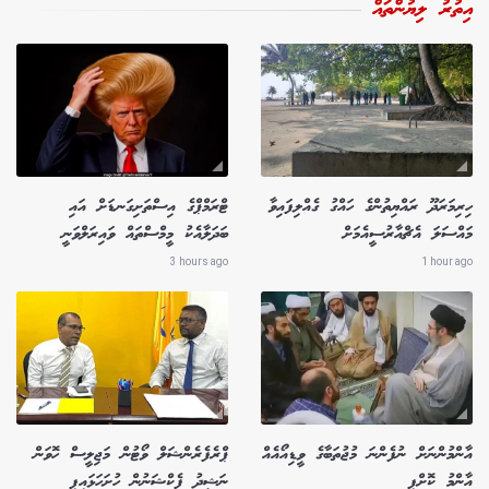
އިތުރު ލިޔުންތައް
ހިރިމަރަދޫ ރައްޔިތުންގެ ހައްގު ގެއްލިފައިވާ
ޓްރަމްޕްގެ އިސްތަށިގަނޑަށް އައި
މައްސަލަ އެޗްއާރުސީއެމަށް
ބަދަލާއެކު މީމްސްތައް ވައިރަލްވަނީ
3 hours ago
1 hour ago
އާންމުންނަށް ނުފެންނަ މުޖުތަބާގެ ވީޑިއޯއެއް
ޕްރެފެރެންޝަލް ވޯޓުން މަޖިލީސް ހޮވަން
އާންމު ކޮށްފި
ނަޝީދު ފެކްޝަނުން ހުށަހަޅައިފި