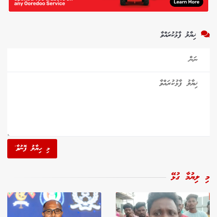
ޚިޔާލު ފާޅުކުރައްވާ
މި ހިޔާލު ފޮނުވާ'
މި ލިޔުމާ ގުޅޭ