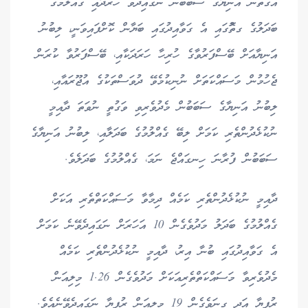
އެގޮތުން އަނިޔާގެ ސަބަބުން ނަގައިދެވޭ ހަރަދާއި ގެއްލުމުގެ
ބަދަލުގެ ގތޮުގައި އެ ގަވާއިދުގައި ބަޔާން ކޮށްފައިވަނީ، ލިބުނު
އަނިޔާއަށް ބޭސްފަރުވާގެ ހުރިހާ ހަރަދަކާއި، ބޭސްފަރުވާ ކުރަން
ޖެހުމުން މަސައްކަތަށް ނުނިކުމެވޭ ދުވަސްތަކުގެ އުޖޫރައާއި،
ލިބުނު އަނިޔާގެ ސަބަބުން މެދުވެރިވި ވަގުތީ ނުވަތަ ދާއިމީ
ނުކުޅެދުންތެރި ކަމަށް ލިބޭ ގެއްލުމުގެ ބަދަލާއި، ލިބުނު އަނިޔާގެ
ސަބަބުން ފުރާނަ ހިނގައްޖެ ނަމަ، ގެއްލުމުގެ ބަދަލެވެ.
ދާއިމީ ނުކުޅެދުންތެރި ކަމެއް ދިމާވާ މަސައްކަތްތެރި އަކަށް
ގެއްލުމުގެ ބަދަލު މަދުވެގެން 10 އަހަރަށް ނަގައިދެވޭނެ ކަމަށް
އެ ގަވާއިދުގައި ބުނާ އިރު، ދާއިމީ ނުކުޅެދުންތެރި ކަމެއް
މެދުވެރިވާ މަސައްކަތްތެރިއަކަށް މަދުވެގެން 1.26 މިލިއަން
ރުފިޔާ އަދި ގިނަވެގެން 19 މިލިއަން ރުފިޔާ ނަގައިދެވޭނެއެވެ.