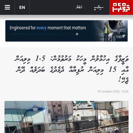
ސިޔާސީ
ހަބަރު
EN
ވަޒީފާގެ އިހުމާލުން މީހަކު މަރުވުމުން: 1.5 މިލިއަން
އާއި 15 މިލިއަން ރުފިޔާއާ ދެމެދުގެ ބަދަލެއް ދޭން
ޖެހޭ!
18 October 2024, 16:38