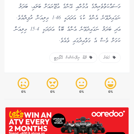
މަސައްކަތްތެރިޔާގެ އުމުރާއި އޭނާގެ އުޖޫރައަށް ބަލައި، ބަދަލު
ނަގައިދެވޭނެ އެންމެ ކުޑަ އަދަދަކީ 1.46 މިލިއަން ރުފިޔާއެވެ.
އަދި ބަދަލު ނަގައިދެވޭނެ އެންމެ ބޮޑު އަދަދަކީ 15.4 މިލިއަން
ކަމަށް ވެސް އެ ގަވާއިދުގައި ވެއެވެ.
ހަބަރު
ލޭބާ ރިލޭޝަންސް އޮތޯރިޓީ
0%
0%
0%
0%