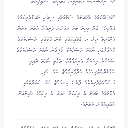
ލޭބާ ރިލޭޝަންސް އޮތޯރިޓީން ގަވާއިދެއް ހަދައިފިއެވެ.
"މަސައްކަތުގެ މާހައުލުގެ ސަލާމަތާއި ސިއްހީ ރައްކާތެރިކަމުގެ
ގަވާއިދު" އަށް މިދިޔަ ބުދަ ދުވަހުން ފެށިގެން އަމަލު ކުރަން
ފަށާފައިވާ އިރު، އެ ގަވާއިދުގައި ބުނާ ގޮތުގައި، މަސައްކަތުގެ
މާހައުލުގައި ނުވަތަ މަސައްކަތާ ގުޅިގެން ނުވަތަ މަސައްކަތުގެ
ސަބަބުން މީހަކަށް އަނިޔާއެއްވެ، ވަގުތީ ނުވަތަ ދާއިމީ
ނުކުޅެދުންތެރިކަމެއް މެދުވެރިވެއްޖެ ނަމަ، އަދި
މަސައްކަތްތެރިއެއްގެ ފުރާނަ ހިނގައްޖެ ނަމަ، ހަރަދުތަކާއި
ގެއްލުމުގެ ބަދަލު އެ މީހަކަށް ނުވަތަ އެ މީހެއްގެ އާއިލާއަށް
ނަގައިދެވޭނެ ކަމަށެވެ.