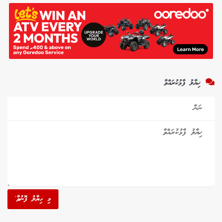
ޚިޔާލު ފާޅުކުރައްވާ
މި ހިޔާލު ފޮނުވާ'