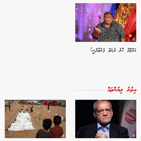
އަމްޖޭގެ ހާލު ދެރަވެ ފަރުވާދެނީ!
އިތުރު ލިޔުންތައް