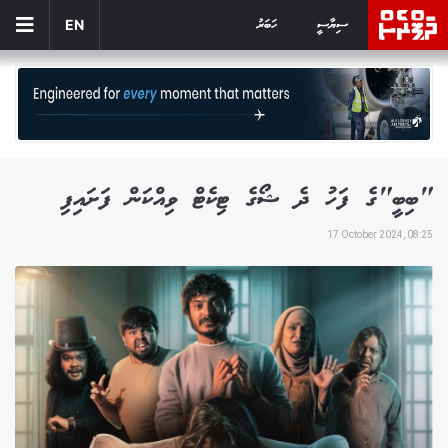
ސިޔާސީ
ހަބަރު
EN
"ބިބީ"ގެ ފަހު ދެ ޝޯގެ ޓިކެޓް ވިއްކަން ފަށައިފި
17 October 2024, 08:25