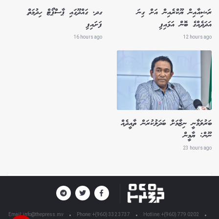
ރަޝިއާއިން ޔޫކްރެއިން އަށް ގިނަ
ގދ. ގައްދޫގައި ޕާސްޕޯޓް ހިދުމަތް
އަދަދެއްގެ ބޮން އަޅައިފި
ފަށައިފި
16 hours ago
12 hours ago
ބަރުލަމާނީ ނިޒާމަށް ބަދަލުކުރަން ތާއީދެއް
ނޫން: ޔާމީން
23 hours ago
Email:
info@thepress.mv
Phone: +(960) 332 3737
Hotline: +(960) 779 0202