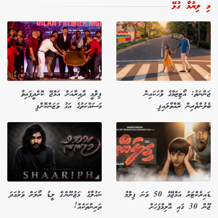
މި ލިޔުމާ ގުޅޭ
ޖަންނަތު: އޯޓިޒަމްގެ ވާހަކައިން
ފިލްމީ ދާއިރާއަށް އަމްޖޭ ކޮށްދީފައިވާ
ބެލުންތެރިން ރޮއްވާލައިފި
މަސައްކަތުގެ އަގު ވަޒަންކޮށްފި
ޑައިރެކްޓަރު އަމްޖޭގެ 50 ވަނަ ފިލްމު
ނަހުލާގެ 'މަޖުނޫން'ގެ ލީޑު ރޯލަށް ވަރުގަދަ
ޖޫން 30 ގައި އޮލިމްޕަހަށް
ތަރިންތަކެއް!