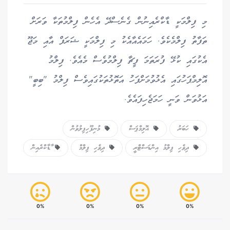
މި ފިލްމަކީ ޑާކްރެއިނުން ގެނެސްދޭ އެހެން ފިލްމުތަކާ ވަރަށް
ތަފާތު ފިލްމެކެވެ. ހަމައެއާއެކު މި ފިލްމަކީ ޝަރަފް އާއި މަޖޫ
އެކުގައި ކުޅޭ ފުރަތަމަ ފީޗާ ފިލްމުވެސް މެއެވެ. ފިލްމު
އޮލިމްޕަހުގައި އެޅުވުމަށްފަހު އަތޮޅުތަކުގައިވެސް ފިލްމު "ބިބީ"
އަޅުވަން ވަނީ ހަމަޖެހިފައެވެ.
ހަބަރު
އޮލިމްޕަސް
މުނިފޫހިފިލުވުން
ދިވެހި ފިލްމު އިންޑަސްޓްރީ
ދިވެހި ފިލްމް
ާޑާކްރެއިން
0%
0%
0%
0%