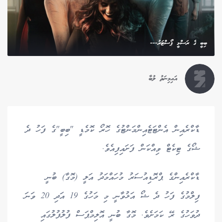
ބިބީ ގެ ރަސްމީ ޕޯސްޓަރު---
އައިމިނަތު ލުބާ
ޑާކްރެއިން އެންޓަޓެއިންމަންޓުގެ ހޮރޯ ކޮމެޑީ "ބިބީ"ގެ ފަހު ދެ
ޝޯގެ ޓިކެޓް ވިއްކަން ފަށައިފިއެވެ.
ޑާކްރެއިންގެ ޕްރޮޑިއުސަރު މުހައްމަދު އަލީ (މޮގާ) ބުނީ
ފިލްމުގެ ފަހު ދެ ޝޯ އަޅުވާނީ މި މަހުގެ 19 އަދި 20 ވަނަ
ދުވަހުގެ ރޭ ކަމަށެވެ. މޮގާ ބުނީ އޮލިމްޕަސް ފުލުފުލުގައި