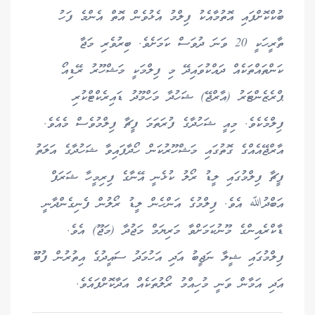
ބުކްކޮށްފައި އޮތުމާއެކު ފިލްމު އެޅުވެން އޮތް އެންމެ ފަހު
ތާރީހަކީ 20 ވަނަ ދުވަސް ކަމަށެވެ. ބިރުވެރި މަޖާ
ކަންތައްތަކެއް ދައްކުވައިދޭ މި ފިލްމަކީ މަޝްހޫރު ރޭޑިއޯ
ޕްރެޒެންޓަރު (އާރްޖޭ) ޝަހުދާ މަހްމޫދު ޑައިރެކްޓްކުރި
ފިލްމެކެވެ. މިއީ ޝަހުދާގެ ފުރަތަމަ ފީޗާ ފިލްމުވެސް މެއެވެ.
އާރްޖޭއެއްގެ ގޮތުގައި މަޝްހޫރުކަން ހޯދާފައިވާ ޝަހުދާގެ އަލަތު
ފީޗާ ފިލްމުގައި ލީޑު ރޯލު ކުޅެނީ އޭނާގެ ފިރިމީހާ ޝަރަފް
އަބްދުﷲ އެވެ. ފިލްމުގެ އަންހެން ލީޑު ރޯލުން ފެނިގެންދާނީ
ޑާކްރެއިންގެ މޫނުކަމަށްވާ މަރިޔަމް މަޖުދާ (މަޖޫ) އެވެ.
ފިލްމުގައި ޝީލާ ނަޖީބު އަދި އަހުމަދު ސައީދުގެ އިތުރުން ފުބޫ
އަދި އަމާން ވަނީ މުހިއްމު ރޯލުތަކެއް އަދާކޮށްފައެވެ.