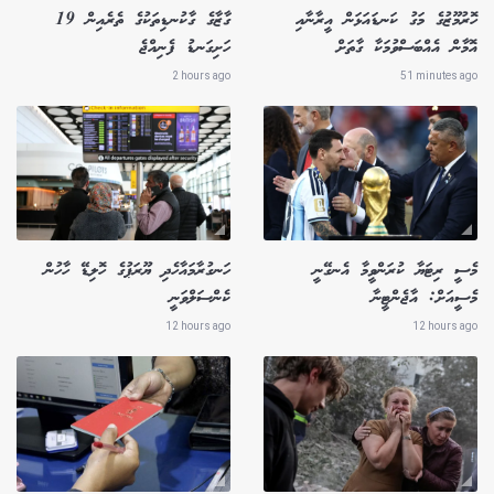
ހޮރުމޫޒުގެ މަގު ކަނޑައަޅަން އީރާނާއި
ގާޒާގެ ގާކުނޑިތަކުގެ ތެރެއިން 19
އޮމާން އެއްބަސްވުމަކާ ގާތަށް
ހަށިގަނޑު ފެނިއްޖެ
2 hours ago
51 minutes ago
މެސީ ރިޓަޔާ ކުރަންވީމާ އެނގޭނީ
ހަނގުރާމައާހެދި ޔޫރަޕުގެ ހޮލިޑޭ ހާހުން
މެސީއަށް: އާޖެންޓީނާ
ކެންސަލްވަނީ
12 hours ago
12 hours ago