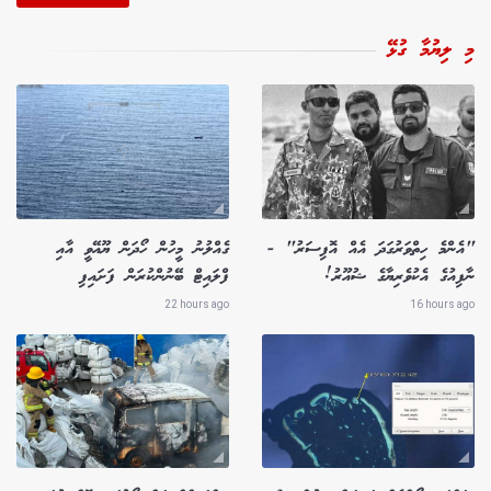
މި ލިޔުމާ ގުޅޭ
"އެންމެ ހިތްވަރުގަދަ އެއް އޮފިސަރު" -
ގެއްލުނު މީހުން ހޯދަން ޔޫއޭވީ އާއި
ނާފިއުގެ އެކުވެރިޔާގެ ޝުއޫރު!
ފްލައިޓް ބޭނުންކުރަން ފަށައިފި
22 hours ago
16 hours ago