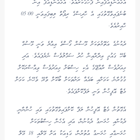
އެމްއެންޑީއެފްއިން ފާހަގަކުރެއެވެ. އެމްއެންޑީއެފް އިން
ބުނެފައިވާގޮތުގައި އެ ހާދިސާގެ ރިޕޯތް ލިބިފައިވަނީ 05:00
ހާއިރުއެވެ.
ދެކުނުގެ އަތޮޅުތަކަށް މޫސުން ގޯސްވެ އިއްޔެ ވަނީ މޫސުމާ
ބެހޭ ގައުމީ އިދާރާއިން ހުދު ސަމާލުވެސް ނެރެފައެވެ. އަދި
މިއަދުވެސް ރާއްޖޭގެ އެކި ހިސާބަށް މިއަދުވެސް ވިއްސާރަކޮށް
ގުގުރާނެ ކަމަށާއި ބައެއް ރަށްތަކަށް ބޯކޮށް ވާރޭ ވެހޭނެ ކަމަށް
މެޓް އޮފީހުން ވަނީ ލަފާކޮށްފައެވެ.
އެގޮތުން މެޓް އޮފީހުން ލަފާ ކޮށްފައިވާގޮތުގައި ވައި ހުންނާނީ
ދެކުނާއި ހުޅަނގު ދެކުނުން، އަދި އެހެން ހިސާބުތަކަށް
ހުޅަނގާއި ހުޅަނގު އުތުރުން، ގަޑިއަކު އަށް މޭލާއި 18 މޭލާ