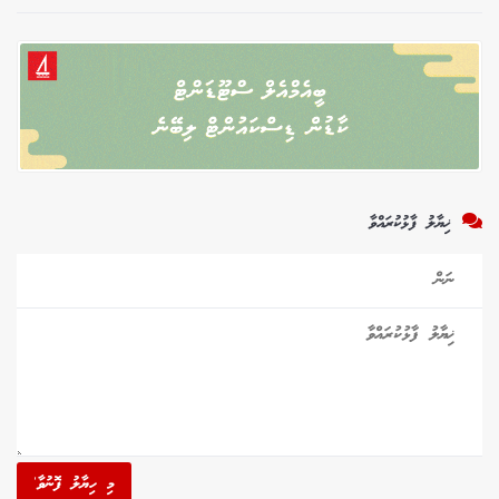
ޚިޔާލު ފާޅުކުރައްވާ
މި ހިޔާލު ފޮނުވާ'