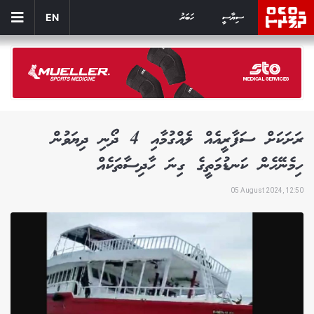
ސިޔާސީ
ހަބަރު
EN
ރަށަކަށް ސަފާރީއެއް ލެއްގުމާއި 4 ދޯނި ދިޔަވުން
ހިމެނޭހެން ކަނޑުމަތީގެ ގިނަ ހާދިސާތަކެއް
05 August 2024, 12:50