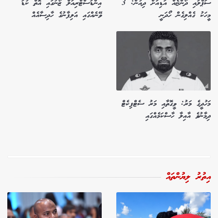
ސަޕްލައި ދޯންޏެއް އަޑިއަށް ދިއުން: 3
އިންޑަސްޓްރިއަލް ޒޯނުގައި އޮތް ކުޑަ
މީހަކު ގެއްލިގެން ހޯދަނީ
ވޭނެއްގައި އަލިފާނުގެ ހާދިސާއެއް
މަހުދީގެ މަރު: ވީގޮތާއި މަރު ސެޓްފިކެޓް
ދިމާނުވެ އާއިލާ ހާސްކަމެއްގައި
އިތުރު ލިޔުންތައް