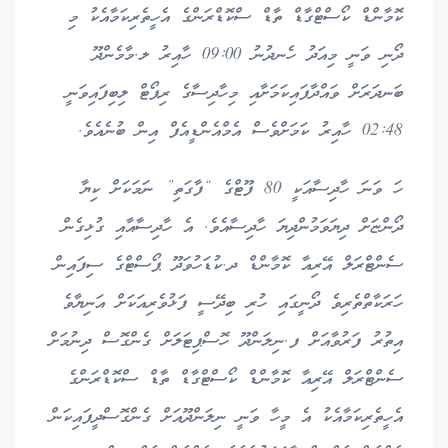
ކޮމާންޑް ކޯސްޓްގާޑް ތާޑް ސްކޮޑްރަންގެ އެހީތެރިކަމާއެކު މި
ދޯނި ވަނީ މިއަދު ހެނދުނު 09:00 ހާއިރު ލ.މާމެންދޫ
ބަނދަރަށް ވައްދާފައިކަމަށާއި މިހާދިސާގެ ރިޕޯޓް ލިބިފައިވަނީ
02:48 ހާއިރު ކަމަށްވެސް އެމްއެންޑީއެފް އިން ބުނެއެވެ.
ހަ ވަނަ ހާދިސާއަކީ 80 ފޫޓްގެ “ފާގަތި” ނަމަކަށް ކިޔާ
ދޯންޏަށް ދިޔަވަމުންދިޔަ ހާދިސާއެވެ. އެ ހާދިސާއާއި ގުޅިގެން
ސެންޓްރަލް އޭރިއާ ކޮމާންޑް ދ.ކުޑަހުވަދޫ ޕޯސްޓްގެ ސިފައިން
ހަރަކާތްތެރިވެ ދޯނީގައި ހުރި ބިދޭސީ ފަޅުވެރިއަކަށް އަނިޔާވެ
އިތުރު ފަރުވާއަށް ފ.ނިލަންދޫ ހޮސްޕިޓަލަށް ގެންގޮސް ދިނުމަށް
ސެންޓްރަލް އޭރިއާ ކޮމާންޑް ކޯސްޓްގާޑް ތާޑް ސްކޮޑްރަންގެ
އެހީތެރިކަމާއެކު އެ މީހާ ވަނީ ނިލަންދޫއަށް ގެންގޮސްދީފައިކަން