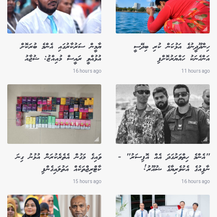
ހިންދޫދީނުގެ އަޅުކަން ކުރި ބިދޭސީ
ޔާމީން ސަރުކާރުގައި އެންމެ ބުރަކޮށް
އަންހެނަކު ހައްޔަރުކޮށްފި
އުޅުއްވީ ރައީސް މުއިއްޒު: ޝުޖާއު
16 hours ago
11 hours ago
"އެންމެ ހިތްވަރުގަދަ އެއް އޮފިސަރު" -
ވައިގެ މަގުން އެތެރެކުރަން އުޅުނު ގިނަ
ނާފިއުގެ އެކުވެރިޔާގެ ޝުއޫރު!
ކާޓްރިޖްތަކެއް އަތުލައިގެންފި
15 hours ago
16 hours ago