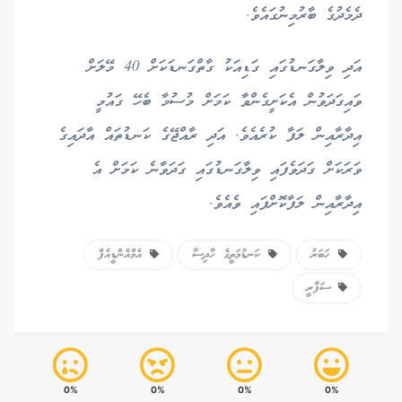
ދެމެދުގެ ބާރުމިނުގައެވެ.
އަދި ވިލާގަނޑުގައި ގަޑިއަކު ގާތްގަނޑަކަށް 40 މޭލަށް
ވައިގަދަވުން އެކަށީގެންވާ ކަމަށް މުސުމާ ބެހޭ ގައުމީ
އިދާރާއިން ލަފާ ކުރެއެވެ. އަދި ރާއްޖޭގެ ކަނޑުތައް އާދައިގެ
ވަރަކަށް ގަދަވެފައި ވިލާގަނޑުގައި ގަދަވާނެ ކަމަށް އެ
އިދާރާއިން ލަފާކޮށްފައި ވެއެވެ.
ހަބަރު
ކަނޑުމަތީގެ ހާދިސާ
އެމްއެންޑީއެފް
ސަފާރީ
0%
0%
0%
0%