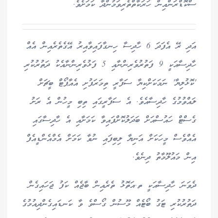
ސްކޮޑްރަންއިން ހަރަކާތްތެރިވަމުންދާ ކަމަށެވެ.
އަދި ރޭ އެފަދަ 6 ހާދިސާ ހިނގާފައިވާއިރު އޭގެތެރެއިން އެއް
ހާދިސާއަކީ 9 ފަތުރުވެރިންނާއި 5 ފަޅުވެރިންނާއެކު ދަތުރުކުރި
'ކޮޅުލިޔާ' ނަމަކަށްކިޔާ ސަފާރީ ތިމަރަފުށި އެއާޕޯޓް ބީޗަށް
ލައްވުމުގެ ހާދިސާއެވެ. އެ ސަފާރީގައި ތިބި މީހުން އެ ރަށު
ގެސްޓް ހައުސްއަށް ބަދަލުކޮށްފައިވާ ކަމަށާއި އެ ހާދިސާގައި
އެއްވެސް މީހަކަށް އަނިޔާ ލިބިފައި ނުވާ ކަމަށް އެމްއެންޑީއެފް
އިން މައުލޫމާތު ދިނެވެ.
ދެވަނަ ހާދިސާއަކީ ތ.އަތޮޅު ތެރެއިން ބާޖެއް ކަފު ޖަހައިގެން
ދަތުރުކުރި ޓަގު ބޯޓެއް މޫސުން ގޯސްވެ ވާ ކަނޑައިގެންދިއުމުގެ