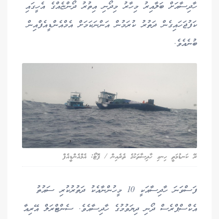
ހާދިސާއަށް ބަލާއިރު މިހާރު މިދޯނި އިތުރު ދޯންޏެއްގެ އެހީގައި
ކަފުޖަހައިގެން ދަތުރު ކުރަމުން އަންނަކަމަށް އެމްއެންޑީއެފްއިން
ބުނެއެވެ.
ރޭ ކަނޑުމަތީ ހިނގި ހާދިސާތަކުގެ ތެރެއިން / ފޮޓޯ: އެމްއެންޑީއެފް
ފަސްވަނަ ހާދިސާއަކީ 10 މީހުންނާއެކު ދަތުރުކުރި ސައުތު
އެކްސްޕްރެސް ދޯނި ދިޔަވުމުގެ ހާދިސާއެވެ. ސެންޓްރަލް އޭރިއާ