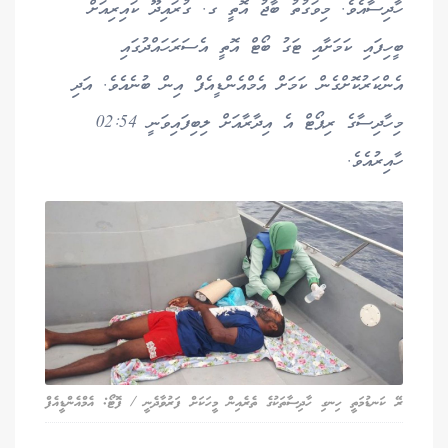
ހާދިސާއެވެ. މިވަގުތު ބާޖު އޮތީ ގ. ގުރައިދޫ ކައިރިއަށް
ބީހިފައި ކަމަށާއި ޓަގު ބޯޓް އޮތީ އެސަރަހައްދުގައި
އެންކަރުކޮށްގެން ކަމަށް އެމްއެންޑީއެފް އިން ބުނެއެވެ. އަދި
މިހާދިސާގެ ރިޕޯޓް އެ އިދާރާއަށް ލިބިފައިވަނީ 02:54
ހާއިރުއެވެ.
ރޭ ކަނޑުމަތީ ހިނގި ހާދިސާތަކުގެ ތެރެއިން މީހަކަށް ފަރުވާދެނީ / ފޮޓޯ: އެމްއެންޑީއެފް