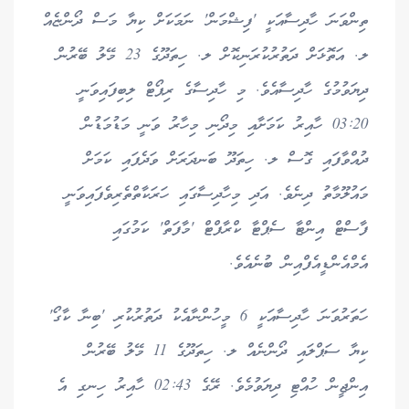
ތިންވަނަ ހާދިސާއަކީ 'ފިޝްމަން' ނަމަކަށް ކިޔާ މަސް ދޯންޏެއް
ލ. އަތޮޅަށް ދަތުރުކުރަނިކޮށް ލ. ހިތަދޫގެ 23 މޭލު ބޭރުން
ދިޔަވުމުގެ ހާދިސާއެވެ. މި ހާދިސާގެ ރިޕޯޓް ލިބިފައިވަނީ
03:20 ހާއިރު ކަމަށާއި މިދޯނި މިހާރު ވަނީ މަޑުމަޑުން
ދުއްވާފައި ގޮސް ލ. ހިތަދޫ ބަނދަރަށް ވަދެފައި ކަމަށް
މައުލޫމާތު ދިނެވެ. އަދި މިހާދިސާގައި ހަރަކާތްތެރިވެފައިވަނީ
ފާސްޓް އިންޓާ ސެޕްޓާ ކްރާފްޓް 'މާފަތް' ކަމުގައި
އެމްއެންޑީއެފްއިން ބުނެއެވެ.
ހަތަރުވަނަ ހާދިސާއަކީ 6 މީހުންނާއެކު ދަތުރުކުރި 'ބިނާ ކާގޯ'
ކިޔާ ސަޕްލައި ދޯންނެއް ލ. ހިތަދޫގެ 11 މޭލު ބޭރުން
އިންޖީން ހުއްޓި ދިޔަވުމެވެ. ރޭގެ 02:43 ހާއިރު ހިނގި އެ