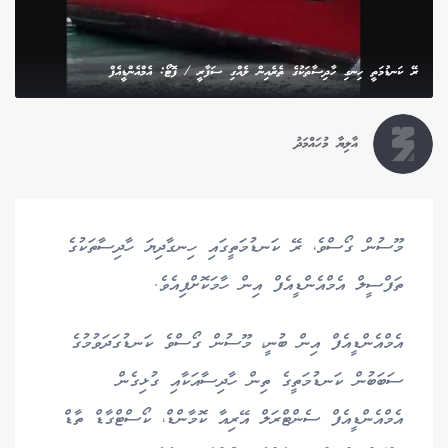
ރޭ ކަނޑުމަތީ ހިނގި ހާދިސާތަކުގެ ތެރެއިން ލެއްގި ސަފާރީ / ފޮޓޯ: އެމްއެންޑީއެފް
އާލިޔާ މުހައްމަދު
މޫސުން ގޯސްވެ، ރޭ ކަނޑުމަތީގައި ހިނގާދިޔަ ހާދިސާތަކުގެ
ތަފްސީލް އެމްއެންޑީއެފް އިން ހާމަކޮށްފިއެވެ.
އެމްއެންޑީއެފް އިން ބުނީ، މޫސުން ގޯސްވެ ކަނޑުގަދަވުމުގެ
ސަބަބުން ކަނޑުމަތީގެ ތިން ހާދިސާއަކާއި ގުޅިގެން
އެމްއެންޑީއެފް ސެންޓްރަލް އޭރިއާ ކޮމާންޑް، ކޯސްޓްގާޑް ތާޑް