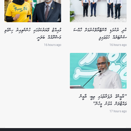
ކުދި ރުކުމަޑި ކޮންޓްރޯލްކުރުމަށް ހާއްސަ
މުއިއްޒު މޭޔަރުކަމުގައި ހުންނެވިއިރު ހިންގެވި
ސެންޓަރެއް ހުޅުވައިފި
މަޝްރޫއެއް ބަލަނީ
16 hours ago
16 hours ago
"ޔާމީންގެ ދެފަރާތުގައި ތިބީ، ޔާމީން
ވައްޓާލަން އުޅުނު މީހުން"
17 hours ago