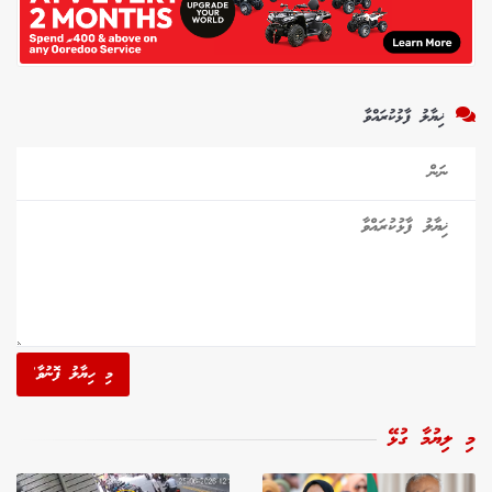
ޚިޔާލު ފާޅުކުރައްވާ
މި ހިޔާލު ފޮނުވާ'
މި ލިޔުމާ ގުޅޭ