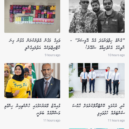
"އެންމެ ހިތްވަރުގަދަ އެއް އޮފިސަރު" -
ވައިގެ މަގުން އެތެރެކުރަން އުޅުނު ގިނަ
ނާފިއުގެ އެކުވެރިޔާގެ ޝުއޫރު!
ކާޓްރިޖްތަކެއް އަތުލައިގެންފި
9 hours ago
10 hours ago
ކުދި ރުކުމަޑި ކޮންޓްރޯލްކުރުމަށް ހާއްސަ
މުއިއްޒު މޭޔަރުކަމުގައި ހުންނެވިއިރު ހިންގެވި
ސެންޓަރެއް ހުޅުވައިފި
މަޝްރޫއެއް ބަލަނީ
11 hours ago
11 hours ago