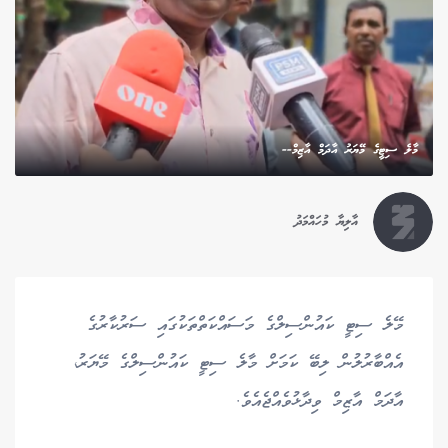
މާލެ ސިޓީގެ މޭޔަރު އާދަމް އާޒިމް--
އާލިޔާ މުހައްމަދު
މޭލެ ސިޓީ ކައުންސިލްގެ މަސައްކަތްތަކުގައި ސަރުކާރުގެ
އެއްބާރުލުން ލިބޭ ކަމަށް މާލެ ސިޓީ ކައުންސިލްގެ މޭޔަރު،
އާދަމް އާޒިމް ވިދާޅުވެއްޖެއެވެ.