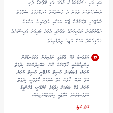
އަދި ވަކި ސަރުކާރަކުން ނުވަތަ ވަކި ބޭފުޅަކު ފެށި
މަސައްކަތަކަށް ވުމުން އެ މަސައްކަތް ހުއްޓާލުމުގެ ސަގާފަތް
ރާއްޖޭގައި ދޫކޮށްލާން ޖެހޭ ކަމަށާއި އެފަދައިން ކަންކަން
ހުއްޓާލުމުން ރައްޔިތުންގެ ވަގުތާއި އެތައް ބައިވަރު ފައިސާތަކެއް
ގެއްލިގެންދާ ކަމަށް އާޒިމް ވިދާޅުވިއެވެ.
އަޅުގަނޑު ދެކޭ ގޮތުގައި ރައްޔިތުން އަޅުގަނޑުމެން
އިންތިހާބުކުރީ ކޯޅޭކަށެއް ނޫން، ރައްޔިތުންނަށް ޚިދުމަތް
ކުރަން. އެބަޔަކަށް ހާސިލް ކުރެވޭނީ ހާސިލް ކުރަން
އުޅޭ ކަމެއް، ކޯޅެން އުޅޭ ބަޔަކަށް ކޯޅެވޭނީ، ޚިދުމަތް
ކުރަން އުޅޭ ބަޔަކަށް ޚިދުމަތް ކުރެވޭނީ. އެހެންވީމާ
އަޅުގަނޑުމެންގެ އަމާޒަކީ ހިދުމަތްކޮށްދިނުންް.
އާދަމް އާޒިމް