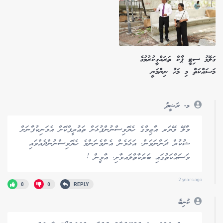
ގަލޮޅު ސިޓީ ޕާކް ތަރައްގީކުރުމުގެ
މަސައްކަތް މި މަހު ނިންމަނީ
މ. ރަޝީދު
މާލޭ މޭޔަރ އާޒިމްގެ ހެޔޮވިސްނުންފުޅަށް ތަޢުރީފްކޮށް އެމަނިކުފާނަށް
ޝުކުރް ދަންނަވަން. އަޅަމެން އެންމެނަންމެ ހެޔޮވިސްނުންދެއްވައި
މަސައްކަތުގައި ބަރަކާތްލައވާށި. އާމީން !
2 years ago
0
0
REPLY
ކުނިބެ