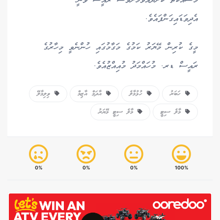
މަސައްކަތް ކޮށްދެއްވުމަށްވެސް ރައީސް ވަނީ
އެދިވަޑައިގަންފައެވެ.
މީގެ ކުރިން މޭޔަރު ކަމުގެ މަގާމުގައި ހުންނެވީ މިހާރުގެ
ރައީސް ޑރ. މުހައްމަދު މުއިއްޒުއެވެ.
ހަބަރު
ހުޅުމާލެ
އާދަމް އާޒިމް
ވިލިމާލޭ
މާލެ ސިޓީ
މާލެ ސިޓީ މޭޔަރު
0%
0%
0%
100%