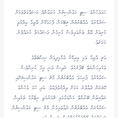
ހަމައެހެންމެ ސިޓީ ކައުންސިލުން ކުރަމުންދާ މަސައްކަތްތަކަށް
ސަރުކާރުގެ އެއްބާރުލުން ލިބޭކަން ފާހަގަކޮށް އާޒިމް ވިދާޅުވީ
ކުރިއަށް އޮތް ތަނުގައިވެސް ގުޅިގެން މަސައްކަތް ކުރައްވާނެ
ކަމަށެވެ.
އަލީ އާޒިމް އަކީ އިދިކޮޅު އެމްޑީޕީއަށް ނިސްބަތްވެ
ވަޑައިގަންނަވާ ބޭފުޅެކެވެ. ރައީސް ވަނީ މީގެ ކުރިންވެސް
ސަރުކާރުގެ ފުރިހަމަ އެއްބާރުލުން މާލެ ސިޓީ ކައުންސިލަށާއި
މޭޔަރަށް ދެއްވާނެ ކަމަށް ވިދާޅުވެފައެވެ. އަދި ހަަމަ އެހެންމެ
ރައްޔިތުން ބޭނުންވާ ކަންކަމުގައި ލާމަރުކަޒީ ނިޒާމުގެ ތެރެއިން
ސަރުކާރަށް އެއްބާރުލުން ދެއްވައިގެން މާލެ ސިޓީ ކައުންސިލުން