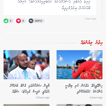
މިއިޒު ފެއްޓެވި ގަސްޕްރޮގްރާމް ހުއްޓާލީކީއްވެގެންތޯ؟ ކާލިލެއް
ބޮޑުކަމުން ބިރުފުލުހީވީތޯ.
2 years ago
0
0
REPLY
އިތުރު ލިޔުންތައް
ހިންދޫދީނުގެ އަޅުކަން ކުރި ބިދޭސީ
ޔާމީން ސަރުކާރުގައި އެންމެ ބުރަކޮށް
އަންހެނަކު ހައްޔަރުކޮށްފި
އުޅުއްވީ ރައީސް މުއިއްޒު: ޝުޖާއު
10 hours ago
6 hours ago