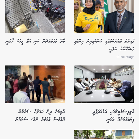
މުއިއްޒު މޭޔަރުކަމުގައި ހުންނެވިއިރު ހިންގެވި
މާލޭ މަގުމައްޗަށް ކުނި އަޅާ މީހަކު ހޯދަނީ
މަޝްރޫއެއް ބަލަނީ
11 hours ago
އާޓިފިޝަލްބީޗުގައި އަޑުގަދަވާތީ
އާޒިމަށް ދިން ހަމަލާއާ ސަރުކާރާ
ފިޔަވަޅުތަކެއް އަޅަނީ
އެެއްވެސް ގުޅުމެއް ނެތް: ސަރުކާރު