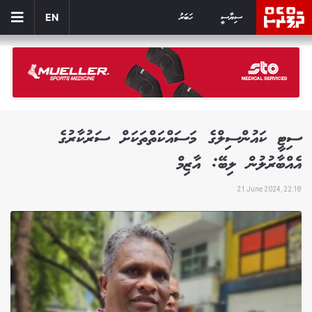
ސިޔާސީ
ހަބަރު
EN
ސިޓީ ކައުންސިލްގެ މަސައްކަތްތަކަށް ސަރުކާރުގެ
އެއްބާރުލުން ލިބޭ: އާޒިމް
21 June 2024, 22:18