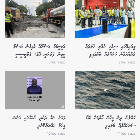
ވީއައިއޭގައި ސިއްހީ ކުއްލި ހާލަތައް
އަމީނީމަގު މަޝްރޫއާ ގުޅިގެން އަސްލު
ތައްޔާރުވާން ހަރަކާތެއް ބާއްވައިފި
ޓީވީން ފަތުރަނީ ދޮގު: އެމްޓީސީސީ
5 hours ago
2 hours ago
ގެއްލުނު ތިން މީހުން ހޯދުމަށް ބޮޑު
ވަގަށް ނަގާ ތަކެތި ނުއަގުގައި ގަންނަ
ސަރަހައްދެއް ބަލައިފި
މީހަކު ހައްޔަރުކޮށްފި
12 hours ago
11 hours ago