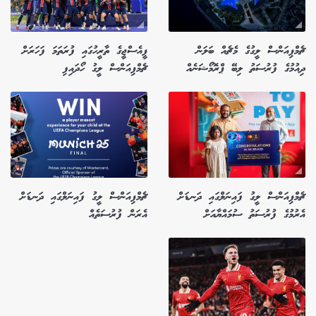
ޗެމްޕިއަންސް ލީގުގެ މެޗެއް ބަލަން
ޕީއެސްޖީގެ ތާރީހުގައި ފުރަތަމަ ފަހަރަށް
ދިއުމުގެ ފުރުސަތު ލިބޭ ޕްރޮމޯޝަނެއް
ޗެމްޕިއަންސް ލީގު ހޯދައިފި
ޗެމްޕިއަންސް ލީގު ފައިނަލްގައި ދަނޑަށް
ޗެމްޕިއަންސް ލީގު ފައިނަލްގައި ދަނޑަށް
އެރުމުގެ ފުރުސަތު ސުމައްޔާއަށް
އެރަން ފުރުސަތެއް