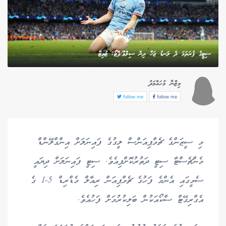
ސިޓީގެ ފުރަތަމަ ދެ ލަނޑު ޖަހާ ދިން ސިލްވާ/ފޮޓޯ: ޓުވިޓާ
މިޒްނާ މުހައްމަދު
follow me
follow me
މި ސީޒަންގެ ޗެމްޕިއަންސް ލީގުގެ ފައިނަލަށް އިންގްލޭންޑް
މެންޗެސްޓާ ސިޓީ ދަތުރުކޮށްފިއެވެ. ސިޓީ ފައިނަލަށް ދިޔައީ
ސެމީގައި އެންމެ ފަހުގެ ޗެމްޕިއަން ރިއާލް މެޑްރިޑް 5-1 ގެ
އެގްރިގޭޓް ސްކޯއަކުން ބަލިކުރުމަށް ފަހުއެވެ.