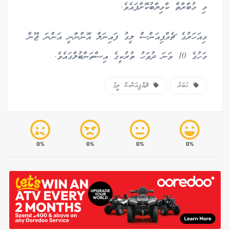
މި މުބާރާތް ކާމިޔާބުކޮށްފައެވެ.
މިއަހަރުގެ ޗެމްޕިއަންސް ލީގު ފައިނަލް އޮންނާނީ އަންނަ ޖޫން
މަހުގެ 10 ވަނަ ދުވަހު ތުރުކީގެ އިސްތަންބުލްގައެވެ.
ހަބަރު
ޗެމްޕިއަންސް ލީގު
0%
0%
0%
0%