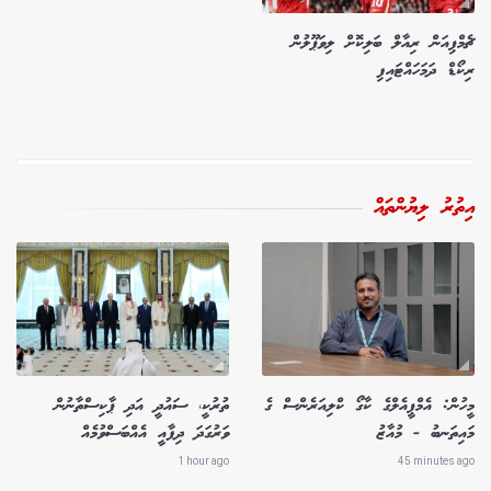
ޗެމްޕިއަން ރިއާލް ބަލިކޮށް ލިވަޕޫލުން
ރިކޯޑް ދަމަހައްޓައިފި
އިތުރު ލިޔުންތައް
މީހުން: އެމްޕީއެލްގެ ކާގޯ ކްލިއަރެންސް ގެ
ތުރުކީ، ސައުދީ އަދި ޕާކިސްތާނުން
މައިތަނބު - މުއާޒު
ވަރުގަދަ ދިފާއީ އެއްބަސްވުމެއް
1 hour ago
45 minutes ago