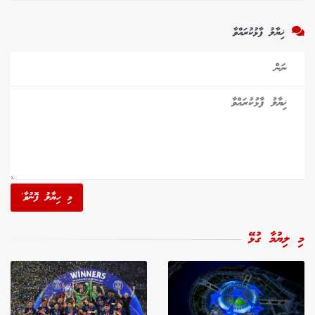
ޚިޔާލު ފާޅުކުރައްވާ
މި ހިޔާލު ފޮނުވާ'
މި ލިޔުމާ ގުޅޭ