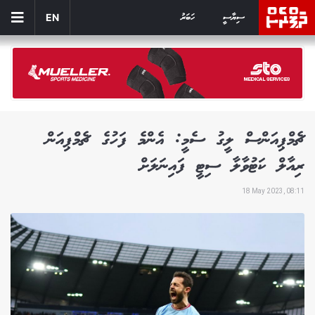
ސިޔާސީ
ހަބަރު
EN
ޗެމްޕިއަންސް ލީގު ސެމީ: އެންމެ ފަހުގެ ޗެމްޕިއަން
ރިއާލް ކަޓުވާލާ ސިޓީ ފައިނަލަށް
18 May 2023, 08:11