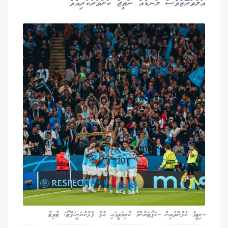
އަލްވަރޭޒްވެސް ލަނޑެއް ނަތީޖާ ކަށަވަރުކުރިއެވެ.
ސިޓީގެ ކުޅުންތެރިން ސަޕޯޓަރުންގެ ކުރިމަތީގައި އުފާ ފާޅުކުރަނީ/ފޮޓޯ: ޓުވިޓާ