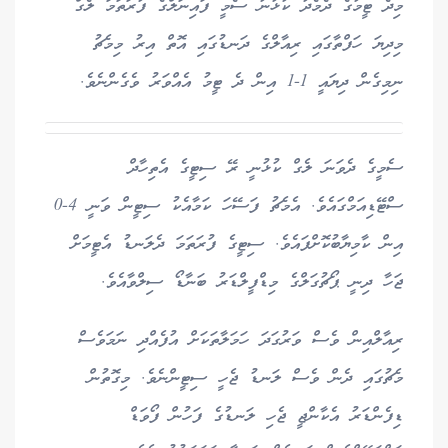
މިދެ ޓީމުގެ ދެމެދު ކުޅުނު ސެމީ ފައިނަލްގެ ފުރަތަމަ ލެގް
މިދިޔަ ހަފްތާގައި ރިއާލްގެ ދަނޑުގައި އޮތް އިރު މިމެޗު
ނިމިގެން ދިޔައީ 1-1 އިން ދެ ޓީމު އެއްވަރު ވެގެންނެވެ.
ސެމީގެ ދެވަނަ ލެގް ކުޅުނީ ރޭ ސިޓީގެ އެތިހާދް
ސްޓޭޑިއަމްގައެވެ. އެމެޗު ފަސޭހަ ކަމާއެކު ސިޓީން ވަނީ 4-0
އިން ކާމިޔާބުކޮށްފައެވެ. ސިޓީގެ ފުރަތަމަ ދެލަނޑު އެޓީމަށް
ޖަހާ ދިނީ ޕޯޗުގަލްގެ މިޑްފީލްޑަރު ބަނާޑޯ ސިލްވާއެވެ.
ރިއާލްއިން ވެސް ވަރުގަދަ ހަމަލާތަކަށް އުފެއްދި ނަމަވެސް
މެޗުގައި ދެން ވެސް ލަނޑު ޖެހީ ސިޓީންނެވެ. މިގޮތުން
ޑިފެންޑަރު އެކާންޖީ ޖެހި ލަނޑުގެ ފަހުން ފޯވަޑް