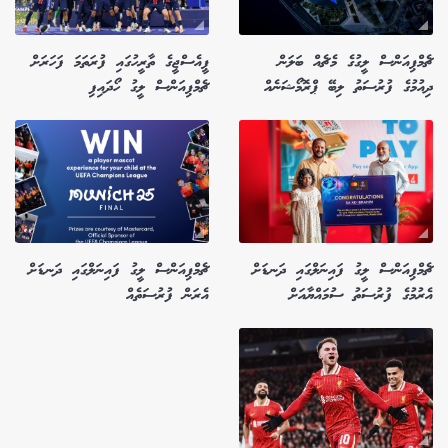
ޗެމްޕިއަންސް ލީގުގެ މެޗެއް ބަލަން
ޕީއެސްޖީގެ ތާރީހުގައި ފުރަތަމަ ފަހަރަށް
ދިއުމުގެ ފުރުސަތު ލިބޭ ޕްރޮމޯޝަނެއް
ޗެމްޕިއަންސް ލީގު ހޯދައިފި
ޗެމްޕިއަންސް ލީގު ފައިނަލްގައި ދަނޑަށް
ޗެމްޕިއަންސް ލީގު ފައިނަލްގައި ދަނޑަށް
އެރުމުގެ ފުރުސަތު ސުމައްޔާއަށް
އެރަން ފުރުސަތެއް