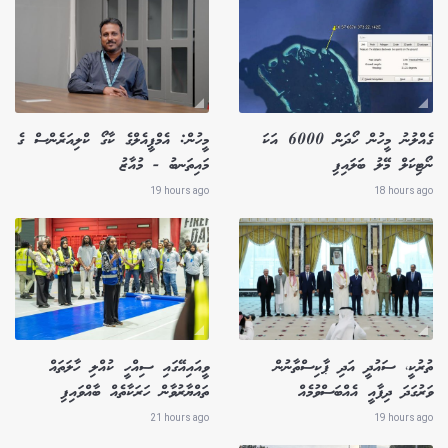
ގެއްލުނު މީހުން ހޯދަން 6000 އަކަ
މީހުން: އެމްޕީއެލްގެ ކާގޯ ކްލިއަރެންސް ގެ
ނޯޓިކަލް މޭލު ބަލައިފި
މައިތަނބު - މުއާޒު
19 hours ago
18 hours ago
ތުރުކީ، ސައުދީ އަދި ޕާކިސްތާނުން
ވީއައިއޭގައި ސިއްހީ ކުއްލި ހާލަތައް
ވަރުގަދަ ދިފާއީ އެއްބަސްވުމެއް
ތައްޔާރުވާން ހަރަކާތެއް ބާއްވައިފި
21 hours ago
19 hours ago