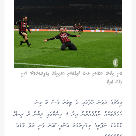
އޭސީ މިލާންގެ ހަމައެކަނި ލަނޑު ކާމިޔާބުކުރި އަލްޖިރީއާގެ މިޑްފީލްޑަރު/ފޮޓޯ: އޭސީ
މިލާން ޓުވިޓާ
މިމެޗުގެ ދެވަނަ ހާފްގައި ދެ ޓީމަށް ވެސް މާ ގިނަ
ހަމަލާތަކެއް ނުއުފެއްދުނު އިރު 4 މިނެޓްގައި ލިބުނު ދެ ރީނދޫ
ކާޑާއެކު ނަޕޮލީގެ މިޑްފީލްޑަރު އަންގީސާއަށް ވަނީ ރަތް ކާޑެއް