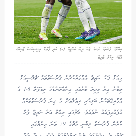
ރިއާލްގެ ފުރަތަމަ ލަނޑު ޖަހާ ދިން ބެންޒީމާ (ކ) އަދި ފޯވަޑް ވިނީސިއަސް ޖޫނިޔާ/
ފޮޓޯ: ރިއާލް ޓުވިޓާ
މިއަށް ފަހު ނަތީޖާ އެއްވަރުކުރާނެ ފުރުސަތުތައް ޗެލްސީއަށް
ލިބުނު އިރު މިދިޔަ ބުރުގައި އިންގްލޭންޑްގެ ލިވަޕޫލް 6-1 ގެ
އެގްރިގޭޓަކުން ބަލިކުރި ރިއާލްއަށް މާ ގިނަ ފުރުސަތުތަކެއް
އުފެއްދިފައެއް ނުވެއެވެ. މެޗުގައި ރިއާލް އަށް ނަތީޖާ ފުޅާ
ކުރާނެ ފުރުސަތު ލިބުނީ މެޗުގެ 59 ވަނަ މިނެޓްގައި
ޗެލްސީގެ ޑިފެންޑަރު ބެން ޗިލްވެލްއަށް ދެއްކި ސީދާ ރަތް