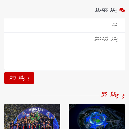
ޚިޔާލު ފާޅުކުރައްވާ
މި ހިޔާލު ފޮނުވާ'
މި ލިޔުމާ ގުޅޭ