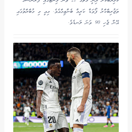
ކާމިޔާބުކޮށް ދިނީ މެޗުގެ 21 ވަނަ މިނެޓްގައި ފްރާންސްގެ
ތަޖުރިބާކާރު ފޯވަޑް ކަރީމް ބެންޒިމާއެވެ. މިއީ މި މުބާރާތުގައި
އޭނާ ޖެހި 90 ވަނަ ލަނޑެވެ.