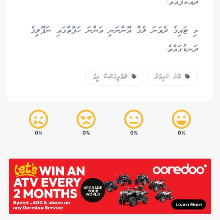
ދައްކާފައެވެ.
މި ޓައިގެ ދެވަނަ ލެގް އޮންނަނީ އަންނަ ހަފާތްގައި ނަޕޮލީގެ
ދަނޑުގައެވެ.
ބޭރު ކުޅިވަރު
ޗެމްޕިއަންސް ލީގު
0%
0%
0%
0%