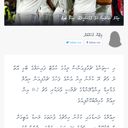
ރިއާލް ކުޅުންތެރިން އުފާ ފާޅުކުރަނީ/ފޮޓޯ: ރިއާލް ޓުވިޓާ
މިޒްނާ މުހައްމަދު
follow me
follow me
މި ސީޒަންގެ ޗެމްޕިއަންސް ލީގުގެ ކުއާޓާ ފައިނަލްގެ ބާކީ އޮތް
ދެ މެޗު ރޭ ކުޅުނު އިރު އެންމެ ފަހުގެ ޗެމްޕިއަން ރިއާލް
މެޑްރިޑާ އިންގްލޭންޑްގެ ޗެލްސީ ވާދަކުރި މެޗު 2-0 އިން
ރިއާލް ކާމިޔާބުކޮށްފިއެވެ.
ރިއާލްގެ ދަނޑުގައި ކުޅުނު މިމެޗުގެ ފުރަތަމަ ލަނޑު އެޓީމަށް