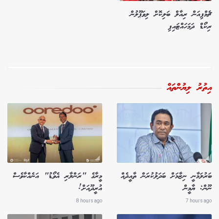
ޗެމްޕިއަން ރިއާލް ބަލިކޮށް ލިވަޕޫލުން
ރިކޯޑް ދަމަހައްޓައިފި
އިތުރު ލިޔުންތައް
ބަރުލަމާނީ ނިޒާމަށް ބަދަލުކުރަން ތާއީދެއް
މީރާގެ "ރަންލާރި އެވޯޑު" އަނެއްކާވެސް
ނޫން: ޔާމީން
އުރީދޫއަށް!
8 hours ago
7 hours ago