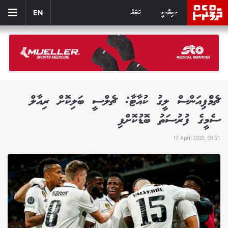
ސިޔާސީ
ހަބަރު
EN
ޗެމްްޕިއަންސް ލީގު ކުއާޓާ: ޗެލްސީ ބަލިކޮށް ރިއާލް
ސެމީގެ ފުރުސަތު ބޮޑުކޮށްފި
13 April 2023, 09:51