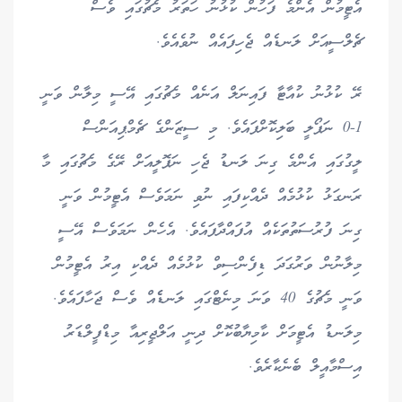
އެޓީމުން އެންމެ ފަހުން ކުޅުނު ހަތަރު މެޗުގައި ވެސް
ޗެލްސީއަށް ލަނޑެއް ޖެހިފައެއް ނުވެއެވެ.
ރޭ ކުޅުނު ކުއާޓާ ފައިނަލް އަނެއް މެޗުގައި އޭސީ މިލާން ވަނީ
1-0 ނަޕޯލީ ބަލިކޮށްފައެވެ. މި ސީޒަންގެ ޗެމްޕިއަންސް
ލީގުގައި އެންމެ ގިނަ ލަނޑު ޖެހި ނަޕޮލީއަށް ރޭގެ މެޗުގައި މާ
ރަނގަޅު ކުޅުމެއް ދެއްކިފައި ނުވި ނަމަވެސް އެޓީމުން ވަނީ
ގިނަ ފުރުސަތުތަކެއް އުފައްދާފައެވެ. އެހެން ނަމަވެސް އޭސީ
މިލާނުން ވަރުގަދަ ޑިފެންސިވް ކުޅުމެއް ދެއްކި އިރު އެޓީމުން
ވަނީ މެޗުގެ 40 ވަނަ މިނެޓްގައި ލަނޑެެއް ވެސް ޖަހާފައެވެ.
މިލަނޑު އެޓީމަށް ކާމިޔާބުކޮށް ދިނީ އަލްޖީރިއާ މިޑްފީލްޑަރު
އިސްމާއީލް ބެނެކާރެވެ.