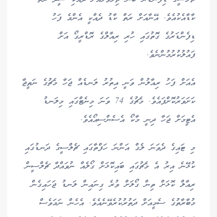
ކާޑާއެކުއެވެ. އޭނާއަށް ރަތް ކާޑު ދެއްކީ އެންމެ ފަހު
ޑިފެންޑަރުގެ ގޮތުގައި ހުރި ރިއާލްގެ ރޮޑްރީގޯ އަށް
ފައުލުކުރުމުންނެވެ.
އެއަށް ފަހު ރިއާލުން ވަނީ އިތުރު ލަނޑެއް ޖަހާ މެޗުގެ ނަތީޖާ
ކަށަވަރުކޮށްފައެވެ. މެޗުގެ 74 ވަނަ މިނެޓްގައި މިލަނޑު
އެޓީމަށް ޖަހާ ދިނީ މާކޯ އެސެންސިއޯއެވެ.
މި ޓައިގެ ދެވަނަ ލެގް އަންނަ ހަފްތާގައި ޗެލްސީގެ ދަނޑުގައި
ކުޅޭނެ އިރު އެ މެޗުގައި ބައިކޮޅަށް ގޯލެއް ނުވައްދާ ޗެލްސީން
ރިއާލް ކޮޅަށް ތިން ގޯލަށް ވުރެ ގިނައިން ލަނޑު ޖަހައިގެން
މުބާރާތުގެ ސެމީއަށް ދަތުރުކުރެވޭނެއެވެ. އެހެން ނަމަވެސް