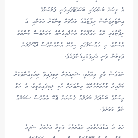
އެ މީހުން ބަންދުގައި ބަހައްޓާފައިވަނީ ފުލުހުންގެ
އިންޓެލިޖެންސް ރިޕޯޓެއްގެ މައްޗަށް ބިނާކޮށް ކަމަށާއި، އެ
ރިޕޯޓުގައި ދޮގު މައުލޫމާތު އެކުލެވިގެންވާ ކަމަށްވެސް ބުންޏެވެ.
އެހެންވެ، މި މައްސަލާގައި ހިމެނޭ އެންމެންވެސް ދޫކޮށްލަން
ވަކީލުން ވަނީ އެދިވަޑައިގެންފައެވެ.
ނަމަވެސް ގާޒީ ވިދާޅުވީ، ޝަރީއަތަށް ލިބިފައިވާ ލިޔެކިއުންތަކަށް
ބަލާއިރު ތުހުމަތުކުރެވޭ މިންވަރަށް ހެކި ލިބިފައިވާތީވެ، އެ ހަތް
މީހުންގެ ބަންދަށް ބަދަލެއް ގެންނަން ޖެހޭ އެއްވެސް ސަބަބެއް
ނެތް ކަމަށެވެ.
ހަމަ އެ އަޑުއެހުމުގައި ދައުލަތުގެ ވަކީލު އަހުމަދު ޝަފީއު