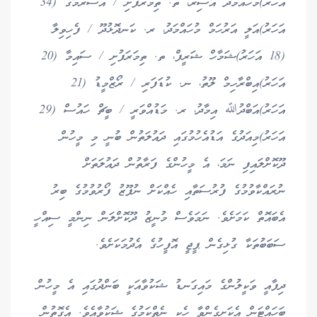
އަހަރު)މުހައްމަދު އާސިރު، ތ. ތިމަރަފުށި / އަސުރުމާގެ (34
އަހަރު)އަލީ އަރުހަމް މުހައްމަދު، ރ. ކަނދޮޅުދޫ / ފެހިވިލާ
(18 އަހަރު)ޝަމާހް ޝަރީފް، ތ. ތިމަރަފުށި / ސައިމާ (20
އަހަރު)އިބްރާހިމް ލޫތު، ނ. ކުޑަފަރި / ރޯޒްމީޑު (21
އަހަރު)އަބްދުﷲ އިމާދު، ރ. މަޑުއްވަރީ / ބީޗް ހައުސް (29
އަހަރު)މިއަދުގެ އަޑުއެހުމުގައި ދައުލަތުން ބުނީ މި މީހުން
ދޫކޮށްލައިފި ނަމަ، އެ މީހުންގެ ފަރާތުން ދައުލަތަށް
ނުރައްކާވުމުގެ ފުރުސަތާއި ހެއްކަށް ނުފޫޒު ފޯރުވުމުގެ ބިރު
އެބައޮތް ކަމަށެވެ. ނަމަވެސް މުނީޒު ދޫކޮށްލަން ނިންމީ ސިއްހީ
ސަބަބުތަކާ ގުޅިގެން ޕީޖީ އޮފީހުގެ އެދުމަކަށެވެ.
ދިފާއީ ވަކީލުންގެ މައިގަނޑު ޝަކުވާއަކީ ބަންދުގައި އެ މީހުން
ބަހައްޓަން އެކަށީގެންވާ ހެކި ނެތްކަމުގެ ޝަކުވާއެވެ. އެގޮތުން