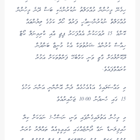
ހިމެނޭ މީހުންނާ މުއާމަލާތު ނުކުރުންހެކި ބަސް ދޭނެ މީހުންނާ
މުއާމަލާތް ނުކުރުންސިއްހީ ފަރުވާ ހޯދާ ކަމުގެ ލިޔުންތައް
ކޮންމެ 15 ދުވަހަކުން އެއްފަހަރު ޕީޖީ އާއި ކްރިމިނަލް ކޯޓާ
ހިއްސާ ކުރުންއެ ޝަރުތުތަކާ އެކު މުނީޒް ބަންދުން
ދޫކޮށްލުމަށް ގާޒީ ވަނީ ކަމާބެހޭ ފަރާތްތަކަށް އަމުރު
ކުރައްވާފައެވެ.
މި މައްސަލައިގެ އަޑުއެހުމެއް ދެން އޮންނާނީ އަންނަ މަހުގެ
15 ގައި ހެނދުނު 10:00 ޖަހާއިރުއެވެ
މި މީހުން އަތުލައިގެންފައި ވަނީ، ނަސާހް-3 ނަމަކަށް ކިޔާ
ހުއިފިލަނޑާ ނަގާ ދޯންޏެއްގައި އައިއީޑީއެއް ތައްޔާރު ކުރަން