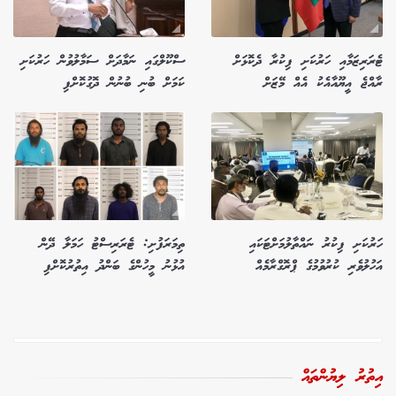
ޓެރަރިޒަމާއި ހަރުކަށި ފިކުރާ ދެކޮޅަށް
ސްކޫލްގައި ނަމާދަށް ސަމާލުވުން ހަރުކަށި
ރާއްޖެ އީޔޫއާއެކު އެއް މޭޒަށް
ކަމަށް ބުނި ބުނުން ދޮގުކޮށްފި
ހަރުކަށި ފިކުރު ނައްތާލުމަށްޓަކައި
ތިމަރަފުށި: ޓެރަރިސްޓު ހަމަލާ ދޭން
އަހުލުވެރި ކުރުވުމުގެ ޕްރޮގްރާމެއް
އުޅުނު މީހުންގެ ބަންދު އިތުރުކޮށްފި
އިތުރު ލިޔުންތައް