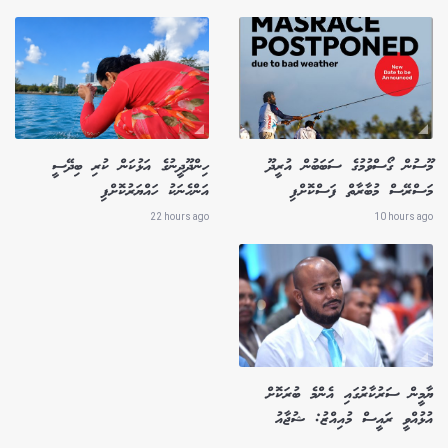
މޫސުން ގޯސްވުމުގެ ސަބަބުން އުރީދޫ
ހިންދޫދީނުގެ އަޅުކަން ކުރި ބިދޭސީ
މަސްރޭސް މުބާރާތް ފަސްކޮށްފި
އަންހެނަކު ހައްޔަރުކޮށްފި
22 hours ago
10 hours ago
ޔާމީން ސަރުކާރުގައި އެންމެ ބުރަކޮށް
އުޅުއްވީ ރައީސް މުއިއްޒު: ޝުޖާއު