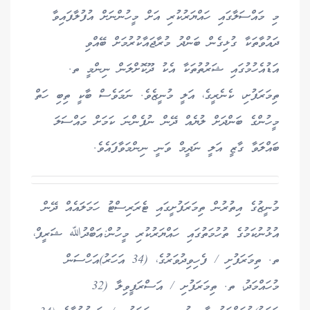
މި މައްސަލާގައި ހައްޔަރުކުރި އަށް މީހުންނަށް އުފުލާފައިވާ
ދައުވާތަކާ ގުޅިގެން ބަންދު މުރާޖައާކުރުމަށް ބޭއްވި
އަޑުއެހުމުގައި ޝަރުތުތަކާ އެކު ދޫކޮށްލަން ނިންމީ ތ.
ތިމަރަފުށި، ކެނެރީގެ، އަލީ މުނީޒެވެ. ނަމަވެސް ބާކީ ތިބި ހަތް
މީހުންގެ ބަންދަށް ލުޔެއް ދޭން ނުފެންނަ ކަމަށް މައްސަލަ
ބައްލަވާ ގާޒީ އަލީ ނަދީމް ވަނީ ނިންމަވާފައެވެ.
މުނީޒުގެ އިތުރުން ތިމަރަފުށީގައި ޓެރަރިސްޓު ހަމަލައެއް ދޭން
އުޅުނުކަމުގެ ތުހުމަތުގައި ހައްޔަރުކުރި މީހުން:އަބްދުﷲ ޝަރީފް،
ތ. ތިމަރަފުށި / ފެހިވިދުވަރުގެ، (34 އަހަރު)އަހްސަން
މުހައްމަދު، ތ. ތިމަރަފުށި / އަސްރަފީވިލާ (32