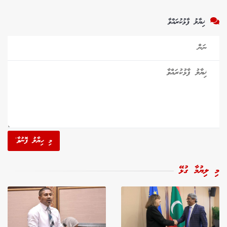
ޚިޔާލު ފާޅުކުރައްވާ
މި ހިޔާލު ފޮނުވާ'
މި ލިޔުމާ ގުޅޭ