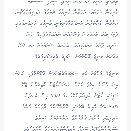
ވިދާޅުވީ، މުނީޒު ދޫކޮށްލަން ނިންމީ ސިއްހީ ސަބަބުތަކާ
ގުޅިގެން ކަމަށެވެ. އެގޮތުން މުނީޒުގެ ޗެކަޕެއް އައިޖީއެމްއެޗުން
ހެދުމުން، ޑޮކްޓަރުން ކަނޑައަޅާފައިވަނީ މުނީޒުގެ ހަށިގަނޑުގައި
ޕޮޓޭސިއަމް މަދުވުމުން ފުރާނައަށް ނުރައްކާވެފައިވާ ކަން
ޝަފީއު ފާހަގަ ކުރެއްވިއެވެ. އެހެންވެ ޝަރުތުތަކާ އެކު 100
ދުވަހަށް މުނީޒު ދޫކޮށްލަން ޝަފީއު އެދިވަޑައިގަތެވެ.
މުނީޒުގެ މައްޗަށް ކުރި ޝަރުތުތައްބަންދުން ދޫކޮށްލާފައި ހުންނަ
އިރު ގާނޫނާ ހިލާފު ކުށެއް ނުކުރުންކޯޓަށް ހާޒިރުވާން ޖެހޭ
ގަޑީގައި ކޯޓަށް ހާޒިރުވުންރޭގަނޑު 6:00 އިން ހެނދުނު
8:00 އަށް ގެއިން ބޭރުގައި ނޫޅުންކޮންމެ ދުވަހަކު އެންމެ
ކައިރީގައި ހުންނަ ފުލުހުންގެ މަރުކަޒަކަށް ހާޒިރުވެ
ސޮއިކުރުންމާލޭން ބޭރަށް ނުދިއުންޓެރަރިޒަމްގެ ކުށްތަކުގައި