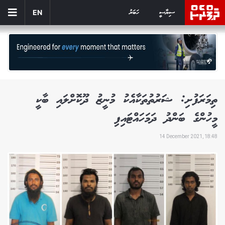
ސިޔާސީ
ހަބަރު
EN
ތިމަރަފުށި: ޝަރުތުތަކާއެކު މުނީޒު ދޫކޮށްލައި ބާކީ
މީހުންގެ ބަންދު ދަމަހައްޓައިފި
14 December 2021, 18:48