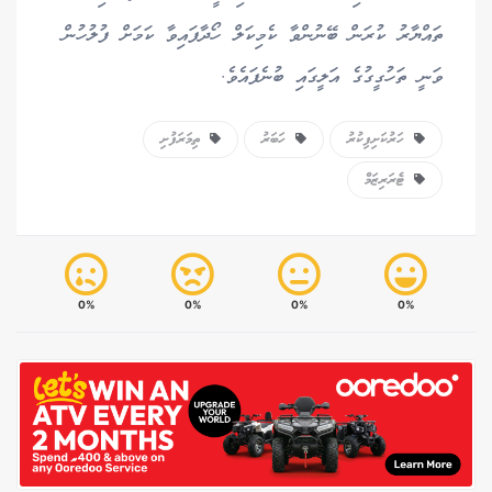
ތައްޔާރު ކުރަން ބޭނުންވާ ކެމިކަލް ހޯދާފައިވާ ކަމަށް ފުލުހުން
ވަނީ ތަހުގީގުގެ އަލީގައި ބުނެފައެވެ.
ހަރުކަށިފިކުރު
ހަބަރު
ތިމަރަފުށި
ޓެރަރިޒަމް
0%
0%
0%
0%