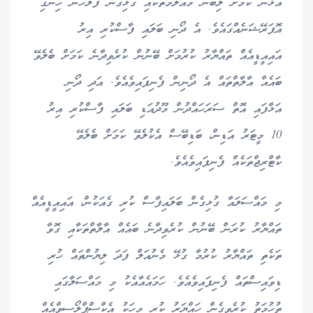
އުޅުނު ކަމަށް ލިބުނު މައުލޫމާތަކާއި ގުޅިގެން ފުލުހުން ހިންގި
އޮޕަރޭޝަނެއްގައެވެ. އެ ދޯނި ބަލައި ފާސްކުރި އިރު
އައިއީޑީއެއް ތައްޔާރު ކުރުމަށް ބޭނުން ކުރެވިދާނެ ކަމަށް ބެލެވޭ
ބައެއް އާލާތްތައް އެ ދޯނިން ފެނިފައިވެއެވެ. އަދި ދޯނި
އަޅާފައި އޮތް ސަރަހައްދުން މޫދުއަޑި ބަލައި ފާސްކުރި އިރު
10 މީޓަރު އަޑިން، ބަޑިބޭސް އެކުލެވޭ ކަމަށް ބެލެވޭ
ކާޓްރިޖްތަކެއް ފެނިފައިވެއެވެ.
މި މައްސަލައާ ގުޅިގެން ބަލައިފާސް ކުރި ގެއަކުން، އައިއީޑީއެއް
ތައްޔާރު ކުރަން ބޭނުން ކުރެވިދާނެ ބައެއް އާލާތްތަކާއި ގޮވާ
ތަކެތި ތައްޔާރު ކުރުމާ ގުޅޭ މެނުއަލް ފަދަ ލިޔުންތައް ހުރި
ޑިވައިސްތައް ފެނިފައިވެއެވެ. ހަމައެއާއެކު މި މައްސަލާގައި
ތުހުމަތު ކުރެވިގެން ހައްޔަރު ކުރި މީހަކު އެކްސްޕްލޯސިވްއެއް