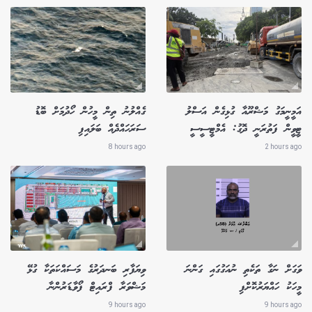
އަމީނީމަގު މަޝްރޫއާ ގުޅިގެން އަސްލު
ގެއްލުނު ތިން މީހުން ހޯދުމަށް ބޮޑު
ޓީވީން ފަތުރަނީ ދޮގު: އެމްޓީސީސީ
ސަރަހައްދެއް ބަލައިފި
8 hours ago
2 hours ago
ވަގަށް ނަގާ ތަކެތި ނުއަގުގައި ގަންނަ
ވިޔަފާރި ބަނދަރުގެ މަސައްކަތަކާ ގުޅޭ
މީހަކު ހައްޔަރުކޮށްފި
މަޝްވަރާ ފްރައިޓް ފޯވާޑަރުންނާ
9 hours ago
9 hours ago