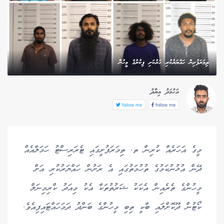
ތިމަރަފުށިން ހައްޔަރުކުރި ހަރުކަށި ފިކުރުގެ މީހުން
އަހުމަދު އިޔާދު
follow me
follow me
މީގެ އަހަރެއް ކުރިން ތ. ތިމަރަފުށީގައި ޓެރަރިސްޓު ހަމަލާއެއް
ދޭން އުޅުނުކަމުގެ ތުހުމަތުގައި އެ ރަށުން ހައްޔަރުކުރި އަށް
މީހުންގެ ތެރެއިން އެކަކު ޝަރުތުތަކާ އެކު މިއަދު ކްރިމިނަލް
ކޯޓުން ދޫކޮށްލައި ބާކީ ތިބި މީހުންގެ ބަންދު ދަމަހައްޓައިފިއެވެ.