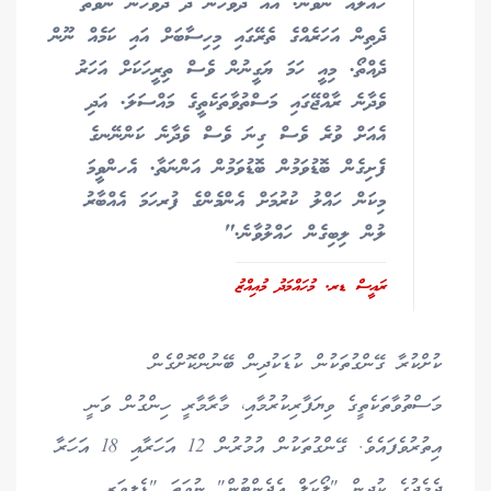
ހައްލެއް ނުވާނެ. އެއް ދުވަހުން ދެ ދުވަހުން ނުވަތަ
ދެތިން އަހަރެއްގެ ތެރޭގައި މިހިސާބަށް އައި ކަމެއް ނޫން
ދެއްތޯ. މިއީ ހަމަ ޔަގީނުން ވެސް ތިރީހަކަށް އަހަރު
ވެދާނެ ރާއްޖޭގައި މަސްތުވާތަކެތީގެ މައްސަލަ. އަދި
އެއަށް ވުރެ ވެސް ގިނަ ވެސް ވެދާނެ ކަންނޭނގެ
ފެށިގެން ބޮޑުވަމުން ބޮޑުވަމުން އަންނަތާ. އެހންވީމަ
މިކަން ހައްލު ކުރުމަށް އެންމެންގެ ފުރހަމަ އެއްބާރު
ލުން ލިބިގެން ހައްލުވާނެ."
ރައީސް ޑރ. މުހައްމަދު މުއިއްޒު
ކުށްކުރާ ގޭންގުތަކުން ކުޑަކުދިން ބޭނުންކޮށްގެން
މަސްތުވާތަކެތީގެ ވިޔަފާރިކުރުމާއި، މާރާމާރީ ހިންގުން ވަނީ
އިތުރުވެފައެވެ. ގޭންގުތަކުން އުމުރުން 12 އަހަރާއި 18 އަހަރާ
ދެމެދުގެ ކުދިން "ލޯކަލް އެޖެންޓުން" ނުވަތަ "ޑެލިވަރީ