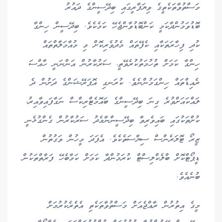
މަސްތުވާތަކެތީގެ ވިޔަފާރީގައި ބިދޭސީންގެ ދައުރު
ބޮޑުވަމުންދާކަމީ ކަންބޮޑުވާންޖެހޭ ކަމެކެވެ. ބިދޭސީން ހިންގާ
ކުދި ފިހާރަތަކާއި ކެފޭތައް މެދުވެރިކޮށް މި މުއާމަލާތްތައް
ހިންގާ ކަމަށް ތުހުމަތުކުރެވޭތީ، ސަރުކާރުން އަންނަނީ ހާއްސަ
ރެއިޑްތައް ހިންގަމުންނެވެ. ކުރަނގި އޮޕަރޭޝަންގެ ދަށުން ދެ
ލައްކައަށްވުރެ ގިނަ ބިދޭސީންގެ ބައޮމެޓްރިކްސް ނަގާފައިވާއިރު،
ކުށްތަކުގައި ބައިވެރިވާ ބިދޭސީންނާމެދު ސަރުކާރުން ގެންގުޅެނީ
ޒީރޯ ޓޮލަރެންސް ސިޔާސަތެކެވެ. އެފަދަ މީހުން ވަގުތުން
ޑީޕޯޓްކޮށް ބްލެކްލިސްޓް ކުރަމުންދާ ކަމަށް ކަމާބެހޭ ފަރާތްތަކުން
ބުނެއެވެ.
މީގެ އިތުރުން ރާއްޖެއަށް މަސްތުވާތަކެތި އެތެރެކުރުމަށް