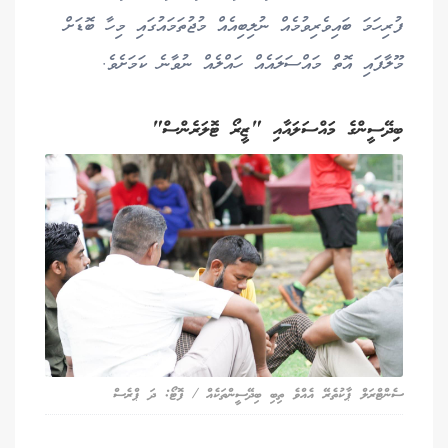
ފުރިހަމަ ބައިވެރިވުމެއް ނުލިބިއެއް މުޖުތަމައުގައި މިހާ ބޮޑަށް
މޫލާފައި އޮތް މައްސަލައެއް ހައްލެއް ނުވާނެ ކަމަށެވެ.
ބިދޭސީންގެ މައްސަލައާއި "ޒީރޯ ޓޮލަރެންސް"
ސެންޓްރަލް ޕާކުތެރޭ އެއްވެ ތިބި ބިދޭސީންތަކެއް / ފޮޓޯ: ދަ ޕްރެސް