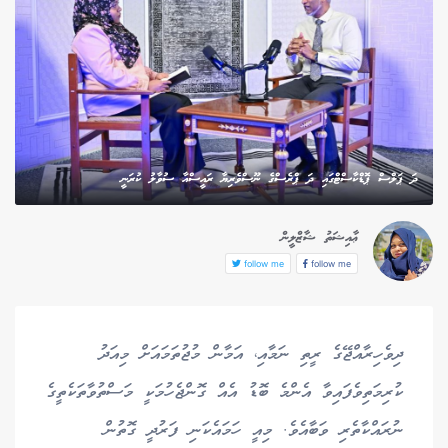
ދަ ޕަލްސް ޕޮޑްކާސްޓްގައި ދަ ޕްރެސްގެ ނޫސްވެރިޔާ ރައީސްއާ ސުވާލު ކުރަނީ
ޢާއިޝަތު ޝާޒްލީން
follow me
follow me
ދިވެހިރާއްޖޭގެ ރީތި ނަމާއި، އަމާން މުޖުތަމައަށް މިއަދު
ކުރިމަތިވެފައިވާ އެންމެ ބޮޑު އެއް ގޮންޖެހުމަކީ މަސްތުވާތަކެތީގެ
ނުރައްކާތެރި ވަބާއެވެ. މިއީ ހަމައެކަނި ފަރުދީ ގޮތުން