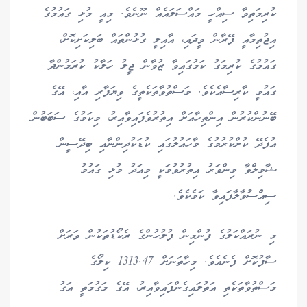
ކުރިމަތިވާ ސިއްހީ މައްސަލައެއް ނޫނެވެ. މިއީ މުޅި ގައުމުގެ
އިޖުތިމާއީ ފޭރާން ވީދައި، އާއިލީ ގުޅުންތައް ބަލިކަށިކޮށް،
ގައުމުގެ ކުރިމަގު ކަމުގައިވާ ޒުވާން ޖީލު ހަލާކު ކުރަމުންދާ
ގައުމީ ކާރިސާއެކެވެ. މަސްތުވާތަކެތީގެ ވިޔަފާރި އާއި، އޭގެ
ބޭނުންކުރުން އިންތިހާއަށް އިތުރުވެފައިވާއިރު، މިކަމުގެ ސަބަބުން
އުފެދޭ ކުށްކުރުމުގެ މާހައުލުގައި ކުޑަކުދިންނާއި ބިދޭސީން
ޝާމިލްވާ މިންވަރު އިތުރުވުމަކީ މިއަދު މުޅި ގައުމު
ސިއްސުވާލާފައިވާ ކަމެކެވެ.
މި ނުރައްކަލުގެ ފުންމިން ފުލުހުންގެ ރެކޯޑުތަކުން ވަރަށް
ސާފުކޮށް ފެނެއެވެ. މިހާތަނަށް 1313.47 ކިލޯގެ
މަސްތުވާތަކެތި އަތުލައިގެންފައިވާއިރު، އޭގެ މަގުމަތީ އަގު