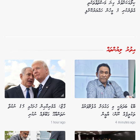
ކިލޯއަކަށްވުރެ ގިނަ މަސްތުވާތަކެތި
އެތެރެކުރި 3 މީހުން ހައްޔަރުކޮށްފި
އިތުރު ލިޔުންތައް
ބޮޑު ބަދަލަކީ މި ގައުމަށް އުފުލޭވަރުގެ
ގާޒާ: އެމެރިކާއިން ހުށަހެޅި 15 ނުކުތާ
ތަކުލީފެއް ނޫން: ޔާމީން
ނަތަންޔާހޫ ގަބޫލެއް ނުކުރި
1 hour ago
4 minutes ago