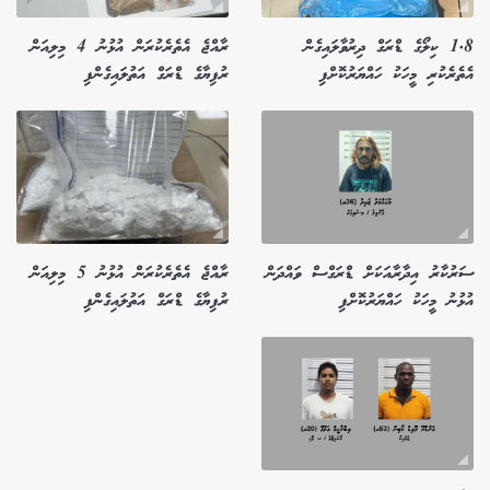
1.8 ކިލޯގެ ޑްރަގް ދިރުވާލައިގެން
ރާއްޖެ އެތެރެކުރަން އުޅުނު 4 މިލިއަން
އެތެރެކުރި މީހަކު ހައްޔަރުކޮށްފި
ރުފިޔާގެ ޑްރަގް އަތުލައިގެންފި
ސަރުކާރު އިދާރާއަކަށް ޑްރަގްސް ވައްދަން
ރާއްޖެ އެތެރެކުރަން އުޅުނު 5 މިލިއަން
އުޅުނު މީހަކު ހައްޔަރުކޮށްފި
ރުފިޔާގެ ޑްރަގް އަތުލައިގެންފި