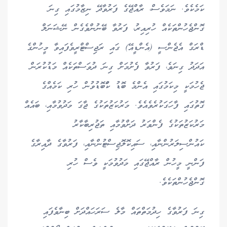
ކަމެކެވެ. ނަމަވެސް، ރާއްޖޭގެ ފަރުވާދޭ ނިޒާމުގައި ގިނަ
ގޮންޖެހުންތަކެއް ހުރިއިރު، ފަރުވާ ބޭނުންވެގެން ނޭޝަނަލް
ޑްރަގް އެޖެންސީ (އެންޑީއޭ) ގައި ރަޖިސްޓްރީވެފައިވާ މީހުންގެ
އަދަދު ގިނަވެ، ފަރުވާ ފެށުމަށް ގިނަ ދުވަސްތަކެއް މަޑުކުރަން
ޖެހުމަކީ މިކަމުގައި އެންމެ ބޮޑު ކަްބޮޑުވުން ހުރި ކަމެއްގެ
ގޮތުގައި ފާހަގަކުރެވެއެވެ. މަރުކަޒުތަކުގެ ޖާގަ މަދުވުމާއި، ބައެއް
މަރުކަޒުތަކުގެ ފެންވަރު ދަށްވުމާއި ތަޖުރިބާކާރު
ކައުންސިލަރުންނާއި، ސައިކޮލޮޖިސްޓުންނާއި، ފަރުވާގެ ދާއިރާގެ
ފަންނީ މީހުން ރާއްޖޭގައި މަދުވުމަކީ ވެސް ހުރި
ގޮންޖެހުންތަކެވެ.
ގިނަ ފަރުވާގެ ހިދުމަތްތައް މާލެ ސަރަހައްދަށް ބިނާވެފައި