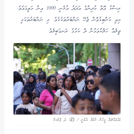
ރިސްކު އޮތް ކުދިންގެ އަދަދު އުޅެނީ 1000 އިން މަތީގައެވެ.
މިއީ ކަންބިޑުވާން ޖެހޭ ނަންބަރުތަކެކެވެ. މި ނަންބަރުތަކަކީ
ޖީލެއް ހަލާކުވަމުން ދާ ކަމުގެ ރަނގަބީލެވެ.
މަގުމައްޗަށް މީހުން ނުކުމެ އުޅެނީ / ފޮޓޯ: ދަ ޕްރެސް