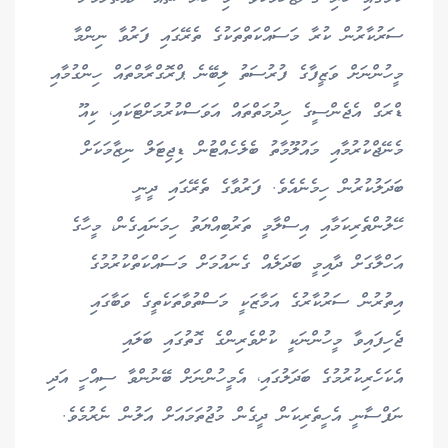
ސަރުކާރުން ކުރާ މަސައްކަތްތަކުގެ ތެރޭގައި ފަރުވާ ނިންމާ
މީހުންނަށް ވަޒީފާގެ ފުރުސަތު ލިބޭނެ ޕްރޮގްރާމްތައް ހިންގުމާއި
ޑްރަގް އެޖެންސީގެ ހިދުމަތްތައް އަވަސްކުރުމަށްޓަކައި، ކިއޫ
މެނޭޖްކުރުމާއި މައުލޫމާތު ބެލެހެއްޓުން ޑިޖިޓަލް ނިޒާމަކަށް
ބަދަލުކުރުން ހިމެނެއެވެ. ފަރުވާގެ ތެރޭގައި ދީނީ
ހޭލުންތެރިކަމާއި އިސްލާމީ ތަރުބިއްޔަތު ހިމަނައިގެން، މީހާގެ
އަހްލާގަށް ދާއިމީ ބަދަލެއް ގެނައުމަށް މަސައްކަތްކުރުމުގެ
އިތުރުން ސަރުކާރުގެ އަމާޒަކީ މަސްތުވާތަކެތީގެ ވަބާގައި
ޖެހިފައިވާ މީހުންނަކީ ކުށްވެރިންގެ ގޮތުގައި ބަލައި
އެކަހެރިކުރުމުގެ ބަދަލުގައި، އެމީހުންނަށް ބޭނުންވާ ސިއްހީ އަދި
ނަފްސާނީ އެހީތެރިކަން ދީގެން މުޖުތަމައަށް އަލުން ނެރުމެވެ.