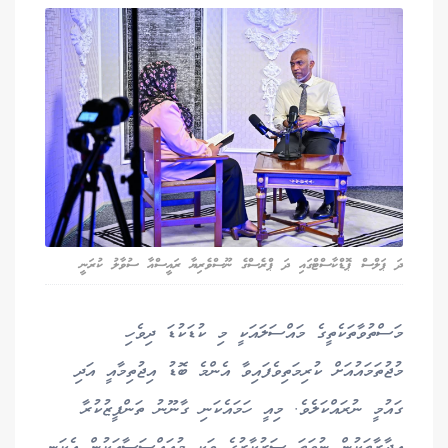
ދަ ޕަލްސް ޕޮޑްކާސްޓްގައި ދަ ޕްރެސްގެ ނޫސްވެރިޔާ ރައީސްއާ ސުވާލު ކުރަނީ
މަސްތުވާތަކެތީގެ މައްސަލައަކީ މި ކުޑަކުޑަ ދިވެހި
މުޖުތަމައުއަށް ކުރިމަތިވެފައިވާ އެންމެ ބޮޑު އިޖުތިމާއީ އަދި
ގައުމީ ނުރައްކަލެވެ. މިއީ ހަމައެކަނި ގާނޫނު ތަންފީޒުކުރާ
އިދާރާތަކުން ނުވަތަ ސަރުކާރުގެ ވަކި މުއައްސަސާއަކުން އެކަނި