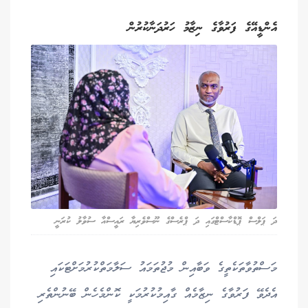
އެންޑީއޭގެ ފަރުވާގެ ނިޒާމު ހަރުދަނާކުރުން
ދަ ޕަލްސް ޕޮޑްކާސްޓްގައި ދަ ޕްރެސްގެ ނޫސްވެރިޔާ ރައީސްއާ ސުވާލު ކުރަނީ
މަސްތުވާތަކެތީގެ ވަބާއިން މުޖުތަމައު ސަލާމަތްކުރުމަށްޓަކައި
އެދެވޭ ފަރުވާގެ ނިޒާމެއް ގާއިމުކުރުމަކީ ކޮންމެހެން ބޭނުންތެރި