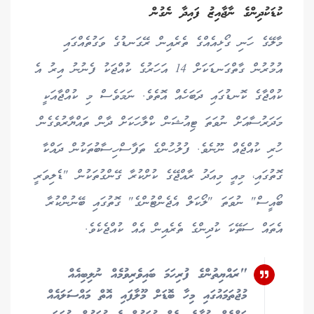
ކުޑަކުދިންގެ ނާޖާއިޒު ފައިދާ ނެގުން
މާލޭގެ ހަނި ގޯޅިއެއްގެ ތެރެއިން ރޭގަނޑުގެ ވަގުތެއްގައި
އުމުރުން ގާތްގަނޑަކަށް 14 އަހަރުގެ ކުއްޖަކު ފެނުނު އިރު އެ
ކުއްޖާގެ ކޮނޑުގައި ދަބަހެއް އޮތެވެ. ނަމަވެސް މި ކުއްޖާއަކީ
މަދަރުސާއަށް ނުވަތަ ޓިއުޝަން ކްލާހަކަށް ދާން ތައްޔާރުވެގެން
ހުރި ކުއްޖެއް ނޫނެވެ. ފުލުހުންގެ ތަފާސްހިސާބުތަކުން ދައްކާ
ގޮތުގައި، މިއީ މިއަދު ރާއްޖޭގެ ކުށްކުރާ ގޭންގުތަކުން "ޑެލިވަރީ
ބޯއީސް" ނުވަތަ "ލޯކަލް އެޖެންޓުންގެ" ގޮތުގައި ބޭނުންކުރާ
އެތައް ސަތޭކަ ކުދިންގެ ތެރެއިން އެއް ކުއްޖެކެވެ.
"ރައްޔިތުންގެ ފުރިހަމަ ބައިވެރިވުމެއް ނުލިބިއެއް
މުޖުތަމައުގައި މިހާ ބޮޑަށް މޫލާފައި އޮތް މައްސަލައެއް