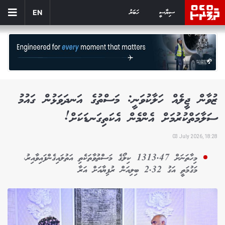
ސިޔާސީ
ހަބަރު
EN
ޒުވާން ޖީލެއް ހަލާކުވަނީ: މަސްތުގެ އަނދަވަޅުން ގައުމު
ސަލާމަތްކުރުމަށް އެންމެން އެކަތިގަނޑަކަށް!
03 July 2026, 18:28
މިހާތަނަށް 1313.47 ކިލޯގެ މަސްތުވާތަކެތި އަތުލައިގެންފައިވާއިރު،
މަގުމަތީ އަގު 2.32 ބިލިއަން ރުފިޔާއަށް އަރާ