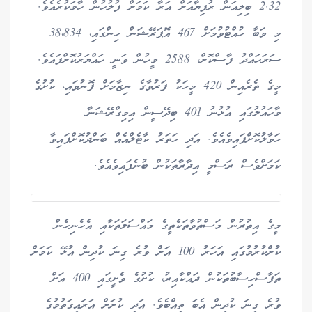
2.32 ބިލިއަން ރުފިޔާއަށް އަރާ ކަމަށް ފުލުހުން ހާމަކުރެއެވެ.
މި ވަބާ ހުއްޓުވުމަށް 467 އޮޕަރޭޝަން ހިންގައި، 38،834
ސަރަހައްދު ފާސްކޮށް، 2588 މީހުން ވަނީ ހައްޔަރުކޮށްފައެވެ.
މީގެ ތެރެއިން 420 މީހަކު ފަރުވާގެ ނިޒާމަށް ފޮނުވައި، ކުށުގެ
މާހައުލުގައި އުޅުނު 401 ބިދޭސީން އިމިގްރޭޝަނާ
ހަވާލުކޮށްފައިވެއެވެ. އަދި ހަތަރު ކާޓެލްއެއް ބަންދުކޮށްފައިވާ
ކަމަށްވެސް ރަސްމީ އިދާރާތަކުން ބުނެފައިވެއެވެ.
މީގެ އިތުރުން މަސްތުވާތަކެތީގެ މައްސަލަތަކާއި އެހެނިހެން
ކުށްކުރުމުގައި އަހަރު 100 އަށް ވުރެ ގިނަ ކުދިން އުޅޭ ކަމަށް
ތަފާސްހިސާބުތަކުން ދައްކާއިރު، ކުށުގެ ވެށީގައި 400 އަށް
ވުރެ ގިނަ ކުދިން އެބަ ތިއްބެވެ. އަދި ކުށަށް އަރައިގަތުމުގެ