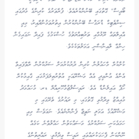
ބޯއީސް" ގޮތުގައި ބޭނުންކުރެއެވެ. ފުރާވަރުގެ ކުދިންގެ މެދުގައި
ސިންތެޓިކް ޑްރަގްސް ބޭނުންކުރުން އިތުރުވަމުންދާއިރު، މިއީ
އާއިލާތައް ރޫޅުމާއި ތަރުބިއްޔަތުގެ ހުސްކަމުގެ ފައިދާ ނަގައިގެން
ހިންގާ ލާއިންސާނީ އަމަލުތަކެކެވެ.
ކުށްކުރާ މާހައުލުން ކުދިން ދުރުކުރުމަށް ސަރުކާރުން ރާވާފައިވާ
އެންމެ އުންމީދީ އެއް މަޝްރޫއަކީ އުތުރުތިލަފަޅުގައި ގާއިމުކުރާ
ހޯޕް އައިލެންޑް އެވެ. ރައީސުލްޖުމްހޫރިއްޔާ ޑރ. މުހައްމަދު
މުއިއްޒު ވިދާޅުވި ގޮތުގައި، މި ދައުރުގެ ތެރޭގައި މި
މަޝްރޫއުގެ އަމަލީ ނަތީޖާ ފެންނާނެއެވެ. ނަމަވެސް، މިއީ
ހަމައެކަނި ސަރުކާރުގެ މަސައްކަތުން ހައްލުވާނެ ކަމެއް
ނޫންކަން ފާހަގަކުރައްވައި ރައީސް ވިދާޅުވީ، ރައްޔިތުންގެ