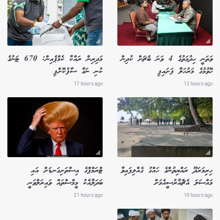
ވަތަނީ ހިދުމަތުގެ 4 ވަނަ ބެޗަށް ކުދިން
މަދިރިން ރައްކާ ކެމްޕެއިން: 670 ޓަނުގެ
ހޮވުމުގެ މަރުހަލާ ފަށައިފި
ކުނި ނަގާ ސާފުކޮށްފި
17 hours ago
12 hours ago
ހިރިމަރަދޫ ރައްޔިތުންގެ ހައްގު ގެއްލިފައިވާ
ޓްރަމްޕްގެ އިސްތަށިގަނޑަށް އައި
މައްސަލަ އެޗްއާރުސީއެމަށް
ބަދަލާއެކު މީމްސްތައް ވައިރަލްވަނީ
21 hours ago
19 hours ago