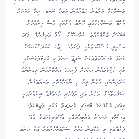
މަސައްކަތް ކޮށްގެން ހައްލުވާނެ ކަމެއް ނޫނެވެ. މިއާ ދެކޮޅަށް
ކުރެވޭ މަސައްކަތުގައި ކޮންމެ ފަރުދަކީ ވެސް ޒިންމާދާރު
ބަޔަކަށް ވާންޖެހެއެވެ. ހާއްސަކޮށް، "ހޯޕް އައިލެންޑް" ފަދަ
އުންމީދީ މަޝްރޫއުތަކާއި، ފަރުވާގެ ނިޒާމު ހަރުދަނާކުރުމަށް
ކުރެވޭ މަސައްކަތްތަކުން ނަތީޖާ ނެރެވޭނީ، އާއިލާތަކުންނާއި
މުޅި މުޖުތަމައުން އެކަމަށް ފުރިހަމަ އެއްބާރުލުން ދީގެންނެވެ.
ޅަދަރިންނާއި ޒުވާން ޖީލު މި ނުރައްކާތެރި އަނދަވަޅުން
ސަލާމަތްކޮށް، އަމާން އަދި އުފާވެރި މާހައުލެއް ބިނާކުރުމަކީ
މިއަދު އެންމެންގެ ބޮލުގައި އެޅިފައިވާ ގައުމީ ވާޖިބެކެވެ.
އިސްލާމީ ރަނގަޅު ތަރުބިއްޔަތާއި، އޯގާތެރިކަމާއެކު ދެވޭ
ފަރުވާއަކީ މި ވަބާއިން ގައުމު ސަލާމަތްކުރުމަށް އޮތް އެންމެ