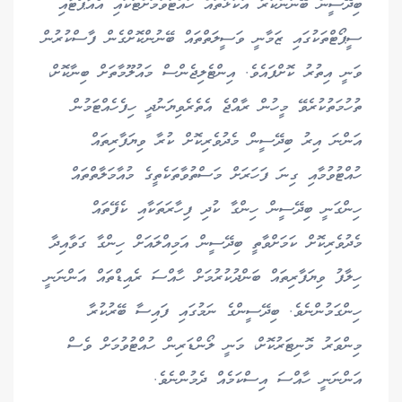
ބިދޭސީން ބޭނުންކުރާ އުކުޅުތައް ހުއްޓުވުމަށްޓަކައި އެއާޕޯޓާއި
ސީޕޯޓްތަކުގައި ޒަމާނީ ވަސީލަތްތައް ބޭނުންކޮށްގެން ފާސްކުރުން
ވަނީ އިތުރު ކޮށްފައެވެ. އިންޓެލިޖެންސް މައުލޫމާތަށް ބިނާކޮށް،
ތުހުމަތުކުރެވޭ މީހުން ރާއްޖެ އެތެރެވިޔަނުދީ ހިފެހެއްޓަމުން
އަންނަ އިރު ބިދޭސީން މެދުވެރިކޮށް ކުރާ ވިޔަފާރިތައް
ހުއްޓުވުމާއި ގިނަ ފަހަރަށް މަސްތުވާތަކެތީގެ މުއާމަލާތްތައް
ހިންގަނީ ބިދޭސީން ހިންގާ ކުދި ފިހާރަތަކާއި ކެފޭތައް
މެދުވެރިކޮށް ކަމަށްވާތީ ބިދޭސީން އަމިއްލައަށް ހިންގާ ގަވާއިދާ
ހިލާފު ވިޔަފާރިތައް ބަންދުކުރުމަށް ހާއްސަ ރެއިޑްތައް އަންނަނީ
ހިންގަމުންނެވެ. ބިދޭސީންގެ ނަމުގައި ފައިސާ ބޭރުކުރާ
މިންވަރު މޮނިޓަރުކޮށް، މަނީ ލޯންޑަރިން ހުއްޓުވުމަށް ވެސް
އަންނަނީ ހާއްސަ އިސްކަމެއް ދެމުންނެވެ.