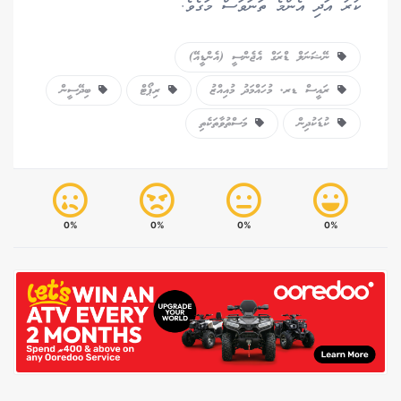
ކުރު އަދި އެންމެ ތަނަވަސް މަގެވެ.
ނޭޝަނަލް ޑްރަގް އެޖެންސީ (އެންޑީއޭ)
ރައީސް ޑރ. މުހައްމަދު މުއިއްޒު
ރިޕޯޓް
ބިދޭސީން
ކުޑަކުދިން
މަސްތުވާތަކެތި
0%
0%
0%
0%