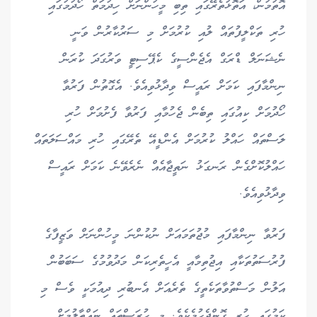
އޮތުމުން، އަތޮޅުތެރޭގައި ތިބި މީހުންނަށް ހިދުމަތް ހޯދުމުގައި
ހުރި ތަކްލީފުތައް ލުއި ކުރުމަށް މި ސަރުކާރުން ވަނީ
ނެޝަނަލް ޑްރަގް އެޖެންސީގެ ކެޕޭސިޓީ ވަރުގަދަ ކުރަން
ނިންމާފައި ކަމަށް ރައީސް ވިދާޅުވިއެވެ. އެގޮތުން ފަރުވާ
ހޯދުމަށް ކިއުގައި ތިބެން ޖެހުމާއި ފަރުވާ ފެށުމަށް ހުރި
ލަސްތައް ހައްލު ކުރުމަށް އެންޑީއޭ ތެރޭގައި ހުރި މައްސަލަތައް
ހައްލުކޮށްގެން ރަނގަޅު ނަތީޖާއެއް ނެރެވޭނެ ކަމަށް ރައީސް
ވިދާޅުވިއެވެ.
ފަރުވާ ނިންމާފައި މުޖުތަމައަށް ނުކުންނަ މީހުންނަށް ވަޒީފާގެ
ފުރުސަތުތަކާއި އިޖުތިމާއީ އެހީތެރިކަން މަދުވުމުގެ ސަބަބުން
އަލުން މަސްތުވާތަކެތީގެ ތެރެއަށް އެނބުރި ދިއުމަކީ ވެސް މި
ކަމުގައި ހުރި ގޮންޖެހުމެކެވެ. މި ހުރަސްތައް ނައްތާލުމަށް