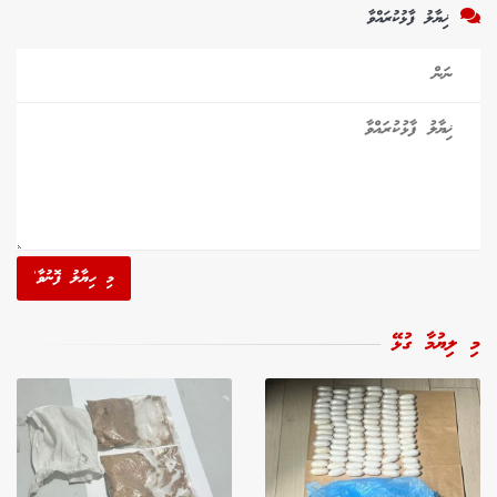
ޚިޔާލު ފާޅުކުރައްވާ
މި ހިޔާލު ފޮނުވާ'
މި ލިޔުމާ ގުޅޭ