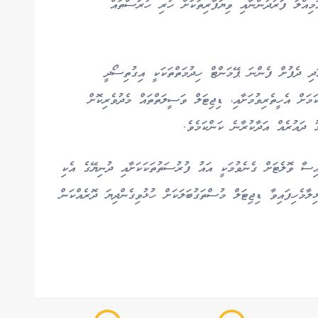
ިއްލަ ފަރުދުންނާއި ވިޔަފާރިތަކަށް ހުރި ހުރަސްތައް
ަދި ދެފުށް ފެންނަ ޕޭމަންޓް ހިދުމަތްތަކަކީ އިގުތިސޯދީ
ަމަށް އެހީތެރިވުމަށާއި، ޑިޖިޓަލް ވަސީލަތްތައް މެދުވެރިކޮށް
 ދައުރެއް އަދާކުރާނެ ކަންކަމެވެ.
ިސާ ވޮލެޓަށް ގެނެވުމަކީ އައު ފުރުސަތުތަކަކަށާއި ދުނިޔޭގެ އެކި
ލާމެހިފައިވާ ޑިޖިޓަލް މުސްތަގުބަލަކަށް ހުޅުވިގެންދިޔަ ދޮރެއްކަން