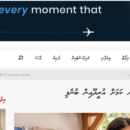
ރިޕޯޓް
ވިޔަފާރި
ލައިފްސްޓައިލް
ދުނިޔެ
ވާހަކަ
ފޮޓޯ
69 °C overcast clouds
L
ެ ކަމަށް އުރީދޫއިން ބުނެފި
އިތު