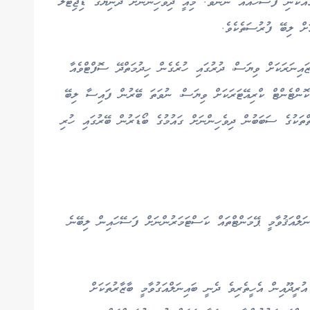
ައެކަނި ފަސޭހައެއް ނޫނެވެ. މިއީ ދިވެހިންނަށް ދުނިޔޭގެ ޑިޖިޓަލް
ަށް ލިބޭ ފުރުސަތެކެވެ.
ޒައިނަރަކަށް ވިޔަސް، ދުރުގައި ހުރެގެން ހިދުމަތްދޭ ސޮފްޓްވެއާ
 ކޮންޓެންޓް ކްރިއޭޓަރަކަށް ވިޔަސް، ނުވަތަ ބޭރުން ފައިސާ ލިބޭ
ތްތަކުގެ ސަބަބުން ދިވެހިންނަށް ގައުމުގެ ބޯޑަރުން ބޭރުގައި ހުރި
ިނަލްއަޤުވާމީ ޕޭމަންޓްތައް ކަސްޓަމަރުންނަށް ފަސޭހައިން ލިބޭނެ
ރީދޫއިން އެހީތެރިވެ ދެނީ ބައިނަލްއަގުވާމީ ބާޒާރުތަކަށް