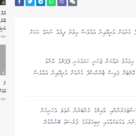
އެއާ 
އަނިޔ
 ކުރުމަށް އުރީދޫއިން އެއްވެސް އިތުރު ފީއެއް ނުނަގާ ކަމަށް
 ago
ިވަގުތު ދައްކަން ޖެހެނީ ހަމައެކަނި ޕޭޕަލްގެ އާންމު
ޮލެޓަށް ފައިސާ ޓްރާންސްފާ ކުރުމަށް އުރީދޫއިން އެއްވެސް
3 ލ
ވަގަށ
 ago
ަސްޓަމަރުންނާއި، އާއިލާގެ މެންބަރުން ނުވަތަ އެހެނިހެން
ނަ އަގުތަކެއްގައި ލިބިގަތުމުގެ ފުރުސަތު ބޭނުންކުރާ