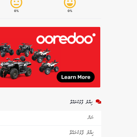
0%
0%
ޚިޔާލު ފާޅުކުރައްވާ