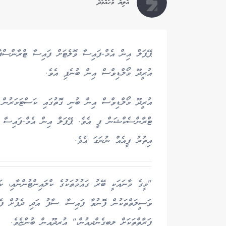
އާލިޔާ މުހައްމަދު
ޕޭޕަލް އިން އެމް-ފައިސާ ވޮލެޓަށް ފައިސާ ޓްރާންސްފާ
އުރީދޫ މޯލްޑިވްސް އިން ބުނެފި އެވެ.
އުރީދޫ މޯލްޑިވްސް އިން ބުނި ގޮތުގައި ކަސްޓަމަރުން މ
ޓްރާންސެކްޝަން ފީ އެވެ. ޕޭޕަލް އިން އެމް-ފައިސާ ވ
އިތުރު ފީއެއް ނުނަގަ އެވެ.
"މީގެ މާނައަކީ ބޭރު ގައުމުތަކުގެ ކްލައިންޓުންނާއި، ކ
ވަސީލަތްތަކުން ފޮނުވާ ފައިސާ، ސާފު އަދި ދެފުށް ފެން
ފަރާތްތަކަށް ލިބިގެންދިއުން،" އުރީދޫއިން ބުންޏެވެ.