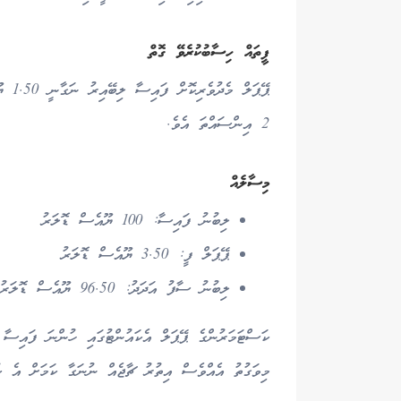
ފީތައް ހިސާބުކުރެވޭ ގޮތް
ޕޭޕަލ
2 އިންސައްތަ އެވެ.
މިސާލެއް
ލިބުނު ފައިސާ: 100 ޔޫއެސް ޑޮލަރު
ޕޭޕަލް ފީ: 3.50 ޔޫއެސް ޑޮލަރު
ލިބުނު ސާފު އަދަދު: 96.50 ޔޫއެސް ޑޮލަރު
ކަސްޓަމަރުންގެ ޕޭޕަލް އެކައުންޓުގައި ހުންނަ ފައިސާ އ
މިވަގުތު އެއްވެސް އިތުރު ޗާޖެއް ނުނަގާ ކަމަށް އެ ކ