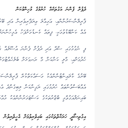
ދެފުށް ފެންނަ އަގުތަކެއް ހުރުމުގެ މުހިންމުކަން
ފްރީލާންސަރުންނާއި، އަމިއްލަ ވިޔަފާރިވެރިން އަދި ބޭރ
އެއް ކަންބޮޑުވުމަކީ، ފީތައް ކެނޑުމަށްފަހު އެމީހުންނަ
ފީ ނެގުމުގައި ސާދާ އަދި ދެފުށް ފެންނަ އުސޫލެއް ގެ
ހެދުމަށާއި، މާލީ ކަންކަން މާ ރަނގަޅަށް ބެލެހެއްޓުމަށް
ބޭރުގެ ކްލައިންޓުންނާއެކު މަސައްކަތްކުރާ ފްރީލާންސަރ
އެއްބަސްވުންތައް ހެދުމުގައި ޔަގީންކަން ލިބިގެންދެ އެވ
ބައިނަލްއަގުވާމީ ބާޒާރުތަކުގެ ކަސްޓަމަރުންނާއެކު މުއާމަ
އިގުތިސޯދީ ހަރަކާތްތަކުގައި ބައިވެރިވުމަށް އެހީތެރިވުން