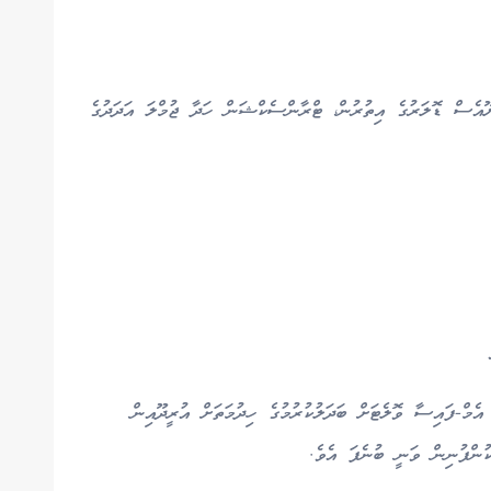
ް މެދުވެރިކޮށް ފައިސާ ލިބޭއިރު ނަގާނީ 1.50 ޔޫއެސް ޑޮލަރުގެ އިތުރުން، ޓްރާންސެކްޝަން ހަދާ ޖުމްލަ އަދަދުގެ
ެމް-ފައިސާ ވޮލެޓަށް ބަދަލުކުރުމުގެ ހިދުމަތަށް އުރީދޫއިން
ުންފުނިން ވަނީ ބުނެފަ އެވެ.