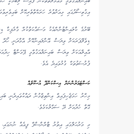
ބައިނަލްއަގުވާމީ މުޢާމަލާތްތަކުން ފައިސާ ލިބުމަކީ ހަމ
އިގުތިސޯދުގައި މިއަށްވުރެ ހަރަކާތްތެރިކޮށް ބައިވެރިވުމ
ބޭރުގެ ކްލައިންޓުންނާއެކު މަސައްކަތްކުރާ ގްރެފިކް ޑި
ޑިވެލޮޕަރަކަށް ވިޔަސް، އޮންލައިންކޮށް އާމްދަނީ ހޯދާ
އާއިލާއަކަށް ވިޔަސް، ބައިނަލްއަގުވާމީ ޕޭމަންޓް ހިދުމަ
ފުރުސަތުތަކާ ގުޅުވައިދެ އެވެ.
ކަސްޓަމަރުންނަށް އިސްކަންދޭ އުސޫލެއް
މިހާރު ހަމަޖެހިފައިވާ އިންތިޒާމުން ދައްކުވައިދެނީ ބައ
ގޮތް ހެދުމަށް ދޭ ސަމާލުކަމެވެ.
މި މަރުޙަލާގައި އިތުރު ޓްރާންސްފާ ފީއެއް ނުނަގައި، އު