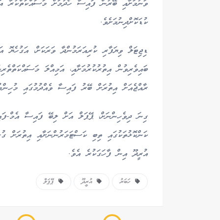
ވަނުމަށާއި ބޭރުން ފައިސާ ހޯދުމަށް މަސައްކަތްކުރާ އަމ
ކުޑަކޮށްދިނުމަށެވެ.
ޑިޖިޓަލް ވިޔަފާރި ކުރިއަރަމުންދާ ވަރަކަށް، އަގުހެޔޮ އ
ބައިވެރިވުން އިތުރުކުރުމަށާއި، އަމިއްލަ މަސައްކަތްތެރިކ
ރާއްޖެއަށް އިތުރަށް ބޭރު ފައިސާ ވެއްދުމުގައި މުހިންމު
ގިނަ ދިވެހިންނަށް، ޕޭޕަލް އަށް ލިބޭ ފައިސާ އެމް-ފައ
ކަންކޮޅުތަކުގައި ތިބި ކަސްޓަމަރުންނަށާއި އިތުރަށް ގުޅި
އުރީދޫ އިން ފާހަގަކުރެ އެވެ.
ހަބަރު
އުރީދޫ
ޕޭޕަލް