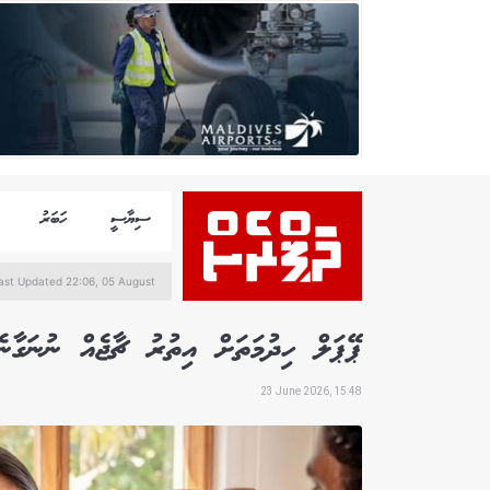
ސިޔާސީ
ހަބަރު
ast Updated 22:06, 05 August
ޕޭޕަލް ހިދުމަތަށް އިތުރު ޗާޖެއް ނުނަގާނ
23 June 2026, 15:48