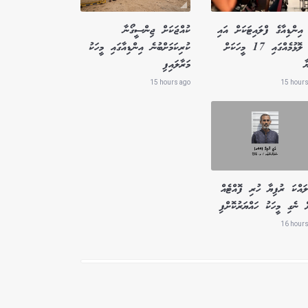
އިންޑިއާގެ ފްލައިޓަކަށް އައި
ކުއްޖަކަށް ޖިންސީގޯނާ
ބާރު ލޮޅުމެއްގައި 17 މީހަކަށް
ކުރިކަމަށްބުނެ އިންޑިއާގައި މީހަކު
ާ
މަރާލައިފި
15 hours ago
15 hours
ައްކަ ރުފިޔާ ހުރި ފޮއްޓެއް
ް ނެގި މީހަކު ހައްޔަރުކޮށްފި
16 hours