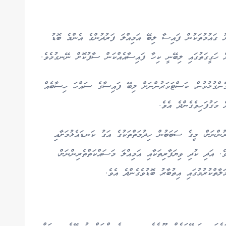
ު ގައުމުތަކުން ފައިސާ ލިބޭ އަމިއްލަ ފަރުދުންގެ އެންމެ ބޮޑު
ށް ހަގީގަތުގައި ލިބޭނީ ކިހާ ފައިސާއެއްކަން ސާފުކޮށް ނޭނގުމެވެ.
ންގުޅުމުން، ކަސްޓަމަރުންނަށް ލިބޭ ފައިސާގެ ސައްހަ ހިސާބެއް
 މަގުފަހިވެގެންދެ އެވެ.
ުންނަށް، މީގެ ސަބަބުން ހިދުމަތްތަކުގެ އަގު ކަނޑައެޅުމަށާއި
ެ. އަދި ކުދި ވިޔަފާރިތަކާއި އަމިއްލަ މަސައްކަތްތެރިންނަށް،
ލާތްކުރުމުގައި އިތުބާރު ބޮޑުވެގެންދެ އެވެ.