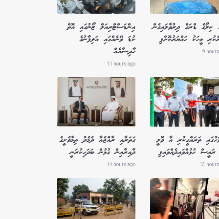
1.8 ކިލޯގެ ޑްރަގް ދިރުވާލައިގެން
އިންޑަސްޓްރިއަލް ޒޯނުގައި އޮތް
ެކުރި މީހަކު ހައްޔަރުކޮށްފި
ކުޑަ ވޭނެއްގައި އަލިފާނުގެ
ހާދިސާއެއް
9 hours
11 hours ago
ަހުގައި ތަރައްގީކުރި އާ ވޮލީ
ގަތަރާއި ރާއްޖެއާ ދެމެދު ތިމާވެށީގެ
ރައީސް ހުޅުއްވައިދެއްވައިފި
ދާއިރާއިން ގުޅުން ބަދަހިކުރަނީ
14 hours ago
13 hours