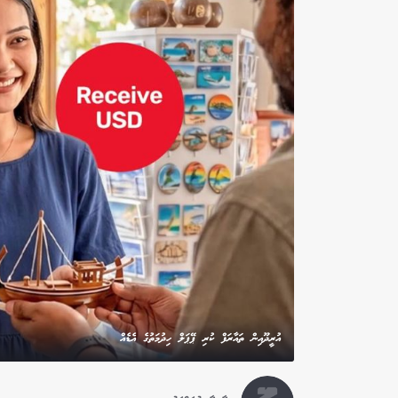
އުރީދޫއިން ތައާރަފް ކުރި ޕޭޕަލް ހިދުމަތުގެ އެޑެއް