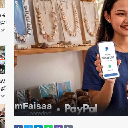
އެތެރ
 ago
އުކުޅ
ކޯޓު 
 ago