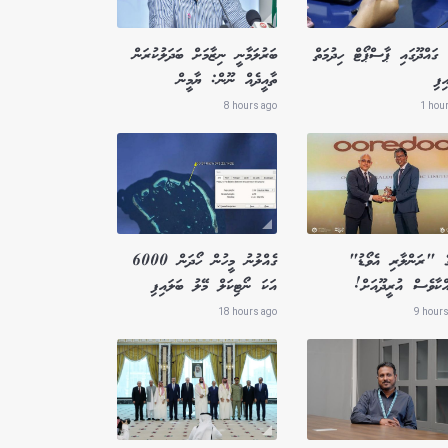
ގައްދޫގައި ޕާސްޕޯޓް ހިދުމަތް
ބަރުލަމާނީ ނިޒާމަށް ބަދަލުކުރަން
ިފި
ތާއީދެއް ނޫން: ޔާމީން
8 hours ago
1 hou
ގެ "ރަންލާރި އެވޯޑު"
ގެއްލުނު މީހުން ހޯދަން 6000
ްކާވެސް އުރީދޫއަށް!
އަކަ ނޯޓިކަލް މޭލު ބަލައިފި
18 hours ago
9 hours