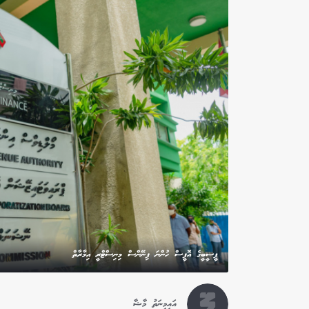
ޕީސީބީގެ އޮފީސް ހުންނަ ފިނޭންސް މިނިސްޓްރީ އިމާރާތް
އައިމިނަތު މާޝާ