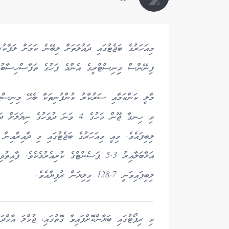
މިއަހަރުގެ ބަޖެޓުގައި ދައުލަތަށް ލިބޭނެ ކަމަށް ލަފާކު
ފިނޭންސް މިިނިސްޓްރީގެ އެންމެ ފަހުގެ ތަފާސްހިސާބުތަކ
މާލީ ކަންކަމާއި ސަރުކާރު ކުންފުނިތަކާ ބެހޭ މިނިސްޓްރ
އަޅާބަލާއިރު 5.3 ޕަސެންޓްގެ ކުރިއެރުމެކެވެ.
ލިބިފައިވަނީ 128.7 މިލިޔަން ރުފިޔާއެވެ.
މި ރިޕޯޓުގައި ބަޔާންކޮށްފައިވާ ގޮތުގައި، ޖުމްލަ އާމްދ