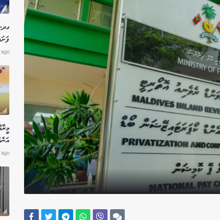
ގދ. 
ފަށައ
r ago
މީރާ
އަނެއ
 ago