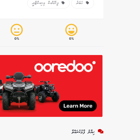
ހަބަރު
ފިނޭންސް މިނިސްޓްރީ
0%
0%
ޚިޔާލު ފާޅުކުރައްވާ