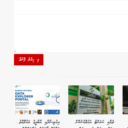
މި ހިޔާލު ފޮނުވާ'
ތެލާއި ކަރަންޓު އަގުބޮޑުނުކޮށް
އިގުތިސާދާއި އާބާދީގެ މައުލޫމާތު