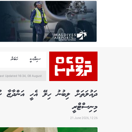
ސިޔާސީ
ހަބަރު
ast Updated 16:34, 08 August
ދައުލަތަށް ލިބުނު ހިލޭ އެހީ އަންދާޒާ ކ
މިނިސްޓްރީ
21 June 2026, 12:26