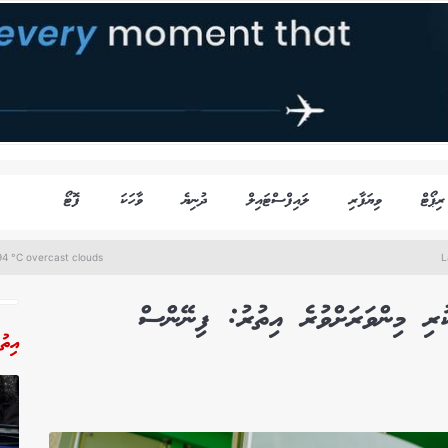
ރިޕޯޓް
ވިޔަފާރި
ލައިފްސްޓައިލް
ދުނިޔެ
ވާހަކަ
ފޮޓޯ
4 °C overcast clouds
L
ުރި މިންވަރަށްވުރެ އިތުރު: ފިނޭންސް
އިތު