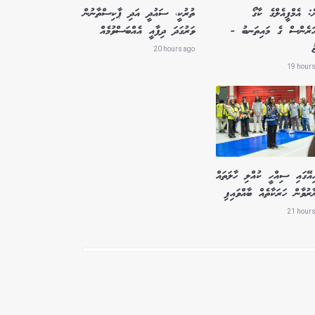
ް: އެމްޕީއެލްގެ ކާގޯ
ތުރުކީ، ސައުދީ އަދި ޕާކިސްތާނުން
އަރެންސް ގެ މައިތަނބު -
ވަރުގަދަ ދިފާއީ އެއްބަސްވުމެއް
ު
20 hours ago
19 hours
ިއޭގައި ސިއްހީ ކުއްލި ހާލަތައް
ާރުވާން ހަރަކާތެއް ބާއްވައިފި
21 hours