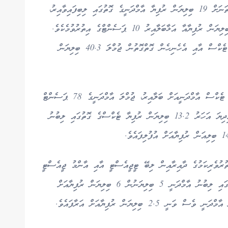
މިންވަރު ވަނީ އިތުރުވެފައެވެ. އެގޮތުން އަހަރުގެ މިހާތަނަށް 19 ބިލިޔަން ރުފިޔާ އާމްދަނީގެ ގޮތުގައި ލިބިފައިވާއިރު،
މިއީ މިދިޔަ އަހަރުގެ މި މުއްދަތުގައި ލިބުނު 17.3 ބިލިޔަން ރުފިޔާއާ އަޅާބަލާއިރު 10 ޕަސެންޓްގެ އިތުރުވުމެކެވެ.
ސަރުކާރުން އަންދާޒާކުރާ ގޮތުގައި މިއަހަރު ނިމޭއިރު ޓެކްސް އާއި އެހެނިހެން ގޮތްގޮތުން ޖުމްލަ 40.3 ބިލިޔަން
ދައުލަތުގެ އާމްދަނީގެ އެންމެ ބޮޑު ބައެއް ހިއްސާކުރާ ޓެކްސް އާމްދަނީއަށް ބަލާއިރު، ޖުމްލަ އާމްދަނީގެ 78 ޕަސެންޓް
ހިއްސާކުރަނީ ޓެކްސްގެ ގޮތުގައި ލިބޭ ފައިސާއެވެ. މިދިޔަ އަހަރު 13.2 ބިލިޔަން ރުފިޔާ ޓެކްސްގެ ގޮތުގައި ލިބުނު
ުރުވެރިކަމުގެ ދާއިރާއިން ލިބޭ ޓީޖީއެސްޓީ އާއި އާންމު ޖީއެސްޓީ
އަށް އައި ހެޔޮ ބަދަލެވެ. އެގޮތުން ޓީޖީއެސްޓީގެ ގޮތުގައި ލިބުނު އާމްދަނީ 5 ބިލިޔަނުން 6 ބިލިޔަން ރުފިޔާއަށް
2 ބިލިޔަން ރުފިޔާއަށް އަރާފައެވެ.