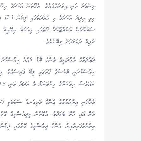
ރުފިޔާ ދައުލަތަށް ލިބޭނެއެވެ.
ނަމަވެސް، މިއަހަރުގެ މިހާތަނަށް އެ އަދަދު ވަނީ 14.8 ބިލިއަން ރުފިޔާއަށް އުފުލިފައެވެ.
އާމްދަނީ އިތުރުވުމުގެ އެންމެ މައިގަނޑު ސަބަބަކީ ފަތ
އިތުރުވެފައިވާއިރު، އާންމު ޖީއެސްޓީގެ ގޮތުގައި ލިބުނު އާމްދަނީ ވެސް ވަނީ .5