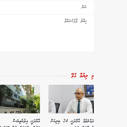
މި ލިޔުމާ ގުޅޭ
ދައުލަތުގެ އާމްދަނީ 24 ބިލިއަން
އާމްދަނީ އިތުރުވިޔަސް