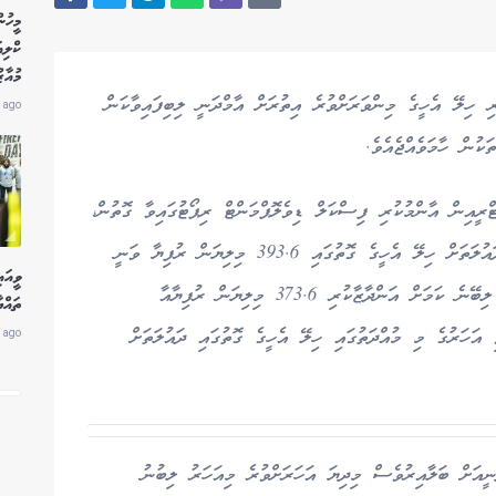
މީހުނ
ކްލި
މުއާޒ
ރި ހިލޭ އެހީގެ މިންވަރަށްވުރެ އިތުރަށް އާމްދަނީ ލިބިފައިވާކަން
 ago
ުން ހާމަވެއްޖެއެވެ.
ީއިން އާންމުކުރި ފިސްކަލް ޑިވެލޮޕްމަންޓް ރިޕޯޓުގައިވާ ގޮތުން،
މި ހިނގާ ޖޫން މަހުގެ 4 ވަނަ ދުވަހުގެ ނިޔަލަށް ދައުލަތަށް ހިލޭ އެހީގެ ގޮތުގައި 393.6 މިލިޔަން ރުފިޔާ ވަނީ
ވީއައ
ލިބިފައެވެ. މިއީ މިއަހަރުގެ ބަޖެޓުގައި މި ދާއިރާއިން ލިބޭނެ ކަމަށް އަންދާޒާކުރި 373.6 މިލިޔަން ރުފިޔާއާ
ތައްޔ
 ފާއިތުވި އަހަރުގެ މި މުއްދަތުގައި ހިލޭ އެހީގެ ގޮތުގައި ދައުލަތަށް
 ago
ަނީއަށް ބަލާއިރުވެސް މިދިޔަ އަހަރަށްވުރެ މިއަހަރު ލިބުނު