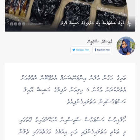
މީގެ ކުރިން ކަސްޓަމްސް އިން އަތުލައިގެން ހަޝިޝް އޮއިލް
ޢާއިޝަތު ޝާޒްލީން
follow me
follow me
ވައިގެ މަގުން ވެލާނާ އިންޓަނޭޝަނަލް އެއާޕޮޓޫން ރާއްޖެއަށް
އެތެރެކުރަން އުޅުނު 6 މިލިއަން ރުފިޔާގެ ހަޝިޝް އޮއިލް
ކަސްޓަމްސްއިން އަތުލައިގެންފިއެވެ.
މޯލްޑިވްސް ކަސްޓަމްސް ސާވިސްއިން ހާމަކޮށްފައިވާ ގޮތުގައި،
މި ތަކެތި އަތުލައިގެންފައި ވަނީ އިއްޔެގެ ވަގުތެއްގައި ވެލާނާ