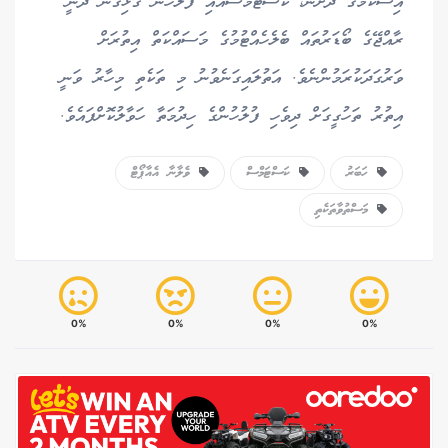
އިސްކަމުގެ ދަށުން، ކަސްޓަމްސްއާއި ފުލުހުން ގުޅިގެން ދަނީ
ރާއްޖޭގެ ބޯޑަރުތައް ބެލެހެއްޓުމުގެ މަސައްކަތް އިތުރަށް
ވަރުގަދަކުރަމުންނެވެ. އަތުލައިގަނެވުނު މި ތަކެތި މިހާރު ވަނީ
އިތުރު ތަހުގީގަށް ދިވެހި ފުލުހުންގެ ހިދުމަތާ ހަވާލުކޮށްފައެވެ.
ހަބަރު
ކަސްޓަމްސް
ވެލާނާ އެއާޕޯޓް
މަސްތުވާތަކެތި
0%
0%
0%
0%