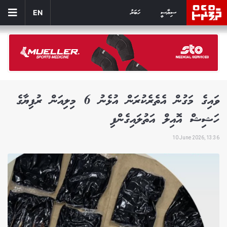
ސިޔާސީ
ހަބަރު
EN
ވައިގެ މަގުން އެތެރެކުރަން އުޅެނު 6 މިލިއަން ރުފިޔާގެ
ހަޝިޝް އޮއިލް އަތުލައިގެންފި
10 June 2026, 13:36