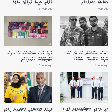
އަންހެނަކު ހައްޔަރުކޮށްފި
އުޅުއްވީ ރައީސް މުއިއްޒު: ޝުޖާއު
16 hours ago
11 hours ago
"އެންމެ ހިތްވަރުގަދަ އެއް އޮފިސަރު" -
ވައިގެ މަގުން އެތެރެކުރަން އުޅުނު ގިނަ
ނާފިއުގެ އެކުވެރިޔާގެ ޝުއޫރު!
ކާޓްރިޖްތަކެއް އަތުލައިގެންފި
15 hours ago
16 hours ago
ކުދި ރުކުމަޑި ކޮންޓްރޯލްކުރުމަށް ހާއްސަ
މުއިއްޒު މޭޔަރުކަމުގައި ހުންނެވިއިރު ހިންގެވި