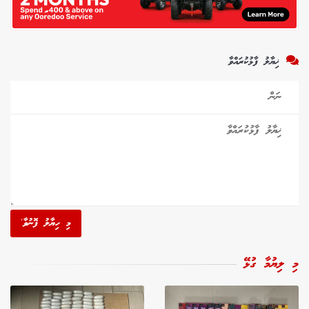
ޚިޔާލު ފާޅުކުރައްވާ
މި ހިޔާލު ފޮނުވާ'
މި ލިޔުމާ ގުޅޭ