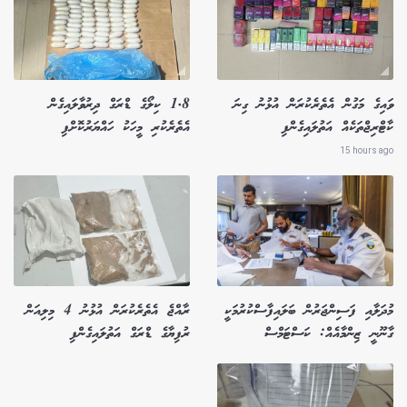
ވައިގެ މަގުން އެތެރެކުރަން އުޅުނު ގިނަ
1.8 ކިލޯގެ ޑްރަގް ދިރުވާލައިގެން
ކާޓްރިޖްތަކެއް އަތުލައިގެންފި
އެތެރެކުރި މީހަކު ހައްޔަރުކޮށްފި
15 hours ago
މުދަލާއި ފަސިންޖަރުން ބަލައިފާސްކުރުމަކީ
ރާއްޖެ އެތެރެކުރަން އުޅުނު 4 މިލިއަން
ގާނޫނީ ޒިންމާއެއް: ކަސްޓަމްސް
ރުފިޔާގެ ޑްރަގް އަތުލައިގެންފި