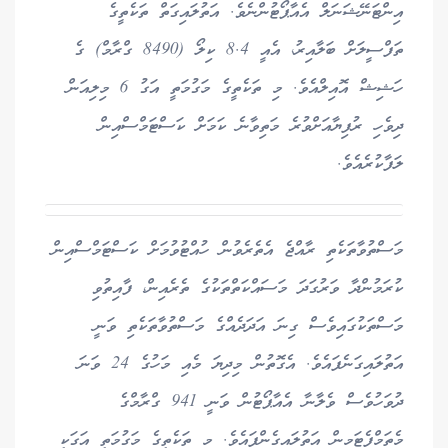
އިންޓަނޭޝަނަލް އެއާޕޯޓުންނެވެ. އަތުލައިގަތް ތަކެތީގެ
ތަފްސީލަށް ބަލާއިރު، އެއީ 8.4 ކިލޯ (8490 ގްރާމް) ގެ
ހަޝިޝް އޮއިލްއެވެ. މި ތަކެތީގެ މަގުމަތީ އަގު 6 މިލިއަން
ދިވެހި ރުފިޔާއަށްވުރެ މަތިވާނެ ކަމަށް ކަސްޓަމްސްއިން
ލަފާކުރެއެވެ.
މަސްތުވާތަކެތި ރާއްޖެ އެތެރެވުން ހުއްޓުވުމަށް ކަސްޓަމްސްއިން
ކުރަމުންދާ ވަރުގަދަ މަސައްކަތްތަކުގެ ތެރެއިން، ފާއިތުވި
މަސްތަކުގައިވެސް ގިނަ އަދަދެއްގެ މަސްތުވާތަކެތި ވަނީ
އަތުލައިގަނެފައެވެ. އެގޮތުން މިދިޔަ މެއި މަހުގެ 24 ވަނަ
ދުވަހުވެސް ވެލާނާ އެއާޕޯޓުން ވަނީ 941 ގްރާމްގެ
މެތަމްފެޓަމިން އަތުލައިގެންފައެވެ. މި ތަކެތީގެ މަގުމަތީ އަގަކީ