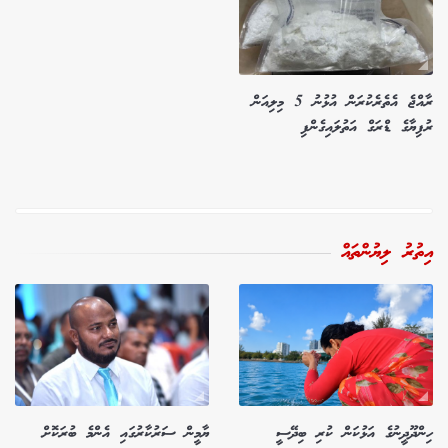
ރާއްޖެ އެތެރެކުރަން އުޅުނު 5 މިލިއަން
ރުފިޔާގެ ޑްރަގް އަތުލައިގެންފި
އިތުރު ލިޔުންތައް
ހިންދޫދީނުގެ އަޅުކަން ކުރި ބިދޭސީ
ޔާމީން ސަރުކާރުގައި އެންމެ ބުރަކޮށް