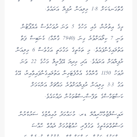
ގާތްގަނޑަކަށް 1.8 މިލިއަން ރުފިޔާ އަރައެވެ.
މީގެ އިތުރުން، މެއި މަހުގެ 5 ވަނަ ދުވަހުވެސް އެއާޕޯޓުން
ވަނީ 7 ކިލޯއަށްވުރެ ގިނަ (7940 ގްރާމް) ކެނަބިސް ފަތް
އަތުލައިގެންފައެވެ. މި ތަކެތީގެ މަގުމަތީ އަގުވެސް 6 މިލިއަން
ރުފިޔާއަށް އަރައެވެ. އަދި މިދިޔަ އޭޕްރީލް މަހުގެ 22 ވަނަ
ދުވަހު 1150 ގްރާމްގެ އެމްފެޓަމިން އަތުލައިގެންފައިވާއިރު، އޭގެ
އަގު 3.3 މިލިއަން ރުފިޔާއަށްވުރެ މައްޗަށް އަރާކަމަށް
ކަސްޓަމްސްގެ ތަފާސްހިސާބުތަކުން ދައްކައެވެ.
ރައީސުލްޖުމްހޫރިއްޔާ ޑރ. މުހައްމަދު މުއިއްޒުގެ ސަރުކާރުން
މަސްތުވާތަކެތީގެ ވަގުފާރި ހުއްޓުވުމަށް ދެއްވާ ހާއްސަ