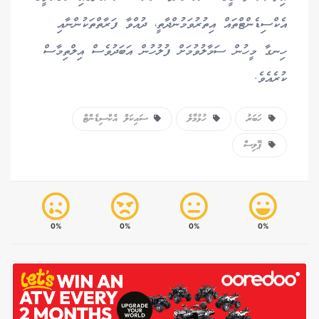
އެކްސިޑެންޓްތައް އިތުރުވަމުންދާތީ، ދުއްވާ ފަރާތްތަކުންނާއި
ހިނގާ މީހުން ސަމާލުވުމަށް ފުލުހުން އަބަދުވެސް އިލްތިމާސް
ކުރެއެވެ.
ހަބަރު
ހުޅުމާލެ
ސައިކަލް އެކްސިޑެންޓް
ޕޮލިސް
0%
0%
0%
0%