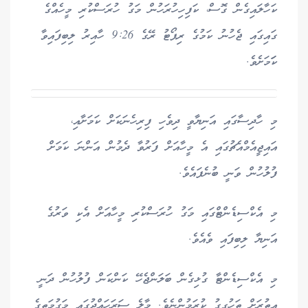
ކަހާލައިގެން ގޮސް، ކަފިހިހުރަހުން މަގު ހުރަސްކުރި މީހެއްގެ
ގައިގައި ޖެހުނު ކަމުގެ ރިޕޯޓު ރޭގެ 9:26 ހާއިރު ލިބިފައިވާ
ކަަމަށެވެ.
މި ހާދިސާގައި އަނިޔާވީ ދިވެހި ފިރިހެނަކަށް ކަމަށާއި،
އައިޖީއެމްއެޗުގައި އެ މީހާއަށް ފަރުވާ ދެމުން އަންނަ ކަމަށް
ފުލުހުން ވަނީ ބުނެފައެވެ.
މި އެކްސިޑެންޓްގައި މަގު ހުރަސްކުރި މީހާއަށް އެކި ވަރުގެ
އަނިޔާ ލިބިފައި ވެއެވެ.
މި އެކްސިޑެންޓާ ގުޅިގެން ބަލަންޖެހޭ ކަންކަން ފުލުހުން ދަނީ
އިތުރަށް ތަހުގީގު ކުރަމުންނެވެ. މާލެ ސަރަހައްދުގައި މަގުމަތީގެ