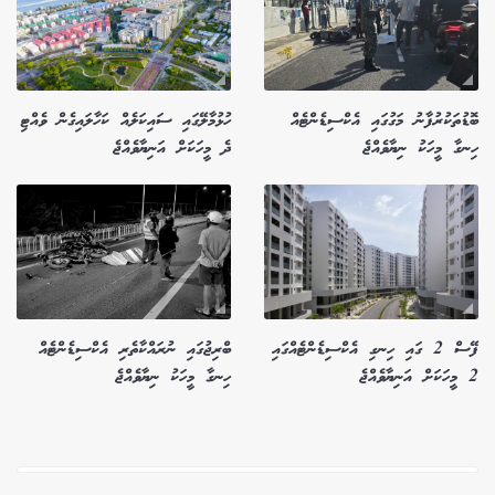
ބޮޑުތަކުރުފާނު މަގުގައި އެކްސިޑެންޓެއް
ހުޅުމާލޭގައި ސައިކަލެއް ކަހާލައިގެން ވެއްޓި
ހިނގާ މީހަކު ނިޔާވެއްޖެ
ދެ މީހަކަށް އަނިޔާވެއްޖެ
ފޭސް 2 ގައި ހިނގި އެކްސިޑެންޓެއްގައި
ބްރިޖުގައި ނުރައްކާތެރި އެކްސިޑެންޓެއް
2 މީހަކަށް އަނިޔާވެއްޖެ
ހިނގާ މީހަކު ނިޔާވެއްޖެ