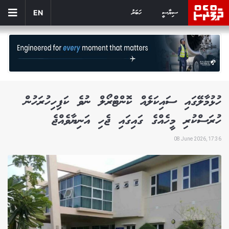
ސިޔާސީ
ހަބަރު
EN
ހުޅުމާލޭގައި ސައިކަލެއް ކޮންޓްރޯލް ނުވެ ކަފިހިހުރަހުން
ހުރަސްކުރި މީހެއްގެ ގައިގައި ޖެހި އަނިޔާވެއްޖެ
08 June 2026, 17:36