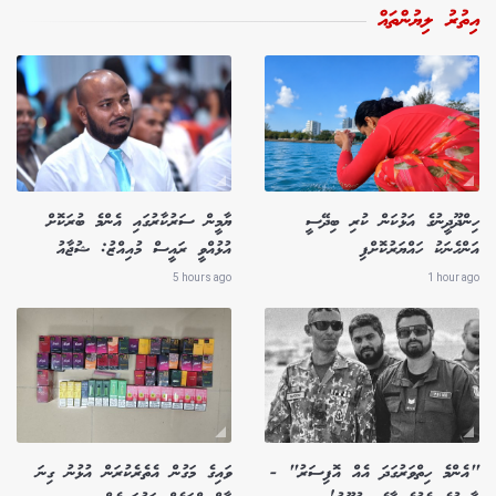
އިތުރު ލިޔުންތައް
ހިންދޫދީނުގެ އަޅުކަން ކުރި ބިދޭސީ
ޔާމީން ސަރުކާރުގައި އެންމެ ބުރަކޮށް
އަންހެނަކު ހައްޔަރުކޮށްފި
އުޅުއްވީ ރައީސް މުއިއްޒު: ޝުޖާއު
5 hours ago
1 hour ago
"އެންމެ ހިތްވަރުގަދަ އެއް އޮފިސަރު" -
ވައިގެ މަގުން އެތެރެކުރަން އުޅުނު ގިނަ