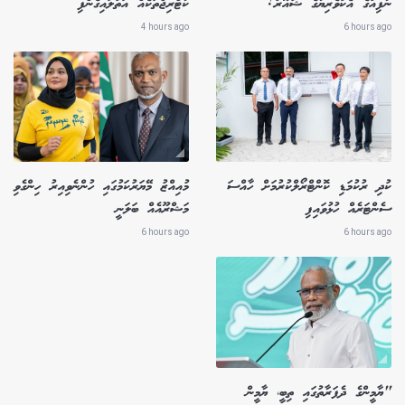
ނާފިއުގެ އެކުވެރިޔާގެ ޝުއޫރު!
ކާޓްރިޖްތަކެއް އަތުލައިގެންފި
4 hours ago
6 hours ago
ކުދި ރުކުމަޑި ކޮންޓްރޯލްކުރުމަށް ހާއްސަ
މުއިއްޒު މޭޔަރުކަމުގައި ހުންނެވިއިރު ހިންގެވި
ސެންޓަރެއް ހުޅުވައިފި
މަޝްރޫއެއް ބަލަނީ
6 hours ago
6 hours ago
"ޔާމީންގެ ދެފަރާތުގައި ތިބީ، ޔާމީން