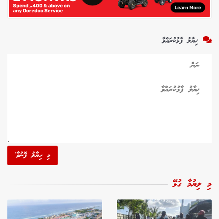
ޚިޔާލު ފާޅުކުރައްވާ
މި ހިޔާލު ފޮނުވާ'
މި ލިޔުމާ ގުޅޭ