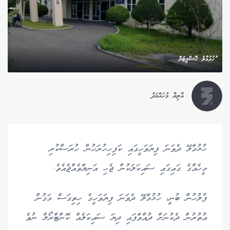
ުހުޅުމާލެ ހޮސްޕިޓަލް
އާލިޔާ މުހައްމަދު
ހުޅުމާލޭ ދެވަނަ ފިޔަވަހީގައި ކަފިހިހުރަހުން ހުރަސްކުރި
މީހެއްގެ ގައިގައި ސައިކަލަކުން ޖެހި އަނިޔާވެއްޖެއެވެ.
ފުލުހުން ބުނީ، ހުޅުމާލޭ ދެވަނަ ފިޔަވަހީގެ ހިތިގަސް މަގުން
އުތުރުން ދެކުނަށް ދުއްވާފައި ދިޔަ ސައިކަލެއް ކޮންޓްރޯލް ނުވެ