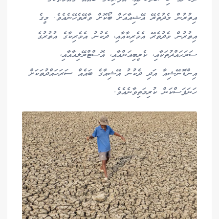
އިތުރުން މެދުތެރޭ އޭޝިއާއަށް ބޯކޮށް ވާރޭވެހޭނެއެވެ. މީގެ
އިތުރުން މެދުތެރޭ އެމެރިކާއާއި، ދެކުނު އެމެރިކާގެ އުތުރުގެ
ސަރަހައްދުތަކާއި، ކެރީބިއަންއާއި، އޮސްޓްރޭލިއާއާއި،
އިންޑޮނޭޝިއާ އަދި ދެކުނު އޭޝިއާގެ ބައެއް ސަރަހައްދުތަކަށް
ހަނަފަސްކަން ކުރިމަތިވާނެއެވެ.