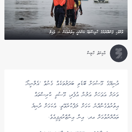
ވާރޭވެހި ފެންބޮޑުވުމުގެ ހާދިސާތައް އަންނަނީ އިތުރުވަމުން -- ފައިލް
އާމިނަތު ހާލިސާ
ދުނިޔޭގެ މޫސުމަށް ބޮޑެތި ބަދަލުތަކެއް ގެނުވާ 'އެލްނީނޯ'
ވަރަށް އަވަހަށް އަލުން އުފެދި، މޫސުމީ ކާރިސާތައް
އިތުރުވެގެންދާނެ ކަމަށް ލަފާކުރެވޭތީ، އެކަމަށް ދުނިޔެ
ތައްޔާރުވުމަށް އދ. އިން އިންޒާރުދީފިއެވެ.