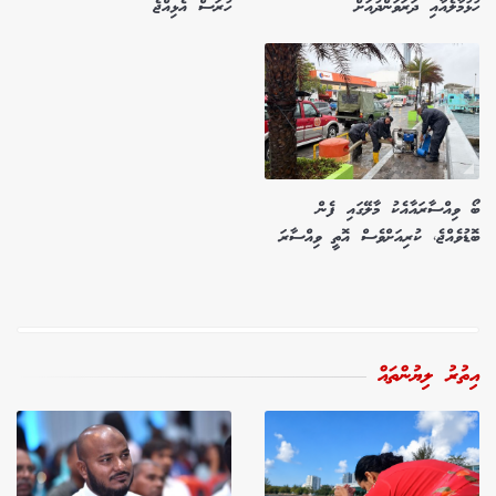
ހުޅުމާލެއާއި ދަރަވަންދުއަށް
ހުރަސް އެޅިއްޖެ
ބޯ ވިއްސާރައާއެކު މާލޭގައި ފެން
ބޮޑުވެއްޖެ، ކުރިއަށްވެސް އޮތީ ވިއްސާރަ
އިތުރު ލިޔުންތައް