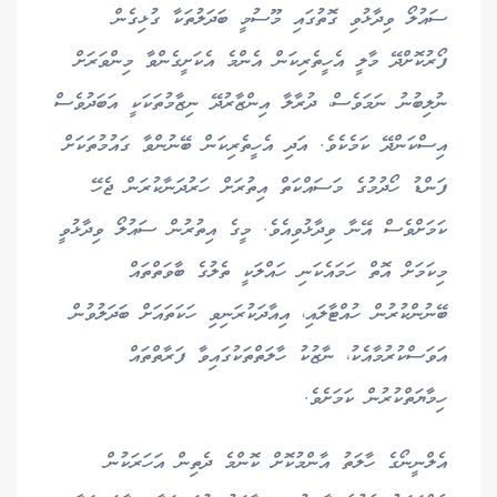
ސައުލޯ ވިދާޅުވި ގޮތުގައި މޫސުމީ ބަދަލުތަކާ ގުޅިގެން
ފޯރުކޮށްދޭ މާލީ އެހީތެރިކަން އެންމެ އެކަށީގެންވާ މިންވަރަށް
ނުލިބުނު ނަމަވެސް، ދުރާލާ އިންޒާރުދޭ ނިޒާމުތަކަކީ އަބަދުވެސް
އިސްކަންދޭ ކަމެކެވެ. އަދި އެހީތެރިކަން ބޭނުންވާ ގައުމުތަކަށް
ފަންޑު ހޯދުމުގެ މަސައްކަތް އިތުރަށް ހަރުދަނާކުރަން ޖެހޭ
ކަމަށްވެސް އޭނާ ވިދާޅުވިއެވެ. މީގެ އިތުރުން ސައުލޯ ވިދާޅުވީ
މިކަމަށް އޮތް ހަމައެކަނި ހައްލަކީ ތެލުގެ ބާވަތްތައް
ބޭނުންކުރުން ހުއްޓާލައި، އިއާދަކުރަނިވި ހަކަތައަށް ބަދަލުވުން
އަވަސްކުރުމާއެކު، ނާޒުކު ހާލަތްތަކުގައިވާ ފަރާތްތައް
ހިމާޔަތްކުރުން ކަމަށެވެ.
އެލްނީނޯގެ ހާލަތު އާންމުކޮށް ކޮންމެ ދެތިން އަހަރަކުން