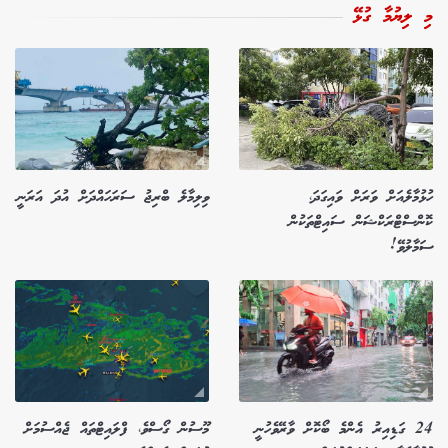
މި ލިޔުމާ ގުޅޭ
ހުޅުމާލެއަށް ވަރަށް ވައިގަދަ،
ވިލިމާލެ ބްރިޖު ސަރަހައްދަށް އުދަ އަރަނީ
ކޮންސްޓްރަކްޝަން ސައިޓްތަކުން
ސަމާލުވޭ!
24 ގަޑިއިރު އެންމެ ބޯކޮށް ވާރޭވެހުނީ
މޫސުން ގޯސްވެ، ފްލައިޓްތައް ޖެއްސުމަށް