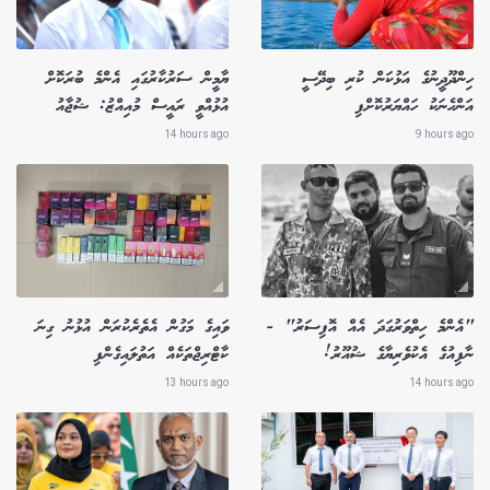
ހިންދޫދީނުގެ އަޅުކަން ކުރި ބިދޭސީ
ޔާމީން ސަރުކާރުގައި އެންމެ ބުރަކޮށް
އަންހެނަކު ހައްޔަރުކޮށްފި
އުޅުއްވީ ރައީސް މުއިއްޒު: ޝުޖާއު
14 hours ago
9 hours ago
"އެންމެ ހިތްވަރުގަދަ އެއް އޮފިސަރު" -
ވައިގެ މަގުން އެތެރެކުރަން އުޅުނު ގިނަ
ނާފިއުގެ އެކުވެރިޔާގެ ޝުއޫރު!
ކާޓްރިޖްތަކެއް އަތުލައިގެންފި
13 hours ago
14 hours ago