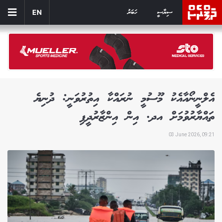
ސިޔާސީ
ހަބަރު
EN
އެލްނީނޯއާއެކު މޫސުމީ ނުރައްކާ އިތުރުވަނީ: ދުނިޔެ
ތައްޔާރުވުމަށް އދ. އިން އިންޒާރުދީފި
03 June 2026, 09:21