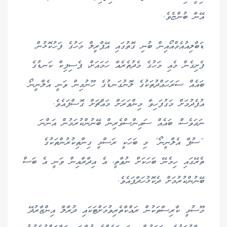
އޭނާ ބުންޏެވެ.
ޑަބްލިއުއެމްއޯއިން ބުނި ގޮތުގައި އޭޕްރީލް މަހުގެ ފަހުކޮޅުން
ފެށިގެން މެއި މަހުގެ މެދުތެރެއާ ހަމައަށް، ޕެސިފިކް ކަނޑުގެ
ބައެއް ސަރަހައްދުތަކުގެ ލޮނުގަނޑުގެ ހޫނުމިން ވަނީ އެލްނީނޯ
އުފެދުމަށް މަގުފަހިވާ މިންވަރަށް މައްޗަށް ގޮސްފައެވެ.
ނަމަވެސް، ބައެއް ސައިންސްވެރިން ބޭނުންކުރަމުން އަންނަ
“ސުޕާ އެލްނީނޯ” މި ބަހަކީ ރަސްމީ ގިންތިކުރުންތަކުގެ
ތެރޭގައި ހިމެނޭ ބަހަކަށް ނުވާތީ، އެ އިދާރާއިން ވަނީ އެ ބަސް
ބޭނުންކުރުމަށް ދެކޮޅުހަދާފައެވެ.
މޫސުމީ ކާރިސާތަކުން ރައްކާތެރިވުމަށްޓަކައި ދުރާލާ އިންޒާރުދޭ