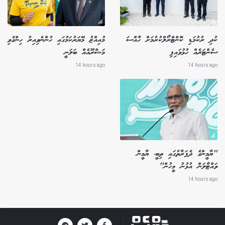
ކުދި ރުކުމަޑި ކޮންޓްރޯލްކުރުމަށް ހާއްސަ
މުއިއްޒު މޭޔަރުކަމުގައި ހުންނެވިއިރު ހިންގެވި
ސެންޓަރެއް ހުޅުވައިފި
މަޝްރޫއެއް ބަލަނީ
14 hours ago
14 hours ago
"ޔާމީންގެ ދެފަރާތުގައި ތިބީ، ޔާމީން
ވައްޓާލަން އުޅުނު މީހުން"
14 hours ago