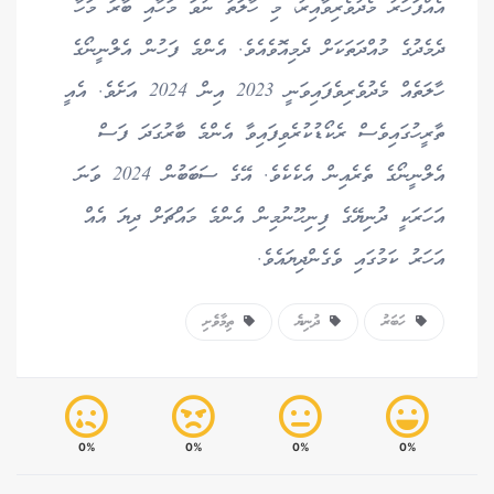
އެއްފަހަރު މެދުވެރިވާއިރު، މި ހާލަތު ނުވަ މަހާއި ބާރަ މަހާ
ދެމެދުގެ މުއްދަތަކަށް ދެމިއޮވެއެވެ. އެންމެ ފަހުން އެލްނީނޯގެ
ހާލަތެއް މެދުވެރިވެފައިވަނީ 2023 އިން 2024 އަށެވެ. އެއީ
ތާރީހުގައިވެސް ރެކޯޑުކުރެވިފައިވާ އެންމެ ބާރުގަދަ ފަސް
އެލްނީނޯގެ ތެރެއިން އެކެކެވެ. އޭގެ ސަބަބުން 2024 ވަނަ
އަހަރަކީ ދުނިޔޭގެ ފިނިހޫނުމިން އެންމެ މައްޗަށް ދިޔަ އެއް
އަހަރު ކަމުގައި ވެގެންދިޔައެވެ.
ހަބަރު
ދުނިޔެ
ތިމާވެށި
0%
0%
0%
0%