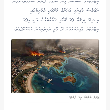
ނިޒާމުތަކުގެ ސަބަބުން ގިނަ ބައެއްގެ ފުރާނަ ސަލާމަތްކުރެވުނު
ނަމަވެސް، ފާއިތުވި އަހަރުގެ ތެރޭގައި އެމެރިކާއާއި
އިނގިރޭސިވިލާތް ފަދަ ބޮޑެތި ގައުމުތަކުން ވަނީ މިފަދަ
ނިޒާމުތައް ގާއިމުކުރުމަށް ދޭ މާލީ އެހީތެރިކަން ކުޑަކޮށްފައެވެ.
ޖަވަށް ބޭރުކުރާ ވިހަ ދުންތައް