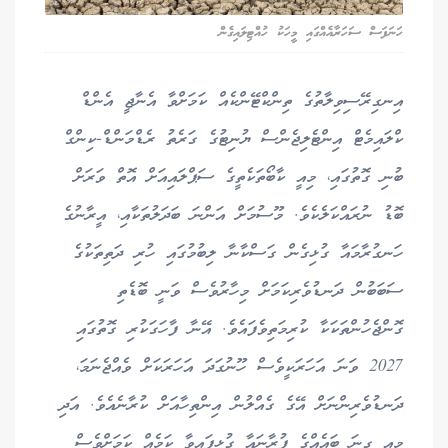
ހަނަފަސް ސަހަރާއެއްގައި މީހަކު ހުއްޓިލައިގެން
އިނގިރޭސިވިލާތުގެ ތިންކްޓޭންކެއް ކަމަށްވާ އެނާޖީ އެންޑް
ކްލައިމެޓް އިންޓެލިޖެންސް ޔުނިޓުގެ ގަރެތު ރެޑްމަންޑް-ކިންގް
ބުނި ގޮތުގައި، މިއީ ކާބޯތަކެތީގެ ސަޕްލައިއަށް އޮތް ވަރަށް
ބޮޑު ނުރައްކަލެކެވެ. މޫސުމަށް އަންނަ ބަދަލުތަކާއި، އީރާނުގެ
ހަނގުރާމައާ ގުޅިގެން ގަސްކާނާ ލިބުމުގައި ހުރި ދަތިތަކުގެ
ސަބަބުން ދަނޑުވެރިކަމަށް މިހާރުވެސް ވަނީ ބޮޑެތި
ގޮންޖެހުންތަކަކާ ކުރިމަތިވެފައެވެ. އޭނާ ފާހަގަކުރި ގޮތުގައި
2027 ވަނަ އަހަރަކީވެސް ހޫނުގަދަ އަހަރަކަށް ވެއްޖެނަމަ،
ދަނޑުވެރިންނަށް އޭގެ ގެއްލުން އިންތިހާއަށް ކުރާނެއެވެ. އަދި
މިއީ ގިނަ ބައެއްގެ ފުރާނައާ ގުޅިފައިވާ ކަމެއް ކަމަށްވެސް