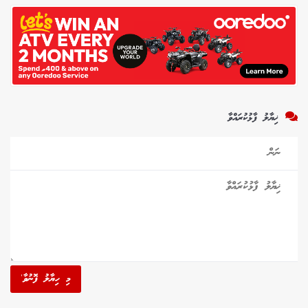
ޚިޔާލު ފާޅުކުރައްވާ
މި ހިޔާލު ފޮނުވާ'