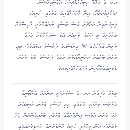
އދ. ގެ ވޯލްޑް މީޓިއޮރޮލޮޖިކަލް އޯގަނައިޒޭޝަން
(ޑަބްލިއުއެމްއޯ) އިން ހާމަކޮށްފައިވާ ގޮތުގައި، ދުނިޔޭގެ
ފިނިހޫނުމިން މައްޗަށް ގޮސް، މޫސުމީ ނުރައްކާތެރި ހާދިސާތަށް
މެދުވެރިވާ މި ހާލަތު، ކުރިއަށް އޮތް ސެޕްޓެމްބަރު މަހުގެ
ކުރިން އުފެދުމުގެ 80 އިންސައްތަ ފުރުސަތު އެބައޮތެވެ. މިއީ
ވަރަށް ބާރުގަދަ އެލްނީނޯއަކަށް ވުމުގެ ފުރުސަތު ބޮޑު ކަމަށް
ޑަބްލިއުއެމްއޯއިން ފާހަގަކޮށްފައިވެއެވެ.
މިކަމާ ގުޅިގެން އދ. ގެ ސެކްރެޓަރީ ޖެނެރަލް އެންޓޯނިއޯ
ގުޓަރޭސް ވިދާޅުވި ގޮތުގައި، މިއީ މޫސުމީ ގޮތުން ދުނިޔެއަށް
ދެވޭ ވަރަށް އަވަސް އިންޒާރެއްގެ ގޮތުގައި ބަލައިގަންނަން ޖެހޭ
ކަމަށެވެ. އޭނާ ވިދާޅުވީ ދުނިޔެ ހޫނުވަމުންދާ ދަނޑިވަޅެއްގައި