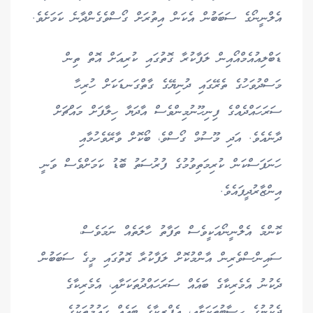
އެލްނީނޯގެ ސަބަބުން އެކަން އިތުރަށް ގޯސްވެގެންދާނެ ކަމަށެވެ.
ޑަބްލިއުއެމްއޯއިން ލަފާކުރާ ގޮތުގައި ކުރިއަށް އޮތް ތިން
މަސްދުވަހުގެ ތެރޭގައި ދުނިޔޭގެ ގާތްގަނޑަކަށް ހުރިހާ
ސަރަހައްދެއްގެ ފިނިހޫނުމިންވެސް އާދަޔާ ހިލާފަށް މައްޗަށް
ދާނެއެވެ. އަދި މޫސުމް ގޯސްވެ، ބޯކޮށް ވާރޭވެހުމާއި
ހަނަފަސްކަން ކުރިމަތިވުމުގެ ފުރުސަތު ބޮޑު ކަމަށްވެސް ވަނީ
އިންޒާރުދީފައެވެ.
ކޮންމެ އެލްނީނޯއަކީވެސް ތަފާތު ހާލަތެއް ނަމަވެސް،
ސައިންސްވެރިން އާންމުކޮށް ލަފާކުރާ ގޮތުގައި މީގެ ސަބަބުން
ދެކުނު އެމެރިކާގެ ބައެއް ސަރަހައްދުތަކަށާއި، އެމެރިކާގެ
ދެކުނުގެ ހިސާބުތަކަށާއި، އެފްރިކާގެ ބައެއް ގައުމުތަކުގެ