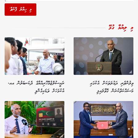
މި ހިޔާލު ފޮނުވާ'
މި ލިޔުމާ ގުޅޭ
ވިލުންތެރި ދައުލަތަކަށް އެކުގައި
ރައީސުލްޖުމްހޫރިއްޔާގެ ދެކަނބަލުން އއ.
މަސައްކަތްކުރަން ގޮވާލައިފި
އުކުޅަހަށް ވަޑައިގެންފި