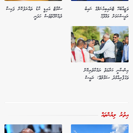
ވަޒީއާބެހޭ ޓްރައިބިއުނަލްގެ ނައިބު
ސްމާޓް އައިޑީ ކާޑު ތައާރަފުކޮށް ފައިސާ
ރައީސްކަމަށް މަމްދޫހް
ދެއްކޭގޮތްވެސް ހަދަނީ
އިންސާނީ ކަރާމަތް ރައްކާތެރިކޮށް
ވަގުފާރިއާމެދު ސަމާލުވޭ: ރައީސް
އިތުރު ލިޔުންތައް