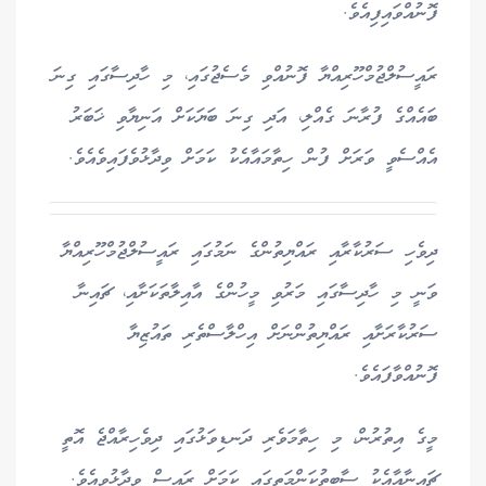
ފޮނުއްވައިފިއެވެ.
ރައީސުލްޖުމްހޫރިއްޔާ ފޮނުއްވި މެސެޖުގައި، މި ހާދިސާގައި ގިނަ
ބައެއްގެ ފުރާނަ ގެއްލި، އަދި ގިނަ ބަޔަކަށް އަނިޔާވި ޚަބަރު
އެއްސެވީ ވަރަށް ފުން ހިތާމައާއެކު ކަމަށް ވިދާޅުވެފައިވެއެވެ.
ދިވެހި ސަރުކާރާއި ރައްޔިތުންގެ ނަމުގައި ރައީސުލްޖުމްހޫރިއްޔާ
ވަނީ މި ހާދިސާގައި މަރުވި މީހުންގެ އާއިލާތަކަށާއި، ޗައިނާ
ސަރުކާރަށާއި ރައްޔިތުންނަށް އިހްލާސްތެރި ތައުޒިޔާ
ފޮނުއްވާފައެވެ.
މީގެ އިތުރުން، މި ހިތާމަވެރި ދަނޑިވަޅުގައި ދިވެހިރާއްޖެ އޮތީ
ޗައިނާއާއެކު ސާބިތުކަންމަތީގައި ކަމަށް ރައީސް ވިދާޅުވިއެވެ.