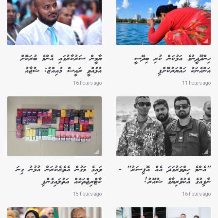
ހިންދޫދީނުގެ އަޅުކަން ކުރި ބިދޭސީ
ޔާމީން ސަރުކާރުގައި އެންމެ ބުރަކޮށް
އަންހެނަކު ހައްޔަރުކޮށްފި
އުޅުއްވީ ރައީސް މުއިއްޒު: ޝުޖާއު
16 hours ago
11 hours ago
"އެންމެ ހިތްވަރުގަދަ އެއް އޮފިސަރު" -
ވައިގެ މަގުން އެތެރެކުރަން އުޅުނު ގިނަ
ނާފިއުގެ އެކުވެރިޔާގެ ޝުއޫރު!
ކާޓްރިޖްތަކެއް އަތުލައިގެންފި
15 hours ago
16 hours ago