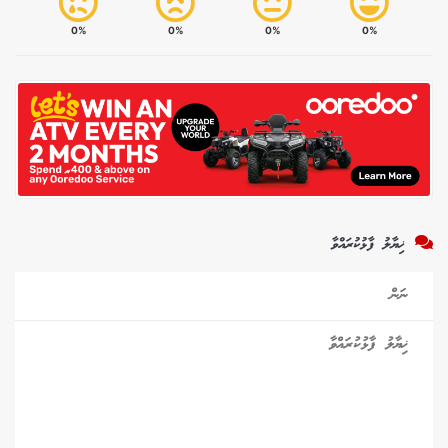
0%
0%
0%
0%
ޚިޔާލު ފާޅުކުރައްވާ