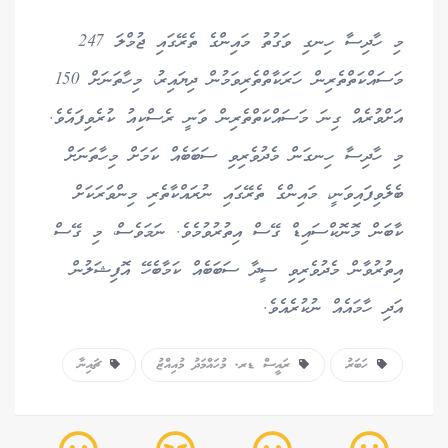
މި ހާދިސާ ހިނގި ވަގުތު މައިންގެ ތެރޭގައި ޖުމްލަ 247
މަސައްކަތްތެރިން ހަރަކާތްތެރިވަމުން ދިޔައިރު، މިހާތަނަށް 150
އަށްވުރެއް ގިނަ މަސައްކަތްތެރިން ވަނީ ރެސްކިއު ކުރެވިފައެވެ.
މި ހާދިސާ ހިނގަން މެދުވެރިވި ސަބަބެއް ކަމަށް މިހާތަނަށް
ބެލެވިފައިވަނީ، މައިންގެ ތެރޭގައި ނުރައްކާތެރި މިންވަރަކަށް
ކާބަން މޮނޮކްސައިޑް ގޭސް އިތުރުވުމެވެ. ނަމަވެސް، މި ގޭސް
އިތުރުވާން މެދުވެރިވި ސީދާ ސަބަބެއް ކަމާބެހޭ އޮފިޝަލުން
އަދި ހާމައެއް ނުކުރެއެވެ.
ހަބަރު
ރައީސް ޑރ. މުހައްމަދު މުއިއްޒު
ޗައިނާ