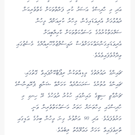
އަދި މި ހާދިސާގެ އަސަރު ކުރި ފަރާތްތަކަށް ކެތްތެރިކަން
ދެއްވުމަށް އެދިވަޑައިގެން، މިހާރު ކުރިއަށްދާ މީހުން
ސަލާމަތްކުރުމުގެ މަސައްކަތްތަކަށް ކާމިޔާބީއަށް
އެދިވަޑައިގަންނަވާކަމަށްވެސް ރައީސުލްޖުމްހޫރިއްޔާގެ މެސެޖުގައި
ވިދާޅުވެފައިވެއެވެ.
ޗައިނާގެ ދައުލަތުގެ މީޑިއާތަކުން ރިޕޯޓްކޮށްފައިވާ ގޮތުގައި،
ޗައިނާގެ އުތުރުގެ ސަރަޙައްދެއް ކަމަށްވާ ޝަންޒީ ޕްރޮވިންސްގެ
ޗަންގްޒީ ސިޓީގެ މައިންގައި ހުކުރު ދުވަހުގެ ރޭ ހިނގި މި
ހާދިސާގައި މިހާތަނަށް ހަތަރު މަސައްކަތްތެރިން ވަނީ
މަރުވެފައެވެ. އަދި 90 އަށްވުރެ ގިނަ މީހުން ބިމުގެ އަޑީގައި
ތާށިވެފައިވާ ކަމަށް މައުލޫމާތު ލިބެއެވެ.