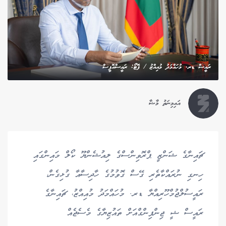
ރައީސް ޑރ. މުހައްމަދު މުއިއްޒު / ފޮޓޯ: ރައީސްއޮފީސް
އައިމިނަތު މާޝާ
ޗައިނާގެ ޝަންޒީ ޕްރޮވިންސްގެ ލިއުޝެންޔޫ ކޯލް މައިންގައި
ހިނގި ނުރައްކާތެރި ގޭސް ގޮވުމުގެ ހާދިސާއާ ގުޅިގެން،
ރައީސުލްޖުމްހޫރިއްޔާ ޑރ. މުހައްމަދު މުއިއްޒު، ޗައިނާގެ
ރައީސް ޝީ ޖިންޕިންގްއަށް ތައުޒިޔާގެ މެސެޖެއް