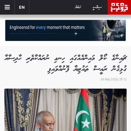
ސިޔާސީ
ހަބަރު
EN
ޗައިނާގެ ކޯލް މައިންއެއްގައި ހިނގި ނުރައްކާތެރި ހާދިސާއާ
ގުޅިގެން ރައީސް ތައުޒިޔާ ފޮނުއްވައިފި
24 May 2026, 18:12