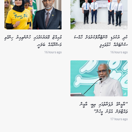
ކުދި ރުކުމަޑި ކޮންޓްރޯލްކުރުމަށް ހާއްސަ
މުއިއްޒު މޭޔަރުކަމުގައި ހުންނެވިއިރު ހިންގެވި
ސެންޓަރެއް ހުޅުވައިފި
މަޝްރޫއެއް ބަލަނީ
16 hours ago
16 hours ago
"ޔާމީންގެ ދެފަރާތުގައި ތިބީ، ޔާމީން
ވައްޓާލަން އުޅުނު މީހުން"
17 hours ago