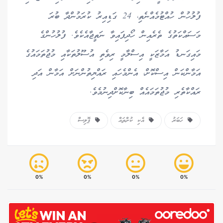
ފުލުހުން ހުއްޓުމެއްނެތި، 24 ގަޑިއިރު ކުރަމުންދާ ބުރަ
މަސައްކަތުގެ ތެރެއިން ހޯދިފައިވާ ނަތީޖާއެކެވެ. ފުލުހުންގެ
މައިގަނޑު އަމާޒަކީ އިސްލާމީ ރިވެތި އުސޫލުތަކާއި މުޖުތަމައުގެ
އަމާންކަން އިސްކޮށް، އެންމެހައި ރައްޔިތުންނަށް އަމާން އަދި
ރައްކާތެރި މުޖުތަމައެއް ބިނާކޮށްދިނުމެވެ.
ހަބަރު
އެކި ކުށްތައް
ޕޮލިސް
0%
0%
0%
0%