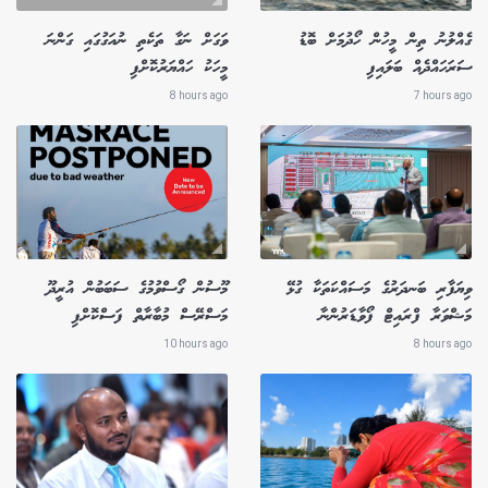
ގެއްލުނު ތިން މީހުން ހޯދުމަށް ބޮޑު
ވަގަށް ނަގާ ތަކެތި ނުއަގުގައި ގަންނަ
ސަރަހައްދެއް ބަލައިފި
މީހަކު ހައްޔަރުކޮށްފި
8 hours ago
7 hours ago
ވިޔަފާރި ބަނދަރުގެ މަސައްކަތަކާ ގުޅޭ
މޫސުން ގޯސްވުމުގެ ސަބަބުން އުރީދޫ
މަޝްވަރާ ފްރައިޓް ފޯވާޑަރުންނާ
މަސްރޭސް މުބާރާތް ފަސްކޮށްފި
10 hours ago
8 hours ago