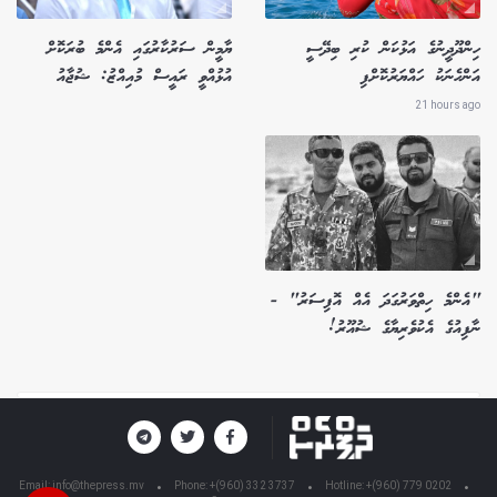
ހިންދޫދީނުގެ އަޅުކަން ކުރި ބިދޭސީ
ޔާމީން ސަރުކާރުގައި އެންމެ ބުރަކޮށް
އަންހެނަކު ހައްޔަރުކޮށްފި
އުޅުއްވީ ރައީސް މުއިއްޒު: ޝުޖާއު
21 hours ago
"އެންމެ ހިތްވަރުގަދަ އެއް އޮފިސަރު" -
ނާފިއުގެ އެކުވެރިޔާގެ ޝުއޫރު!
Email:
info@thepress.mv
Phone: +(960) 332 3737
Hotline: +(960) 779 0202