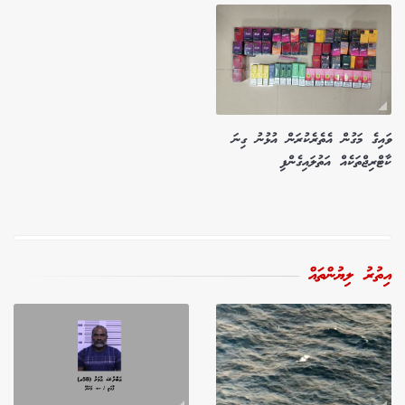
ވައިގެ މަގުން އެތެރެކުރަން އުޅުނު ގިނަ
ކާޓްރިޖްތަކެއް އަތުލައިގެންފި
އިތުރު ލިޔުންތައް