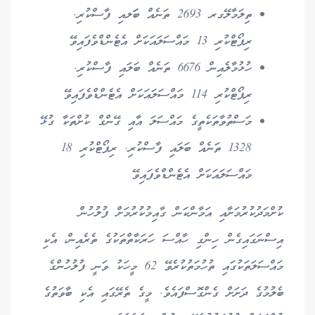
ތިލަމާލޭގރ 2693 ތަނެއް ބަަލއި ފާސްކުރި.
ރިޕޯޓްކުރި 13 މައްސަލައަކަށް އެޓެންޑްވެފައިވޭ
ހުޅުމާލެއިން 6676 ތަނެއް ބަލައި ފާސްކުރި.
ރިޕޯޓްކުރި 114 މައްސަލައަކަށް އެޓެންޑްވެފައިވޭ
މަސްތުވާތަކެތީގެ މައްސަލަ އާއި ގޭންގް ކުށްތަކާ ގުޅޭ
1328 ތަނެއް ބަލައި ފާސްކުރި. ރިޕޯޓްކުރި 18
މައްސަލައަކަށް އެޓެންޑްވެފައިވޭ
ކުށްމަދުކުރުމަށާއި އަމާންކަން ގާއިމުކުރުމަށް ފުލުހުން
އިސްނަގައިގެން ހިންގި ހާއްސަ ހަރަކާތްތަކުގެ ތެރެއިން، އެކި
މައްސަލަތަކުގައި ތުހުމަތުކުރެވޭ 62 މީހަކު ވަނީ ފުލުހުންގެ
ބެލުމުގެ ދަށަށް ގެންގޮސްފައެވެ. މީގެ ތެރޭގައި އެކި ބާވަތުގެ