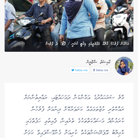
އަންހެން ފުލުހަކު މާލޭގެ މަގުމަތީގައި ޑިއުޓީ ކުރަނީ / ފޮޓޯ: ދަ ޕްރެސް
ޢާއިޝަތު ޝާޒްލީން
follow me
follow me
މާލެ ސަރަޙައްދުގެ އަމާންކަން ދަމަހައްޓައި، ރައްޔިތުންނަށް
ރައްކާތެރި މުޖުތަމައެއް ކަށަވަރުކޮށް ދިނުމަށް ފުލުހުން
ކުރަމުންދާ މަސައްކަތްތަކުގެ ތެރެއިން، ފާއިތުވި ހަފުތާގައި
ކާމިޔާބު އޮޕަރޭޝަންތަކެއް ކުރިއަށް ގެންގޮސްފައިވާ ކަމަށް