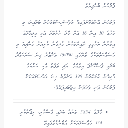
ފުލުހުން ބުނެފިއެވެ.
ފުލުހުން އާންމުކޮށްފައިވާ ތަފާސްހިސާބުތަކަށް ބަލާއިރު، މި
މަހުގެ 10 އިން 16 އަށް މާލެ، ހުޅުމާލެ އަދި ވިލިމާލޭގެ
އިތުރުން ތަހުގީގީ ދާއިރާތަކުން ގުޅިގެން ކުރިއަށް ގެންދިޔަ މި
މަސައްކަތްތަކުގެ ތެރޭގައި 16,000 އަށްވުރެ ގިނަ ސަރަހައްދު
ބަލައި ފާސްކޮށްފަ އިވެއެވެ. އަދި ތަފާތު އެކި ކަންކަމާ
ގުޅިގެން ހުށަހެޅުނު 390 އަށްވުރެ ގިނަ މައްސަލައަކަށް
ފުލުހުން ވަނީ ވަގުތުން އިޖާބަދީފައެވެ.
މާލޭގެ 5854 ތަނެއް ބަލައި ފާސްކުރި. ރިޕޯޓްކުރި
174 މައްސަލައަކަށް އެޓެންޑްވެފައިވޭ