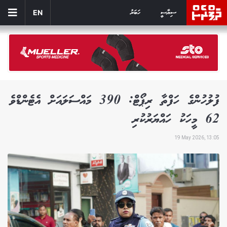
ސިޔާސީ
ހަބަރު
EN
ފުލުހުންގެ ހަފްތާ ރިޕޯޓް: 390 މައްސަލައަށް އެޓެންޑްވެ
62 މީހަކު ހައްޔަރުކުރި
19 May 2026, 13:05