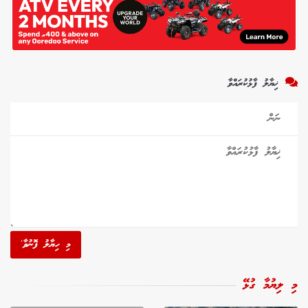
ޚިޔާލު ފާޅުކުރައްވާ
މި ހިޔާލު ފޮނުވާ'
މި ލިޔުމާ ގުޅޭ