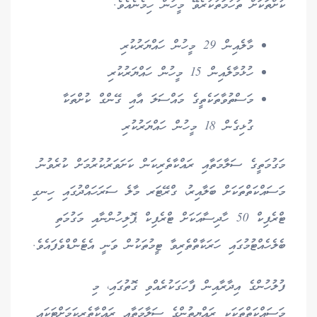
ކުށްތަކަށް ތުހުމަތުކުރެވޭ މީހުން ހިމެނެއެވެ.
މާލެއިން 29 މީހުން ހައްޔަރުކުރި
ހުޅުމާލެއިން 15 މީހުން ހައްޔަރުކުރި
މަސްތުވާތަކެތީގެ މައްސަލަ އާއި ގޭންގް ކުށްތަކާ
ގުޅިގެން 18 މީހުން ހައްޔަރުކުރި
މަގުމަތީގެ ސަލާމަތާއި ރައްކާތެރިކަން ކަށަވަރުކުރުމަށް ކުރެވުނު
މަސައްކަތްތަކަށް ބަލާއިރު، ގްރޭޓަރ މާލެ ސަރަހައްދުގައި ހިނގި
ޓްރެފިކް 50 ހާދިސާއަކަށް ޓްރެފިކް ޕޮލިހުންނާއި މަގުމަތި
ބެލެހެއްޓުމުގައި ހަރަކާތްތެރިވާ ޓީމުތަކުން ވަނީ އެޓެންޑްވެފައެވެ.
ފުލުހުންގެ އިދާރާއިން ފާހަގަކުރެއްވި ގޮތުގައި، މި
މަސައްކަތްތަކަކީ ރައްޔިތުންގެ ސަލާމަތާއި ރައްކާތެރިކަމަށްޓަކައި