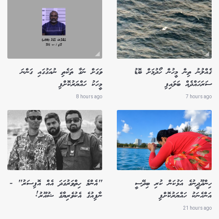
ގެއްލުނު ތިން މީހުން ހޯދުމަށް ބޮޑު
ވަގަށް ނަގާ ތަކެތި ނުއަގުގައި ގަންނަ
ސަރަހައްދެއް ބަލައިފި
މީހަކު ހައްޔަރުކޮށްފި
8 hours ago
7 hours ago
ހިންދޫދީނުގެ އަޅުކަން ކުރި ބިދޭސީ
"އެންމެ ހިތްވަރުގަދަ އެއް އޮފިސަރު" -
އަންހެނަކު ހައްޔަރުކޮށްފި
ނާފިއުގެ އެކުވެރިޔާގެ ޝުއޫރު!
21 hours ago