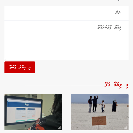
މި ހިޔާލު ފޮނުވާ'
މި ލިޔުމާ ގުޅޭ