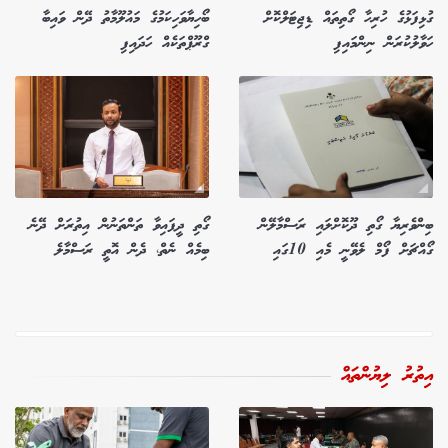
ގުޅިފަޅުގެ ހުރިހާ ގޯތިތައް ޑިޖިޓަލްކޮށް
ބޯހިޔާވަހިކަމުގެ މައުލޫމާތު ދޭން ވައިބާ
ހަވާލުކުރަން ނިންމައިފި
ގްރޫޕްތަކެއް ހަދައިފި
ބިންވެރިޔާ ގޯތި ދޫކޮށްލައި ރަސްމާލޭން
ގޯތި ދީފައިވާ ތަންތަނުން އިތުރަށް ދޭނެ
ގޯއްޗަށް ފޯމް ލެވޭނީ މެއި 10ގައި
ބިމެއް ނެތް، ދެން އޮތީ ރަސްމާލެ
އިތުރު ލިޔުންތައް