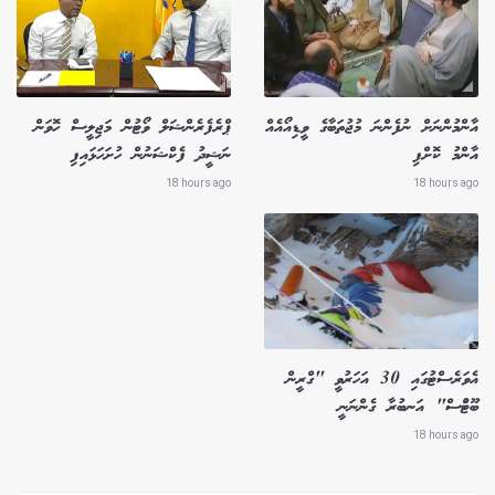
އާންމުންނަށް ނުފެންނަ މުޖުތަބާގެ ވީޑިއޯއެއް
ޕްރެފެރެންޝަލް ވޯޓުން މަޖިލީސް ހޮވަން
އާންމު ކޮށްފި
ނަޝީދު ފެކްޝަނުން ހުށަހަޅައިފި
18 hours ago
18 hours ago
އެވަރެސްޓުގައި 30 އަހަރުވީ "ގްރީން
ބޫޓުްސް" އަނބުރާ ގެންނަނީ
18 hours ago