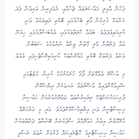
ފަހުން އާއިލީ މައްސަލަތައް ޖެހުމާއި، ދެމަފިރިން ވަރިވުން ފަދަ
ކަންކަމާ ގުޅިގެން ގޯތި ބެހުމުގައި ބޮޑެތި ދަތިތަކެއް ވަނީ
ކުރިމަތިވެފައެވެ. ބައެއް ހާލަތްތަކުގައި، އެއްބަސްވުމުގައި ހިމެނޭ
އެއް ފަރާތުން މާލީ ގޮތުން ޒިންމާ ނުނެގުމުގެ ސަބަބުން
އަނެއް ފަރާތަށް ބޮޑެތި ގެއްލުންތަކާ ކުރިމަތިލާންޖެހިފައި ވެއެވެ.
މި އުސޫލާ އެއްގޮތަށް ފޯމް ހުށަހެޅުމުގެ ކުރިން، ގެޒެޓުގައި
ޝާއިއުކޮށްފައިވާ އުސޫލުތައް ރަނގަޅަށް ދިރާސާކޮށް،
ފުރިހަމަކުރަންޖެހޭ ލިޔެކިޔުންތައް ތައްޔާރުކުރުމަށް ހައުސިން
މިނިސްޓްރީން ވަނީ އިލްތިމާސްކޮށްފައެވެ. އަދި މި މަރުހަލާއާ
ގުޅޭގޮތުން އިތުރު މައުލޫމާތު ސާފުކުރަން ބޭނުންވާ ފަރާތްތަކުން
ހައުސިން މިނިސްޓްރީގެ ހޮޓްލައިނަށް ގުޅުމަށް ނުވަތަ ރަސްމީ