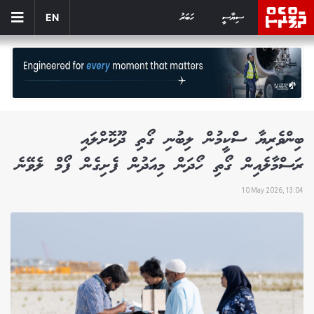
ސިޔާސީ
ހަބަރު
EN
ބިންވެރިޔާ ސްކީމުން ލިބުނި ގޯތި ދޫކޮށްލައި
ރަސްމާލެއިން ގޯތި ހޯދަން މިއަދުން ފެށިގެން ފޯމް ލެވޭނެ
10 May 2026, 13:04