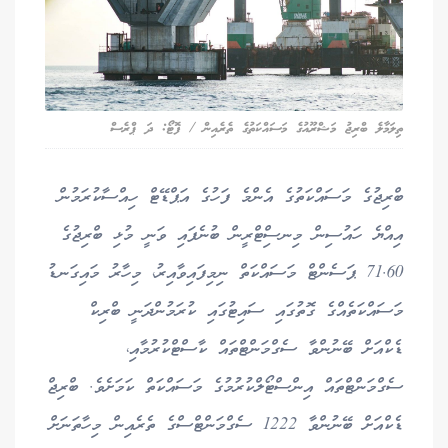
ތިލަމާލެ ބްރިޖު މަޝްރޫއުގެ މަސައްކަތުގެ ތެރެއިން / ފޮޓޯ: ދަ ޕްރެސް
ބްރިޖުގެ މަސައްކަތުގެ އެންމެ ފަހުގެ އަޕްޑޭޓް ހިއްސާކުރަމުން
އިއްޔެ ހައުސިން މިނސިްޓްރީން ބުނެފައި ވަނީ މުޅި ބްރިޖުގެ
71.60 ޕަސެންޓް މަސައްކަތް ނިމިފައިވާއިރު، މިހާރު މައިގަނޑު
މަސައްކަތެއްގެ ގޮތުގައި ސައިޓުގައި ކުރަމުންދަނީ ބްރިކް
ޑެކްއަށް ބޭނުންވާ ސެގްމަންޓްތައް ކާސްޓްކުރުމާއި،
ސެގްމަންޓްތައް އިންސްޓޯލްކުރުމުގެ މަސައްކަތް ކަމަށެވެ. ބްރިޖް
ޑެކްއަށް ބޭނުންވާ 1222 ސެގްމަންޓްސްގެ ތެރެއިން މިހާތަނަށް