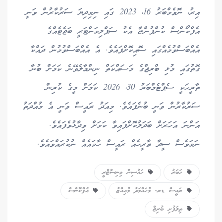
އިރު، ނޮވެމްބަރު 16، 2023 ގައި ނިމިދިޔަ ސަރުކާރުން ވަނީ
އެފްކޯންސް ކުންފުންޏާ އެކު ސަޕްލިމަންޓަރީ ބަޖެޓެއްގެ
އެއްބަސްވުމެއްގައި ސޮއިކޮށްފައެވެ. އެ އެއްބަސްވުމުން ދައްކާ
ގޮތުގައި މުޅި ބްރިޖްގެ މަސައްކަތް ނިންމާލެވޭނެ ކަމަށް ބުނާ
ތާރީހަކީ ސެޕްޓެމްބަރު 30، 2026 ކަމަށް މީގެ ކުރިން
ސަރުކާރުން ވަނީ ބުނެފައެވެ. މިއަދު ރައީސް ވަނީ އެ މުއްދަތު
އަންނަ އަހަރަށް ބަދަލުކޮށްފައިވާ ކަމަށް ވިދާޅުވެފައެވެ.
ނަމަވެސް ސީދާ ތާރީހެއް ރައީސް ހާމައެއް ނުކުރައްވައެވެ.
ހަބަރު
ހައުސިން މިނިސްޓްރީ
ރައީސް ޑރ. މުހައްމަދު މުއިއްޒު
އެފްކޮންސް
ތިލަފުށި ބުރިޖް