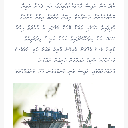
ނުދާ ކަން ރައީސް ފާހަގަކުރެއްވިއެވެ. އެކި ފަހަރު މަތިން
ކޮންޓްރެކްޓަރު މަސައްކަތް ނިމޭނެ މުއްދަތު އިތުރު ކުރުމަށް
އެދިފައިވާ ކަމަށާއި ވަރަށް ބޮޑަށް ބަލާފައި އެ މުއްދަތު މިހާރު
2027 އަށް އިތުރުކޮށްފައިވާ ކަމަށް ރައީސް ވިދާޅުވިއެވެ.
ކުރިން ވެސް އެގޮތަށް އެދިގެން ތާރީހް ބަދަލު ކުރި ނަމަވެސް
މަސައްކަތް ތާރީހާ އެއްގޮތަށް ކުރިއަށް ނުދާކަން
ފާހަގަކުރައްވައި ރައީސް ވަނީ ކަންބޮޑުވުން ފާޅު ކުރައްވާފައެވެ.