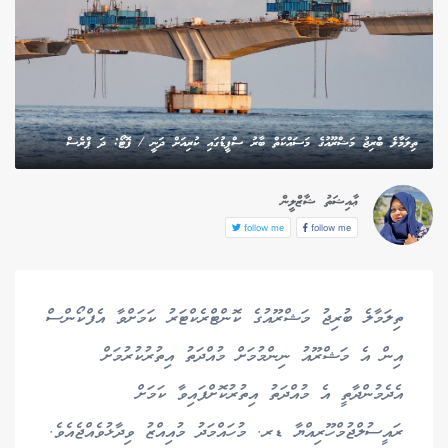
ތިލަމާލެ ބްރިޖު މަޝްރޫއުގެ މަސައްކަތް ބާރު ސްޕީޑުގައި ކުރިއަށް ދަނީ / ފޮޓޯ: ދަ ޕްރެސް
ޢާއިޝަތު ޝާޒްލީން
follow me
follow me
ތިލަމާލެ ބުރިޖު މަޝްރޫއުގެ ކޮންޓްރެކްޓަރު ކަމަށްވާ އެފްކޯންސް
އިން އެ މަޝްރޫއު ނިންމުމަށް މުއްދަތު އިތުރުކުރުމަށް
އެދެމުންދާތީ އެ މުއްދަތު އިތުރުކޮށްފައިވާ ކަމަށް
ރައީސުލްޖުމްހޫރިއްޔާ ޑރ. މުހައްމަދު މުއިއްޒު ވިދާޅުވެއްޖެއެވެ.