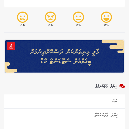
0%
0%
0%
0%
ޚިޔާލު ފާޅުކުރައްވާ