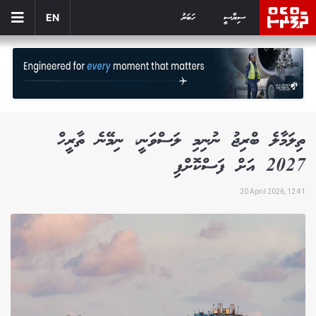
ސިޔާސީ
ހަބަރު
EN
ތިލަމާލެ ބްރިޖު ނުނިމި ލަސްވަނީ، ނިމޭނެ ތާރީހް
2027 އަށް ފަސްކޮށްފި
20 April 2026, 12:41