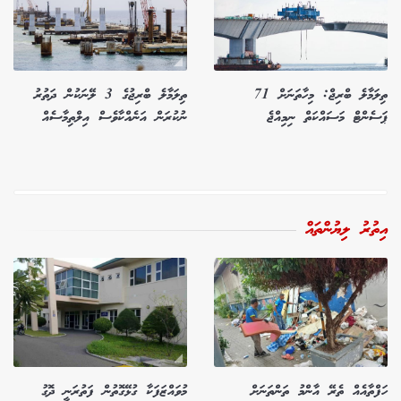
ތިލަމާލެ ބްރިޖް: މިހާތަނަށް 71
ތިލަމާލެ ބްރިޖުގެ 3 ލޭނަކުން ދަތުރު
ޕަސެންޓް މަސައްކަތް ނިމިއްޖެ
ނުކުރަން އަނެއްކާވެސް އިލްތިމާސެއް
އިތުރު ލިޔުންތައް
ހަފްތާއެއް ތެރޭ އާންމު ތަންތަނަށް
މުވައްޒަފަކާ ގުޅޭގޮތުން ފަތުރަނީ ދޮގު