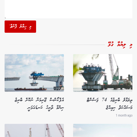
މި ހިޔާލު ފޮނުވާ'
މި ލިޔުމާ ގުޅޭ
ތިލަމާލެ ބްރިޖުގެ 74 ޕަސެންޓް
އެފްކޯންސް ޖޫރިމަނާ ނުކޮށް ބްރިޖު
މަސައްކަތް ނިމިއްޖެ
ނިންމާ ތާރީހު ކަނޑައަޅަނީ
1 month ago