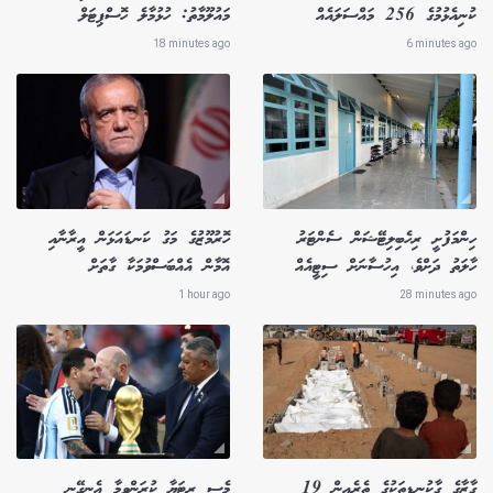
ކުނިއެޅުމުގެ 256 މައްސަލައެއް
މައުލޫމާތު: ހުޅުމާލެ ހޮސްޕިޓަލް
18 minutes ago
6 minutes ago
ހިންމަފުށީ ރިހެބިލިޓޭޝަން ސެންޓަރު
ހޮރުމޫޒުގެ މަގު ކަނޑައަޅަން އީރާނާއި
ހާލަތު ދަށްވެ، އިހުސާނަށް ސިޓީއެއް
އޮމާން އެއްބަސްވުމަކާ ގާތަށް
1 hour ago
28 minutes ago
ގާޒާގެ ގާކުނޑިތަކުގެ ތެރެއިން 19
މެސީ ރިޓަޔާ ކުރަންވީމާ އެނގޭނީ