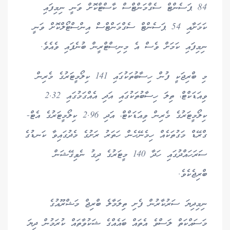
84 ޕަސެންޓް ސެގްމަންޓްސް ކާސްޓްކޮށް ވަނީ ނިމިފައި
ކަމަށާއި 54 ޕަސެންޓް ސެގްމަންޓްސް އިންސްޓޯލްކޮށް ވަނީ
ނިމިފައި ކަމަށް ވެސް އެ މިނިސްޓްރީން ބުނެފައި ވެއެވެ.
މި ބްރިޖަކީ ފުން ހިސާބުތަކުގައި 141 ކިލޯމީޓަރުގެ މެރިން
ވިއަޑަކްޓް، ތިލަ ހިސާބުތަކުގައި އަދި އެއްގަމުގައި 2.32
ކިލޯމީޓަރުގެ މެރިން ވިއަޑަކްޓް، އަދި 2.96 ކިލޯމީޓަރުގެ އެޓް-
ގްރޭޑް މަގުތަކެއް ހިމެނޭހެން ހަތަރު ރަށުގެ މެދުގައިވާ ކަނޑުގެ
ސަރަހައްދުގައި ހަދާ 140 މީޓަރުގެ ދިގު ނެވިގޭޝަން
ބްރިޖެކެވެ.
ނިމިދިޔަ ސަރުކާރުން ފެށި ތިލަމާލެ ބްރިޖް މަޝްރޫއުގެ
މަސައްކަތް ލަސްވެ އެތައް ބައެއްގެ ޝަކުވާތައް ކުރަމުން ދިޔަ