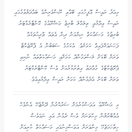
މިއަދު ރައީސް އޮފީހުގައި ބޭއްވި ނޫސްވެރިންގެ ބައްދަލުވުމުގައި
ރައީސް ވިދާޅުވީ، ތިލަމާލެ ބްރިޖު މަޝްރޫއުގެ ކޮންޓްރެކްޓަރު
ބުރިޖުގެ މަސައްކަތް ނިންމަން ދިން އެތައް ތާރީހުތަކެއް
ފަހަނައަޅާފައިވާ ކަމަށެވެ. އެކަމުގެ ސަބަބުން އެ ޕްރޮޖެކްޓް
ވަރަށް ބޮޑަށް ލަސްވަމުންދާ ކަމަށާއި މަސައްކަތްތައް ނުނިމި
ޕްރޮޖެކްޓްގެ މުއްދަތު އިތުރުކުރުމަށް ވެސް ކޮންޓްރެކްޓަރު
ވަރަށް ބޮޑަށް އެދެމުންދާ ކަމަށް ރައީސް ވިދާޅުވިއެވެ.
މި މަޝްރޫއު އަވަސްކުރުމަށް ސަރުކާރުން ދޭންޖެހޭ އެންމެހާ
އެއްބާރުލުން މިހާތަނަށް ވެސް ދެމުން އައި ނަމަވެސް،
ހިތްހަމަޖެހޭ މިންވަރަށް އަވަސްމިނުގައި މަސައްކަތް ކުރިއަށް