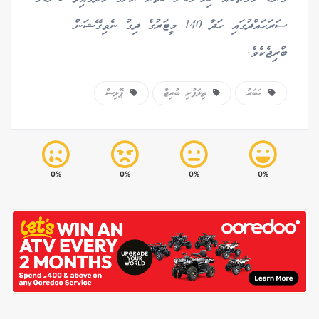
ސަރަހައްދުގައި ހަދާ 140 މީޓަރުގެ ދިގު ނެވިގޭޝަން
ބްރިޖެކެވެ.
ހަބަރު
ތިލަފުށި ބުރިޖް
ޕޮލިސް
0%
0%
0%
0%