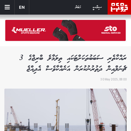
ސިޔާސީ
ހަބަރު
EN
ރައްކާތެރި ސަބަބުތަކަށްޓަކައި ތިލަމާލެ ބްރިޖްގެ 3
ޗެނަލްއިން ދަތުރުނުކުރަން އަނެއްކާވެސް އެދިއްޖެ
30 May 2025, 08:00