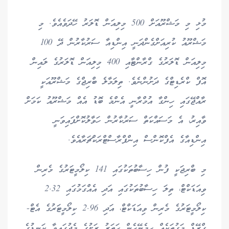
މުޅި މި މަޝްރޫއަށް 500 މިލިއަން ޑޮލަރު ހޭދަވެއެވެ. މި
މަޝްރޫއު ކުރިއަށްގެންދަނީ އިންޑިއާ ސަރުކާރުން ދޭ 100
މިލިއަން ޑޮލަރުގެ ގްރާންޓާއި 400 މިލިއަން ޑޮލަރުގެ ލައިން
އޮފް ކްރެޑިޓްގެ ދަށުންނެވެ. ތިލަމާލެ ބްރިޖްގެ މަޝްރޫއަކީ
ރާއްޖޭގައި ހިންގާ އުމްރާނީ އެންމެ ބޮޑު އެއް މަޝްރޫއު ކަމަށް
ވާއިރު، އެ މަސައްކަތް ސަރުކާރުން ހަވާލުކޮށްފައިވަނީ
އިންޑިއާގެ އެފްކޮންސް އިންފްރާސްޓްރަކްޗަރާއެވެ.
މި ބްރިޖަކީ ފުން ހިސާބުތަކުގައި 141 ކިލޯމީޓަރުގެ މެރިން
ވިއަޑަކްޓް، ތިލަ ހިސާބުތަކުގައި އަދި އެއްގަމުގައި 2.32
ކިލޯމީޓަރުގެ މެރިން ވިއަޑަކްޓް، އަދި 2.96 ކިލޯމީޓަރުގެ އެޓް-
ގްރޭޑް މަގުތަކެއް ހިމެނޭހެން ހަތަރު ރަށުގެ މެދުގައިވާ ކަނޑުގެ