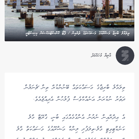
ތިލަމާލެ ބްރިޖް މަޝްރޫއުގެ މަސައްކަތުގެ ތެރެއިން / ފޮޓޯ ކޮންސްޓްރަކްޝަން މިނިސްޓްރީ
އާލިޔާ މުހައްމަދު
ތިލަމާލެ ބްރިޖްގެ މަސައްކަތައް ބޭނުންކުރާ ތިން ޗެނަލުން
ދަތުރު ނުކުރަން އަނެއްކާވެސް ފުލުހުން އެދިއްޖެއެވެ.
އެ އިދާރާއިން ނެރުނު އެންގުމެއްގައި ބުނީ، ގްރޭޓާ މާލެ
ކަނެކްޓިވިޓީ މާލެ-ތިލަފުށި ލިންކް މަޝްރޫއުގެ މަސައްކަތް މާލެ