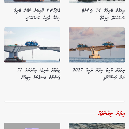
ތިލަމާލެ ބްރިޖުގެ 74 ޕަސެންޓް
އެފްކޯންސް ޖޫރިމަނާ ނުކޮށް ބްރިޖު
މަސައްކަތް ނިމިއްޖެ
ނިންމާ ތާރީހު ކަނޑައަޅަނީ
ތިލަމާލެ ބްރިޖު ނިމޭނެ ތަރީހް 2027
ތިލަމާލެ ބްރިޖް: މިހާތަނަށް 71
އަށް ފަސްކޮށްފި
ޕަސެންޓް މަސައްކަތް ނިމިއްޖެ
އިތުރު ލިޔުންތައް