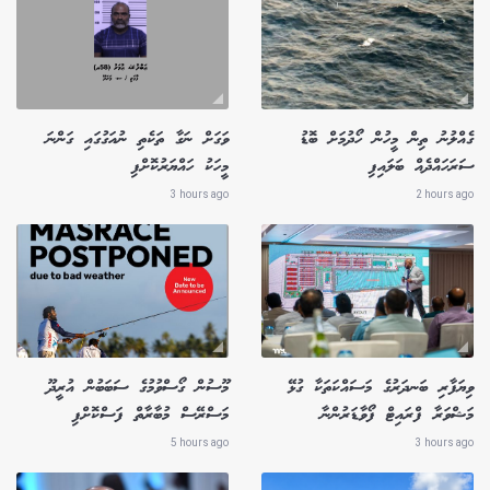
ގެއްލުނު ތިން މީހުން ހޯދުމަށް ބޮޑު
ވަގަށް ނަގާ ތަކެތި ނުއަގުގައި ގަންނަ
ސަރަހައްދެއް ބަލައިފި
މީހަކު ހައްޔަރުކޮށްފި
3 hours ago
2 hours ago
ވިޔަފާރި ބަނދަރުގެ މަސައްކަތަކާ ގުޅޭ
މޫސުން ގޯސްވުމުގެ ސަބަބުން އުރީދޫ
މަޝްވަރާ ފްރައިޓް ފޯވާޑަރުންނާ
މަސްރޭސް މުބާރާތް ފަސްކޮށްފި
5 hours ago
3 hours ago