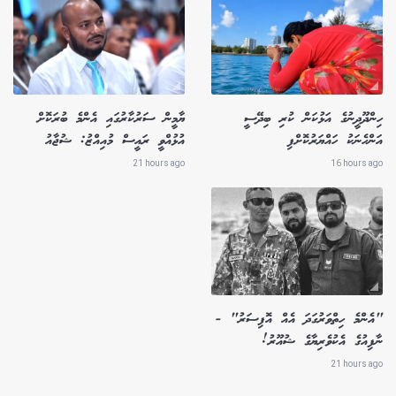
ހިންދޫދީނުގެ އަޅުކަން ކުރި ބިދޭސީ
ޔާމީން ސަރުކާރުގައި އެންމެ ބުރަކޮށް
އަންހެނަކު ހައްޔަރުކޮށްފި
އުޅުއްވީ ރައީސް މުއިއްޒު: ޝުޖާއު
21 hours ago
16 hours ago
"އެންމެ ހިތްވަރުގަދަ އެއް އޮފިސަރު" -
ނާފިއުގެ އެކުވެރިޔާގެ ޝުއޫރު!
21 hours ago