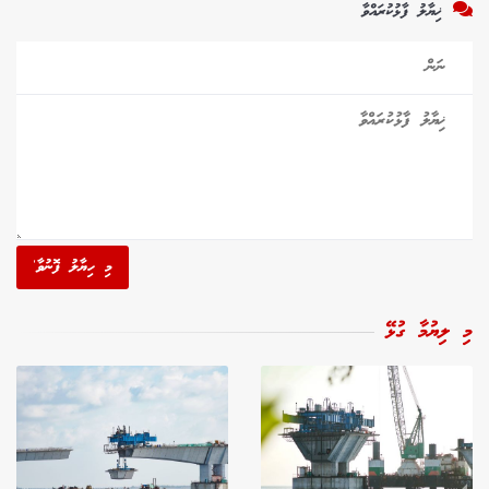
ޚިޔާލު ފާޅުކުރައްވާ
މި ހިޔާލު ފޮނުވާ'
މި ލިޔުމާ ގުޅޭ