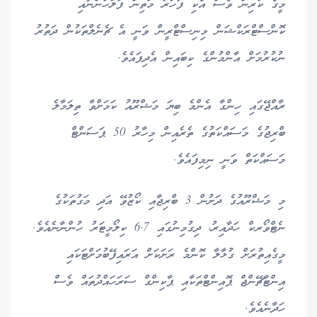
މީގެ ކުރިން ވެސް އެކި ފަހަރު މަތިން ފުލުހުންނާއި
ކޮންސްޓްރަކްޝަން މިނިސްޓްރީން ވަނީ އެ ޗެނެލްތަކުން ދަތުރު
ނުކުރުމަށް އާންމުންގެ ކިބައިން އެދިފައެވެ.
ރާއްޖޭގައި ހިންގާ އެންމެ ބިޔަ މަޝްރޫއު ކަމަށްވާ ތިލަމާލެ
ބްރިޖުގެ މަސައްކަތުގެ ތެރެއިން މިހާރު 50 ޕަސަންޓް
މަސައްކަތް ވަނީ ނިމިފައެވެ.
މި މަޝްރޫއުގެ ދަށުން 3 ބްރިޖާއި ކޯޒުވޭ އަދި މަގުތަކުގެ
ނެޓްވޯރކް ހަދާއިރު، ދިގުމިނުގައި 6.7 ކިލޯމީޓަރު ހުންނާނެއެވެ.
މީގެއިތުރަށް ގުޅާލާ ކޮންމެ ރަށަކަށް އަރައިފޭބުމަށްޓަކައި
އިންޓާޗޭންޖް ޕޮއިންޓްތަކާއި ޕާކިންގް ސަރަހައްދުތައް ވެސް
ހަދާނެއެވެ.