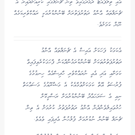
އާއި ތިލަފުއްޓާ ދެމެދުގައިވާ ތިން ޗެނަލްގައި ކުރިއަށްދާއިރު އެ
ޗެނަލްތައް އާންމު ދަތުރުފަތުރަށް ބޭނުންކުރުމަކީ ރައްކާތެރިކަމެއް
ނޫން ކަމަށެވެ.
އެކަމަކު ފަހަކަށް އައިސް އެ ޗެނަލްތައް އާންމު
ދަތުރުފަތުރުތަކަށް ބޭނުންކުރަމުންދާކަން ފާހަގަކުރެވިފައިވާ
ކަމަށާއި އަދި އެއީ ނުރައްކާތެރި ހާދިސާއެއް ހިނގުމުގެ
ފުރުސަތު އޮތް ކަމަކަށްވުމާއެކު އެ މަޝްރޫއުގެ މަސައްކަތް
ނިމި އެ ސަރަހައްދު ބޭނުންކުރުމަށް ރަސްމީކޮށް
ހުޅުވައިލެވެންދެން އާންމު ދަތުރުފަތުރު ކުރުމަށް އެ ތިން
ޗެނަލް ބޭނުން ނުކުރުމަށް ފުލުހުން އެދިފައި ވެއެވެ.