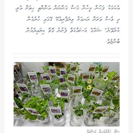
އެކަމަކު ފަހުން މީހުން ގަސް ގަންނަން އަންނާތީ ހިތަށް އެރީ
މީ ވެސް ވަރަށް ރަނގަޅު ވިޔަފާރިއެކޭ ގޭގައި ހުރެގެން
ކުރެވޭނެ" ޝަމާގެ މަސައްކަތް ފެށުނު ގޮތް ކިޔައިދެމުން
ބުންޏެވެ.
ޝަމާ ހައްދާފައިވާ ގަސްތައް