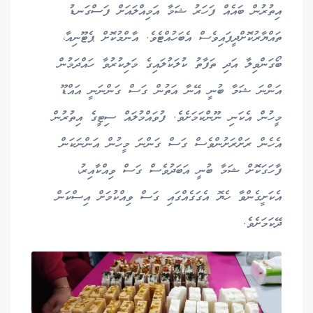
އިތުރުން ބައެއް ފަހަރު ޝަމާ އަމިއްލައަށް ފަސްގަނޑު
ތައްޔާރުކޮށްދީފައިވެސް އެބަހުއްޓެވެ. އާންމުކޮށް ޕެޓޫނިއާ،
ބޯގަންވިލާ އަދި ތަފާތު ކުލަކުލައިގެ މަލިކުރުވާ ހައްދަމުން
އަންނަ ޝަމާ ބުނީ އޭނާ އަތުން ގަސް ގަންނަނީ އައްޑޫ
މީހުން އެކަނި ނޫންކަމަށެވެ. ފުވައްމުލައް ސިޓީގެ އިތުރުން
އެހެން ރަށްރަށުންވެސް ގަސް ގަންނަ މީހުން އަންނަކަން
ފާހަގަކޮށް ޝަމާ ބުނީ އަބަދުވެސް ގަސް ވިއްކާއިރު،
އެކަށީގެންވާ ހެޔޮ އެގަގެއްގައި ގަސް ވިއްކުމަށް އިސްކަން
ދޭކަމަށެވެ.