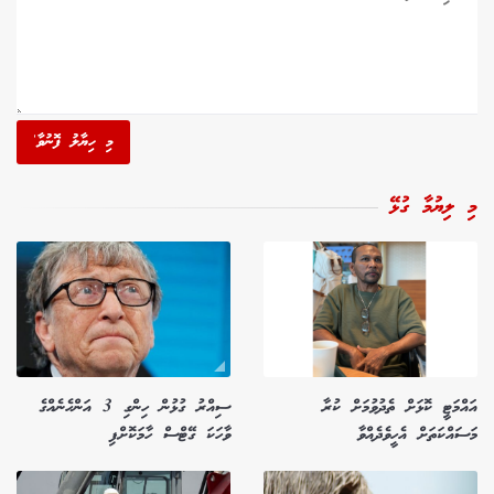
މި ހިޔާލު ފޮނުވާ'
މި ލިޔުމާ ގުޅޭ
އައްމަޓީ ކޮޅަށް ތެދުވުމަށް ކުރާ
ސިއްރު ގުޅުން ހިންގި 3 އަންހެނެއްގެ
މަސައްކަތަށް އެހީވެދެއްވާ
ވާހަކަ ގޭޓްސް ހާމަކޮށްފި