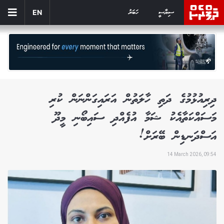
ސިޔާސީ
ހަބަރު
EN
ދިރިއުޅުމުގެ ދަތި ހާލަތުން އަރައިގަންނަން ކުރި
މަސައްކަތާއެކު ޝަމާ އުފެއްދި ސައިބޯނި މީދޫ
އަސްދަނޑިން ބޭރަށް!
14 March 2026, 09:54