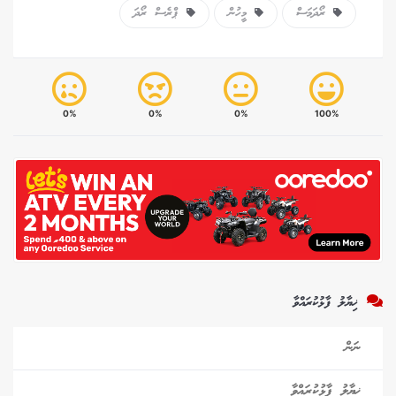
ރޯދަމަސް
މީހުން
ޕްރެސް ރޯދަ
0%
0%
0%
100%
ޚިޔާލު ފާޅުކުރައްވާ