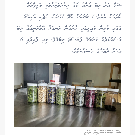
ޝަމާ އަށް ލިބޭ އެންމެ ބޮޑު ހިތްހަމަޖެހުމަކީ ވަޒީފާއެއް
ހޯދުމަށް އެއްވެސް ބަޔަކަށް އާދޭސްކުރަން ނުޖެހި އަމިއްލަ
ގޭގައި ކުދިން ކައިރީގައި ހުރެގެން ރަނގަޅު އާމްދަނީއެއް ލިބޭ
މަސައްކަތެއް ކުރުމުގެ ފުރުސަތު ލިބުމެވެ. މިއީ ފާއިތުވި 6
އަހަރު ދުވަހުގެ މަސައްކަތެވެ.
ޝަމާ ތައްޔާރުކޮށްފައިވާ ތަކެތި