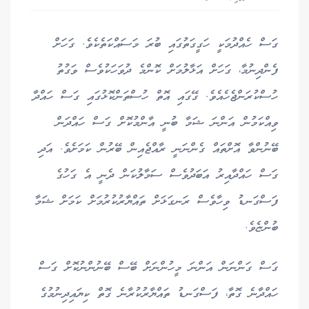
ގަސް ހެއްދުމަކީ ހަގީގަތުގައި ބުރަ މަސައްކަތެކެވެ. ގަހަށް
ފެންދިނުމާ، ގަހަށް އަޅާލުމަށް ކޮންމެ ދުވަހަކުވެސް ވަގުތު
ހުސްކުރަންޖެހެއެވެ. ގޭގައި އޮތް ހުސްތަންކޮޅުގައި ގަސް ހައްދާ
ވިއްކަމުން އަންނަ ޝަމާ ބުނީ އާންމުކޮށް ގަސް ހައްދަން
ބޭނުންވާ އޮށްތައް ގެންނަނީ ރާއްޖެއިން ބޭރުން ކަމަށެވެ. އަދި
ގަސް ހައްދާއިރު އަބަދުވެސް ސަމާލުކަން ދެނީ އެ ގަހުގެ
ފަސްގަނޑު ވިހާވެސް ރަނގަޅަށް ތައްޔާރުކުރުމަށް ކަމަށް ޝަމާ
ބުންޏެވެ.
ގަސް ގަންނަން އަންނަ މީހުންނަށް ބޭސް ބޭނުންނުކޮށް ގަސް
ހައްދާނެ ގޮތާ، ފަސްގަނޑު ތައްޔާރުކުރާނެ ގޮތް ކިޔައިދިނުމުގެ