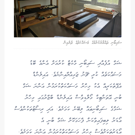
ސައިބޯނި ތައްޔާރުކުރުމުގެ މަސައްކަތުގެ ތެރެއިން
ޝަމާ އުފެއްދި ސައިބޯނި މާކެޓް ކުރުމަށް އެންމެ ބޮޑު
މަސައްކަތެއް ކުރީ ޗޭނު ޖަމިއްޔާއިންނެވެ. އައިލެންޑް
އެޕޮތެކަރީއާ އެކު މިހާރު މަސައްކަތްކުރަމުން އަންނަ ޝަމާ
ބުނީ އޮތަންޓިކް މޯލްޑިވްސް އައިލެންޑް ބާޒާރުގައި މިހާރު
ޝަމާގެ ސައިބޯނިތައް ލިބޭނެ ކަމަށެވެ. އަދި ރިސޯޓުތަކުންވެސް
އޯޑަރު ލިބިފައިވާކަން ފާހަގަކޮށް ޝަމާ ބުނީ އެ
އޯޑަރުތަކަށްވެސް މިހާރު މަސައްކަތްކުރަމުން އަންނަ ކަމަށެވެ.