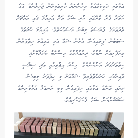
އަތްމަތި ދަތިކަމާއެކު މީހުންނަށް ކުރިމަތިލާން ޖެހިލުންވެ ގޭގެ
ހަތަރު ފާރު ތެރޭގައި ހުރި ޝަމާ އަށް އަމިއްލަ ފައި މައްޗަށް
ތެދުވުމުގެ ފުރުސަތު ލިބުނު މަސައްކަތެވެ. އަމިއްލަ ހާލަތުގެ
ސަބަބުން 'ފިލައިގެން' އުޅުނު ޝަމާ އަކީ އަމިއްލަ ހިތްވަރުން
ވިޔަފާރިއަށް ނުކުމެ، ދިރުއުޅުމުގެ މިސްރާބު ބަދަލުކޮށްލި
ހިތްވަރުގަދަ އަންހެނެކެވެ. މިހާރު އިޖްތިމާއީ އަދި ސިޔާސީ
ދާއިރާގައި ހަރަކާތްތެރިވާ ޝަމާއަށް މި ހިތްވަރު ލިބިގެން
ދިޔައީ އޭނާގެ އަތުގައި ހިފައިގެން ތިބި ރަނގަޅު އެކުވެރިންގެ
ސަބަބުންކަން ޝަމާ ފާހަގަކުރިއެވެ.