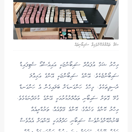
ޝަމާ ތައްޔާރުކޮށްފައިވާ ސައިބޯނިތައް
މިހާރު ޝަމާ އުފައްދާ ސައިބޯންޏަކީ އައިއެސްއޯ ސެޓިފައިޑް
ސައިބޯންޏެކެވެ. އޭނާގެ ސައިބޯންޏަކީ އޭނާގެ އަމިއްލަ
ރެސިޕީތަކެވެ. މީހާގެ ހަންގަނޑަށް ބަލައިގެން އެ ހަންގަނޑާ
ގުޅޭ ގޮތަށް ސައިބޯނި ތައްޔާރުކުރުމަކީ އޭނާގެ ކުޅަދާނަކެމެވެ.
މިހާރު ކޮންމެ ގަހެއްގެ، ކޮންމެ މޭވާއެއް، ތަރުކާރީއެއް
ބޭނުންކޮށްގެންވެސް ސައިބޯނި ހަދާލުމަކީ އޭނާއަށް އެއްވެސް