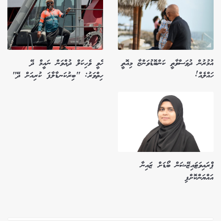
އުމުރުން ދުވަސްވާތީ ކަންބޮޑުވަންޏާ މިއޮތީ
ހެވީ ވެހިކަލް ދުއްވަން ނައީމް ދޭ
ހައްލެއް!
ހިތްވަރު: "ބިރުކަނޑާލާފަ ކުރިއަށް ދޭ"
ޕްރައިވަޓައިޒޭޝަން ބޯޑަށް ޒައިނާ
އައްޔަންކޮށްފި