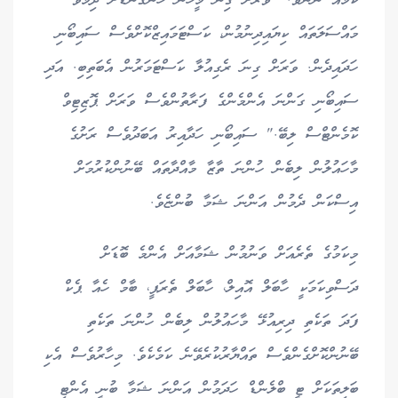
ކަމެއް ނޫނެވެ. "ވަރަށް ގިނަ މީހުން ހަންގަނޑަށް ދިމާވާ
މައްސަލަތައް ކިޔައިދިނުމުން، ކަސްޓަމައިޒްކޮށްވެސް ސައިބޯނި
ހަދައިދެން. ވަރަށް ގިނަ ރެގިއުލާ ކަސްޓަމަރުން އެބަތިބި. އަދި
ސައިބޯނި ގަންނަ އެންމެންގެ ފަރާތުންވެސް ވަރަށް ޕޮޒިޓިވް
ކޮމެންޓްސް ލިބޭ." ސައިބޯނި ހަދާއިރު އަބަދުވެސް ރަށުގެ
މާހައުލުން ލިބެން ހުންނަ ތާޒާ މާއްދާތައް ބޭނުންކުރުމަށް
އިސްކަން ދެމުން އަންނަ ޝަމާ ބުންޏެވެ.
މިކަމުގެ ތެރެއަށް ވަނުމުން ޝަމާއަށް އެންމެ ބޮޑަށް
ދަސްވިކަމަކީ ހާބަލް އޮއިލް، ހާބަލް ތެރަޕީ، ބާމް ހެއާ ޕެކް
ފަދަ ތަކެތި ދިރިއުޅޭ މާހައުލުން ލިބެން ހުންނަ ތަކެތި
ބޭނުންކޮށްގެންވެސް ތައްޔާރުކުރެވޭނެ ކަމެކެވެ. މިހާރުވެސް އެކި
ބަލިތަކަށް ޓީ ބްލެންޑް ހަދަމުން އަންނަ ޝަމާ ބުނީ އެންޓި