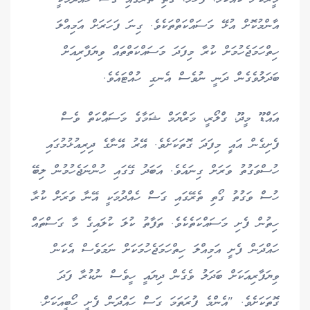
އާންމުކޮށް އުޅޭ މަސައްކަތްތަކެވެ. ގިނަ ފަހަރަށް އަމިއްލަ
ހިތްހަމަޖެހުމަށް ކުރާ މިފަދަ މަސައްކަތްތައް ވިޔަފާރިއަށް
ބަދަލުވެގެން ދަނީ ނުވެސް އެނގި ހުއްޓައެވެ.
އައްޑޫ މީދޫ، ގްލޯރީ، މަރްޔަމް ޝަމާގެ މަސައްކަތް ވެސް
ފެށިގެން އައީ މިފަދަ ގޮތަކަށެވެ. އޭރު އޭނާގެ ދިރިއުޅުމުގައި
ހުސްވަގުތު ވަރަށް ގިނައެވެ. އަބަދު ގޭގައި ހުންނަޖެހުމުން ލިބޭ
ހުސް ވަގުތު ގޯތި ތެރޭގައި ގަސް ހެއްދުމަކީ އޭނާ ވަރަށް ކުރާ
ހިތުން ފެށި މަސައްކަތެކެވެ. ތަފާތު ކުލަ ކުލައިގެ މާ ގަސްތައް
ހައްދަން ފެށީ އަމިއްލަ ހިތްހަމަޖެހުމަކަށް ނަމަވެސް އެކަން
ވިޔަފާރިއަކަށް ބަދަލު ވެގެން ދިޔައީ ހީވެސް ނުކުރާ ފަދަ
ގޮތަކަށެވެ. "އެންމެ ފުރަތަމަ ގަސް ހައްދަން ފެށީ ހޯބީއަކަށް.