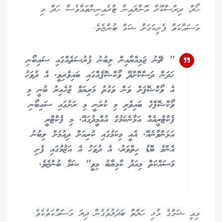
ހޯދާ، ދިރާސާކޮށް އޮންލައިން ޓްރެއިނިންތައްވެސް ހަދާ މި
މަސައްކަތް ފެށީކަމަށް ޝަމާ ބުންޏެވެ.
" ޗޭނު ޖަމިއްޔާއިން ލިބުނު ފުރުސަތެއްގައި ސައިބޯނި
ހަދަން ދަސްކޮށްދޭ ވޯކްޝޮޕެއްގައި ބައިވެރިވީ. އެ ދުވަހު
އެ ވޯކްޝޮޕަށް ވަން ވަގުތު މަރިޔަމް ޒުހެއިރު ބުނީ މި
ވޯކްޝޮޕްގެ ބައިވެރި މި ކުރަނީ މި ރަށުގައި ސައިބޯނި
ފެކްޓްރީއެއް އަޅާނެކަމުގެ އުއްމީދުގައޭ. މި ފެކްޓްރީ
އަޅަންވާނެއޭ. އެއީ މިކަމުގައި ކުރިއަށް ދިއުމަށް ލިބުނު
އެންމެ ބޮޑު ހިތްވަރު. އެ ދުވަހު އެ އަޒުމުގައި ފެށި
މަސައްކަތް މިއަދު ކާމިޔާބު މިވީ" ޝަމާ ބުންޏެވެ.
މިއީ ޝަމާގެ މުޅި ހަޔާތް ބަދަލުވެގެން ދިޔަ މަސައްކަތެކެވެ.