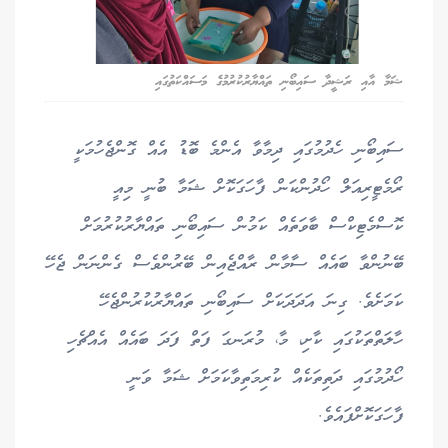
ޝަމާ އާއި ރަޝީދާ ސައިބޯނި ތައްޔާރުކުރުމުގެ މަސައްކަތުގައި
ސައިބޯނި ހެދުމުގައި ދިމާވާ އެންމެ ބޮޑު އެއް ގޮންޖެހުމަކީ
ރޯމެޓީރިއަލް ހޯދުންކަން ފާހަގަކޮށް ޝަމާ ބުނީ މިއީ
ކޮސްމެޓިކްސް ބާވަތެއް ކަމުން ސައިބޯނި ތައްޔާރުކުރުމަށް
ބޭނުންވާ ބައެއް ސާމާން ރާއްޖެއިން ބޭރުންވެސް ގެންނަން ޖެހޭ
ކަމަށެވެ. ގިނަ އަދަދަކަށް ސައިބޯނި ތައްޔާރުކުރުންޖެހޭ
ހާލަތްތަކުގައި ކާށި، މާ، މުރަނގަ ފަތް ފަދަ ބައެއް އެއްޗެހި
ހޯދުމުގައި ދަތިތަކެއް ކުރިމަތިވާކަމަށް ޝަމާ ވަނީ
ފާހަގަކޮށްފައެވެ.