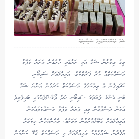
ޝަމާ ތައްޔާރުކޮށްފައިވާ ސައިބޯނިތައް
މީގެ އިތުރުން ޝަމާ އަކީ ރަށުގައި ހުރެގެން ވަރަށް ތަފާތު
މަސައްކަތެއް ކުރާ ފަރާތެކެވެ. އަމިއްލައަށް ސައިބޯނި
ހަދައިގެން އެ ވިއްކުމުގެ މަސައްކަތް ކުރަމުން އަންނަ ޝަމާ
ބުނީ އެންމެ ފުރަތަމަ ސައިބޯނި ހަދާ ވޯކްޝޮޕެއްގައި ބައިވެރިވެ
އެކަން ދަސްވުމުން މިއީ ވަރަށް ތަފާތު މަސައްކަތެއްކަން
އަމިއްލައަށް ގަބޫލުކުރެވުނު ކަމަށެވެ. އެހެންކަމުން މިކަމަށް
އުފެދުނު ޝައުގާއެކު އަމިއްލައަށް މި މަސައްކަތާ ގުޅޭ ކަންކަން