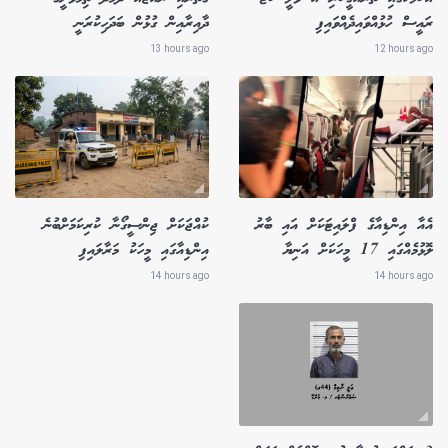
ރައީސް ހުޅުއްވައިދެއްވައިފި
ދާއިރާއިން ގުޅުން ބަދަހިކުރަނީ
13 hours ago
12 hours ago
އެއާ އިންޑިއާގެ ފްލައިޓަކަށް އައި ބާރު
ކުއްޖަކަށް ޖިންސީގޯނާ ކުރިކަމަށްބުނެ
ލޮޅުމެއްގައި 17 މީހަކަށް އަނިޔާ
އިންޑިއާގައި މީހަކު މަރާލައިފި
14 hours ago
14 hours ago