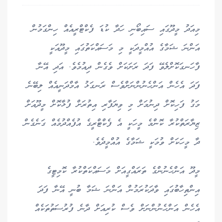
މިއަދު މީދޫގައި ސައިބޯނި ހަދާ ކުޑަ ފެކްޓްރީއެއް ހިންގަމުން
އަންނަ ޝަމާގެ އުއްމީދަކީ މި މަސައްކަތުގައި މީދޫއަކީ
ފާހަނގަކޮށްލެވޭ ފަދަ ރަށަކަށް ވެގެން ދިއުމެވެ. އަދި އޭނާ
ފަދަ އެހެން އަންހެނުންނަށްވެސް ރަނގަޅު އާމްދަނީއެއް ލިބޭނެ
މަގު ފަހިކޮށް ދިނުމަށް މި ވިޔަފާރި އިތުރަށް ފުޅާކޮށް މީދޫއަށް
ޒިޔާރަތްކުރާ ކޮންމެ މީހަކީ އެ ފެކްޓްރީގެ އުފެއްދުމެއް ގަނެގެން
ދާ މީހަކަށް ވުމަކީ ޝަމާގެ އުއްމީދެވެ.
މީދޫ އަންހެނުންގެ ތަރައްގީއަށް މަސައްކަތްކުރާ ކޮމިޓީގެ
އިންތިހާބުގައި ވާދަކުރަމުން އަންނަ ޝަމާ ބުނީ އޭނާ ފަދަ
އެހެން އަންހެނުންނަށް ވެސް ކުރިއަށް ދާނެ ފުރުސަތުތަކެއް