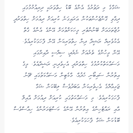
ޝަމާގެ މި ދަތުރުގެ އެންމެ ބޮޑު ހިތްވަރަކީ ދިރިއުޅުމުގައި
ދިމާވި ގޮންޖެހުންތަކުން އަރައިގަނެ ކުރިއަށް ދިއުމަށް ހިތްވަރުދީ
މުޖްތަމައަށް ބޭނުންތެރި މީހަކަށްވުމަށް އޭނާގެ އެންމެ ގާތް
އެކުވެރިޔާ ރަޝީދާ ދިން ހިތްވަރިކަން އޭނާ ފާހަގަކުރިއެވެ.
އޭނާ މީހުންގެ ތެރެއަށް ނެރެދީ، ސިޔާސީ ދާއިރާގައި
މަސައްކަތްކުރުމުގެ ހިތްވަރުދީ އެހީވެދިނީ ރަޝީދާއެވެ. މީގެ
އިތުރުން ސައިބޯނި ހެދުމާ، މާކެޓިން މަސައްކަތުގައި ޗޭނު
ޖަމިއްޔާގެ އެހީތެރިކަން އަބަދުވެސް ލިބޭކަން ޝަމާ
ފާހަގަކުރިއެވެ. މި މަސައްކަތުގައި ކުރިއަށް ދިއުމަށް އާއިލާ
އާއި ރައްޓެހިންގެ އިތުރުން އޭނާގެ ކަސްޓަމަރުންގެ ހިއްސާވެސް
ބޮޑުކަން ޝަމާ ފާހަގަކުރިއެވެ.