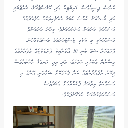
ކެންސާ، ޕީސީއޯއެސް، ޑައިބެޓިކް އަދި ކޮލެސްޓްރޯލާ، ރާއްޖެބަލި
އަދި ރޯނގާއަށް ހާއްސަ ހާބަލް އެއްޗެހިތަކެއް އުފެއްދުމުގެ
މަސައްކަތް ކުރަމުން އަންނަކަމަށެވެ. މިހާރު ކުރަމުންދާ
މަސައްކަތަކީ މި ތަކެތި ޓެސްޓުކުރުމުގެ މަސައްކަތްކަން
ފާހަގަކޮށް ޝަމާ ބުނީ 10 އޯތެންޓިކް ޕްރޮޑެކްޓެއް އުފެެއްދުމުގެ
ވިސްނުން އެބަހުރި ކަމަށެވެ. އަދި މިއީ ރަނގަޅު މާކެޓެއްވެސް
ލިބޭނެ އުފެއްދުންތައް ކަން ފާހަގަކޮށް ޝަމާވަނީ އޭނާގެ މި
މަސައްކަތް އިތުރަށް ފުޅާކުރުމަށް އަބަދުވެސް
މަސައްކަތްކުރާކަން ހާމަކޮށްފައެވެ.