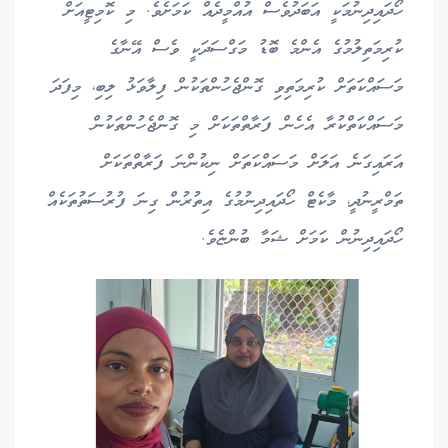
ހޯދައިދިނުމަކީ އަބަދުވެސް އުއްމީދެއް ކަމަށެވެ. މި ކޮމިޓީއަށް
ކުރިމަތިލުމުގެ އެންމެ ބޮޑު މަގްސަދަކީ ވެސް އޭނާގެ
މަސައްކަތަށް ކުރިމަތިވި ގޮންޖެހުންތަކުން ފިލާވަޅު ލިބި، މިފަދަ
މަސައްކަތްކުރާ އެހެން ފަރާތްތަކަށް މި ގޮންޖެހުންތަކުން
އަރައިގަނެ އަލަށް މަސައްކަތަށް ނިކުންނަ ފަރާތްތަކަށް
ތަމްރީނުދީ، މާކެޓް ހޯދައިދިނުމުގެ އިތުރުން ގިނަ ފުރުސަތުތަކެއް
ހޯދައިދިނުން ކަމަށް ޝަމާ ބުންޏެވެ.