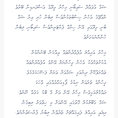
ޝަމާ އުފައްދާ ސައިބޯނި މިހާރު މީދޫގެ އަސްދަނޑިން ބޭރުވެ
ރާއްޖޭގެ އެހެން ހިސާބުތަކުންވެސް ލިބެން ހުރި އިރު ޝަމާ
ބުނީ މީދޫގައި އޭނާ ހިންގާ ފެކްޓަރީންވެސް ސައިބޯނި ލިބެން
ހުންނާނެކަމަށެވެ.
މިހާރު އަމިއްލަ އުފެއްދުންތައް ވިއްކަން ބޭނުންކުރާ
އުކުޅުތަކާއެކު އެހެން މީހުންނަށް އޭނާގެ އުފެއްދުންތައް
ތައާރަފުކޮށް ދިނުމަކީ ޝަމާއަށް ވަރަށް ފަސޭހަކަމެކެވެ.
މީހުންގެ ތެރެއަށް ނިކުމެ ޕޯޑިއަމްއެއްގައި ވާހަކަ
ދައްކާލުމަކީވެސް މިހާރު އޭނާ އަށް މާ ބޮޑު ކަމެއް ނޫނެވެ.
ޝަމާ ގަބޫލުކުރާ ގޮތުގައި އޭނާއަށް މި ހިތްވަރު ލިބިގެން
ދިޔައީ އަމިއްލަ ފައިމައްޗަށް ތެދުވާން ލިބުނު ފުރުސަތުންނެވެ.