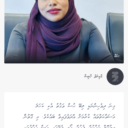
ސަމާ
އާމިނަތު ހާލިސާ
ގިނަ ދިވެހިންނަކީ ލިބޭ ހުސް ވަގުތު އެކި ކަހަލަ
މަސައްކަތްތައް ކުރުމަށް އާދަވެފައިވާ ބައެކެވެ. މި ގޮތުންް
މީރުކޮށް ކެއްކުމާ، ފެހުމާ، ގޯތި ތެރޭގައި ގަސް ހެއްދުމަކީ