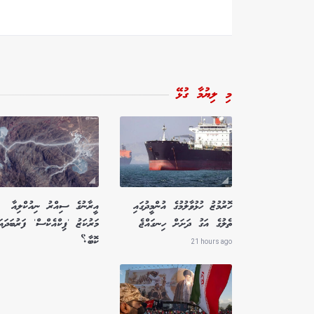
މި ލިޔުމާ ގުޅޭ
ހޮރުމުޒު ހުޅުވާލުމުގެ އުންމީދުގައި
އީރާނުގެ ސިއްރު ނިއުކްލިއާ
ތެލުގެ އަގު ދަށަށް ހިނގައްޖެ
މަރުކަޒު 'ޕިކްއެކްސް' ފަރުބަދައަ
ކޮބާ؟
21 hours ago