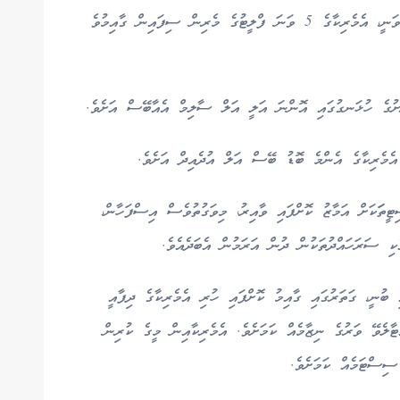
އިދާރާތަކުންވެސް މި ކަން ކަށަވަރު ކޮށްދީ ބުނެފައި ވަނީ، އެމެރިކާގެ 5 ވަނަ ފްލީޓުގެ މެރިން ސިފައިން ގާއިމުވެ
ަށުގެ ހުޅަނގުގައި އޮންނަ އަލީ އަލް ސާލިމް އެއާބޭސް އަށެވެ.
އެމެރިކާގެ އެންމެ ބޮޑު ބޭސް އަލް އުދެއިދް އަށެވެ.
ޓީތަަކަށް އަމާޒު ކޮށްފައި ވާއިރު، މިވަގުތުވެސް އިސްފަހާން،
ކި ސަރަހައްދުތަކުން ދުން އަރަމުން އެބަދެއެވެ.
ބުނީ، ގަތަރުގައި ގާއިމު ކޮށްފައި ހުރި އެމެރިކާގެ ދިފާއީ
ިލް ވައްޓާލެވޭ ވަރުގެ ނިޒާމެއް ކަމަށެވެ. އެމެރިކާއިން މީގެ ކުރިން