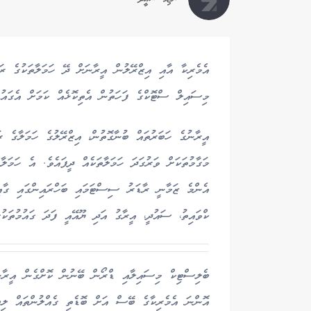
އެމެރިކާ އާއި އިޒްރޭލުން އީރާނަށް ދޭ ހަމަލާތަކުގެ ރަ
މިސައިލް ސްޓޮކްގެ ފަހަތުން އެތިކޮޅެއް ކަމަށް އެގައުމު
އީރާނުގެ ހަބަރުތައް ބުނާގޮތުން، އިޒްރޭލުގެ ހަމަލާގެ ރ
މަގާމުތަކަށް ވަރުގަދަ ހަމަލާތަކެއް ދީފައެވެ. އެ ހަމަލާ
އެންމެ ޒަމާނީ ރާޑަރު ސިސްޓަމައި ބަހްރައިންގައި ގާއި
ކްވައިތު، ސައުދީ، އީރާގު އަދި ޔޫއޭއީ ފަދަ ގައުމުތަކު
ބެލިސްޓިކް މިސައިލާއި ޑްރޯން ބޭނުން ކޮށްގެން އީރާނު
އޮންނަ އެމެރިކާގެ ބޭސް އަށް ބޮޑެތި ގެއްލުންތައް ލިބި