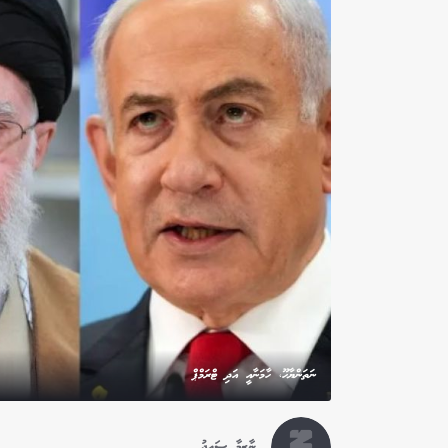
ނަތަންޔާހޫ، ހާމަނާއީ އަދި ޓްރަމްޕް
ނާޒިމާ ސައީދު