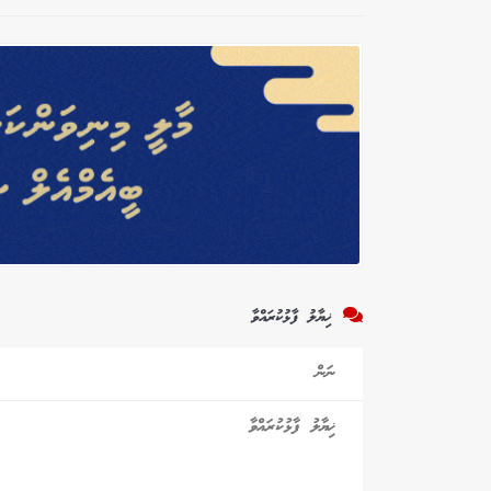
ޚިޔާލު ފާޅުކުރައްވާ