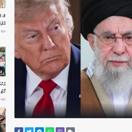
އެތެރ
 ago
އުކުޅ
ކޯޓު 
 ago