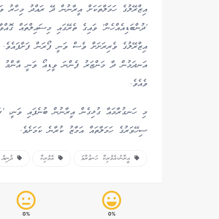
އިޒްރޭލުގެ ހަމަލާތަކަށް އީރާނުން ދޭ ރައްދު މިހާރު ވަރ
'ދުންބަޑިއެއްހެން' ވައިގެ ތެރޭގައި މިސައިލްތައް ގޮއްވ
އިޒްރޭލުގެ ވެރިރަށަށް ވެސް ވަނީ ފޯރަން ފަށާފައެވެ. އެ
އަނދަމުން ދާ މަންޒަރު ފެންނަ ވީޑިއޯ ވަނީ އާންމު ވެފަ
ވެއެވެ.
މި ހަނގުރާމައާ ގުޅިގެން އީރާނުން ބުނެފައި ވަނީ، 'ރަ
ސިހޭވަރުގެ ހަމަލާތައް އަމާޒު ކުރާނެ ކަމަށެވެ.
އީރާނު-އެމެރިކާ ހަނގުރާމަ
އެމެރިކާ
ދުނިޔެ
0%
0%