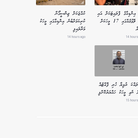
އިންޑިއާގެ ފްލައިޓަކަށް އައި
ކުއްޖަކަށް ޖިންސީގޯނާ
ބާރު ލޮޅުމެއްގައި 17 މީހަކަށް
ކުރިކަމަށްބުނެ އިންޑިއާގައި މީހަކު
ާ
މަރާލައިފި
14 hours ago
14 hours
ައްކަ ރުފިޔާ ހުރި ފޮއްޓެއް
ް ނެގި މީހަކު ހައްޔަރުކޮށްފި
15 hours