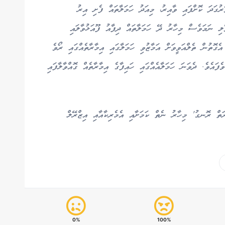
ުގަދަ ކޮށްފައި ވާއިރު، މިއަދު ހަމަލާތައް ފެށި އިރު
ާލި ނަމަވެސް މިހާރު ދޭ ހަމަލާތައް ދިފާއު ފޫއަޅުވާލައި
ގޮތުން ތެލްއަވީވަށް އަމާޒުވި ހަމަލާގައި އިމާރާތެއްގައި ރޯވެ
އެވެ. ދެވަނަ ހަމަލާއެއްގައި ހައިފާގެ އިމާރާތެއް ގޮއްވާލާފައި
ތް ރޮނގު' މިހާރު ނެތް ކަމަށާއި އެމެރިކާއާއި އިޒްރޭލް
0%
100%