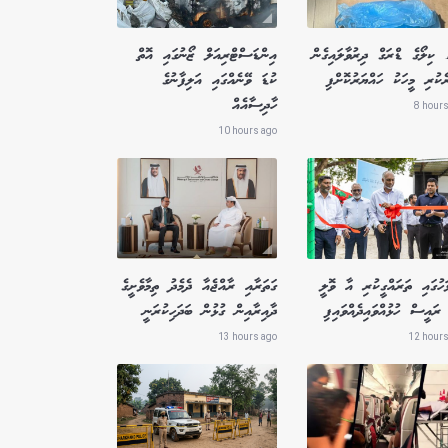
1.8 ކިލޯގެ ޑްރަގް ދިރުވާލައިގެން
އިންޑަސްޓްރިއަލް ޒޯނުގައި އޮތް
ެކުރި މީހަކު ހައްޔަރުކޮށްފި
ކުޑަ ވޭނެއްގައި އަލިފާނުގެ
ހާދިސާއެއް
8 hours
10 hours ago
ަހުގައި ތަރައްގީކުރި އާ ވޮލީ
ގަތަރާއި ރާއްޖެއާ ދެމެދު ތިމާވެށީގެ
ރައީސް ހުޅުއްވައިދެއްވައިފި
ދާއިރާއިން ގުޅުން ބަދަހިކުރަނީ
13 hours ago
12 hours