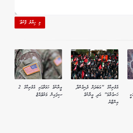
މި ހިޔާލު ފޮނުވާ'
އެމެރިކާގެ "އަބަދަށް ދެނިގެންދާ
އީރާނުގެ ހަމަލާގައި އެމެރިކާގެ 2
ކީ
ހަނގުރާމަ" އަދި އީރާނުގެ
ސިފައިން މަރުވެއްޖެ
އިންޒާރު