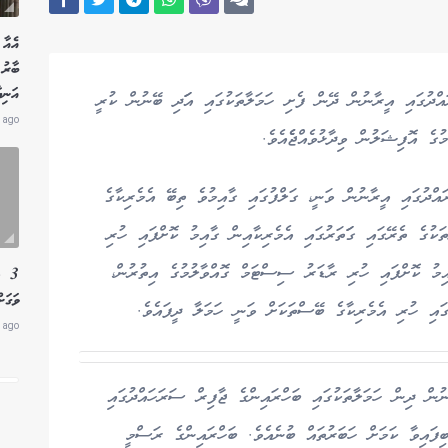
އެއާ 
އަނިޔ
އްދުގައި އީރާނުން ދޭން ފެށި ހަމަލާތަކުގައި އަަދި ބޭނުން ކުރީ
 ago
ގެ އޮފިޝަލުން ވިދާޅުވެއްޖެެއެވެ.
ައްދުގައި އީރާނުން ވަނީ، ގަލްފުގައި ގާއިމުވެ ތިބޭ އެމެރިކާގެ
ތަކުގެ ތެރޭގައި ގަަތަރުގައި އެމެރިކާއިން ގާއިމު ކޮށްފައި ހުރި
މު ކޮށްފައި ހުރި ރާޑަރު ސިސްޓަމް ގޮއްވާލުމުގެ އިތުރުން،
3 ލ
ވަގަށ
ގައި ހުރި އެމެރިކާގެ ބޭސްތަކަށް ވަނީ ހަމަލާ ދީފައެވެ.
 ago
ން ދިން ހަމަލާތަކުގައި ބަހްރައިންގެ ޖާފިރް ސަރަހައްދުގައި
ފައިވާ ކަމަށް ހަބަރުތައް ބުނެއެވެ. ބަހްރައިންގެ ރަސްމީ