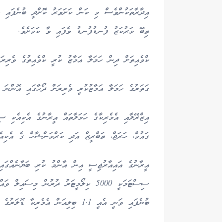
ތިބޭ މަރުކަޒު ފުނޑުފުނޑު ވެފައި ވާ ކަމަށެވެ.
ކްވެއިތަށް ދިން ހަމަލާ އަމާޒު ކުރީ ކްވެއިތުގެ ވެރިރ
ގަތަރުގެ ހަމަލާ އަމާޒުކުރީ ވެރިރަށް ދޯހާގައި އޮންނަ 
އިޒްރޭލާއި އެމެރިކާގެ ހަމަލާތައް އީރާނުގެ އެކިއެކި ސި
ގައުމް، ހަރަޖް، ތަބްރީޒް އަދި ކަރްމަންޝާހް ގެ އެކިއެ
އީރާނުގެ އައިއާރުޖިސީ އިން އާންމު ކުރި ބަޔާނެއްގައި 
ސިސްޓަމަކީ 5000 ކިލޯމީޓަރު ދުރުން މިސައ
ބުނެފައި ވަނީ އެއީ 1.1 ބިލިއަން އެމެރިކާ ޑޮލަރުގެ ސިސްޓަމެއް ކަމަށެވެ.