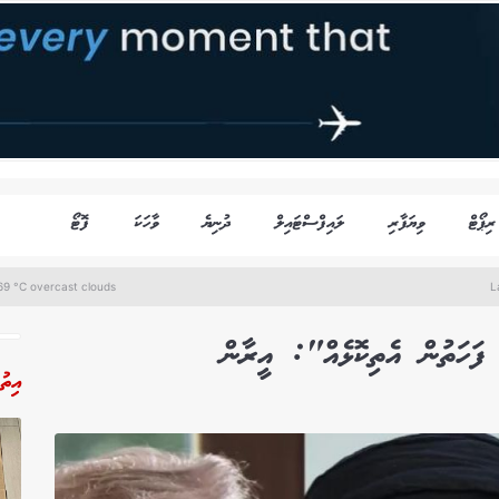
ރިޕޯޓް
ވިޔަފާރި
ލައިފްސްޓައިލް
ދުނިޔެ
ވާހަކަ
ފޮޓޯ
69 °C overcast clouds
L
ަހަތުން އެތިކޮޅެއް": އީރާން
އިތު