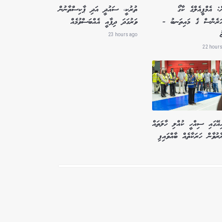
ް: އެމްޕީއެލްގެ ކާގޯ
ތުރުކީ، ސައުދީ އަދި ޕާކިސްތާނުން
އަރެންސް ގެ މައިތަނބު -
ވަރުގަދަ ދިފާއީ އެއްބަސްވުމެއް
ު
23 hours ago
22 hours
ިއޭގައި ސިއްހީ ކުއްލި ހާލަތައް
ާރުވާން ހަރަކާތެއް ބާއްވައިފި