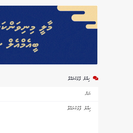
ޚިޔާލު ފާޅުކުރައްވާ