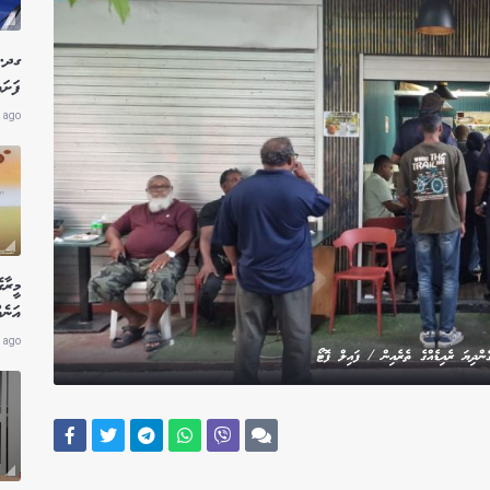
ގދ. 
ފަށައ
 ago
މީރާ
އަނެއ
 ago
ެންދިޔަ ރެއިޑެއްގެ ތެރެއިން / ފައިލް ފޮޓޯ