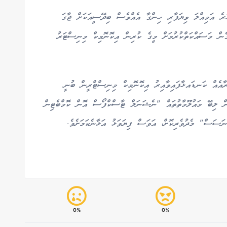
ހުރެ އަމިއްލަ ވިޔަފާރި ހިންގާ އެއްވެސް ބިދޭސީއަކަށް ޖާގަ
ެން މަސައްކަތްކުރުމަށް މީގެ ކުރިން އިކޮނޮމިކް މިނިސްޓަރު
ާއްޖޭގައި ވިޔަފާރި ކުރުން މަނާ 34 ދައިރާއެއް ކަނޑައޅާފައިވާއިރު އިކޮނޮމިކް މިނިސްޓްރީން ބުނީ
ން ލިބޭ މައުލޫމާތުތައް "ނެޝަނަލް ޓާސްކްފޯސް އޮން ކޮމްބެޓިން
ަސަސް" މެދުވެރިކޮށް، އަވަސް ފިޔަވަޅު އަޅާނެކަމަށެވެ.
0%
0%