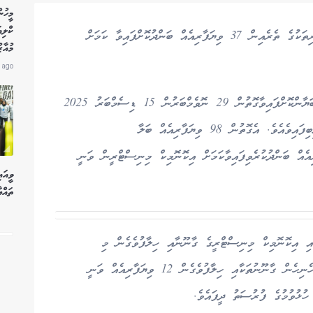
މީހުނ
ކްލި
ރާއްޖޭގައި ގަވައިދާ ހިލާފަށް ބިދޭސީން ހިންގާ ވިޔަފާރިތަކުގެ ތެރެއިން 37 ވިޔަފާރިއެއް ބަންދުކޮށްފައިވާ ކަމަށް
މުއާޒ
 ago
އިކޮނޮމިކް މިނިސްޓްރީން ނެރުނު ތަފާސްހިސާބުގައި ބަޔާންކޮށްފައިވާގޮތުން 29 ނޮވެމްބަރުން 15 ޑިސެމްބަރު 2025
ގެ ނިޔަލަށް 252 ޝަކުވާއެއް އެ މިނިސްޓްރީއަށް ލިބިފައިވެއެވެ. އެގޮތުން 98 ވިޔަފާރިއެއް ބަލާ
ަމަށާއި، އަދި އޭގެތެރެއިން 37 ވިޔަފާރިއެއް ބަންދުކުރެވިފައިވާކަމަށް އިކޮނޮމިކް މިނިސްޓްރީން ވަނީ
ވީއައ
ތައްޔ
އި އިކޮނޮމިކް މިނިސްޓްރީގެ ގާނޫނާއި ހިލާފުވެގެން މި
މުއްދަތުގައި 25 ވިޔަފާރިއެއް ބަންދުކޮށްފައިވާއިރު، އެހެނިހެން ގާނޫނުތަކާއި ހިލާފުވެގެން 12 ވިޔަފާރިއެއް ވަނީ