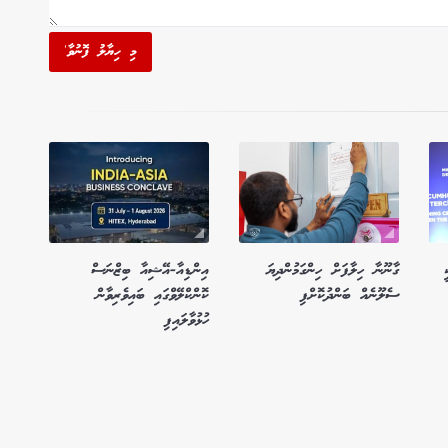
މި ހިޔާލު ފޮނުވާ'
ގާނޫނާ ހިލާފަށް ހިންގަމުންދިޔަ
އިންޑިއާ-އޭޝިއާ ބިޒްނަސް
ސެލޫނެއް ބަންދުކޮށްފި
ކޮންކްލޭވްގައި ބައިވެރިވާން
ހުޅުވާލައިފި