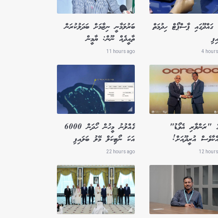
ގައްދޫގައި ޕާސްޕޯޓް ހިދުމަތް
ބަރުލަމާނީ ނިޒާމަށް ބަދަލުކުރަން
ިފި
ތާއީދެއް ނޫން: ޔާމީން
11 hours ago
4 hours
ގެ "ރަންލާރި އެވޯޑު"
ގެއްލުނު މީހުން ހޯދަން 6000
ްކާވެސް އުރީދޫއަށް!
އަކަ ނޯޓިކަލް މޭލު ބަލައިފި
22 hours ago
12 hours