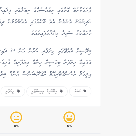
ފާހަގަކުރެވޭ ގޮތުގައި ދިވެއްސެއްގެ ނިވަލުގައި ފިލައި
ނުދިނުމަށް އެންމެން އެއް ރޫހެއްގައި އެއްބާރުލުން ދީގ
މުހައްމަދު ސައީދު ވިދާޅުވެފައިވެއެވެ.
ބިދޭސީން ރ
ގަވައިދާ ހިލާފަށް ބިދޭސީން ހިންގާ ވިޔަފާރީއާ ގުޅިގެ
އިލީގަލް އެކްސްޕެޓްރިއޭޓް އޮޕަރޭޝަންސް އެންޑް ބިޒްނ
ހަބަރު
އިކޮނޮމިކް މިނިސްޓްރީ
ވިޔަފާރި
0%
0%