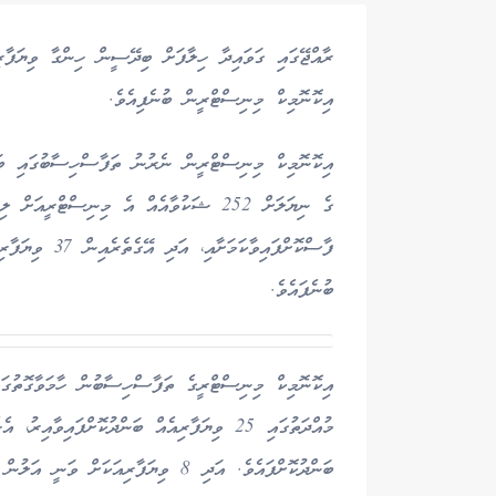
އިކޮނޮމިކް މިނިސްޓްރީން ބުނެފިއެވެ.
ފާސްކޮށްފައިވާކ
ބުނެފައެވެ.
އިކޮނޮމިކް މިނިސްޓްރީގެ ތަފާސްހިސާބުން ހާމަވާގޮތުގަ
ބަންދުކޮށްފައެވެ. އަދި 8 ވިޔަފާރިއަކަށް ވަނީ އަލުން ހުޅުވުމުގެ ފުރުސަތު ދީފައެވެ.