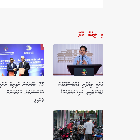
މި ލިޔުމާ ގުޅޭ
ތުރުކީ ވިޔަފާރި އެއްބަސްވުމާއެކު
75 ބާވަތަކުން ލުއިލިބޭ ތުރުކީ
ދެމެހެއްޓެނިވި ކުރިއެރުންތަކެއް!
އެއްބަސްވުމަށް އަމަލުކުރަން
ފަށައިފި