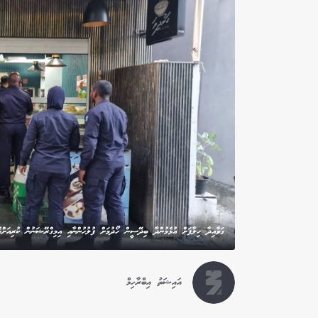
ގަވާއިދާ ހިލާފަށް އުޅެމުންދާ ބިދޭސީން ހޯދުމަށް ފުލުހުންނާއި އިމިގްރޭޝަނުން ކުރިއަށްގ
އައިޝަތު އިބްރާހިމް