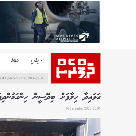
ސިޔާސީ
ހަބަރު
ast Updated 21:09, 08 August
ގަވައިދާ ހިލާފަށް ބިދޭސީން ހިންގަމުންދިޔަ 37 ވިޔަފާރިއެއް ބަންދުކ
16 December 2025, 20:04