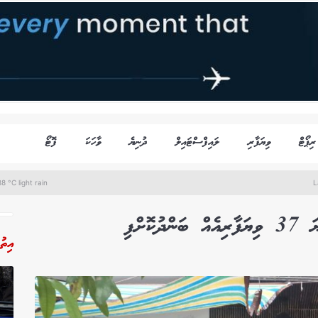
ރިޕޯޓް
ވިޔަފާރި
ލައިފްސްޓައިލް
ދުނިޔެ
ވާހަކަ
ފޮޓޯ
8 °C light rain
L
ޮށްފި
އިތު