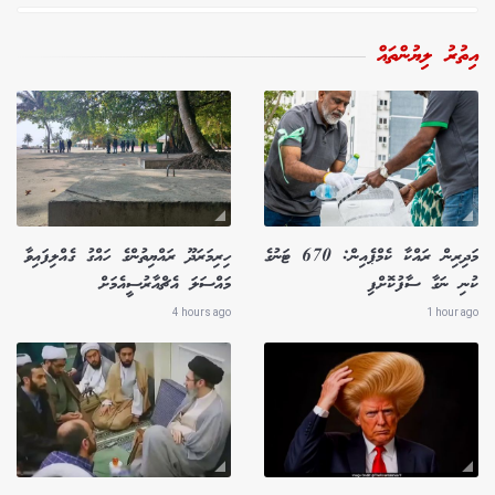
އިތުރު ލިޔުންތައް
މަދިރިން ރައްކާ ކެމްޕެއިން: 670 ޓަނުގެ
ހިރިމަރަދޫ ރައްޔިތުންގެ ހައްގު ގެއްލިފައިވާ
ކުނި ނަގާ ސާފުކޮށްފި
މައްސަލަ އެޗްއާރުސީއެމަށް
4 hours ago
1 hour ago