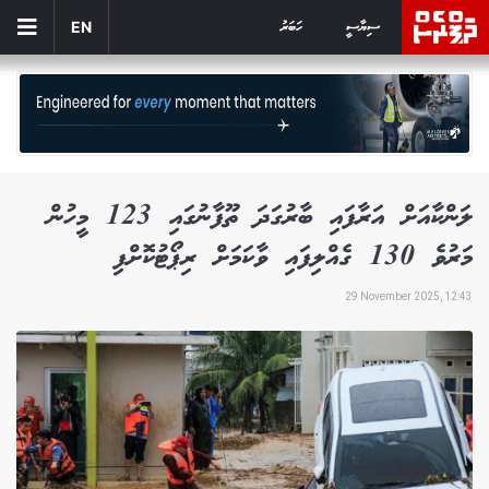
ސިޔާސީ
ހަބަރު
EN
ލަންކާއަށް އަރާފައި ބާރުގަދަ ތޫފާނުގައި 123 މީހުން
މަރުވެ 130 ގެއްލިފައި ވާކަމަށް ރިޕޯޓުކޮށްފި
29 November 2025, 12:43