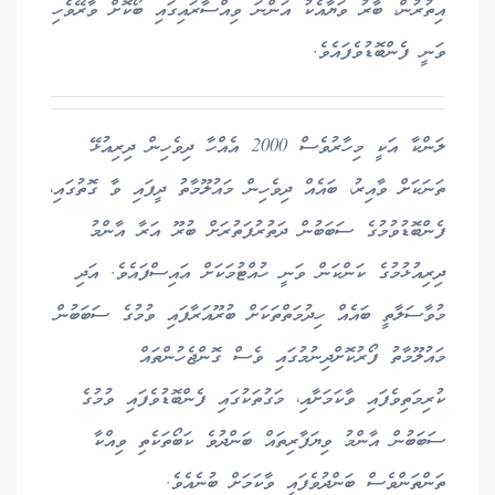
އިތުރުން، ބާރު ވަޔާއެކު އަންނަ ވިއްސާރައިގައި ބޯކޮށް ވާރޭވެހި
ވަނީ ފެންބޮޑުވެފައެވެ.
ލަންކާ އަކީ މިހާރުވެސް 2000 އެއްހާ ދިވެހިން ދިރިއުޅޭ
ތަނަކަށް ވާއިރު، ބައެއް ދިވެހިން މައުލޫމާތު ދީފައި ވާ ގޮތުގައި،
ފެންބޮޑުވުމުގެ ސަބަބުން ދަތުރުފަތުރަށް ބުރޫ އަރާ އާންމު
ދިރިއުޅުމުގެ ކަންކަން ވަނީ ހުއްޓުމަކަށް އައިސްފައެވެ. އަދި
މުވާސަލާތީ ބައެއް ހިދުމަތްތަކަށް ބުރޫއަރާފައި ވުމުގެ ސަބަބުން
މައުލޫމާތު ފޯރުކޮށްދިނުމުގައި ވެސް ގޮންޖެހުންތައް
ކުރިމަތިވެފައި ވާކަމަށާއި، މަގުތަކުގައި ފެންބޮޑުވެފައި ވުމުގެ
ސަބަބުން އާންމު ވިޔަފާރިތައް ބަންދުވެ ކަބޯތަކެތި ވިއްކާ
ތަންތަންވެސް ބަންދުވެފައި ވާކަމަށް ބުނެއެވެ.