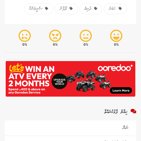
ހަބަރު
ދުނިޔެ
ތޫފާން
ސްރީލަންކާ
0%
0%
0%
0%
ޚިޔާލު ފާޅުކުރައްވާ