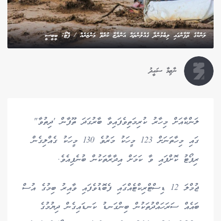
ލަންކާގެ ތޫފާންގައި ލިބެމުންދާ ގެއްލުންތައް އަންދާޒާ ކުރެވޭ މަންޒަރެއް / ފޮޓޯ: ބީބީސީ
ނާޒިމާ ސައީދު
ލަންކާއަށް މިހާރު ކުރިމަތިވެފައިވާ ބާރުގަދަ ތޫފާން 'ދިތުވާ"
ގައި މިހާތަނަށް 123 މީހަކު މަރުވެ 130 މީހަކު ގެއްލިގެން
ރިޕޯޓު ކޮށްފައި ވާ ކަމަށް އިދާރާތަކުން ބުނެފިއެވެ.
ޖުމްލަ 12 ޑިސްޓްރިކްޓެއްގައި ފެބޮޑުވެފައި ވާއިރު ބިމުގެ އުސް
ބައެއް ސަރަހައްދުތަކުން ބިންގަނޑު ކަނޑައިގެން ދިޔުމުގެ