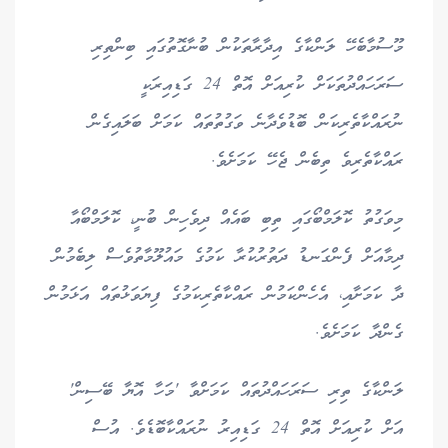
މޫސުމާބެހޭ ލަންކާގެ އިދާރާތަކުން ބުނާގޮތުގައި ބިންތިރި
ސަރަހައްދުތަކަށް ކުރިއަށް އޮތް 24 ގަޑިއިރަކީ
ނުރައްކާތެރިކަން ބޮޑުވެދާނެ ވަގުތުތައް ކަމަށް ބަލައިގެން
ރައްކާތެރިވެ ތިބެން ޖެހޭ ކަމަށެވެ.
މިވަގުތު ކޮލަމްބޯގައި ތިބި ބައެއް ދިވެހިން ބުނީ، ކޮލަމްބޯއާ
ދިމާއަށް ފެންގަނޑު ދަތުރުކުރާ ކަމުގެ މައުލޫމާތުވެސް ލިބެމުން
ދާ ކަމަށާއި، އެހެންކަމުން ރައްކާތެރިކަމުގެ ފިޔަވަޅުތައް އަޅަމުން
ގެންދާ ކަމަށެވެ.
ލަންކާގެ ތިރި ސަރަހައްދުތައް ކަމަށްވާ 'މަހާ އޮޔާ ބޭސިން'
އަށް ކުރިއަށް އޮތް 24 ގަޑިއިރު ނުރައްކާބޮޑެވެ. އުސް