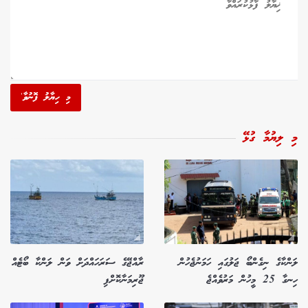
މި ހިޔާލު ފޮނުވާ'
މި ލިޔުމާ ގުޅޭ
ލަންކާގެ ނިގެންބޯ ޖަލުގައި ހަމަނުޖެހުން
ރާއްޖޭގެ ސަރަހައްދަށް ވަން ލަންކާ ބޯޓެއް
ހިނގާ 25 މީހުން މަރުވެއްޖެ
ޖޫރިމަނާކޮށްފި