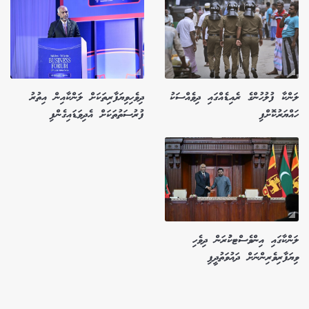
ލަންކާ ފުލުހުންގެ ރެއިޑެއްގައި ދިވެއްސަކު
ދިވެހިވިޔަފާރިތަކަށް ލަންކާއިން އިތުރު
ހައްޔަރުކޮށްފި
ފުރުސަތުތަކަށް އެދިވަޑައިގެންފި
ލަންކާގައި އިންވެސްޓކުުރަން ދިވެހި
ވިޔަފާރިވެރިންނަށް ދައުވަތުދީފި