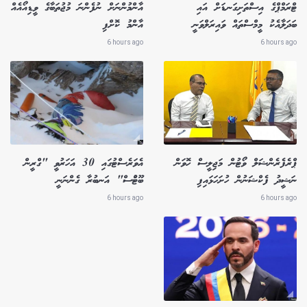
ޓްރަމްޕްގެ އިސްތަށިގަނޑަށް އައި
އާންމުންނަށް ނުފެންނަ މުޖުތަބާގެ ވީޑިއޯއެއް
ބަދަލާއެކު މީމްސްތައް ވައިރަލްވަނީ
އާންމު ކޮށްފި
6 hours ago
6 hours ago
ޕްރެފެރެންޝަލް ވޯޓުން މަޖިލީސް ހޮވަން
އެވަރެސްޓުގައި 30 އަހަރުވީ "ގްރީން
ނަޝީދު ފެކްޝަނުން ހުށަހަޅައިފި
ބޫޓުްސް" އަނބުރާ ގެންނަނީ
6 hours ago
6 hours ago