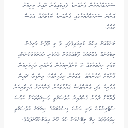
ސަރަހައްދުތަކުން ފެންގަނޑު ފައިބައިގެން ދާއިރު ތިރިކޮށް
އޮންނަ ސަރަހައްދުތަކުގައި ފެންގަނޑު ބޮޑުވާލެއް އަވަސް
ވެއެވެ.
ލަންކާއަށް މިހާރު ކުރިމަތިވެފައި ވާ މި ތޫފާނާ ގުޅިގެން
ލިބެމުންދާ ގެއްލުތައް ފޫބެއްދުމަށް އެކުވެރި ދައުލަތްތަކުންނާއި
ބޮޑެތި ހިދުމަތްތައް ދޭ ކުންފުނިތަކުން ގެންދަނީ އެހީތެރިކަން
ފޯރުކޮށް ދެމުންނެވެ. އެގޮތުން ދިވެހިރާއްހެ، އިންޑިއާ، ޗައިނާ،
އެމެރިކާ އަދި އެނޫންވެސް ގައުމުތަކުން ލަންކާއަށް އެހީތެރިކަން
ފޯރުކޮށް ދެމުން ގެންދާއިރު މުވާސަލާތީ ވަސީލަތްތަކަށް ހާއްސަ
ސްޓާލިންކުން ވަނީ، އަންނަ ޑިސެމްބަރުގެ ނިޔަލަށް މުވާސަލާތީ
ހިދުމަތްތައް ހިލޭ ލިބޭނެކަން ހާމަ ކޮށް އިއުލާންކޮށްފައެވެ.