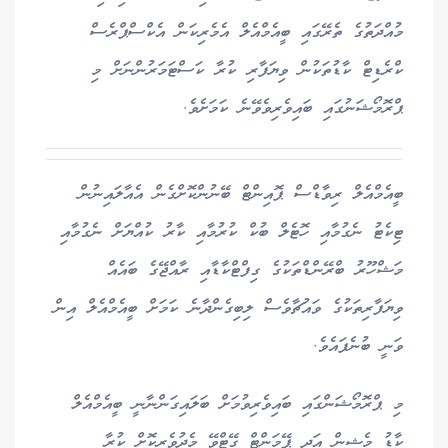
މުއްދަތުގެ ތެރޭގައި ބީއެމްއެލް އެމެރިކަން އެކްސްޕްރެސް
ކްރެޑިޓް ކާޑުތަކުން ވިޔަފާރި ކުރާ ކަސްޓަމަރުންނަށް މި
ޕްރޮމޯޝަނުގައި ބައިވެރިވެވޭނެ ކަމަށެވެ.
ބީއެމްއެލް ރިވާޑްސް ޕޮއިންޓް ބޭނުންކޮށްގެން އެއާލައިނުން
ޓިކެޓު ނެގުމާއި ހޮޓެލް ބުކް ކުރުމާއި ކާރު ކުއްޔަށް ނެގުމާއި
މަޝްހޫރު ބްރޭންޑްތަކުގެ ގިފްޓްކާޑާއި ރާއްޖޭގެ ބައެއް
ވިޔަފާރިތަކުގެ ވައުޗާވެސް ލިބިގެންދާނެ ކަމަށް ބީއެމްއެލް އިން
ވަނީ ބުނެފައެވެ.
މި ޕްރޮމޯޝަންގައި ބައިވެރިވުމަށް ބަލައިގަންނާނީ ބީއެމްއެލް
ކާޑު މެޝިން އަދި ޕޭމަންޓް ގޭޓްވޭ މެދުވެރިކޮށް ކުރާ