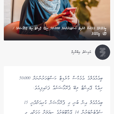
ބީއެމްއެލްގެ އެމެކްސް ކްރެޑިޓް ކަސްޓަމަރުންނަށް 50،000 ރިވާޑް ޕޮއިންޓް ލިބޭ ޕްރޮމޯޝަނެއް /
ފޮަޓޯ: ބީއެމްއެލް
އައިޝަތު އިބްރާހިމް
ބީއެމްއެލްގެ އެމެކްސް ކްރެޑިޓް ކަސްޓަމަރުންނަށް 50،000
ރިވާޑް ޕޮއިންޓް ލިބޭ ޕްރޮމޯޝަނެއް ފަށައިފިއެވެ.
ބީއެމްއެލް އިން ބުނީ މި ޕްރޮމޯޝަން ކުރިއަށްދާނީ 15
ސެޕްޓެންބަރުން 14 އޮކްޓޫބަރުގެ ނިޔަލަށް ކަމަށާއި މި