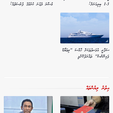
1.3 ބިލިއަނަށް!
މުސާރަ ދެގުނަ ކުރުމުގެ ފުރުސަތެއް!
ސަފާރީ އުޅަނދުތަކަށް ހާއްސަ "ލިވަބޯޑް
ފައިނޭންސް" ތައާރަފުކޮށްފި
އިތުރު ލިޔުންތައް