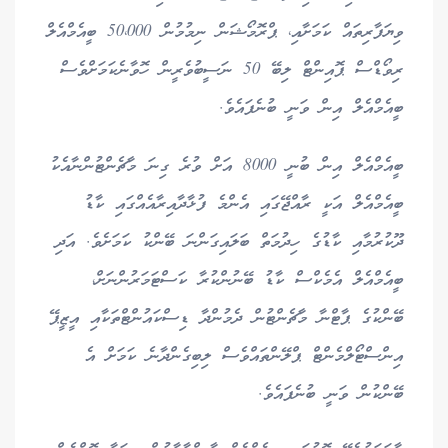
ވިޔަފާރިތައް ކަމަށާއި، ޕްރޮމޯޝަން ނިމުމުން 50،000 ބީއެމްއެލް
ރިވޯޑްސް ޕޮއިންޓް ލިބޭ 50 ނަސީބުވެރީން ހޮވާނެކަމަށްވެސް
ބީއެމްއެލް އިން ވަނީ ބުނެފައެވެ.
ބީއެމްއެލް އިން ބުނީ 8000 އަށް ވުރެ ގިނަ މާޗެންޓުންނާއެކު
ބީއެމްއެލް އަކީ ރާއްޖޭގައި އެންމެ ފުޅާދާއިރާއެއްގައި ކާޑު
ދޫކުރުމާއި ކާޑުގެ ހިދުމަތް ބަލައިގަންނަ ބޭންކު ކަމަށެވެ. އަދި
ބީއެމްއެލް އެމެކްސް ކާޑު ބޭނުންކުރާ ކަސްޓަމަރުންނަށް،
ބޭންކުގެ ޕާޓްނާ މާޗެންޓުން ދެމުންދާ ޑިސްކައުންޓްތަކާއި އީޒީޕޭ
އިންސްޓޯލްމެންޓް ޕްލޭންތައްވެސް ލިބިގެންދާނެ ކަމަށް އެ
ބޭންކުން ވަނީ ބުނެފައެވެ.