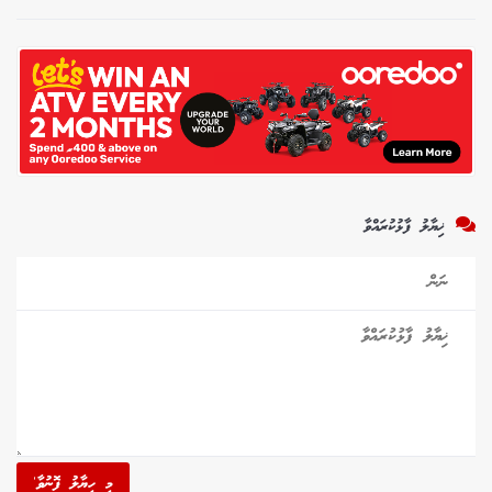
ޚިޔާލު ފާޅުކުރައްވާ
މި ހިޔާލު ފޮނުވާ'