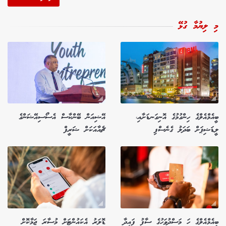
މި ލިޔުމާ ގުޅޭ
ބީއެމްއެލްގެ ހިންގުމުގެ އޮނިގަނޑަށާއި،
އޭޝިއަން ބޭންކާސް އެސޯސިއޭޝަންގެ
ލީޑަޝިޕަށް ބަދަލު ގެނެސްފި
ޗެއާއަކަށް ޝަރީފް
ބީއެމްއެލްގެ ހަ މަސްދުވަހުގެ ސާފު ފައިދާ
ޑޮލަރު އެކައުންޓަށް މުސާރަ ޖަމާކޮށް