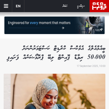
ސިޔާސީ
ހަބަރު
EN
ބީއެމްއެލްގެ އެމެކްސް ކްރެޑިޓް ކަސްޓަމަރުންނަށް
50،000 ރިވާޑް ޕޮއިންޓް ލިބޭ ޕްރޮމޯޝަނެއް ފަށައިފި
17 September 2025, 10:00