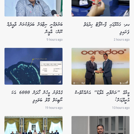
ގދ. ގައްދޫގައި ޕާސްޕޯޓް ހިދުމަތް
ބަރުލަމާނީ ނިޒާމަށް ބަދަލުކުރަން ތާއީދެއް
ފަށައިފި
ނޫން: ޔާމީން
9 hours ago
2 hours ago
މީރާގެ "ރަންލާރި އެވޯޑު" އަނެއްކާވެސް
ގެއްލުނު މީހުން ހޯދަން 6000 އަކަ
އުރީދޫއަށް!
ނޯޓިކަލް މޭލު ބަލައިފި
19 hours ago
10 hours ago