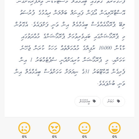
ފާހަގަކުރެވޭ ގޮތުގައި ބީއެމްއެލް މާސްޓާކާޑުން ވިޔަފާރިކޮށްގެން
އޮސްޓްރޭލިއަން އޯޕަން ފައިނަލް ބަލާލަން ދިއުމުގެ ފުރުސަތު
ލިބޭ ޕްރޮމޯއެއްވެސް ބީއެމްއެލް އިން ވަނީ ފަށާފައެވެ. އެގޮތުން
މި ޕްރޮމޯޝަންގައި ބައިވެރިވުމަށް ޕްރޮމޯޝަންގެ މުއްދަތުގައި
ކާޑުން 10،000 ރުފިޔާގެ މުއާމަލާތެއް މަހަކު ކުރަން ޖެހޭނެ
ކަމަށާއި، މި ޕްރޮމޯޝަން ކުރިއަށްދާނީ ސެޕްޓެމްބަރު 1 އިން
ފެށިގެން އޮކްޓޫބަރު 31ގެ ނިޔަލަށް ކަމަށްވެސް ބީއެމްއެލް އިން
ވަނީ ބުނެފައެވެ.
ހަބަރު
ބީއެމްއެލް
0%
0%
0%
0%