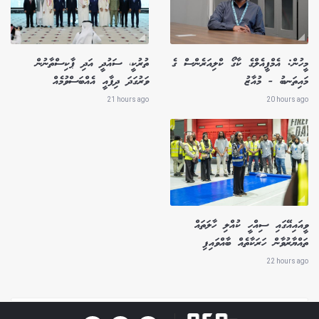
މީހުން: އެމްޕީއެލްގެ ކާގޯ ކްލިއަރެންސް ގެ
ތުރުކީ، ސައުދީ އަދި ޕާކިސްތާނުން
މައިތަނބު - މުއާޒު
ވަރުގަދަ ދިފާއީ އެއްބަސްވުމެއް
21 hours ago
20 hours ago
ވީއައިއޭގައި ސިއްހީ ކުއްލި ހާލަތައް
ތައްޔާރުވާން ހަރަކާތެއް ބާއްވައިފި
22 hours ago