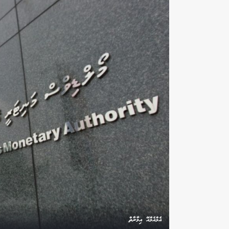
އެމްއެމްއޭ އިމާރާތް