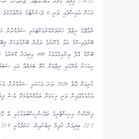
މަހަށް އައިސްފައި ވަނީ 6 ޕަސެންޓުގެ ދަށްވުމެކެވެ.
ރާއްޖޭގެ ރިޒާވް ހަރުދަނާކުރުމަށްޓަކައި ސަރުކާރުން ހަ
ބޭންކް އޮފް އިންޑިއާއާއެކު 0
މިއަހަރު ތެރޭގައި ރިޒާވަށް ހެޔޮ ބަދަލެއް އައި ސަބަބެއ
ކުރިއަށް އޮތް 2026 ވަނަ އަހަރަކީ ސަރުކ
އެމްއެމްއޭއިން ވަނީ މިކަމަށް ތައްޔާރުވުމަށް ވެސް ފިޔަ
ފިނޭންސް މިނިސްޓްރީގެ ތަފާސްހިސާބުތަކުގައި ވާ ގޮތުނ
22.2 ބިލިއަން ރުފިޔާ ލިބުނުއިރު، ހަރަދުކުރީ 21.9 ބިލިއަން ރުފިޔާއެވެ.