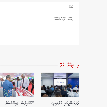
މި ލިޔުމާ ގުޅޭ
ފަވަރަ-ޔޫފީއައި ގުޅާލައިފި:
"މޯލްޑިވްސް ފައިނޭންޝަލް