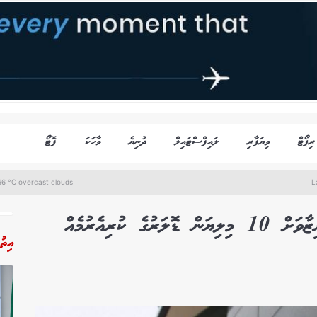
ރިޕޯޓް
ވިޔަފާރި
ލައިފްސްޓައިލް
ދުނިޔެ
ވާހަކަ
ފޮޓޯ
6 °C overcast clouds
L
މިދިޔަ މަސް ނިމުނުއިރު ބޭނުންކުރެވޭ ރިޒާވަށް 10 މިލިޔަން ޑޮލަރުގެ ކުރިއެރުމެއް
އިތު