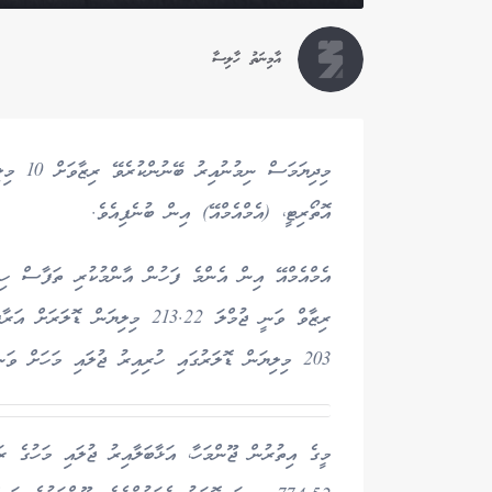
އާމިނަތު ހާލިސާ
މިދިޔަމ
އޮތޯރިޓީ، (އެމްއެމްއޭ) އިން ބުނެފިއެވެ.
އެމްއެމްއޭ އިން އެންމެ ފަހުން އާންމުކުރި ތަފާސް ހިސާ
ރިޒާވް ވަނީ ޖުމްލަ 213.22 މިލި
203 މިލިޔަން ޑޮލަރުގައި ހުރިއިރު ޖުލައި މަހަށް ވަނީ 5 ޕަސެންޓުގެ ކުރިއެރުމެކެވެ.
މީގެ އިތުރުން ޖޫންމަހާ، އަޅާބަލާއިރު ޖުލައި މަހުގެ 