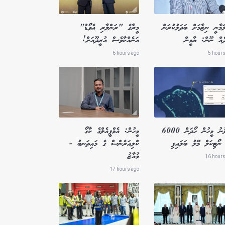
ަމާނީ ނިޒާމަށް ބަދަލުކުރަން
މީރާގެ "ރަންލާރި އެވޯޑު"
ދެއް ނޫން: ޔާމީން
އަނެއްކާވެސް އުރީދޫއަށް!
6 hours ago
5 hours
ގެއްލުނު މީހުން ހޯދަން 6000
މީހުން: އެމްޕީއެލްގެ ކާގޯ
ނޯޓިކަލް މޭލު ބަލައިފި
ކްލިއަރެންސް ގެ މައިތަނބު -
މުއާޒު
16 hours
17 hours ago