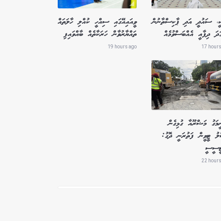
ކީ، ސައުދީ އަދި ޕާކިސްތާނުން
ވީއައިއޭގައި ސިއްހީ ކުއްލި ހާލަތައް
ަދަ ދިފާއީ އެއްބަސްވުމެއް
ތައްޔާރުވާން ހަރަކާތެއް ބާއްވައިފި
19 hours ago
17 hours
ީމަގު މަޝްރޫއާ ގުޅިގެން
ލު ޓީވީން ފަތުރަނީ ދޮގު:
ޓީސީސީ
22 hours