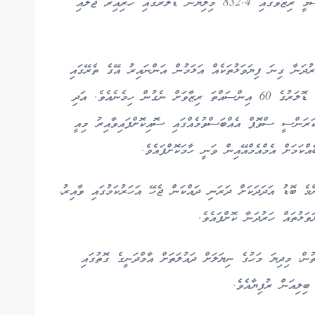
774.52 މިލިޔަ ޑޮލަރު އެބަހުއްޓެވެ. ޖޫންމަހުގެ ރަސްމީ ރިޒާވުގައި 832.4 މިލިޔަން ޑޮލަރުގައި ހުރިއިރު ޖުލައި
ރުދަނާ ގިނަ ފިޔަވަޅުތަކެއް އަޅަމުން އަންނައިރު އޭގެ ތެރޭގައި
ބޭރުފައިސާގެ އައު ގާނޫނުގެ ދަށުން ބޭންކުތަކަށް ލިބޭ ޑޮލަރުގެ 60 އިންސައްތަ ރިޒާވަށް ނެގުން ހިމެނެއެވެ. އަދި
40 މިލިޔަން ޑޮލަރުގެ ކަރަންސީ ސްވޮޕް އެއްބަސްވުމެއްގައި ސޮއިކޮށްފައިވާއިރު މިއީ
ްކަމަށް އެމްއެމްއޭއިން ވަނީ ހާމަކޮށްފައެވެ.
ާރުން އެންމެ ބޮޑު އަދަދަކަށް ދަރަނި ދައްކަން ޖެހޭ އަހަރުކަމުގައި ވާއިރު،
ވަޅުތައް ހަރުދަނާ ކޮށްފައެވެ.
ް، މިދިޔަ މަހުގެ ނިޔަލަށް ދައުލަތަށް އާމްދަނީގެ ގޮތުގައި