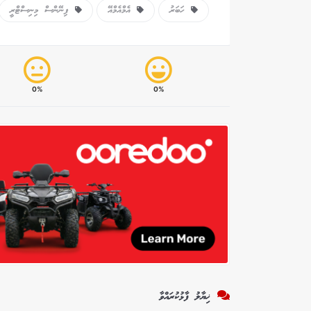
ހަބަރު
އެމްއެމްއޭ
ފިނޭންސް މިނިސްޓްރީ
0%
0%
ޚިޔާލު ފާޅުކުރައްވާ