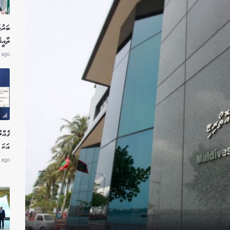
ބަރުލ
ތާއީ
 ago
އަކަ 
 ago