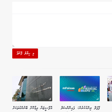
މި ހިޔާލު ފޮނުވާ'
ޕޭޕަލް ލިންކުކުރުން: ފައިނޭންޝަލް
އޮފްސީޒަނާ ދިމާކޮށް ބޭނުންކުތަކަށް