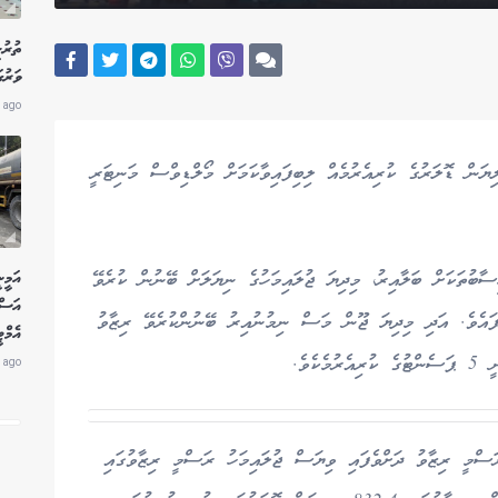
ތުރު
ވަރުގ
 ago
ަސް ނިމުނުއިރު ބޭނުންކުރެވޭ ރިޒާވަށް 10 މިލިޔަން ޑޮލަރުގެ ކުރިއެރުމެއް ލިބިފައިވާކަމަށް މޯލްޑިވްސް މަނިޓަރީ
އަމީނ
ބުތަކަށް ބަލާއިރު، މިދިޔަ ޖުލައިމަހުގެ ނިޔަލަށް ބޭނުން ކުރެވޭ
އަސް
ޔަން ޑޮލަރަށް އަރާފައެވެ. އަދި މިދިޔަ ޖޫން މަސް ނިމުނުއިރު ބޭނުންކުރެވޭ ރިޒާވު
އެމް
 ago
ރަސްމީ ރިޒާވު ދަށްވެފައި ވިޔަސް ޖުލައިމަހު ރަސްމީ ރިޒާވުގައި