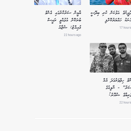
ދޫދީނުގެ އަޅުކަން ކުރި ބިދޭސީ
ޔާމީން ސަރުކާރުގައި އެންމެ
ެނަކު ހައްޔަރުކޮށްފި
ބުރަކޮށް އުޅުއްވީ ރައީސް
މުއިއްޒު: ޝުޖާއު
17 hours
22 hours ago
މެ ހިތްވަރުގަދަ އެއް
ސަރު" - ނާފިއުގެ
ވެރިޔާގެ ޝުއޫރު!
22 hours