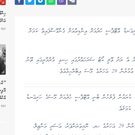
ހިން
އަންހ
 ago
ިގަނޑު އޮޓޮޕްސީ ހެދުމަށް އިންޑިއާއަށް ގެންގޮސްފައިވާ ކަމަށް
 28 ވަނަ ދުވަހުގެ ހެނދުނު 10:12 ހާއިރު އެ ރަށު ވޮލީ ކޯޓު ސަރަހައްދުގައި ހިނގި މާރާމާރީގައި ތޫނު
އިބްރާހިމްއެވެ.
"އެން
އޮފި
 ކުރަމުން ފުލުހުން ބުނީ އޮޓޮޕްސީ ހެދުމަށް މޫސަގެ ހަށިގަނޑު
އެކު
 ago
ފާހަގަކޮށްލެވޭ ގޮތުގައި މި މައްސަލައާއި ގުޅިގެން އުމުރުން 29 އަހަރުގެ ހދ. ނޮޅިވަރަންފަރު، އަސަރީ މަންޒިލް،