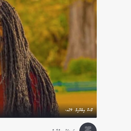
މޫސާ އިބްރާހިމް، 29އ.