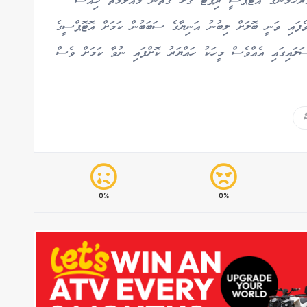
އްރަހްމާންގެ އޮޓޮޕްސީ ރިޕޯޓާ ގުޅޭ ގޮތުން މައުލޫމާތު ހިއްސާ
ުވެފައި ވަނީ ބޮލަށް ލިބުނު އަނިޔާގެ ސަބަބުން ކަމަށް އޮޓޮޕްސީގެ
ސަލައިގައި އެއްވެސް މީހަކު ހައްޔަރު ކޮށްފައި ނުވާ ކަމަށް ވެސް
0%
0%