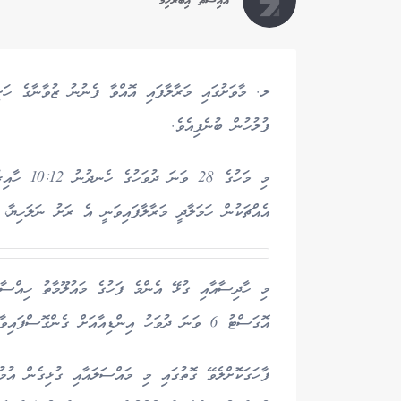
އައިޝަތު އިބްރާހިމް
ލ. މާވަށުގައި މަރާލާފައި އޮއްވާ ފެނުނު ޒުވާނާގެ ހަށ
ފުލުހުން ބުނެފިއެވެ.
މި މަހުގެ
އެއްޗަކުން ހަމަލާދީ މަރާލާފައިވަނީ އެ ރަށު ނަލަހިޔާ، އުމުރުން 29 އަހަރުގެ މޫސަ 
މި ހާދިސާއާއި ގުޅޭ އެންމެ ފަހުގެ މައުލޫމާތު ހިއްސާ
އޮގަސްޓު 6 ވަނަ ދުވަހު އިންޑިއާއަށް ގެންގޮސްފައިވާ ކަމަށެވެ.