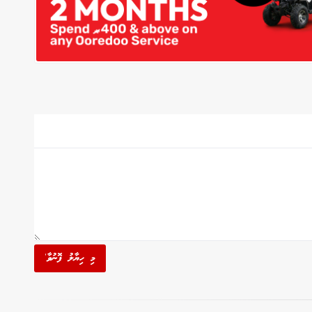
މި ހިޔާލު ފޮނުވާ'