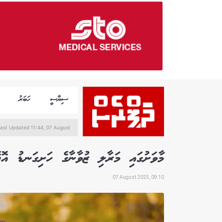
ސިޔާސީ
ހަބަރު
ast Updated 11:44, 07 August
މާވަށުގައި މަރާލި ޒުވާނާގެ ހަށިގަނޑު އޮ
07 August 2025, 09:10