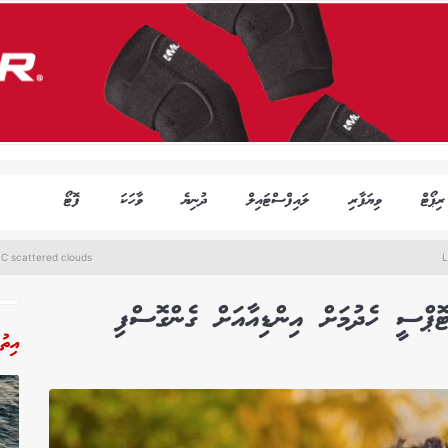
ރިޕޯޓް
ވިޔަފާރި
ލައިފްސްޓައިލް
ދުނިޔެ
ވާހަކަ
ފޮޓޯ
C scattered clouds
L
ޓޮޕްސީ ހެދުމަށް އިންޑިއާއަށް ގެންގޮސްފި
އިތު