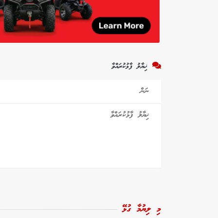
ޚިޔާލު ފާޅުކުރައްވާ
މި ލިޔުމާ ގުޅޭ