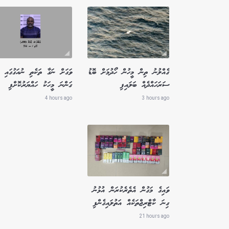
ގެއްލުނު ތިން މީހުން ހޯދުމަށް ބޮޑު
ވަގަށް ނަގާ ތަކެތި ނުއަގުގައި
ސަރަހައްދެއް ބަލައިފި
ގަންނަ މީހަކު ހައްޔަރުކޮށްފި
4 hours ago
3 hours ago
ވައިގެ މަގުން އެތެރެކުރަން އުޅުނު
ގިނަ ކާޓްރިޖްތަކެއް އަތުލައިގެންފި
21 hours ago