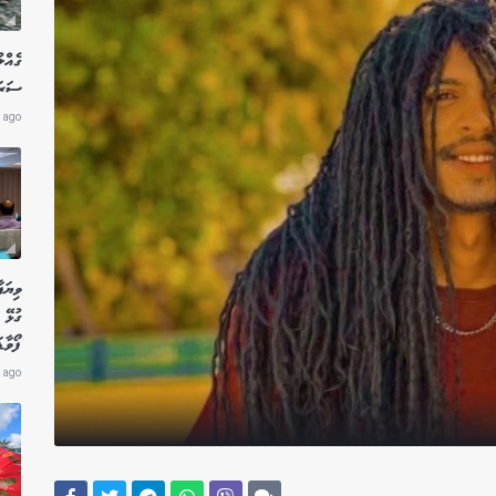
ގެއްލ
ސަރަހ
 ago
ވިޔަފ
ގުޅޭ 
ފޯވާޑ
 ago