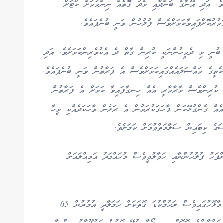
ެވެ. އަދި އޭނާގެ ބަންދާއި މެދު ގޮތެއް ނިންމުމަށް ކޯޓަށް
ުރުކޮށްފައިވާކަމަށްވެސް ފުލުހުން ވަނީ ބުނެފައެވެ.
ުނީ މި ދެމީހުންނަކީ ކުރިން ގާތް ދެ އެކުވެރިންކަަމަށެވެ. އަދި
ކެތީގެ މައްސަލައެއްގައިކަމަށްވެސް އެ ފަރާތުން ވަނީ ބުނެފައެވެ.
 ކުރިންވެސް މާރާމާރީ އެއް ހިނގާފައިވާ ކަމަށް އެ ފަރާތުން
ެއް ގެންގުޅޭކަން ފާހަގަކުރަމުން އެ ރަށުން ވާހަކަދެއްކި މީހާ
ގެ ކިބައިން ސަލާމަތްވުމަށް ކަމަށެވެ.
ަހު ފުލުހުންނާއި ހަވާލުވީވެސް މުހައްމަދު އަމިއްލައަށް
މޫސަ އިބްރާހިމްގެ އިތުރުން މިދިޔަ މަހު ވަނީ އއ. މާޅޮހުގައިވެސް ރަހުމްކުޑަ ގޮތަކަށް ހަމަލާދީ އުމުރުން 65