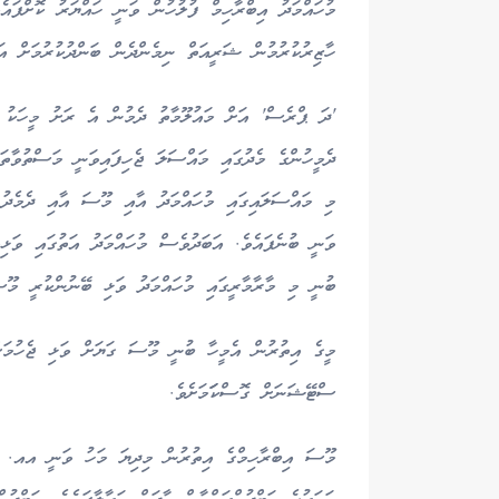
މުހައްމަދު އިބްރާހިމް ފުލުހުން ވަނީ ހައްޔަރު ކޮށްފައ
ހާޒިރުކުރުމުން ޝަރީއަތް ނިމެންދެން ބަންދުކުރުމަށް އަމ
'ދަ ޕްރެސް' އަށް މައުލޫމާތު ދެމުން އެ ރަށު މީހަކު ބ
ދެމީހުންގެ މެދުގައި މައްސަލަ ޖެހިފައިވަނީ މަސްތުވާތަ
މި މައްސަލައިގައި މުހައްމަދު އާއި މޫސަ އާއި ދެމެދު
ވަނީ ބުނެފައެވެ. އަބަދުވެސް މުހައްމަދު އަތުގައި ވަޅިއ
ބުނީ މި މާރާމާރީގައި މުހައްމަދު ވަޅި ބޭނުންކުރީ މޫސަ
މީގެ އިތުރުން އެމީހާ ބުނީ މޫސަ ގަޔަށް ވަޅި ޖެހުމަށްފ
ސްޓޭޝަނަށް ގޮސްކަަމަށެވެ.