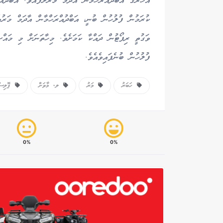
އަހަރުގެ އަބްދުއްރަހްމާން އާދަމް މަރާލާފައެވެ. އަބްދު
ކުރަމުން ފުލުހުން ބުނީ، އަބްދުއްރަހްމާން އާދަމް މަރ
ވަގުތީ ރިޕޯޓުން ދައްކާ ކަމަށެވެ. މިހާތަނަށް މި މައް
ފުލުހުން ބުނެފައިވެއެވެ.
ހަބަރު
މަރު
ލ. މާވަށް
ޕޮލިސް
0%
0%