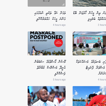
ުނު ތިން މީހުން ހޯދުމަށް ބޮޑު
ވަގަށް ނަގާ ތަކެތި ނުއަގުގައި
ައްދެއް ބަލައިފި
ގަންނަ މީހަކު ހައްޔަރުކޮށްފި
4 hours ago
3 hours
ާރި ބަނދަރުގެ މަސައްކަތަކާ
މޫސުން ގޯސްވުމުގެ ސަބަބުން
މަޝްވަރާ ފްރައިޓް
އުރީދޫ މަސްރޭސް މުބާރާތް
ަރުންނާ
ފަސްކޮށްފި
5 hours ago
4 hours