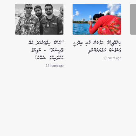
ހިންދޫދީނުގެ އަޅުކަން ކުރި ބިދޭސީ
"އެންމެ ހިތްވަރުގަދަ އެއް
އަންހެނަކު ހައްޔަރުކޮށްފި
އޮފިސަރު" - ނާފިއުގެ
އެކުވެރިޔާގެ ޝުއޫރު!
17 hours ago
22 hours ago